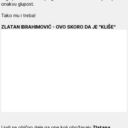
onakvu glupost.
Tako mu i treba!
ZLATAN IBRAHIMOVIĆ - OVO SKORO DA JE "KLIŠE"
Ljudi se obično dele na one koji obožavaju
Zlatana