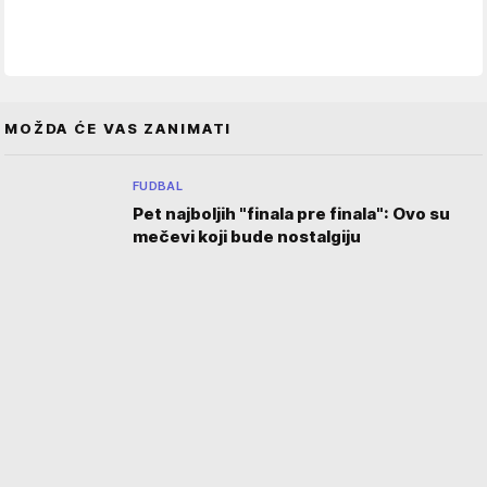
MOŽDA ĆE VAS ZANIMATI
FUDBAL
Pet najboljih "finala pre finala": Ovo su
mečevi koji bude nostalgiju