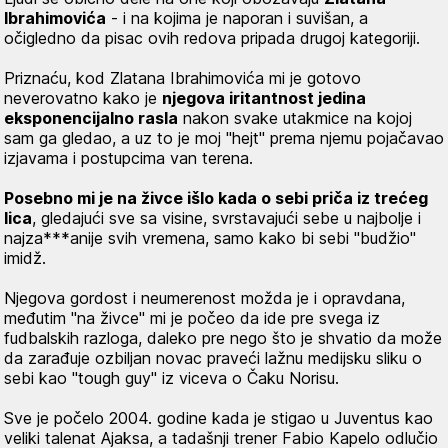
Ibrahimovića
- i na kojima je naporan i suvišan, a
očigledno da pisac ovih redova pripada drugoj kategoriji.
Priznaću, kod Zlatana Ibrahimovića mi je gotovo
neverovatno kako je
njegova iritantnost jedina
eksponencijalno rasla
nakon svake utakmice na kojoj
sam ga gledao, a uz to je moj "hejt" prema njemu pojačavao
izjavama i postupcima van terena.
Posebno mi je na živce išlo kada o sebi priča iz trećeg
lica
, gledajući sve sa visine, svrstavajući sebe u najbolje i
najza***anije svih vremena, samo kako bi sebi "budžio"
imidž.
Njegova gordost i neumerenost možda je i opravdana,
međutim "na živce" mi je počeo da ide pre svega iz
fudbalskih razloga, daleko pre nego što je shvatio da može
da zarađuje ozbiljan novac praveći lažnu medijsku sliku o
sebi kao "tough guy" iz viceva o Čaku Norisu.
Sve je počelo 2004. godine kada je stigao u Juventus kao
veliki talenat Ajaksa, a tadašnji trener Fabio Kapelo odlučio