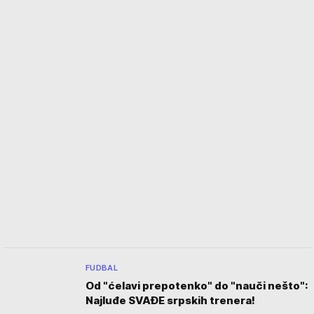
FUDBAL
Od "ćelavi prepotenko" do "nauči nešto":
Najluđe SVAĐE srpskih trenera!