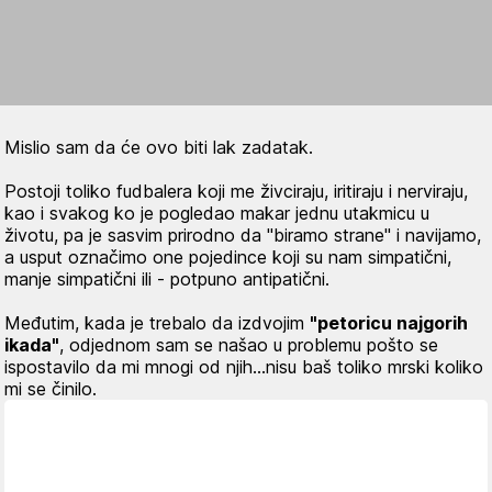
Mislio sam da će ovo biti lak zadatak.
Postoji toliko fudbalera koji me živciraju, iritiraju i nerviraju,
kao i svakog ko je pogledao makar jednu utakmicu u
životu, pa je sasvim prirodno da "biramo strane" i navijamo,
a usput označimo one pojedince koji su nam simpatični,
manje simpatični ili - potpuno antipatični.
Međutim, kada je trebalo da izdvojim
"petoricu najgorih
ikada"
, odjednom sam se našao u problemu pošto se
ispostavilo da mi mnogi od njih…nisu baš toliko mrski koliko
mi se činilo.