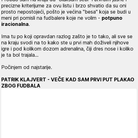
precizne kriterijume za ovu listu i brzo shvatio da su oni
prosto nepostojeći, pošto je većina "besa" koja se budi u
meni pri pomisli na fudbalere koje ne volim -
potpuno
iracionalna
.
Ima tu po koji opravdan razlog zašto je to tako, ali sve se
na kraju svodi na to kako ste u prvi mah doživeli njihove
igre i pod kolikom dozom adrenalina, čiji dres nose i koliko
je ta bol trajala…
Počinjem od najstarije.
PATRIK KLAJVERT - VEČE KAD SAM PRVI PUT PLAKAO
ZBOG FUDBALA