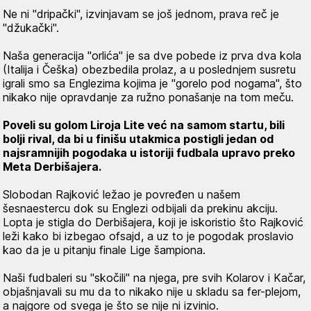
Ne ni "dripački", izvinjavam se još jednom, prava reč je
"džukački".
Naša generacija "orlića" je sa dve pobede iz prva dva kola
(Italija i Češka) obezbedila prolaz, a u poslednjem susretu
igrali smo sa Englezima kojima je "gorelo pod nogama", što
nikako nije opravdanje za ružno ponašanje na tom meču.
Poveli su golom Liroja Lite već na samom startu, bili
bolji rival, da bi u finišu utakmica postigli jedan od
najsramnijih pogodaka u istoriji fudbala upravo preko
Meta Derbišajera.
Slobodan Rajković ležao je povređen u našem
šesnaestercu dok su Englezi odbijali da prekinu akciju.
Lopta je stigla do Derbišajera, koji je iskoristio što Rajković
leži kako bi izbegao ofsajd, a uz to je pogodak proslavio
kao da je u pitanju finale Lige šampiona.
Naši fudbaleri su "skočili" na njega, pre svih Kolarov i Kačar,
objašnjavali su mu da to nikako nije u skladu sa fer-plejom,
a najgore od svega je što se nije ni izvinio.