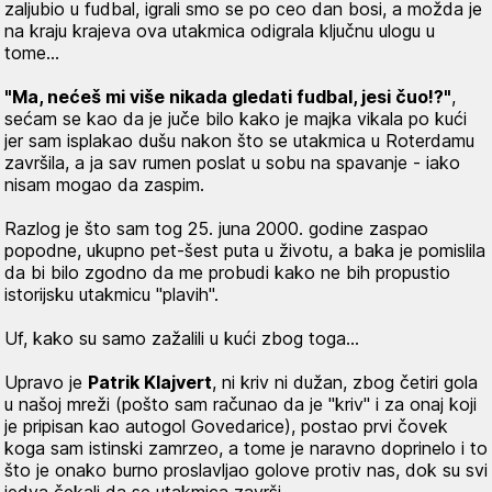
zaljubio u fudbal, igrali smo se po ceo dan bosi, a možda je
na kraju krajeva ova utakmica odigrala ključnu ulogu u
tome…
"Ma, nećeš mi više nikada gledati fudbal, jesi čuo!?"
,
sećam se kao da je juče bilo kako je majka vikala po kući
jer sam isplakao dušu nakon što se utakmica u Roterdamu
završila, a ja sav rumen poslat u sobu na spavanje - iako
nisam mogao da zaspim.
Razlog je što sam tog 25. juna 2000. godine zaspao
popodne, ukupno pet-šest puta u životu, a baka je pomislila
da bi bilo zgodno da me probudi kako ne bih propustio
istorijsku utakmicu "plavih".
Uf, kako su samo zažalili u kući zbog toga…
Upravo je
Patrik Klajvert
, ni kriv ni dužan, zbog četiri gola
u našoj mreži (pošto sam računao da je "kriv" i za onaj koji
je pripisan kao autogol Govedarice), postao prvi čovek
koga sam istinski zamrzeo, a tome je naravno doprinelo i to
što je onako burno proslavljao golove protiv nas, dok su svi