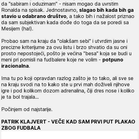
da "sabiram i oduzimam" - nisam mogao da uvrstim
Ronalda na spisak. Jednostavno,
slagao bih kada bih ga
stavio u odabrano društvo
, a tako bih i nažalost priznao
da sam subjektivan kada dođe do toga da se poredi sa
Mesijem (ha!).
Probao sam na kraju da "olakšam sebi" i utvrdim jasne i
precizne kriterijume za ovu listu i brzo shvatio da su oni
prosto nepostojeći, pošto je većina "besa" koja se budi u
meni pri pomisli na fudbalere koje ne volim -
potpuno
iracionalna
.
Ima tu po koji opravdan razlog zašto je to tako, ali sve se
na kraju svodi na to kako ste u prvi mah doživeli njihove
igre i pod kolikom dozom adrenalina, čiji dres nose i koliko
je ta bol trajala…
Počinjem od najstarije.
PATRIK KLAJVERT - VEČE KAD SAM PRVI PUT PLAKAO
ZBOG FUDBALA