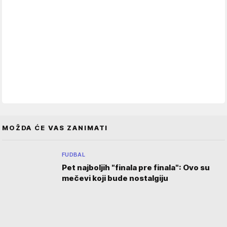
MOŽDA ĆE VAS ZANIMATI
FUDBAL
Pet najboljih "finala pre finala": Ovo su
mečevi koji bude nostalgiju