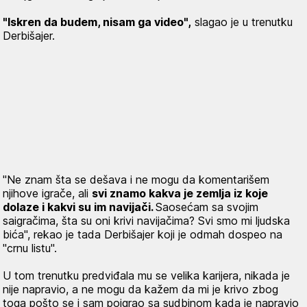
"Iskren da budem, nisam ga video",
slagao je u trenutku
Derbišajer.
"Ne znam šta se dešava i ne mogu da komentarišem
njihove igrače, ali
svi znamo kakva je zemlja iz koje
dolaze i kakvi su im navijači.
Saosećam sa svojim
saigračima, šta su oni krivi navijačima? Svi smo mi ljudska
bića", rekao je tada Derbišajer koji je odmah dospeo na
"crnu listu".
U tom trenutku predviđala mu se velika karijera, nikada je
nije napravio, a ne mogu da kažem da mi je krivo zbog
toga pošto se i sam poigrao sa sudbinom kada je napravio