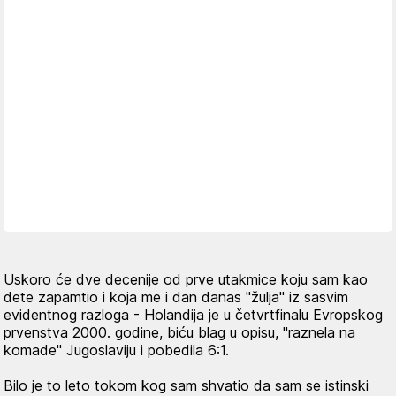
Uskoro će dve decenije od prve utakmice koju sam kao
dete zapamtio i koja me i dan danas "žulja" iz sasvim
evidentnog razloga - Holandija je u četvrtfinalu Evropskog
prvenstva 2000. godine, biću blag u opisu, "raznela na
komade" Jugoslaviju i pobedila 6:1.
Bilo je to leto tokom kog sam shvatio da sam se istinski