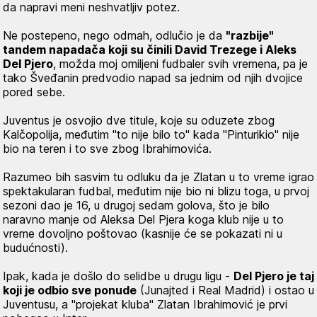
da napravi meni neshvatljiv potez.
Ne postepeno, nego odmah, odlučio je da
"razbije"
tandem napadača koji su činili David Trezege i Aleks
Del Pjero
, možda moj omiljeni fudbaler svih vremena, pa je
tako Šveđanin predvodio napad sa jednim od njih dvojice
pored sebe.
Juventus je osvojio dve titule, koje su oduzete zbog
Kalčopolija, međutim "to nije bilo to" kada "Pinturikio" nije
bio na teren i to sve zbog Ibrahimovića.
Razumeo bih sasvim tu odluku da je Zlatan u to vreme igrao
spektakularan fudbal, međutim nije bio ni blizu toga, u prvoj
sezoni dao je 16, u drugoj sedam golova, što je bilo
naravno manje od Aleksa Del Pjera koga klub nije u to
vreme dovoljno poštovao (kasnije će se pokazati ni u
budućnosti).
Ipak, kada je došlo do selidbe u drugu ligu -
Del Pjero je taj
koji je odbio sve ponude
(Junajted i Real Madrid) i ostao u
Juventusu, a "projekat kluba" Zlatan Ibrahimović je prvi