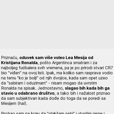
Priznaću,
oduvek sam više voleo
Lea Mesija od
Kristijana Ronalda
, pošto Argentinca smatram i za
najboljeg fudbalera svih vremena, pa je po prirodi stvari CR7
bio "viđen" na ovoj listi. Ipak, ma koliko sam rasprava vodio
na temu "ko je bolji" od njih dvojice, kada sam opet uzeo
da "sabiram i oduzimam" - nisam mogao da uvrstim
Ronalda na spisak. Jednostavno,
slagao bih kada bih ga
stavio u odabrano društvo
, a tako bih i nažalost priznao
da sam subjektivan kada dođe do toga da se poredi sa
Mesijem (ha!).
Probao sam na kraju da "olakšam sebi" i utvrdim jasne i