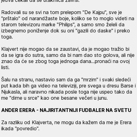
jedva čekali da se utakmica završi.
Radovali su se svi na tom prelepom "De Kajpu", sve je
"prštalo" od narandžaste boje, koliko se to moglo videti na
starom televizoru marke "Philips", a samo smo želeli da
izbegnemo poniženje dok su oni "gazili do daske" i preko
toga.
Klajvert nije mogao da se zaustavi, da je mogao tražio bi
da se igra do sutra, samo da bi nam dao sto golova, ali nije
znao da će se zbog toga jednoga dana…pronaći na ovoj
listi.
Šalu na stranu, nastavio sam da ga "mrzim" i svaki sledeći
put kada bih ga video na televiziji, pre svega u dresu Barse i
Njukasla, ali naravno nikada posle toga nije uspeo tako da
me "dirne u srce" kao one besane večeri u junu.
ANDER ERERA - NAJIRITANTNIJI FUDBALER NA SVETU
Za razliku od Klajverta, ne mogu da kažem da me je Erera
ikada "povredio".