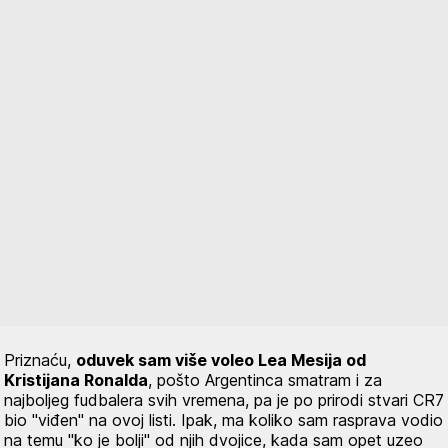
Priznaću,
oduvek sam više voleo
Lea Mesija od
Kristijana Ronalda
, pošto Argentinca smatram i za
najboljeg fudbalera svih vremena, pa je po prirodi stvari CR7
bio "viđen" na ovoj listi. Ipak, ma koliko sam rasprava vodio
na temu "ko je bolji" od njih dvojice, kada sam opet uzeo