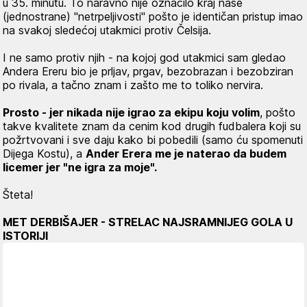
u 35. minutu. To naravno nije označilo kraj naše
(jednostrane) "netrpeljivosti" pošto je identičan pristup imao
na svakoj sledećoj utakmici protiv Čelsija.
I ne samo protiv njih - na kojoj god utakmici sam gledao
Andera Ereru bio je prljav, prgav, bezobrazan i bezobziran
po rivala, a tačno znam i zašto me to toliko nervira.
Prosto - jer nikada nije igrao za ekipu koju volim
, pošto
takve kvalitete znam da cenim kod drugih fudbalera koji su
požrtvovani i sve daju kako bi pobedili (samo ću spomenuti
Dijega Kostu), a
Ander Erera me je naterao da budem
licemer jer "ne igra za moje".
Šteta!
MET DERBIŠAJER - STRELAC NAJSRAMNIJEG GOLA U
ISTORIJI