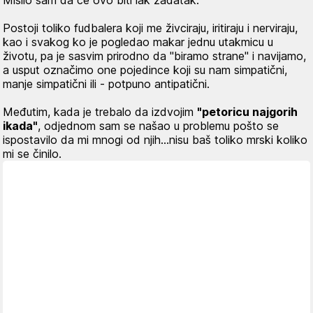
Mislio sam da će ovo biti lak zadatak.
Postoji toliko fudbalera koji me živciraju, iritiraju i nerviraju,
kao i svakog ko je pogledao makar jednu utakmicu u
životu, pa je sasvim prirodno da "biramo strane" i navijamo,
a usput označimo one pojedince koji su nam simpatični,
manje simpatični ili - potpuno antipatični.
Međutim, kada je trebalo da izdvojim
"petoricu najgorih
ikada"
, odjednom sam se našao u problemu pošto se
ispostavilo da mi mnogi od njih…nisu baš toliko mrski koliko
mi se činilo.