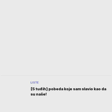
LISTE
[5 tuđih] pobeda koje sam slavio kao da
su naše!