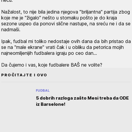
neću.
Nažalost, to nije bila jedina njegova "briljantna" partija zbog
koje me je "žigalo" nešto u stomaku pošto je do kraja
sezone uspeo da ponovi slične nastupe, na sreću ne i da se
nadmaši.
Ipak, fudbal mi toliko nedostaje ovih dana da bih pristao da
se na "male ekrane" vrati čak i u obliku da petorica mojih
najneomiljenijih fudbalera igraju po ceo dan…
Da čujemo i vas, koje fudbalere BAŠ ne volite?
PROČITAJTE I OVO
FUDBAL
5 dobrih razloga zašto Mesi treba da ODE
iz Barselone!