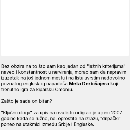
Bez obzira na to što sam kao jedan od "lažnih kriterijuma"
naveo i konstantnost u nerviranju, morao sam da napravim
izuzetak na još jednom mestu i na listu uvrstim nedovoljno
poznatog engleskog napadača
Meta Derbišajera
koji
trenutno igra za kiparsku Omoniju.
Zašto je sada on bitan?
"Ključnu ulogu" za upis na ovu listu odigrao je u junu 2007.
godine kada se ružno, ne, oprostite na izrazu, "dripački"
poneo na utakmici između Srbije i Engleske.