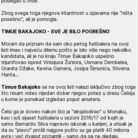
pobegao u Inter.
Zbog svega toga njegova iritantnost u izjavama nije "ništa
posebno", ali je pomogla.
TIMUE BAKAJOKO - SVE JE BILO POGREŠNO
Moram da priznam da sam oko petog fudbalera na ovoj
listi imao i najveću dilemu pošto je bilo više nego nekoliko
kandidata, ali je na kraju Timue Bakajoko uspešno
trijumfovao ispred Vinisijusa Žuniora, Usmana Dembelea,
Granita Džake, Kevina Gamera, Josipa Šimunića, Stivena
Hanta…
Timue Bakajoko
se na ovoj listi nalazi isključivo zbog toga
što nisam video nijedan dobar njegov potez u dresu Čelsija
u kome je ponekad izgledao poput amatera.
Čelsi ga je doveo nakon što je "eksplodirao" u Monaku,
kao i još sijaset fudbalera u sezoni 2016/17 od kojih je
samo Bernardo Silva napravio iskorak u karijeri, a utisak je
da su "plavci" prošli najgore pošto su ga platili 40 miliona
evra i već dvaput pozajmili - samo da ga ne gledaju.