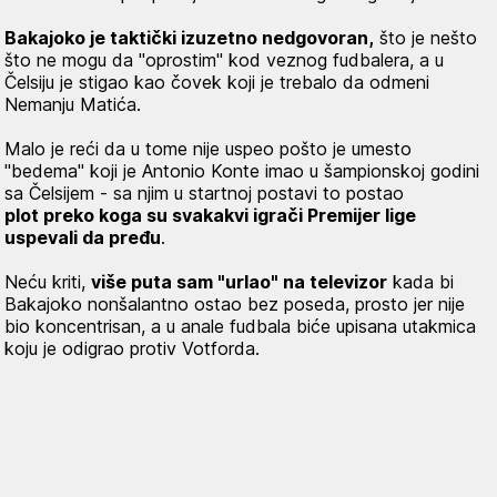
Bakajoko je taktički izuzetno nedgovoran,
što je nešto
što ne mogu da "oprostim" kod veznog fudbalera, a u
Čelsiju je stigao kao čovek koji je trebalo da odmeni
Nemanju Matića.
Malo je reći da u tome nije uspeo pošto je umesto
"bedema" koji je Antonio Konte imao u šampionskoj godini
sa Čelsijem - sa njim u startnoj postavi to postao
plot preko koga su svakakvi igrači Premijer lige
uspevali da pređu
.
Neću kriti,
više puta sam "urlao" na televizor
kada bi
Bakajoko nonšalantno ostao bez poseda, prosto jer nije
bio koncentrisan, a u anale fudbala biće upisana utakmica
koju je odigrao protiv Votforda.