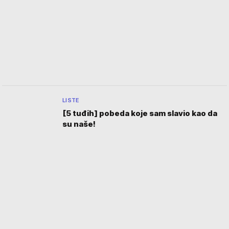
LISTE
[5 tuđih] pobeda koje sam slavio kao da
su naše!