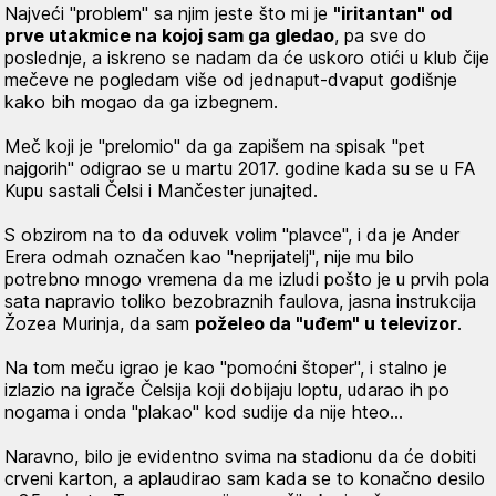
Najveći "problem" sa njim jeste što mi je
"iritantan" od
prve utakmice na kojoj sam ga gledao
, pa sve do
poslednje, a iskreno se nadam da će uskoro otići u klub čije
mečeve ne pogledam više od jednaput-dvaput godišnje
kako bih mogao da ga izbegnem.
Meč koji je "prelomio" da ga zapišem na spisak "pet
najgorih" odigrao se u martu 2017. godine kada su se u FA
Kupu sastali Čelsi i Mančester junajted.
S obzirom na to da oduvek volim "plavce", i da je Ander
Erera odmah označen kao "neprijatelj", nije mu bilo
potrebno mnogo vremena da me izludi pošto je u prvih pola
sata napravio toliko bezobraznih faulova, jasna instrukcija
Žozea Murinja, da sam
poželeo da "uđem" u televizor
.
Na tom meču igrao je kao "pomoćni štoper", i stalno je
izlazio na igrače Čelsija koji dobijaju loptu, udarao ih po
nogama i onda "plakao" kod sudije da nije hteo…
Naravno, bilo je evidentno svima na stadionu da će dobiti
crveni karton, a aplaudirao sam kada se to konačno desilo