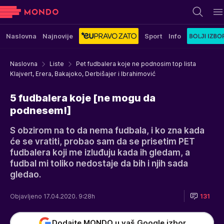
Naslovna
Najnovije
Sport
Info
Naslovna
Liste
Pet fudbalera koje ne podnosim top lista
Klajvert, Erera, Bakajoko, Derbišajer i Ibrahimović
5 fudbalera koje [ne mogu da
podnesem!]
S obzirom na to da nema fudbala, i ko zna kada
će se vratiti, probao sam da se prisetim PET
fudbalera koji me izluđuju kada ih gledam, a
fudbal mi toliko nedostaje da bih i njih sada
gledao.
Objavljeno 17.04.2020. 9:28h
131
Dodajte MONDO u vaš Google izbor