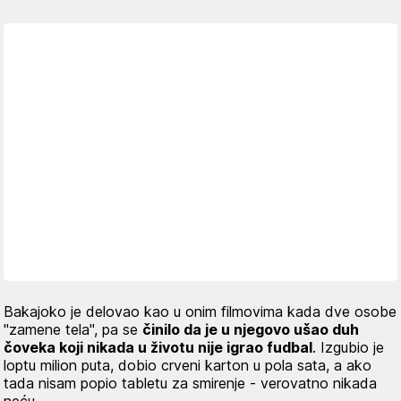
Bakajoko je delovao kao u onim filmovima kada dve osobe
"zamene tela", pa se
činilo da je u njegovo ušao duh
čoveka koji nikada u životu nije igrao fudbal
. Izgubio je
loptu milion puta, dobio crveni karton u pola sata, a ako
tada nisam popio tabletu za smirenje - verovatno nikada