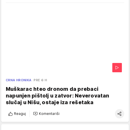
CRNA HRONIKA
PRE 6 H
Muškarac hteo dronom da prebaci
napunjen pištolj u zatvor: Neverovatan
slučaj u Nišu, ostaje iza rešetaka
Reaguj
Komentariši