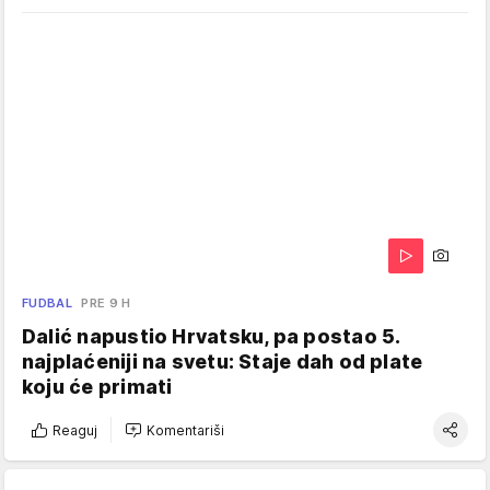
FUDBAL
PRE 9 H
Dalić napustio Hrvatsku, pa postao 5.
najplaćeniji na svetu: Staje dah od plate
koju će primati
Reaguj
Komentariši