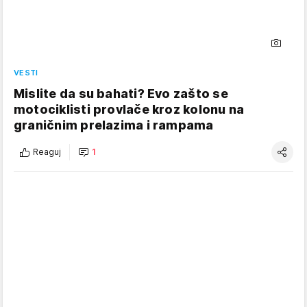
VESTI
Mislite da su bahati? Evo zašto se
motociklisti provlače kroz kolonu na
graničnim prelazima i rampama
Reaguj
1