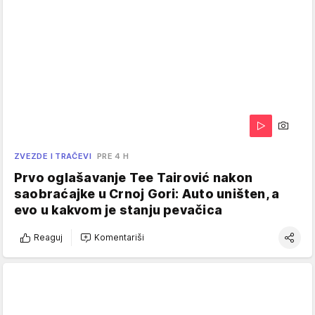
ZVEZDE I TRAČEVI
PRE 4 H
Prvo oglašavanje Tee Tairović nakon
saobraćajke u Crnoj Gori: Auto uništen, a
evo u kakvom je stanju pevačica
Reaguj
Komentariši