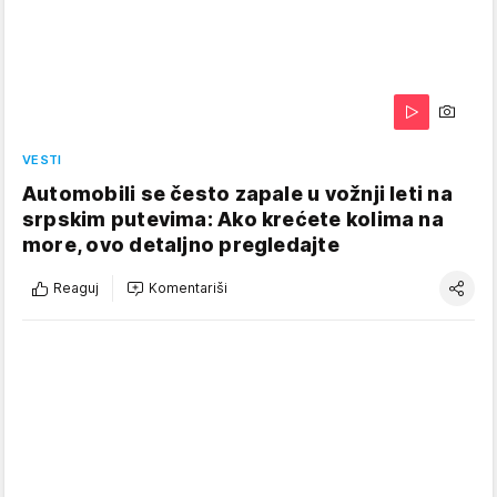
VESTI
Automobili se često zapale u vožnji leti na
srpskim putevima: Ako krećete kolima na
more, ovo detaljno pregledajte
Reaguj
Komentariši