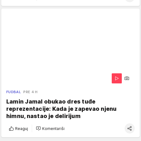
FUDBAL
PRE 4 H
Lamin Jamal obukao dres tuđe
reprezentacije: Kada je zapevao njenu
himnu, nastao je delirijum
Reaguj
Komentariši