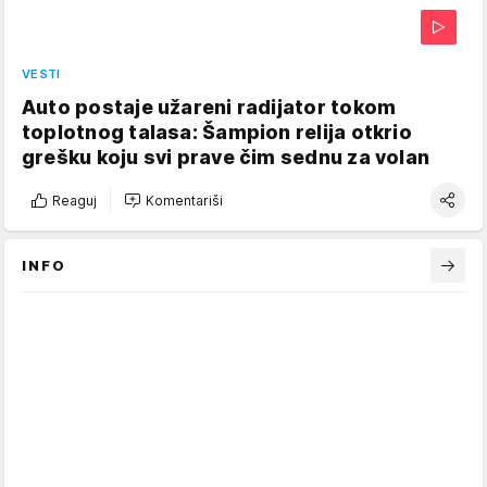
VESTI
Auto postaje užareni radijator tokom
toplotnog talasa: Šampion relija otkrio
grešku koju svi prave čim sednu za volan
Reaguj
Komentariši
INFO