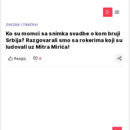
ZVEZDE I TRAČEVI
Ko su momci sa snimka svadbe o kom bruji
Srbija? Razgovarali smo sa rokerima koji su
ludovali uz Mitra Mirića!
Reaguj
6