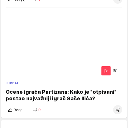
FUDBAL
Ocene igrača Partizana: Kako je "otpisani"
postao najvažniji igrač Saše Ilića?
Reaguj
9