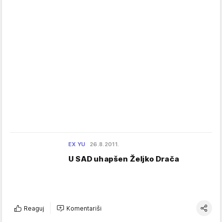
EX YU
26.8.2011.
U SAD uhapšen Željko Drača
Reaguj
Komentariši