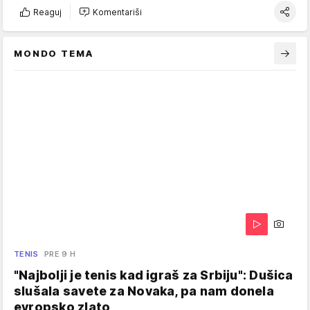
Reaguj
Komentariši
MONDO TEMA
TENIS
PRE 9 H
"Najbolji je tenis kad igraš za Srbiju": Dušica
slušala savete za Novaka, pa nam donela
evropsko zlato