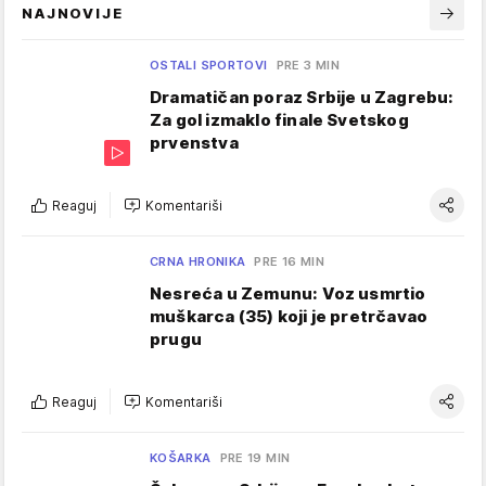
NAJNOVIJE
OSTALI SPORTOVI
PRE 3 MIN
Dramatičan poraz Srbije u Zagrebu:
Za gol izmaklo finale Svetskog
prvenstva
Reaguj
Komentariši
CRNA HRONIKA
PRE 16 MIN
Nesreća u Zemunu: Voz usmrtio
muškarca (35) koji je pretrčavao
prugu
Reaguj
Komentariši
KOŠARKA
PRE 19 MIN