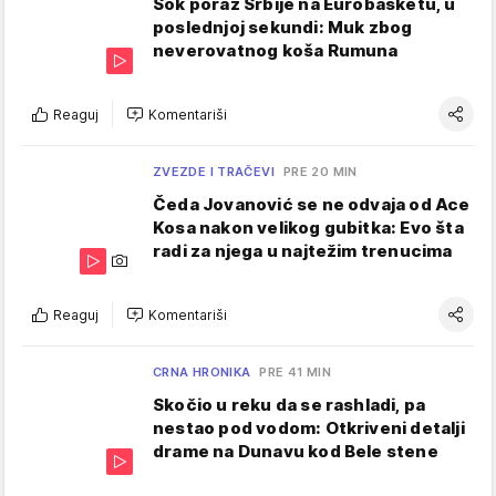
Šok poraz Srbije na Eurobasketu, u
poslednjoj sekundi: Muk zbog
neverovatnog koša Rumuna
Reaguj
Komentariši
ZVEZDE I TRAČEVI
PRE 20 MIN
Čeda Jovanović se ne odvaja od Ace
Kosa nakon velikog gubitka: Evo šta
radi za njega u najtežim trenucima
Reaguj
Komentariši
CRNA HRONIKA
PRE 41 MIN
Skočio u reku da se rashladi, pa
nestao pod vodom: Otkriveni detalji
drame na Dunavu kod Bele stene