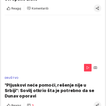
Reaguj
Komentariši
DRUŠTVO
"Pljuskovi neće pomoći, rešenje nije u
Srbiji": Sovilj otkrio šta je potrebno da se
Dunav oporavi
Reaguj
3