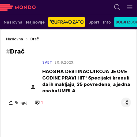
Naslovna
Najnovije
Sport
Info
Naslovna
Drač
#
Drač
SVET
20.6.2023.
HAOS NA DESTINACIJI KOJA JE OVE
GODINE PRAVI HIT! Specijalci krenuli
da ih makljaju, 35 povređeno, a jedna
osoba UMRLA
Reaguj
1