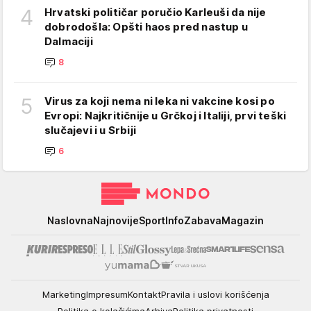
4
Hrvatski političar poručio Karleuši da nije
dobrodošla: Opšti haos pred nastup u
Dalmaciji
8
5
Virus za koji nema ni leka ni vakcine kosi po
Evropi: Najkritičnije u Grčkoj i Italiji, prvi teški
slučajevi i u Srbiji
6
Mondo
Naslovna
Najnovije
Sport
Info
Zabava
Magazin
Marketing
Impresum
Kontakt
Pravila i uslovi korišćenja
Politika o kolačićima
Arhiva
Politika privatnosti