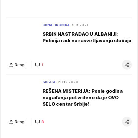
CRNA HRONIKA
9.9.2021.
SRBIN NASTRADAO U ALBANIJI:
Policija radi na rasvetljavanju slučaja
Reaguj
1
SRBIJA
20.12.2020.
REŠENA MISTERIJA: Posle godina
nagađanja potvrđeno da je OVO
SELO centar Srbije!
Reaguj
8