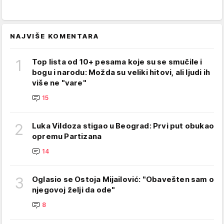
NAJVIŠE KOMENTARA
1
Top lista od 10+ pesama koje su se smučile i
bogu i narodu: Možda su veliki hitovi, ali ljudi ih
više ne "vare"
15
2
Luka Vildoza stigao u Beograd: Prvi put obukao
opremu Partizana
14
3
Oglasio se Ostoja Mijailović: "Obavešten sam o
njegovoj želji da ode"
8