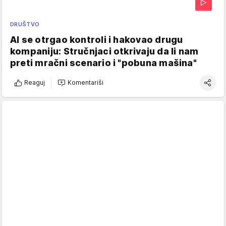
DRUŠTVO
AI se otrgao kontroli i hakovao drugu
kompaniju: Stručnjaci otkrivaju da li nam
preti mračni scenario i "pobuna mašina"
Reaguj
Komentariši