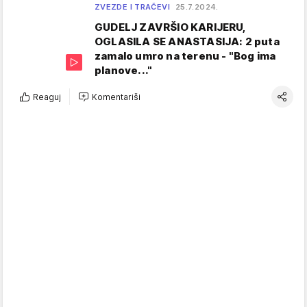
ZVEZDE I TRAČEVI
25.7.2024.
GUDELJ ZAVRŠIO KARIJERU,
OGLASILA SE ANASTASIJA: 2 puta
zamalo umro na terenu - "Bog ima
planove..."
Reaguj
Komentariši