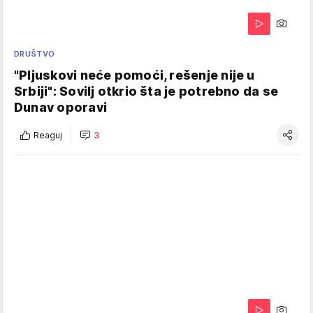
DRUŠTVO
"Pljuskovi neće pomoći, rešenje nije u
Srbiji": Sovilj otkrio šta je potrebno da se
Dunav oporavi
Reaguj
3