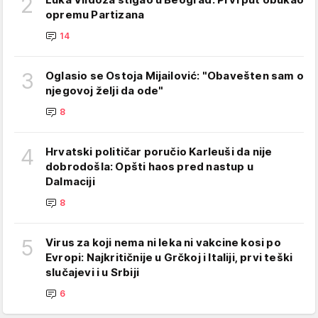
2
opremu Partizana
14
3
Oglasio se Ostoja Mijailović: "Obavešten sam o
njegovoj želji da ode"
8
4
Hrvatski političar poručio Karleuši da nije
dobrodošla: Opšti haos pred nastup u
Dalmaciji
8
5
Virus za koji nema ni leka ni vakcine kosi po
Evropi: Najkritičnije u Grčkoj i Italiji, prvi teški
slučajevi i u Srbiji
6