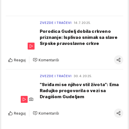
ZVEZDE I TRAČEVI
14.7.2025.
Porodica Gudelj dobila crkveno
priznanje: Isplivao snimak sa slave
Srpske pravoslavne crkve
Reaguj
Komentariši
ZVEZDE I TRAČEVI
30.4.2025.
"Sviđa mi se njihov stil života": Ema
Radujko progovorila o vezi sa
Dragišom Gudeljem
Reaguj
Komentariši