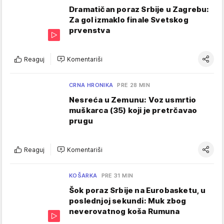
Dramatičan poraz Srbije u Zagrebu:
Za gol izmaklo finale Svetskog
prvenstva
Reaguj
Komentariši
CRNA HRONIKA
PRE 28 MIN
Nesreća u Zemunu: Voz usmrtio
muškarca (35) koji je pretrčavao
prugu
Reaguj
Komentariši
KOŠARKA
PRE 31 MIN
Šok poraz Srbije na Eurobasketu, u
poslednjoj sekundi: Muk zbog
neverovatnog koša Rumuna