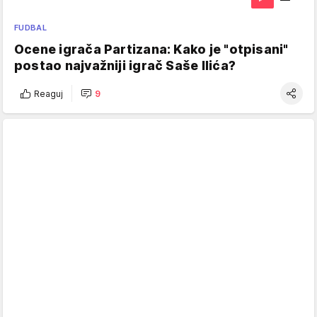
FUDBAL
Ocene igrača Partizana: Kako je "otpisani"
postao najvažniji igrač Saše Ilića?
Reaguj
9