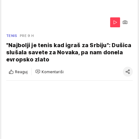
TENIS
PRE 9 H
"Najbolji je tenis kad igraš za Srbiju": Dušica
slušala savete za Novaka, pa nam donela
evropsko zlato
Reaguj
Komentariši