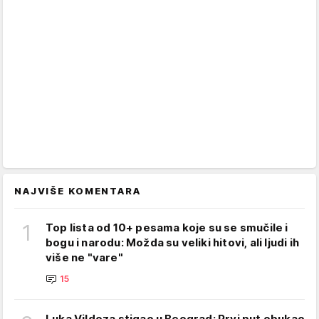
NAJVIŠE KOMENTARA
1
Top lista od 10+ pesama koje su se smučile i
bogu i narodu: Možda su veliki hitovi, ali ljudi ih
više ne "vare"
15
Luka Vildoza stigao u Beograd: Prvi put obukao