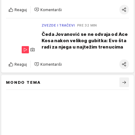
Reaguj
Komentariši
ZVEZDE I TRAČEVI
PRE 32 MIN
Čeda Jovanović se ne odvaja od Ace
Kosa nakon velikog gubitka: Evo šta
radi za njega u najtežim trenucima
Reaguj
Komentariši
MONDO TEMA