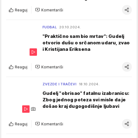
Reaguj
Komentariši
FUDBAL
20.10.2024.
"Praktično sam bio mrtav": Gudelj
otvorio dušu o srčanom udaru, zvao
i Kristijana Eriksena
Reaguj
Komentariši
ZVEZDE I TRAČEVI
18.10.2024.
Gudelj "obrisao" fatalnu izabranicu:
Zbog jednog poteza svi misle da je
došao kraj dugogodišnje ljubavi
Reaguj
Komentariši