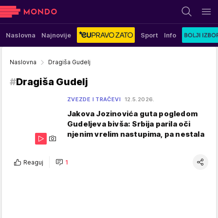
Naslovna
Najnovije
Sport
Info
Naslovna
Dragiša Gudelj
#
Dragiša Gudelj
ZVEZDE I TRAČEVI
12.5.2026.
Jakova Jozinovića guta pogledom
Gudeljeva bivša: Srbija parila oči
njenim vrelim nastupima, pa nestala
Reaguj
1