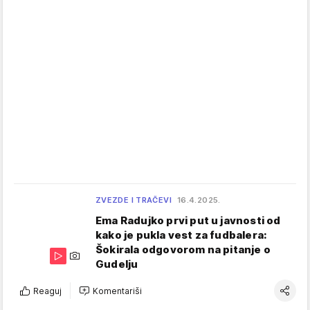
ZVEZDE I TRAČEVI
16.4.2025.
Ema Radujko prvi put u javnosti od
kako je pukla vest za fudbalera:
Šokirala odgovorom na pitanje o
Gudelju
Reaguj
Komentariši