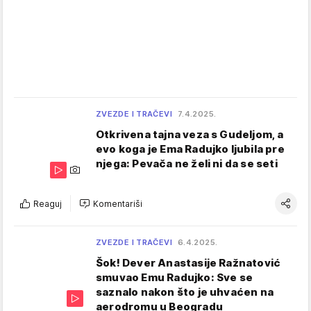
ZVEZDE I TRAČEVI
7.4.2025.
Otkrivena tajna veza s Gudeljom, a
evo koga je Ema Radujko ljubila pre
njega: Pevača ne želi ni da se seti
Reaguj
Komentariši
ZVEZDE I TRAČEVI
6.4.2025.
Šok! Dever Anastasije Ražnatović
smuvao Emu Radujko: Sve se
saznalo nakon što je uhvaćen na
aerodromu u Beogradu