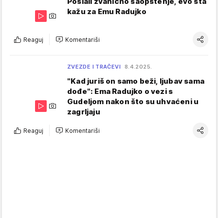
Poslali zvanično saopštenje, evo šta
kažu za Emu Radujko
Reaguj
Komentariši
ZVEZDE I TRAČEVI
8.4.2025.
"Kad juriš on samo beži, ljubav sama
dođe": Ema Radujko o vezi s
Gudeljom nakon što su uhvaćeni u
zagrljaju
Reaguj
Komentariši