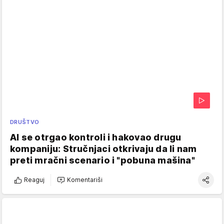
DRUŠTVO
AI se otrgao kontroli i hakovao drugu
kompaniju: Stručnjaci otkrivaju da li nam
preti mračni scenario i "pobuna mašina"
Reaguj
Komentariši