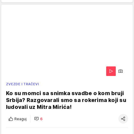
ZVEZDE I TRAČEVI
Ko su momci sa snimka svadbe o kom bruji
Srbija? Razgovarali smo sa rokerima koji su
ludovali uz Mitra Mirića!
Reaguj
6