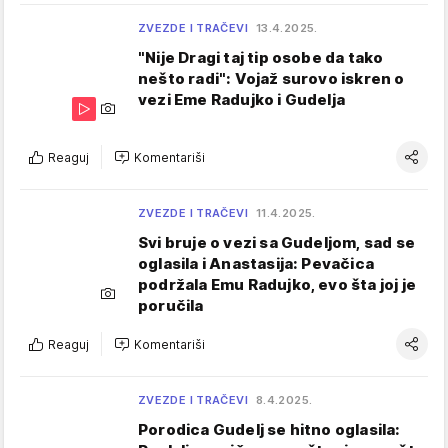
ZVEZDE I TRAČEVI
13.4.2025.
"Nije Dragi taj tip osobe da tako
nešto radi": Vojaž surovo iskren o
vezi Eme Radujko i Gudelja
Reaguj
Komentariši
ZVEZDE I TRAČEVI
11.4.2025.
Svi bruje o vezi sa Gudeljom, sad se
oglasila i Anastasija: Pevačica
podržala Emu Radujko, evo šta joj je
poručila
Reaguj
Komentariši
ZVEZDE I TRAČEVI
8.4.2025.
Porodica Gudelj se hitno oglasila: