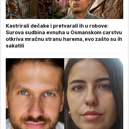
Kastrirali dečake i pretvarali ih u robove:
Surova sudbina evnuha u Osmanskom carstvu
otkriva mračnu stranu harema, evo zašto su ih
sakatili