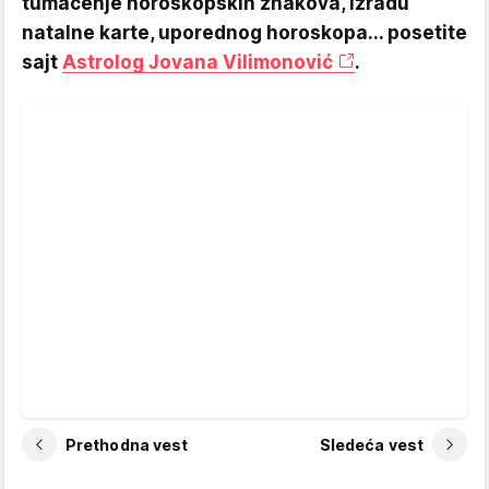
tumačenje horoskopskih znakova, izradu
natalne karte, uporednog horoskopa... posetite
sajt
Astrolog Jovana Vilimonović
.
Prethodna vest
Sledeća vest