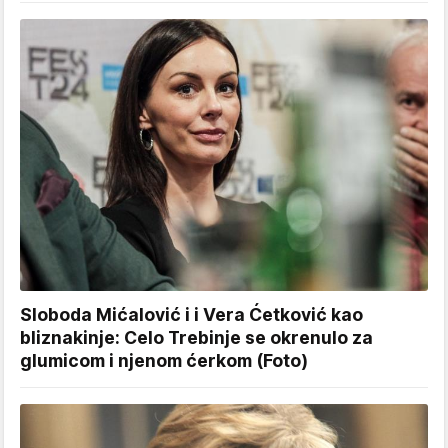
Sloboda Mićalović i i Vera Ćetković kao
bliznakinje: Celo Trebinje se okrenulo za
glumicom i njenom ćerkom (Foto)