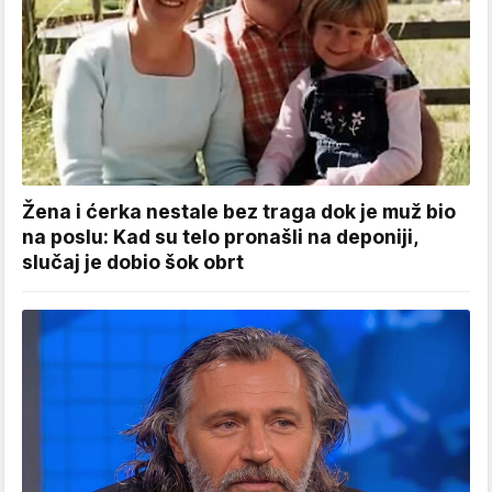
Žena i ćerka nestale bez traga dok je muž bio
na poslu: Kad su telo pronašli na deponiji,
slučaj je dobio šok obrt