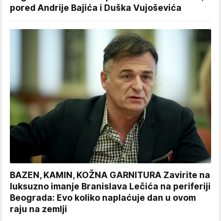
pored Andrije Bajića i Duška Vujoševića
BAZEN, KAMIN, KOŽNA GARNITURA Zavirite na
luksuzno imanje Branislava Lečića na periferiji
Beograda: Evo koliko naplaćuje dan u ovom
raju na zemlji