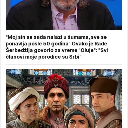
"Moj sin se sada nalazi u šumama, sve se
ponavlja posle 50 godina" Ovako je Rade
Šerbedžija govorio za vreme "Oluje": "Svi
članovi moje porodice su Srbi"