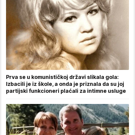
Prva se u komunističkoj državi slikala gola:
Izbacili je iz škole, a onda je priznala da su joj
partijski funkcioneri plaćali za intimne usluge