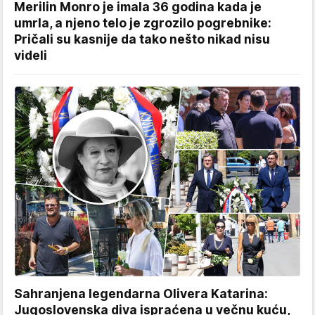
Merilin Monro je imala 36 godina kada je
umrla, a njeno telo je zgrozilo pogrebnike:
Pričali su kasnije da tako nešto nikad nisu
videli
Sahranjena legendarna Olivera Katarina:
Jugoslovenska diva ispraćena u večnu kuću,