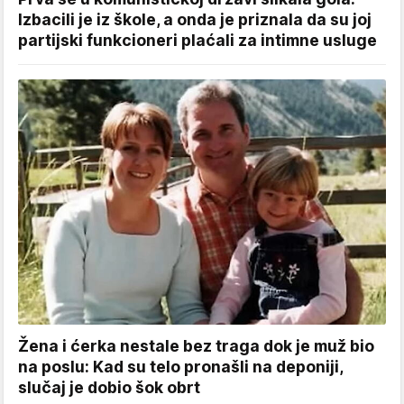
Izbacili je iz škole, a onda je priznala da su joj
partijski funkcioneri plaćali za intimne usluge
Žena i ćerka nestale bez traga dok je muž bio
na poslu: Kad su telo pronašli na deponiji,
slučaj je dobio šok obrt