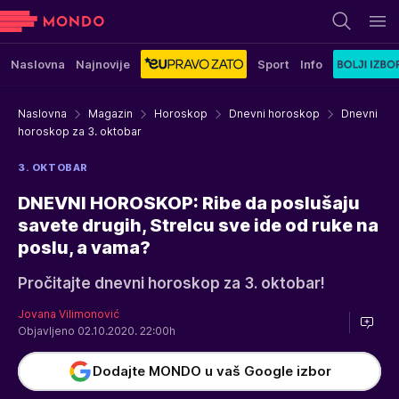
Naslovna
Najnovije
Sport
Info
Naslovna
Magazin
Horoskop
Dnevni horoskop
Dnevni
horoskop za 3. oktobar
3. OKTOBAR
DNEVNI HOROSKOP: Ribe da poslušaju
savete drugih, Strelcu sve ide od ruke na
poslu, a vama?
Pročitajte dnevni horoskop za 3. oktobar!
Jovana Vilimonović
Objavljeno 02.10.2020. 22:00h
Dodajte MONDO u vaš Google izbor