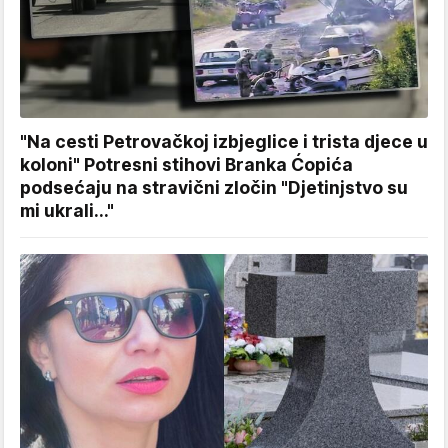
"Na cesti Petrovačkoj izbjeglice i trista djece u
koloni" Potresni stihovi Branka Ćopića
podsećaju na stravični zločin "Djetinjstvo su
mi ukrali..."