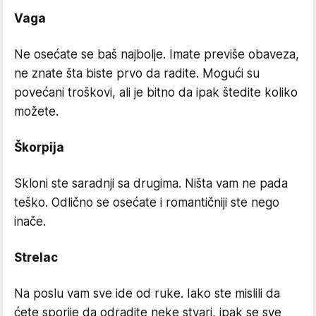
Vaga
Ne osećate se baš najbolje. Imate previše obaveza,
ne znate šta biste prvo da radite. Mogući su
povećani troškovi, ali je bitno da ipak štedite koliko
možete.
Škorpija
Skloni ste saradnji sa drugima. Ništa vam ne pada
teško. Odlično se osećate i romantičniji ste nego
inače.
Strelac
Na poslu vam sve ide od ruke. Iako ste mislili da
ćete sporije da odradite neke stvari, ipak se sve