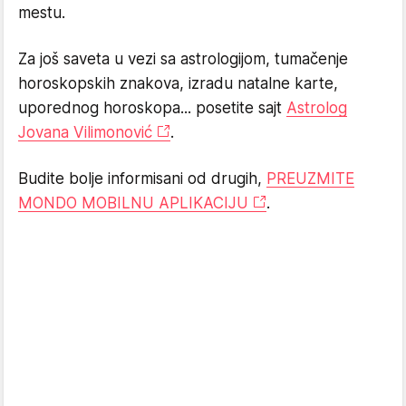
mestu.
Za još saveta u vezi sa astrologijom, tumačenje
horoskopskih znakova, izradu natalne karte,
uporednog horoskopa... posetite sajt
Astrolog
Jovana Vilimonović
.
Budite bolje informisani od drugih,
PREUZMITE
MONDO MOBILNU APLIKACIJU
.