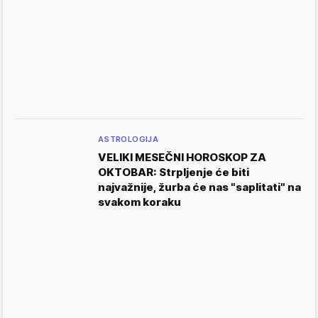
ASTROLOGIJA
VELIKI MESEČNI HOROSKOP ZA
OKTOBAR: Strpljenje će biti
najvažnije, žurba će nas "saplitati" na
svakom koraku