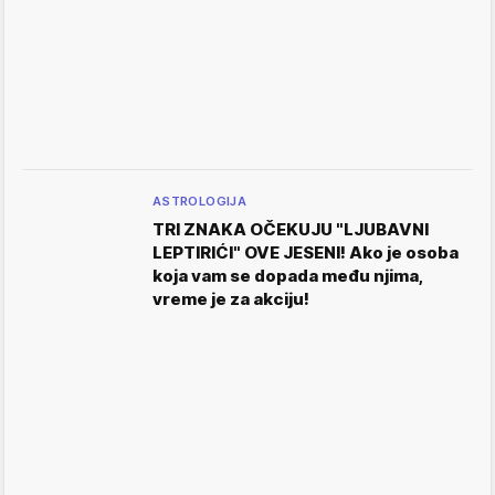
ASTROLOGIJA
TRI ZNAKA OČEKUJU "LJUBAVNI
LEPTIRIĆI" OVE JESENI! Ako je osoba
koja vam se dopada među njima,
vreme je za akciju!