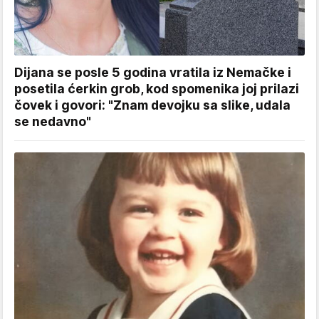
Dijana se posle 5 godina vratila iz Nemačke i
posetila ćerkin grob, kod spomenika joj prilazi
čovek i govori: "Znam devojku sa slike, udala
se nedavno"