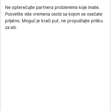
Ne opterećujte partnera problemima koje imate.
Posvetite više vremena osobi sa kojom se osećate
prijatno. Moguć je kraći put, ne propuštajte priliku
za isti.