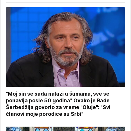
"Moj sin se sada nalazi u šumama, sve se
ponavlja posle 50 godina" Ovako je Rade
Šerbedžija govorio za vreme "Oluje": "Svi
članovi moje porodice su Srbi"