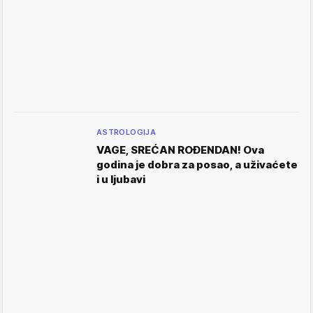
ASTROLOGIJA
VAGE, SREĆAN ROĐENDAN! Ova
godina je dobra za posao, a uživaćete
i u ljubavi