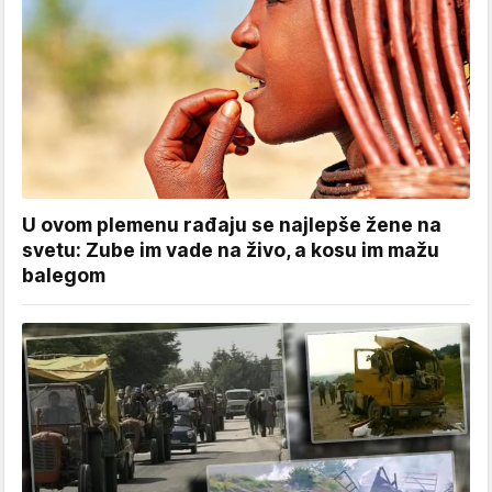
U ovom plemenu rađaju se najlepše žene na
svetu: Zube im vade na živo, a kosu im mažu
balegom