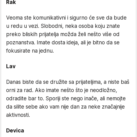
Rak
Veoma ste komunikativni i sigurno će sve da bude
u redu u vezi. Slobodni, neka osoba koju znate
preko bliskih prijatelja možda želi nešto više od
poznanstva. Imate dosta ideja, ali je bitno da se
fokusirate na jednu.
Lav
Danas biste da se družite sa prijateljima, a niste baš
orni za rad. Ako imate nešto što je neodložno,
odradite bar to. Sporiji ste nego inače, ali nemojte
da silite sebe ako vam nije dan za neke značajnije
aktivnosti.
Devica