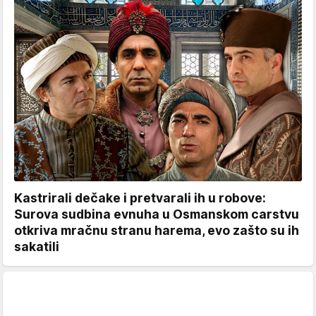
Kastrirali dečake i pretvarali ih u robove:
Surova sudbina evnuha u Osmanskom carstvu
otkriva mračnu stranu harema, evo zašto su ih
sakatili