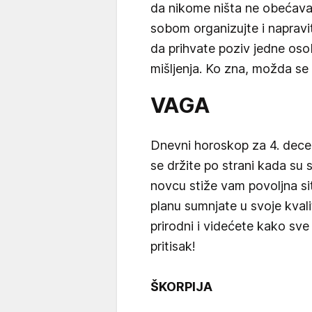
da nikome ništa ne obećava
sobom organizujte i napravi
da prihvate poziv jedne oso
mišljenja. Ko zna, možda se i 
VAGA
Dnevni horoskop za 4. dec
se držite po strani kada su 
novcu stiže vam povoljna si
planu sumnjate u svoje kvali
prirodni i videćete kako sve
pritisak!
ŠKORPIJA