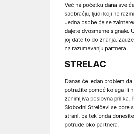
Već na početku dana sve će
saobraćju, ljudi koji ne razmi
Jedna osobe će se zaintereso
dajete dvosmerne signale. Uk
joj date to do znanja. Zauze
na razumevanju partnera.
STRELAC
Danas će jedan problem da p
potražite pomoć kolega ili 
zanimljiva poslovna prilika.
Slobodni Strelčevi se bore 
strani, pa tek onda donesite
potrude oko partnera.