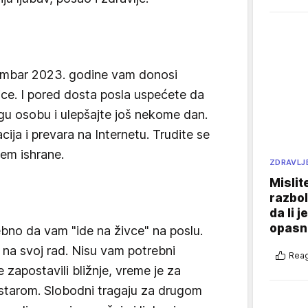
embar 2023. godine vam donosi
e. I pored dosta posla uspećete da
agu osobu i ulepšajte još nekome dan.
cija i prevara na Internetu. Trudite se
tem ishrane.
ZDRAVLJ
Mislit
razbol
da li j
opasn
no da vam "ide na živce" na poslu.
te na svoj rad. Nisu vam potrebni
Reag
 zapostavili bližnje, vreme je za
o starom. Slobodni tragaju za drugom