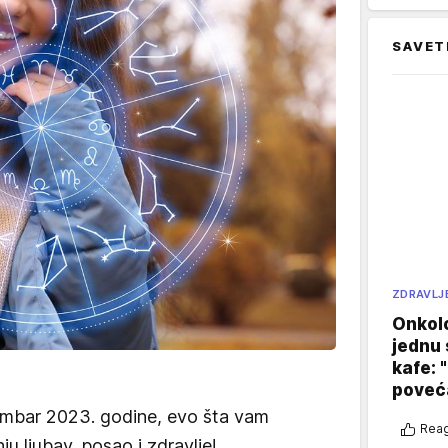
SAVET
ZDRAVLJ
Onkol
jednu 
kafe: 
poveća
mbar 2023. godine, evo šta vam
Reag
u ljubav, posao i zdravlje!