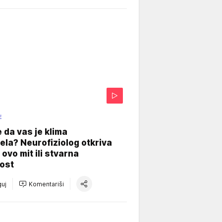
E
e da vas je klima
ela? Neurofiziolog otkriva
e ovo mit ili stvarna
ost
uj
Komentariši