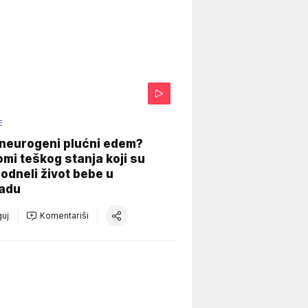
E
 neurogeni plućni edem?
mi teškog stanja koji su
odneli život bebe u
adu
uj
Komentariši