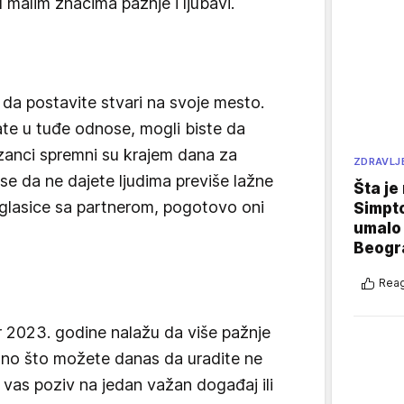
 malim znacima pažnje i ljubavi.
 da postavite stvari na svoje mesto.
ate u tuđe odnose, mogli biste da
izanci spremni su krajem dana za
ZDRAVLJ
se da ne dajete ljudima previše lažne
Šta je
uglasice sa partnerom, pogotovo oni
Simpto
umalo 
Beogr
Reag
2023. godine nalažu da više pažnje
 Ono što možete danas da uradite ne
 vas poziv na jedan važan događaj ili