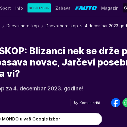
Sport
Info
Zabava
Magazin
Dnevni horoskop
Dnevni horoskop za 4 decembar 2023 god
OP: Blizanci nek se drže 
spasava novac, Jarčevi pose
a vi?
op za 4. decembar 2023. godine!
Komentariši
e MONDO u vaš Google izbor