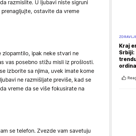
 razmislite. U ljubavi niste sigruni
 prenagljujte, ostavite da vreme
ZDRAVLJ
Kraj e
Srbiji
 zlopamtilo, ipak neke stvari ne
trend
 vas posebno stižu misli iz prošlosti.
ordina
se izborite sa njima, uvek imate kome
Reag
jubavi ne razmišljate previše, kad se
sada vreme da se više fokusirate na
am se telefon. Zvezde vam savetuju