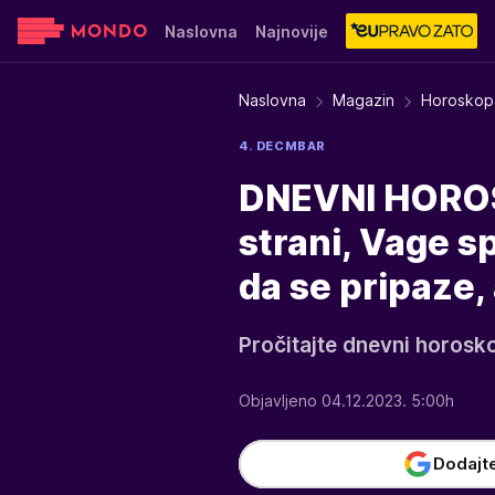
Naslovna
Najnovije
Sensa
Stvar ukusa
Yumama
Naslovna
Magazin
Horoskop
4. DECMBAR
DNEVNI HOROSK
strani, Vage 
da se pripaze, 
Pročitajte dnevni horosk
Objavljeno 04.12.2023. 5:00h
Dodajt