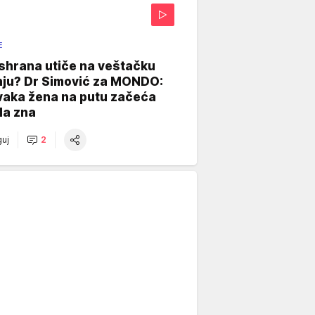
E
shrana utiče na veštačku
nju? Dr Simović za MONDO:
vaka žena na putu začeća
da zna
uj
2