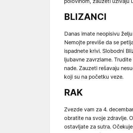
polovinom, zauzeti uživaju u
BLIZANCI
Danas imate neopisivu želju
Nemojte previše da se petlj
ispadnete krivi. Slobodni Bl
ljubavne zavrzlame. Trudite 
nade. Zauzeti rešavaju nes
koji su na početku veze.
RAK
Zvezde vam za 4. decembar 
obratite na svoje zdravlje.
ostavljate za sutra. Očekuje