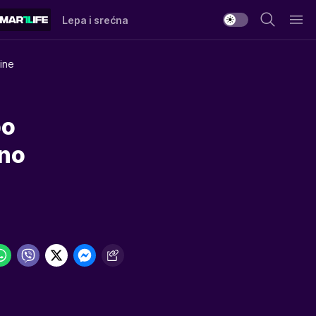
Lepa i srećna
ine
po
bno