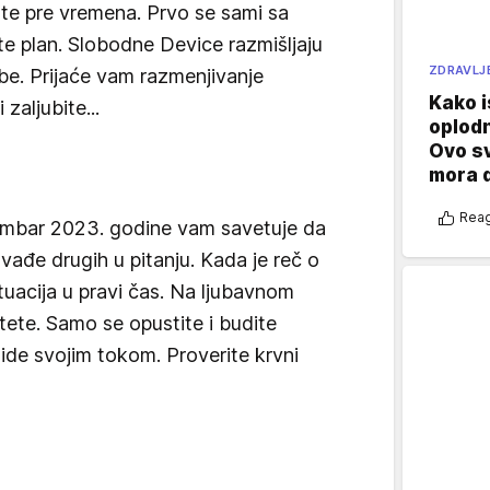
te pre vremena. Prvo se sami sa
te plan. Slobodne Device razmišljaju
ZDRAVLJ
be. Prijaće vam razmenjivanje
Kako i
zaljubite...
oplod
Ovo s
mora 
Reag
embar 2023. godine vam savetuje da
svađe drugih u pitanju. Kada je reč o
tuacija u pravi čas. Na ljubavnom
tete. Samo se opustite i budite
 ide svojim tokom. Proverite krvni