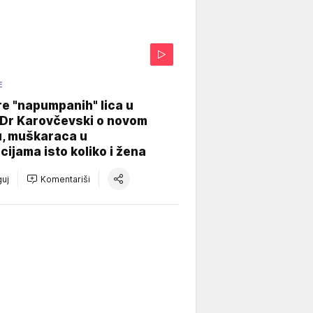
E
re "napumpanih" lica u
: Dr Karovčevski o novom
u, muškaraca u
cijama isto koliko i žena
uj
Komentariši