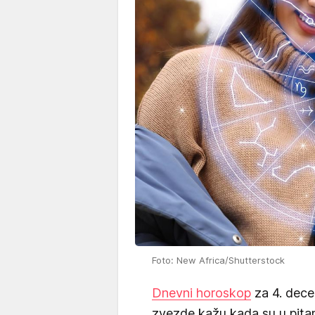
Foto: New Africa/Shutterstock
Dnevni horoskop
za 4. dece
zvezde kažu kada su u pitanj