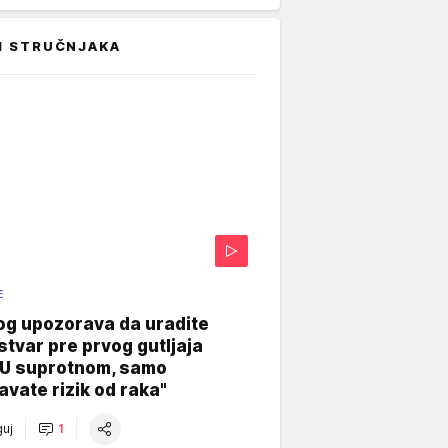
I STRUČNJAKA
E
og upozorava da uradite
stvar pre prvog gutljaja
"U suprotnom, samo
vate rizik od raka"
uj
1