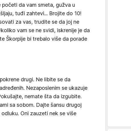
 početi da vam smeta, gužva u
šljaju, tuđi zahtevi... Brojite do 10!
vati za vas, trudite se da joj ne
oliko vam se ne svidi, iskrenije je da
te Škorpije bi trebalo više da porade
okrene drugi. Ne libite se da
nadređenih. Nezaposlenim se ukazuje
 Pokušajte, nemate šta da izgubite.
sami sa sobom. Dajte šansu drugoj
 odluku. Oni zauzeti nek se više