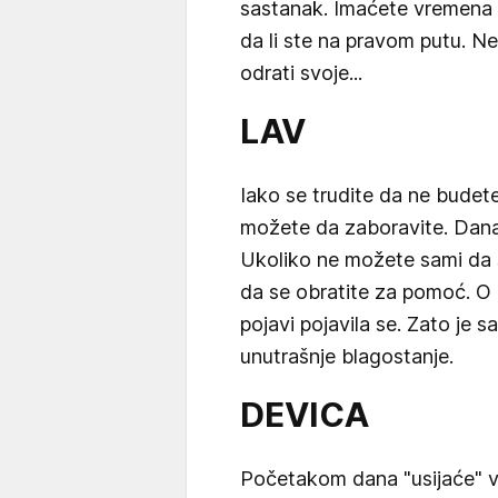
sastanak. Imaćete vremena da
da li ste na pravom putu. Ne
odrati svoje...
LAV
Iako se trudite da ne budete
možete da zaboravite. Danas
Ukoliko ne možete sami da 
da se obratite za pomoć. O l
pojavi pojavila se. Zato je 
unutrašnje blagostanje.
DEVICA
Početakom dana "usijaće" v