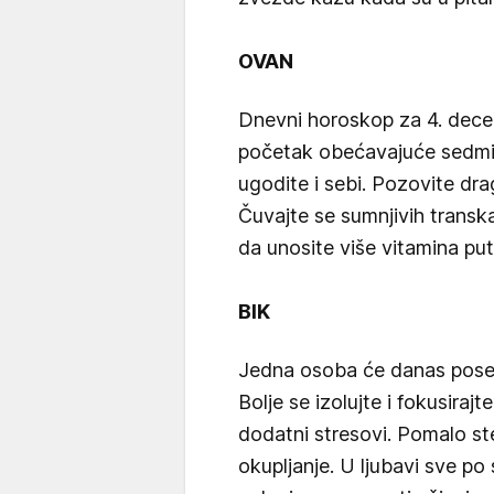
OVAN
Dnevni horoskop za 4. dec
početak obećavajuće sedmic
ugodite i sebi. Pozovite dr
Čuvajte se sumnjivih transka
da unosite više vitamina pu
BIK
Jedna osoba će danas poseb
Bolje se izolujte i fokusiraj
dodatni stresovi. Pomalo ste
okupljanje. U ljubavi sve p