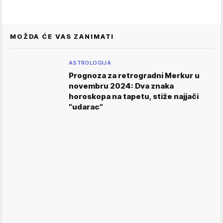
MOŽDA ĆE VAS ZANIMATI
ASTROLOGIJA
Prognoza za retrogradni Merkur u
novembru 2024: Dva znaka
horoskopa na tapetu, stiže najjači
"udarac"