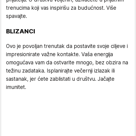
trenucima koji vas inspirišu za budućnost. Više
spavajte.
BLIZANCI
Ovo je povoljan trenutak da postavite svoje ciljeve i
impresionirate važne kontakte. Vaša energija
omogućava vam da ostvarite mnogo, bez obzira na
težinu zadataka. Isplanirajte večernji izlazak ili
sastanak, jer ćete zablistati u društvu. Jačajte
imunitet.