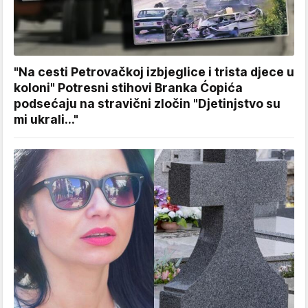
"Na cesti Petrovačkoj izbjeglice i trista djece u
koloni" Potresni stihovi Branka Ćopića
podsećaju na stravični zločin "Djetinjstvo su
mi ukrali..."