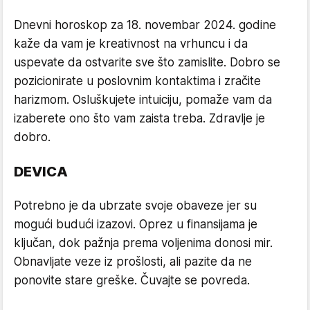
Dnevni horoskop za 18. novembar 2024. godine
kaže da vam je kreativnost na vrhuncu i da
uspevate da ostvarite sve što zamislite. Dobro se
pozicionirate u poslovnim kontaktima i zračite
harizmom. Osluškujete intuiciju, pomaže vam da
izaberete ono što vam zaista treba. Zdravlje je
dobro.
DEVICA
Potrebno je da ubrzate svoje obaveze jer su
mogući budući izazovi. Oprez u finansijama je
ključan, dok pažnja prema voljenima donosi mir.
Obnavljate veze iz prošlosti, ali pazite da ne
ponovite stare greške. Čuvajte se povreda.