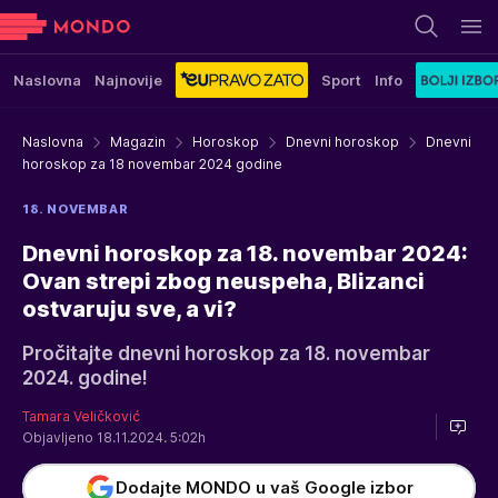
Naslovna
Najnovije
Sport
Info
Naslovna
Magazin
Horoskop
Dnevni horoskop
Dnevni
horoskop za 18 novembar 2024 godine
18. NOVEMBAR
Dnevni horoskop za 18. novembar 2024:
Ovan strepi zbog neuspeha, Blizanci
ostvaruju sve, a vi?
Pročitajte dnevni horoskop za 18. novembar
2024. godine!
Tamara Veličković
Objavljeno 18.11.2024. 5:02h
Dodajte MONDO u vaš Google izbor