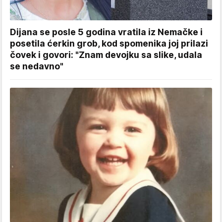
Dijana se posle 5 godina vratila iz Nemačke i
posetila ćerkin grob, kod spomenika joj prilazi
čovek i govori: "Znam devojku sa slike, udala
se nedavno"