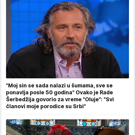
"Moj sin se sada nalazi u šumama, sve se
ponavlja posle 50 godina" Ovako je Rade
Šerbedžija govorio za vreme "Oluje": "Svi
članovi moje porodice su Srbi"