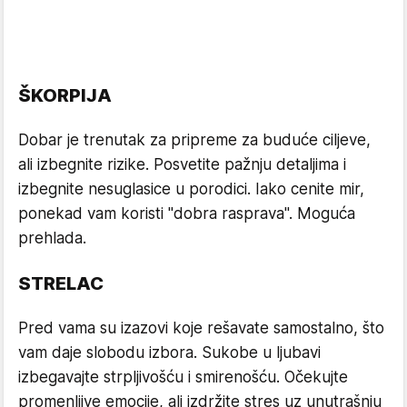
ŠKORPIJA
Dobar je trenutak za pripreme za buduće ciljeve,
ali izbegnite rizike. Posvetite pažnju detaljima i
izbegnite nesuglasice u porodici. Iako cenite mir,
ponekad vam koristi "dobra rasprava". Moguća
prehlada.
STRELAC
Pred vama su izazovi koje rešavate samostalno, što
vam daje slobodu izbora. Sukobe u ljubavi
izbegavajte strpljivošću i smirenošću. Očekujte
promenljive emocije, ali izdržite stres uz unutrašnju