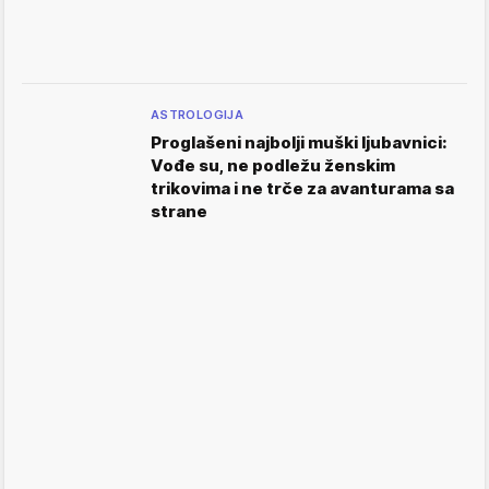
ASTROLOGIJA
Proglašeni najbolji muški ljubavnici:
Vođe su, ne podležu ženskim
trikovima i ne trče za avanturama sa
strane