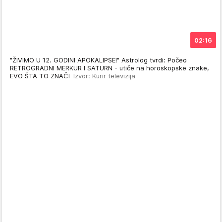
02:16
"ŽIVIMO U 12. GODINI APOKALIPSE!" Astrolog tvrdi: Počeo
RETROGRADNI MERKUR I SATURN - utiče na horoskopske znake,
EVO ŠTA TO ZNAČI
Izvor: Kurir televizija