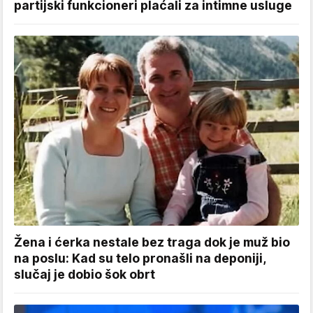
partijski funkcioneri plaćali za intimne usluge
Žena i ćerka nestale bez traga dok je muž bio
na poslu: Kad su telo pronašli na deponiji,
slučaj je dobio šok obrt