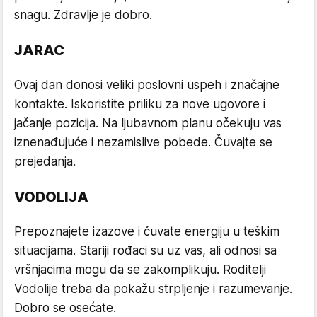
snagu. Zdravlje je dobro.
JARAC
Ovaj dan donosi veliki poslovni uspeh i značajne
kontakte. Iskoristite priliku za nove ugovore i
jačanje pozicija. Na ljubavnom planu očekuju vas
iznenađujuće i nezamislive pobede. Čuvajte se
prejedanja.
VODOLIJA
Prepoznajete izazove i čuvate energiju u teškim
situacijama. Stariji rođaci su uz vas, ali odnosi sa
vršnjacima mogu da se zakomplikuju. Roditelji
Vodolije treba da pokažu strpljenje i razumevanje.
Dobro se osećate.