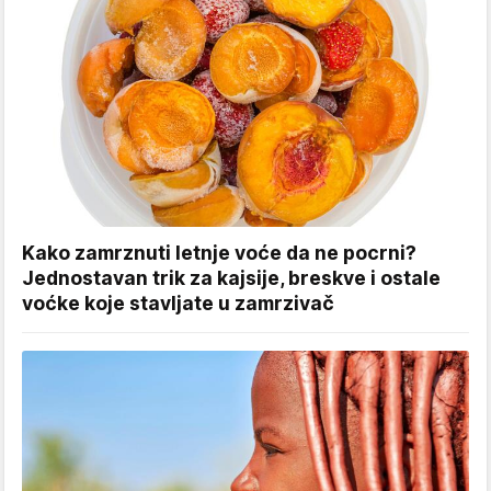
Kako zamrznuti letnje voće da ne pocrni?
Jednostavan trik za kajsije, breskve i ostale
voćke koje stavljate u zamrzivač