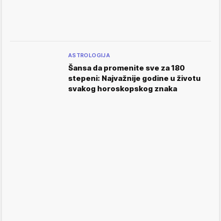
ASTROLOGIJA
Šansa da promenite sve za 180
stepeni: Najvažnije godine u životu
svakog horoskopskog znaka