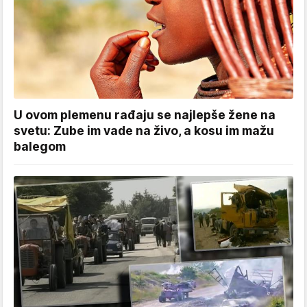
U ovom plemenu rađaju se najlepše žene na
svetu: Zube im vade na živo, a kosu im mažu
balegom