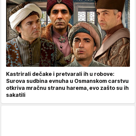
Kastrirali dečake i pretvarali ih u robove:
Surova sudbina evnuha u Osmanskom carstvu
otkriva mračnu stranu harema, evo zašto su ih
sakatili