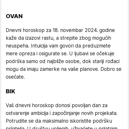
OVAN
Dnevni horoskop za 18. novembar 2024. godine
kaže da izazovi rastu, a strepite zbog mogućih
neuspeha. Intuicija vam govori da preduzmete
mere opreza i osigurate se. U ljubavi se očekuje
podrška samo od najbliže osobe, dok stariji rođaci
mogu da imaju zamerke na vaše planove. Dobro se
osećate.
BIK
Vaš dnevni horoskop donosi povoljan dan za
ostvarenje ambicija i započinjanje novih projekata.
Potrudite se da maksimalno iskoristite podršku
prijatelja. U društvu voljenih, uživaćete u prijatnim