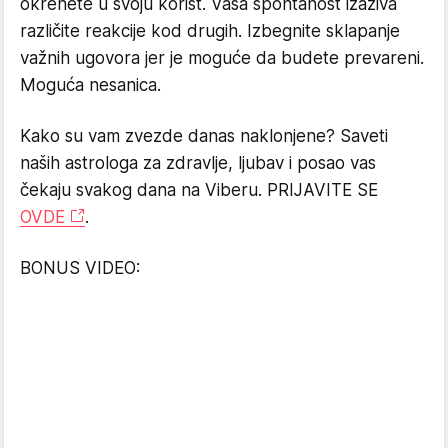
okrenete u svoju korist. Vaša spontanost izaziva
različite reakcije kod drugih. Izbegnite sklapanje
važnih ugovora jer je moguće da budete prevareni.
Moguća nesanica.
Kako su vam zvezde danas naklonjene? Saveti
naših astrologa za zdravlje, ljubav i posao vas
čekaju svakog dana na Viberu. PRIJAVITE SE
OVDE
.
BONUS VIDEO: