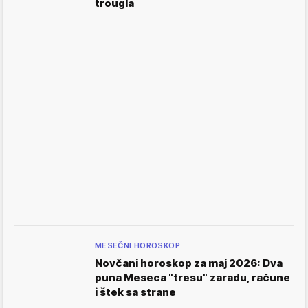
trougla
MESEČNI HOROSKOP
Novčani horoskop za maj 2026: Dva
punа Meseca "tresu" zaradu, račune
i štek sa strane