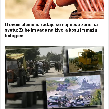
U ovom plemenu rađaju se najlepše žene na
svetu: Zube im vade na živo, a kosu im mažu
balegom