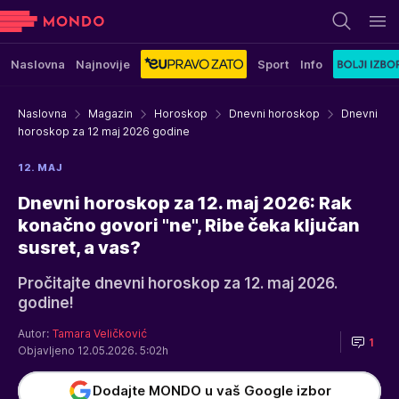
Naslovna
Najnovije
Sport
Info
Naslovna
Magazin
Horoskop
Dnevni horoskop
Dnevni
horoskop za 12 maj 2026 godine
12. MAJ
Dnevni horoskop za 12. maj 2026: Rak
konačno govori "ne", Ribe čeka ključan
susret, a vas?
Pročitajte dnevni horoskop za 12. maj 2026.
godine!
Autor:
Tamara Veličković
1
Objavljeno 12.05.2026. 5:02h
Dodajte MONDO u vaš Google izbor