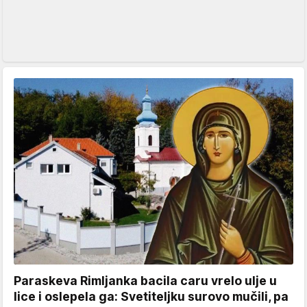
Paraskeva Rimljanka bacila caru vrelo ulje u
lice i oslepela ga: Svetiteljku surovo mučili, pa