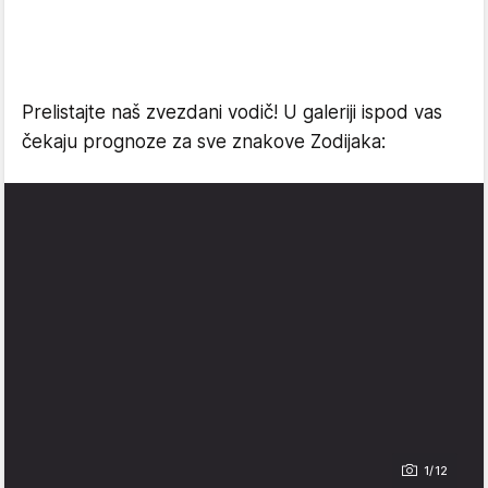
Prelistajte naš zvezdani vodič! U galeriji ispod vas
čekaju prognoze za sve znakove Zodijaka:
1/12