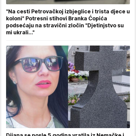
"Na cesti Petrovačkoj izbjeglice i trista djece u
koloni" Potresni stihovi Branka Ćopića
podsećaju na stravični zločin "Djetinjstvo su
mi ukrali..."
Dijana se posle 5 godina vratila iz Nemačke i