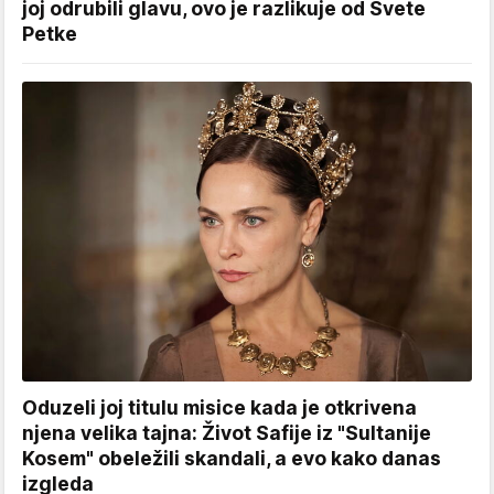
joj odrubili glavu, ovo je razlikuje od Svete
Petke
Oduzeli joj titulu misice kada je otkrivena
njena velika tajna: Život Safije iz "Sultanije
Kosem" obeležili skandali, a evo kako danas
izgleda