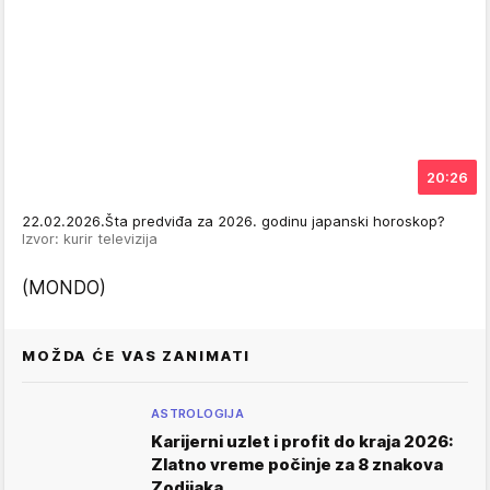
20:26
22.02.2026.Šta predviđa za 2026. godinu japanski horoskop?
Izvor: kurir televizija
(MONDO)
MOŽDA ĆE VAS ZANIMATI
ASTROLOGIJA
Karijerni uzlet i profit do kraja 2026:
Zlatno vreme počinje za 8 znakova
Zodijaka