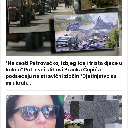
"Na cesti Petrovačkoj izbjeglice i trista djece u
koloni" Potresni stihovi Branka Ćopića
podsećaju na stravični zločin "Djetinjstvo su
mi ukrali..."