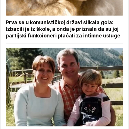
Prva se u komunističkoj državi slikala gola:
Izbacili je iz škole, a onda je priznala da su joj
partijski funkcioneri plaćali za intimne usluge