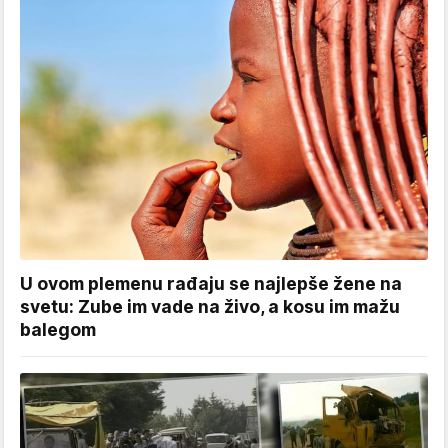
U ovom plemenu rađaju se najlepše žene na
svetu: Zube im vade na živo, a kosu im mažu
balegom