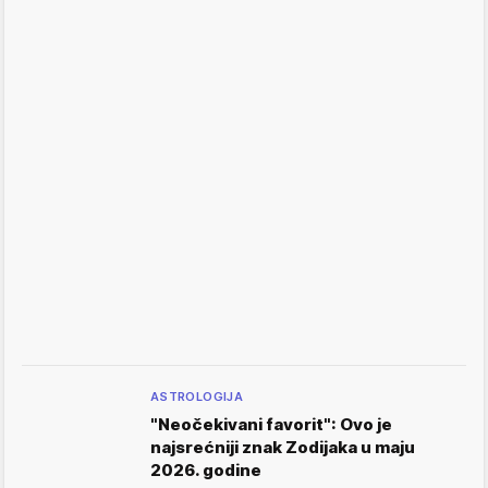
ASTROLOGIJA
"Neočekivani favorit": Ovo je
najsrećniji znak Zodijaka u maju
2026. godine