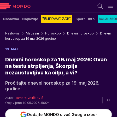
Naslovna
Najnovije
Sport
Info
Naslovna
Magazin
Horoskop
Dnevni horoskop
Dnevni
horoskop za 19 maj 2026 godine
19. MAJ
Dnevni horoskop za 19. maj 2026: Ovan
na testu strpljenja, Škorpija
nezaustavljiva ka cilju, a vi?
Pročitajte dnevni horoskop za 19. maj 2026.
godine!
Autor:
Tamara Veličković
Objavljeno 19.05.2026. 5:02h
Dodajte MONDO u vaš Google izbor