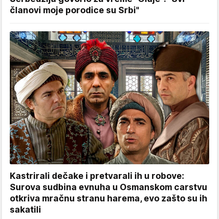
članovi moje porodice su Srbi"
Kastrirali dečake i pretvarali ih u robove:
Surova sudbina evnuha u Osmanskom carstvu
otkriva mračnu stranu harema, evo zašto su ih
sakatili