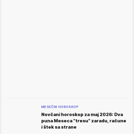
MESEČNI HOROSKOP
Novčani horoskop za maj 2026: Dva
punа Meseca "tresu" zaradu, račune
i štek sa strane