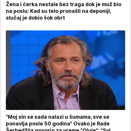
Žena i ćerka nestale bez traga dok je muž bio
na poslu: Kad su telo pronašli na deponiji,
slučaj je dobio šok obrt
"Moj sin se sada nalazi u šumama, sve se
ponavlja posle 50 godina" Ovako je Rade
Šerbedžija govorio za vreme "Oluje": "Svi