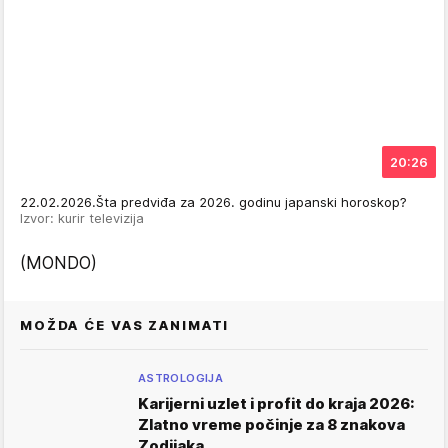
20:26
22.02.2026.Šta predviđa za 2026. godinu japanski horoskop?
Izvor: kurir televizija
(MONDO)
MOŽDA ĆE VAS ZANIMATI
ASTROLOGIJA
Karijerni uzlet i profit do kraja 2026:
Zlatno vreme počinje za 8 znakova
Zodijaka