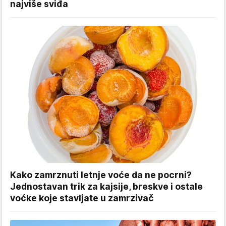
najviše sviđa
Kako zamrznuti letnje voće da ne pocrni?
Jednostavan trik za kajsije, breskve i ostale
voćke koje stavljate u zamrzivač