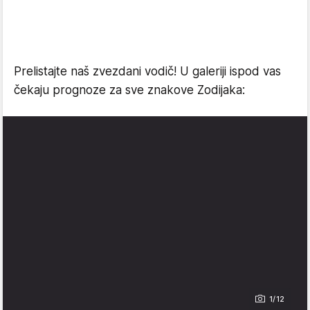
Prelistajte naš zvezdani vodič! U galeriji ispod vas
čekaju prognoze za sve znakove Zodijaka:
1/12