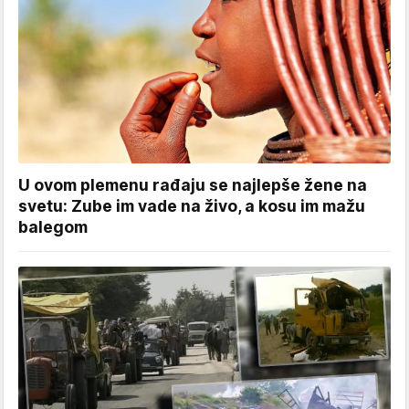
U ovom plemenu rađaju se najlepše žene na
svetu: Zube im vade na živo, a kosu im mažu
balegom