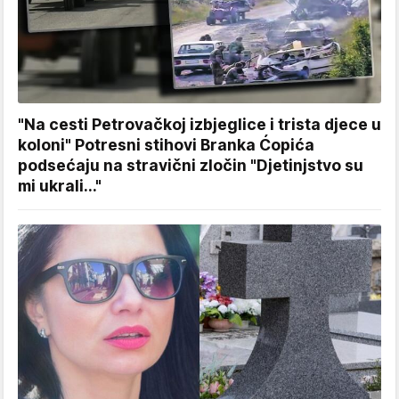
"Na cesti Petrovačkoj izbjeglice i trista djece u
koloni" Potresni stihovi Branka Ćopića
podsećaju na stravični zločin "Djetinjstvo su
mi ukrali..."