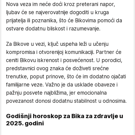
Nova veza im neće doći kroz preterani napor,
ljubav će se najverovatnije dogoditi u kruga
prijatelja ili poznanika, što će Bikovima pomoći da
ostvare dodatnu bliskost i razumevanje.
Za Bikove u vezi, ključ uspeha leži u učenju
kompromisa i otvorenijoj komunikaciji. Partner će
ceniti Bikovu iskrenost i posvećenost. U porodici,
predstavnici ovog znaka će doživeti srećne
trenutke, poput prinove, što će im dodatno ojačati
familijarne veze. Važno je da usklade obaveze i
pažnju posvete najbližima, jer emocionalna
povezanost donosi dodatnu stabilnost u odnosima.
Godišnji horoskop za Bika za zdravlje u
2025. godini