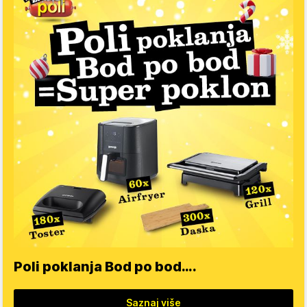
Poli poklanja Bod po bod….
Saznaj više