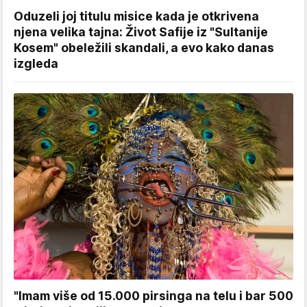
Oduzeli joj titulu misice kada je otkrivena
njena velika tajna: Život Safije iz "Sultanije
Kosem" obeležili skandali, a evo kako danas
izgleda
"Imam više od 15.000 pirsinga na telu i bar 500