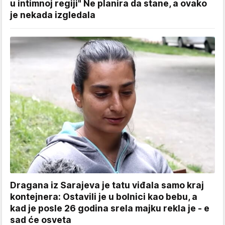
u intimnoj regiji" Ne planira da stane, a ovako
je nekada izgledala
Dragana iz Sarajeva je tatu viđala samo kraj
kontejnera: Ostavili je u bolnici kao bebu, a
kad je posle 26 godina srela majku rekla je - e
sad će osveta