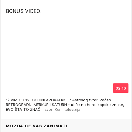
BONUS VIDEO:
02:16
"ŽIVIMO U 12. GODINI APOKALIPSE!" Astrolog tvrdi: Počeo
RETROGRADNI MERKUR I SATURN - utiče na horoskopske znake,
EVO ŠTA TO ZNAČI
Izvor: Kurir televizija
MOŽDA ĆE VAS ZANIMATI