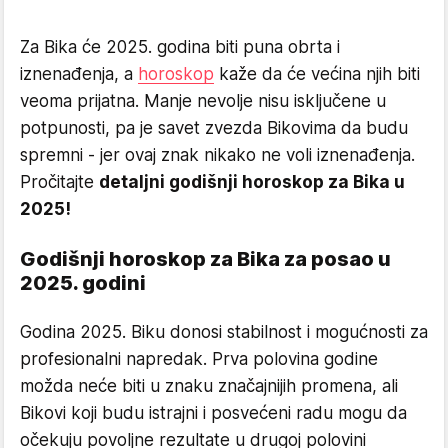
Za Bika će 2025. godina biti puna obrta i
iznenađenja, a
horoskop
kaže da će većina njih biti
veoma prijatna. Manje nevolje nisu isključene u
potpunosti, pa je savet zvezda Bikovima da budu
spremni - jer ovaj znak nikako ne voli iznenađenja.
Pročitajte
detaljni godišnji horoskop za Bika u
2025!
Godišnji horoskop za Bika za posao u
2025. godini
Godina 2025. Biku donosi stabilnost i mogućnosti za
profesionalni napredak. Prva polovina godine
možda neće biti u znaku značajnijih promena, ali
Bikovi koji budu istrajni i posvećeni radu mogu da
očekuju povoljne rezultate u drugoj polovini