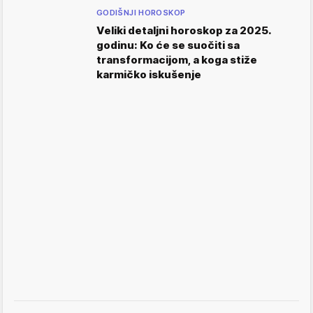
GODIŠNJI HOROSKOP
Veliki detaljni horoskop za 2025.
godinu: Ko će se suočiti sa
transformacijom, a koga stiže
karmičko iskušenje