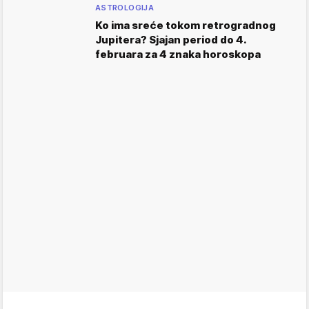
ASTROLOGIJA
Ko ima sreće tokom retrogradnog
Jupitera? Sjajan period do 4.
februara za 4 znaka horoskopa