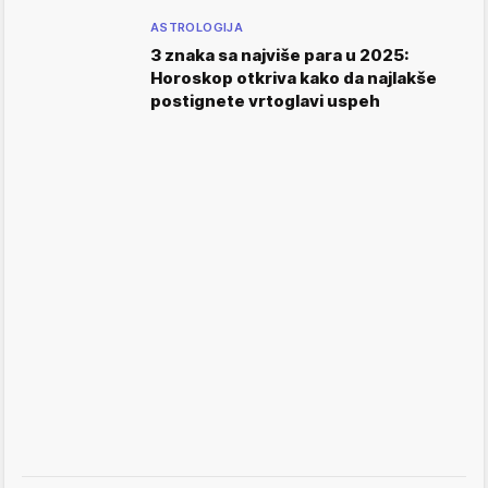
ASTROLOGIJA
3 znaka sa najviše para u 2025:
Horoskop otkriva kako da najlakše
postignete vrtoglavi uspeh