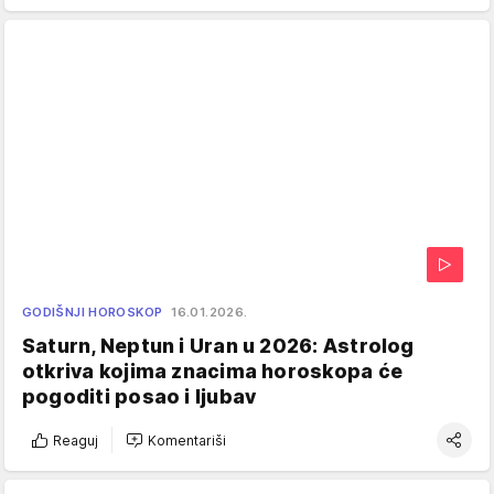
GODIŠNJI HOROSKOP
16.01.2026.
Saturn, Neptun i Uran u 2026: Astrolog
otkriva kojima znacima horoskopa će
pogoditi posao i ljubav
Reaguj
Komentariši