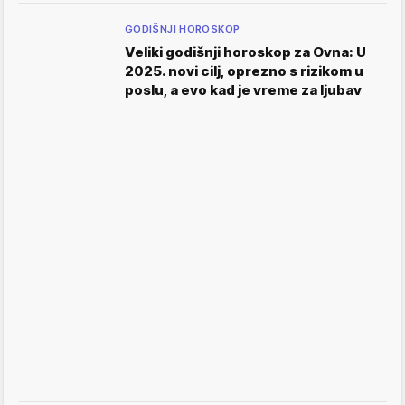
GODIŠNJI HOROSKOP
Veliki godišnji horoskop za Ovna: U
2025. novi cilj, oprezno s rizikom u
poslu, a evo kad je vreme za ljubav