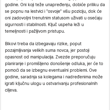
godine. Oni koji teže unapređenju, dobiće priliku da
se popnu na lestvici i "osvoje" višu poziciju, dok će
oni zadovoljni trenutnim statusom uživati u osećaju
sigurnosti i stabilnosti. Ključ uspeha leži u
temeljnosti i pažljivom pristupu.
Bikovi treba da izbegavaju rizike, poput
pozajmljivanja velikih suma novca, jer postoji
opasnost od manipulacija. Zvezde preporučuju
planiranje i promišljeno donošenje odluka, jer će to
pomoći da se izbegnu eventualni problemi. Ove
godine, saradnja sa kolegama i nadređenima može
igrati ključnu ulogu u ostvarivanju profesionalnih
ciljeva.