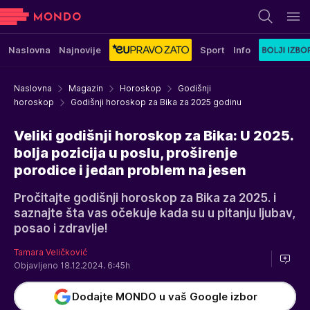
Naslovna
Najnovije
Sport
Info
Naslovna
Magazin
Horoskop
Godišnji
horoskop
Godišnji horoskop za Bika za 2025 godinu
Veliki godišnji horoskop za Bika: U 2025.
bolja pozicija u poslu, proširenje
porodice i jedan problem na jesen
Pročitajte godišnji horoskop za Bika za 2025. i
saznajte šta vas očekuje kada su u pitanju ljubav,
posao i zdravlje!
Tamara Veličković
Objavljeno 18.12.2024. 6:45h
Dodajte MONDO u vaš Google izbor