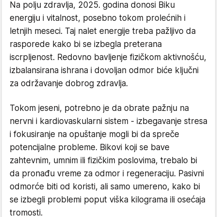
Na polju zdravlja, 2025. godina donosi Biku
energiju i vitalnost, posebno tokom prolećnih i
letnjih meseci. Taj nalet energije treba pažljivo da
rasporede kako bi se izbegla preterana
iscrpljenost. Redovno bavljenje fizičkom aktivnošću,
izbalansirana ishrana i dovoljan odmor biće ključni
za održavanje dobrog zdravlja.
Tokom jeseni, potrebno je da obrate pažnju na
nervni i kardiovaskularni sistem - izbegavanje stresa
i fokusiranje na opuštanje mogli bi da spreče
potencijalne probleme. Bikovi koji se bave
zahtevnim, umnim ili fizičkim poslovima, trebalo bi
da pronađu vreme za odmor i regeneraciju. Pasivni
odmorće biti od koristi, ali samo umereno, kako bi
se izbegli problemi poput viška kilograma ili osećaja
tromosti.