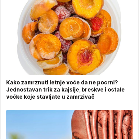
Kako zamrznuti letnje voće da ne pocrni?
Jednostavan trik za kajsije, breskve i ostale
voćke koje stavljate u zamrzivač