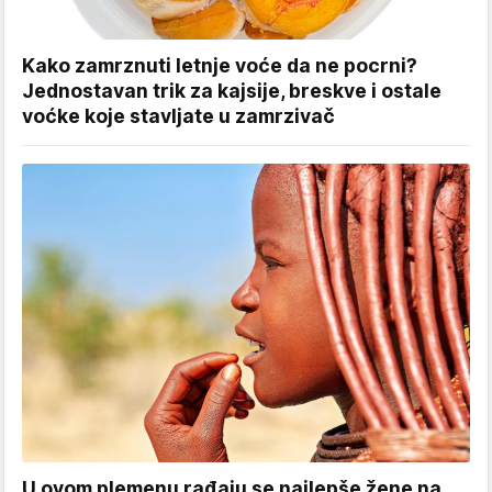
Kako zamrznuti letnje voće da ne pocrni?
Jednostavan trik za kajsije, breskve i ostale
voćke koje stavljate u zamrzivač
U ovom plemenu rađaju se najlepše žene na