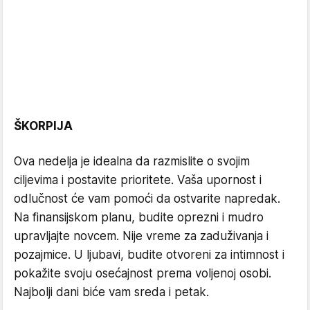
ŠKORPIJA
Ova nedelja je idealna da razmislite o svojim
ciljevima i postavite prioritete. Vaša upornost i
odlučnost će vam pomoći da ostvarite napredak.
Na finansijskom planu, budite oprezni i mudro
upravljajte novcem. Nije vreme za zaduživanja i
pozajmice. U ljubavi, budite otvoreni za intimnost i
pokažite svoju osećajnost prema voljenoj osobi.
Najbolji dani biće vam sreda i petak.