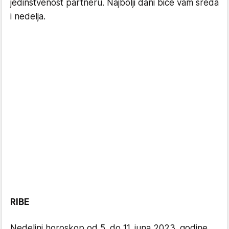
jedinstvenost partneru. Najbolji dani biće vam sreda
i nedelja.
RIBE
Nedeljni horoskop od 5. do 11. juna 2023. godine