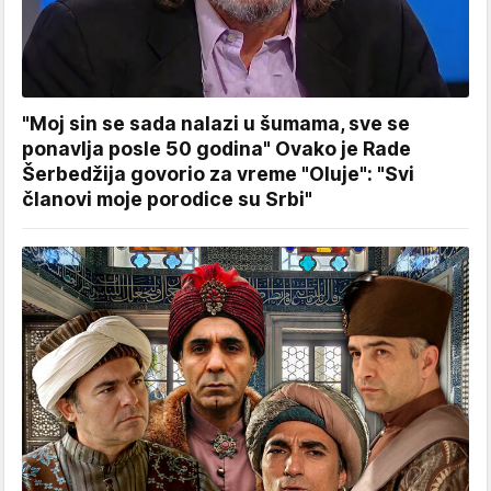
"Moj sin se sada nalazi u šumama, sve se
ponavlja posle 50 godina" Ovako je Rade
Šerbedžija govorio za vreme "Oluje": "Svi
članovi moje porodice su Srbi"