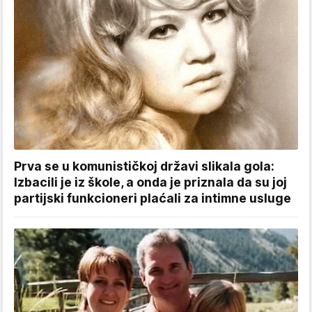
Prva se u komunističkoj državi slikala gola:
Izbacili je iz škole, a onda je priznala da su joj
partijski funkcioneri plaćali za intimne usluge