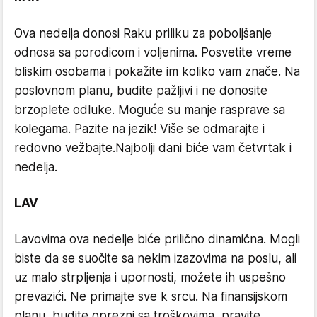
Ova nedelja donosi Raku priliku za poboljšanje
odnosa sa porodicom i voljenima. Posvetite vreme
bliskim osobama i pokažite im koliko vam znače. Na
poslovnom planu, budite pažljivi i ne donosite
brzoplete odluke. Moguće su manje rasprave sa
kolegama. Pazite na jezik! Više se odmarajte i
redovno vežbajte.Najbolji dani biće vam četvrtak i
nedelja.
LAV
Lavovima ova nedelje biće prilično dinamična. Mogli
biste da se suočite sa nekim izazovima na poslu, ali
uz malo strpljenja i upornosti, možete ih uspešno
prevazići. Ne primajte sve k srcu. Na finansijskom
planu, budite oprezni sa troškovima, pravite