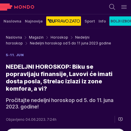
Naslovna
Najnovije
Sport
Info
Naslovna
Magazin
Horoskop
Nedeljni
horoskop
Nedeljni horoskop od 5 do 11 juna 2023 godine
5-11. JUN
NEDELJNI HOROSKOP: Biku se
popravljaju finansije, Lavovi će imati
dosta posla, Strelac izlazi iz zone
komfora, a vi?
Pročitajte nedeljni horoskop od 5. do 11. juna
2023. godine!
Objavljeno 04.06.2023. 7:24h