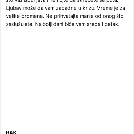
što vas ispunjava i nemojte da skrećete sa puta.
Ljubav može da vam zapadne u krizu. Vreme je za
velike promene. Ne prihvatajta manje od onog što
zaslužujete. Najbolji dani biće vam sreda i petak.
RAK