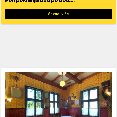
Poli poklanja Bod po bod….
Saznaj više