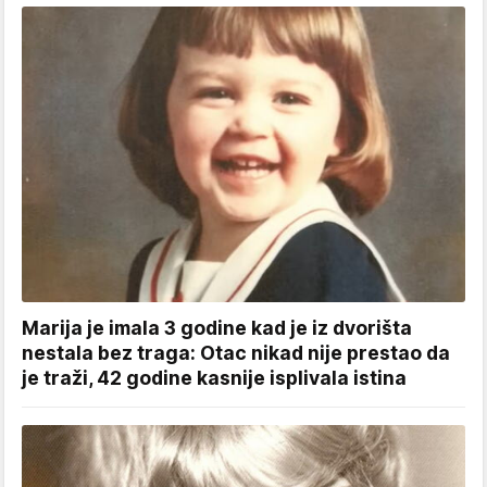
Marija je imala 3 godine kad je iz dvorišta
nestala bez traga: Otac nikad nije prestao da
je traži, 42 godine kasnije isplivala istina