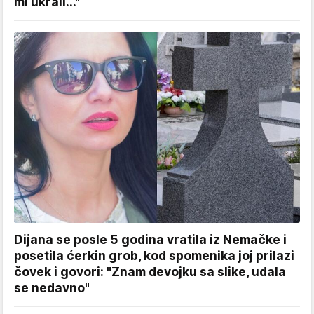
mi ukrali..."
Dijana se posle 5 godina vratila iz Nemačke i
posetila ćerkin grob, kod spomenika joj prilazi
čovek i govori: "Znam devojku sa slike, udala
se nedavno"