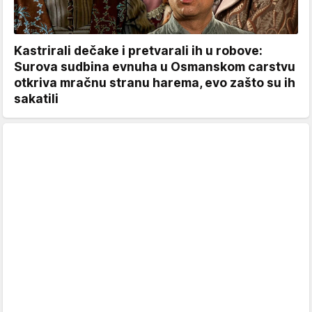
Kastrirali dečake i pretvarali ih u robove:
Surova sudbina evnuha u Osmanskom carstvu
otkriva mračnu stranu harema, evo zašto su ih
sakatili