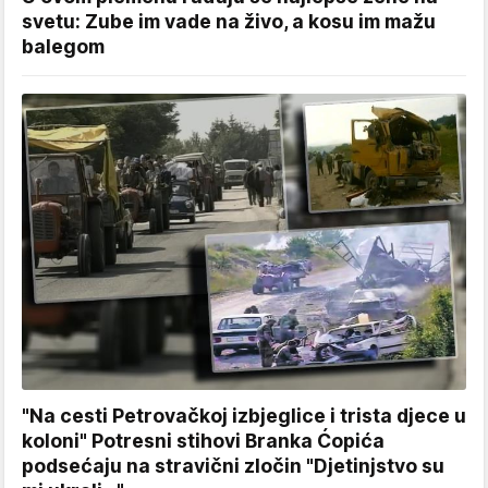
svetu: Zube im vade na živo, a kosu im mažu
balegom
"Na cesti Petrovačkoj izbjeglice i trista djece u
koloni" Potresni stihovi Branka Ćopića
podsećaju na stravični zločin "Djetinjstvo su