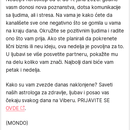
vasm donosi nova poznanstva, dotsa komunikacije
sa ljudima, ali i stresa. Na vama je kako ćete da
kanališete sve one negativno što se gomila u vama
na kraju dana. Okružite se pozitivnim ljudima i radite
ono što vam prija. Ako ste planirali da pokrenete
lični biznis ili neu ideju, ova nedelja je povoljna za to.
U ljubavi se više posvetite partneru, pokažite mu
na delu koliko vam znači. Najbolji dani biće vam
petak i nedelja.
Kako su vam zvezde danas naklonjene? Saveti
naših astrologa za zdravlje, ljubav i posao vas
čekaju svakog dana na Viberu. PRIJAVITE SE
OVDE
.
(MONDO)