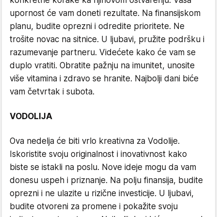
konkretne korake ka njihovom ostvarenju. Vaša
upornost će vam doneti rezultate. Na finansijskom
planu, budite oprezni i odredite prioritete. Ne
trošite novac na sitnice. U ljubavi, pružite podršku i
razumevanje partneru. Videćete kako će vam se
duplo vratiti. Obratite pažnju na imunitet, unosite
više vitamina i zdravo se hranite. Najbolji dani biće
vam četvrtak i subota.
VODOLIJA
Ova nedelja će biti vrlo kreativna za Vodolije.
Iskoristite svoju originalnost i inovativnost kako
biste se istakli na poslu. Nove ideje mogu da vam
donesu uspeh i priznanje. Na polju finansija, budite
oprezni i ne ulazite u rizične investicije. U ljubavi,
budite otvoreni za promene i pokažite svoju