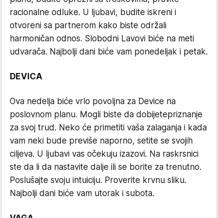
racionalne odluke. U ljubavi, budite iskreni i
otvoreni sa partnerom kako biste održali
harmoničan odnos. Slobodni Lavovi biće na meti
udvarača. Najbolji dani biće vam ponedeljak i petak.
DEVICA
Ova nedelja biće vrlo povoljna za Device na
poslovnom planu. Mogli biste da dobijetepriznanje
za svoj trud. Neko će primetiti vaša zalaganja i kada
vam neki bude previše naporno, setite se svojih
ciljeva. U ljubavi vas očekuju izazovi. Na raskrsnici
ste da li da nastavite dalje ili se borite za trenutno.
Poslušajte svoju intuiciju. Proverite krvnu sliku.
Najbolji dani biće vam utorak i subota.