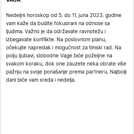
VAGA
Nedeljni horoskop od 5. do 11. juna 2023. godine
vam kaže da budite fokusirani na odnose sa
ljudima. Važno je da održavate ravnotežu i
izbegavate konflikte. Na poslovnom planu,
očekujte napredak i mogućnost za timski rad. Na
polju ljubavi, slobodne Vage biće poželjne na
svakom koraku, dok one zauzete neka obrate više
pažnju na svoje ponašanje prema partneru. Najbolji
dani biće vam sreda i nedelja.