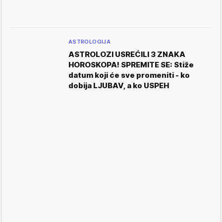
ASTROLOGIJA
ASTROLOZI USREĆILI 3 ZNAKA
HOROSKOPA! SPREMITE SE: Stiže
datum koji će sve promeniti - ko
dobija LJUBAV, a ko USPEH