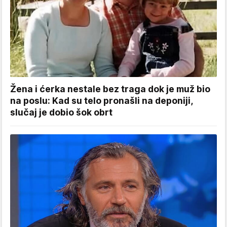
Žena i ćerka nestale bez traga dok je muž bio
na poslu: Kad su telo pronašli na deponiji,
slučaj je dobio šok obrt