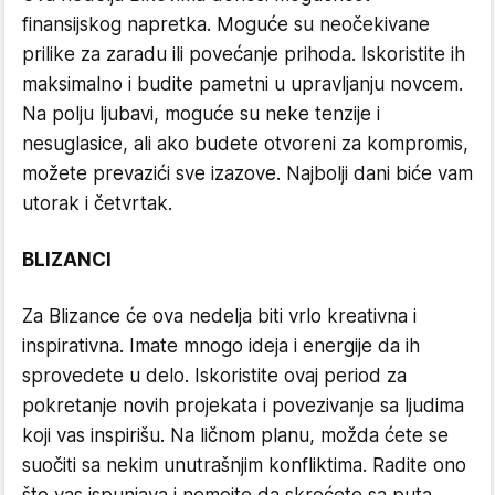
finansijskog napretka. Moguće su neočekivane
prilike za zaradu ili povećanje prihoda. Iskoristite ih
maksimalno i budite pametni u upravljanju novcem.
Na polju ljubavi, moguće su neke tenzije i
nesuglasice, ali ako budete otvoreni za kompromis,
možete prevazići sve izazove. Najbolji dani biće vam
utorak i četvrtak.
BLIZANCI
Za Blizance će ova nedelja biti vrlo kreativna i
inspirativna. Imate mnogo ideja i energije da ih
sprovedete u delo. Iskoristite ovaj period za
pokretanje novih projekata i povezivanje sa ljudima
koji vas inspirišu. Na ličnom planu, možda ćete se
suočiti sa nekim unutrašnjim konfliktima. Radite ono