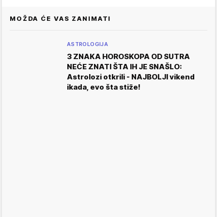
MOŽDA ĆE VAS ZANIMATI
ASTROLOGIJA
3 ZNAKA HOROSKOPA OD SUTRA
NEĆE ZNATI ŠTA IH JE SNAŠLO:
Astrolozi otkrili - NAJBOLJI vikend
ikada, evo šta stiže!