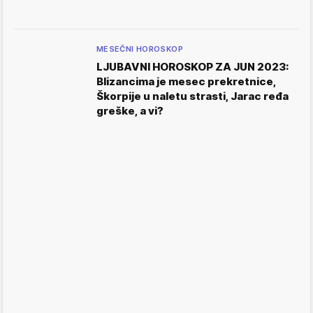
MESEČNI HOROSKOP
LJUBAVNI HOROSKOP ZA JUN 2023:
Blizancima je mesec prekretnice,
Škorpije u naletu strasti, Jarac ređa
greške, a vi?