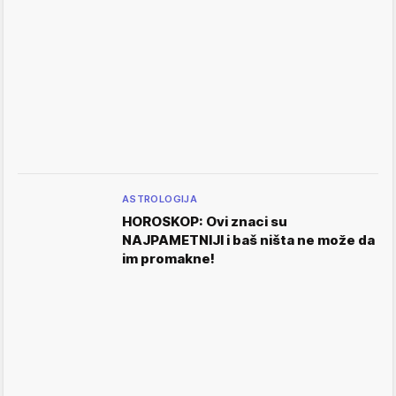
ASTROLOGIJA
HOROSKOP: Ovi znaci su
NAJPAMETNIJI i baš ništa ne može da
im promakne!