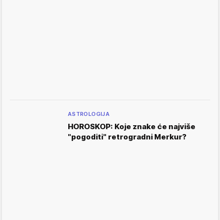
ASTROLOGIJA
HOROSKOP: Koje znake će najviše
"pogoditi" retrogradni Merkur?