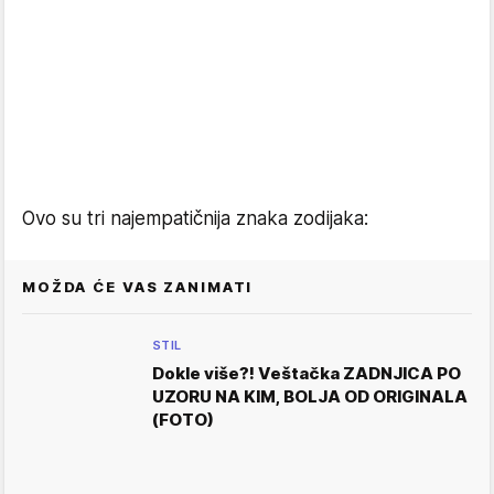
Ovo su tri najempatičnija znaka zodijaka:
MOŽDA ĆE VAS ZANIMATI
STIL
Dokle više?! Veštačka ZADNJICA PO
UZORU NA KIM, BOLJA OD ORIGINALA
(FOTO)