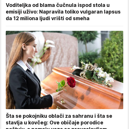
Voditeljka od blama čučnula ispod stola u
emisiji uživo: Napravila toliko vulgaran lapsus
da 12 miliona ljudi vrišti od smeha
Šta se pokojniku oblači za sahranu i šta se
stavlja u kovčeg: Ove običaje porodice