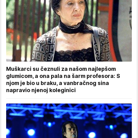
Muškarci su čeznuli za našom najlepšom
glumicom, a ona pala na šarm profesora: S
njom je bio u braku, a vanbračnog sina
napravio njenoj koleginici