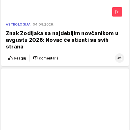
ASTROLOGIJA
04.08.2026.
Znak Zodijaka sa najdebljim novčanikom u
avgustu 2026: Novac će stizati sa svih
strana
Reaguj
Komentariši