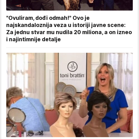
"Ovuliram, dođi odmah!" Ovo je
najskandaloznija veza u istoriji javne scene:
Za jednu stvar mu nudila 20 miliona, a on izneo
i najintimnije detalje