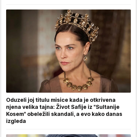
Oduzeli joj titulu misice kada je otkrivena
njena velika tajna: Život Safije iz "Sultanije
Kosem" obeležili skandali, a evo kako danas
izgleda