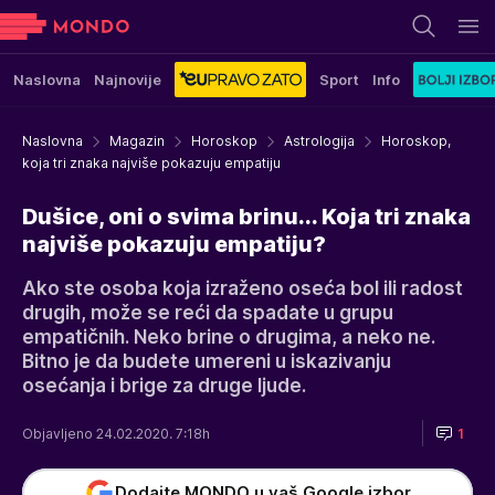
Naslovna
Najnovije
Sport
Info
Naslovna
Magazin
Horoskop
Astrologija
Horoskop,
koja tri znaka najviše pokazuju empatiju
Dušice, oni o svima brinu... Koja tri znaka
najviše pokazuju empatiju?
Ako ste osoba koja izraženo oseća bol ili radost
drugih, može se reći da spadate u grupu
empatičnih. Neko brine o drugima, a neko ne.
Bitno je da budete umereni u iskazivanju
osećanja i brige za druge ljude.
Objavljeno 24.02.2020. 7:18h
1
Dodajte MONDO u vaš Google izbor