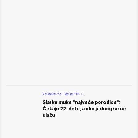
PORODICA I RODITELJ…
Slatke muke "najveće porodice":
Čekaju 22. dete, a oko jednog se ne
slažu