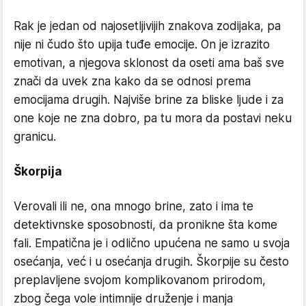
Rak je jedan od najosetljivijih znakova zodijaka, pa
nije ni čudo što upija tuđe emocije. On je izrazito
emotivan, a njegova sklonost da oseti ama baš sve
znači da uvek zna kako da se odnosi prema
emocijama drugih. Najviše brine za bliske ljude i za
one koje ne zna dobro, pa tu mora da postavi neku
granicu.
Škorpija
Verovali ili ne, ona mnogo brine, zato i ima te
detektivnske sposobnosti, da pronikne šta kome
fali. Empatična je i odlično upućena ne samo u svoja
osećanja, već i u osećanja drugih. Škorpije su često
preplavljene svojom komplikovanom prirodom,
zbog čega vole intimnije druženje i manja