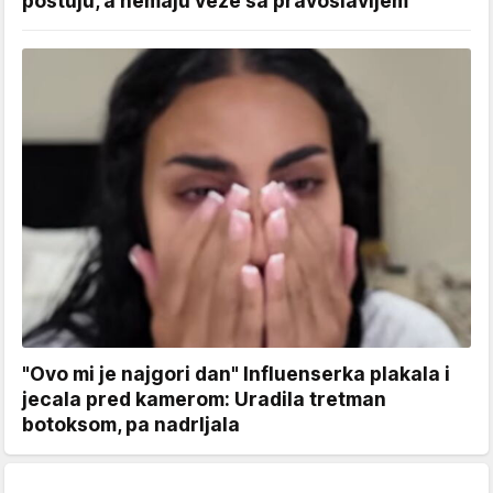
poštuju, a nemaju veze sa pravoslavljem
"Ovo mi je najgori dan" Influenserka plakala i
jecala pred kamerom: Uradila tretman
botoksom, pa nadrljala