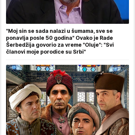
"Moj sin se sada nalazi u šumama, sve se
ponavlja posle 50 godina" Ovako je Rade
Šerbedžija govorio za vreme "Oluje": "Svi
članovi moje porodice su Srbi"