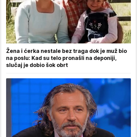
Žena i ćerka nestale bez traga dok je muž bio
na poslu: Kad su telo pronašli na deponiji,
slučaj je dobio šok obrt