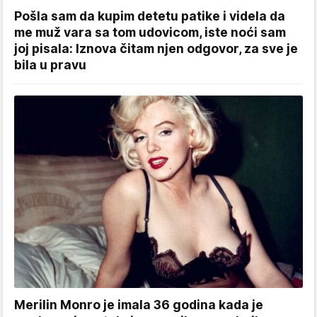
Pošla sam da kupim detetu patike i videla da
me muž vara sa tom udovicom, iste noći sam
joj pisala: Iznova čitam njen odgovor, za sve je
bila u pravu
Merilin Monro je imala 36 godina kada je