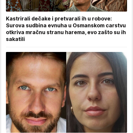
Kastrirali dečake i pretvarali ih u robove:
Surova sudbina evnuha u Osmanskom carstvu
otkriva mračnu stranu harema, evo zašto su ih
sakatili