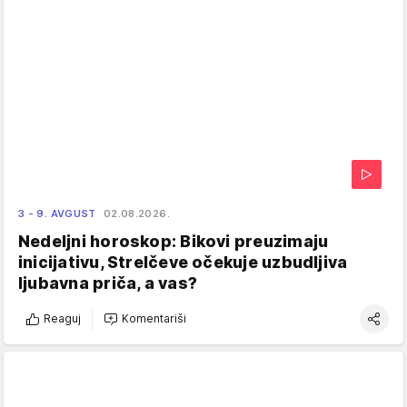
3 - 9. AVGUST
02.08.2026.
Nedeljni horoskop: Bikovi preuzimaju
inicijativu, Strelčeve očekuje uzbudljiva
ljubavna priča, a vas?
Reaguj
Komentariši