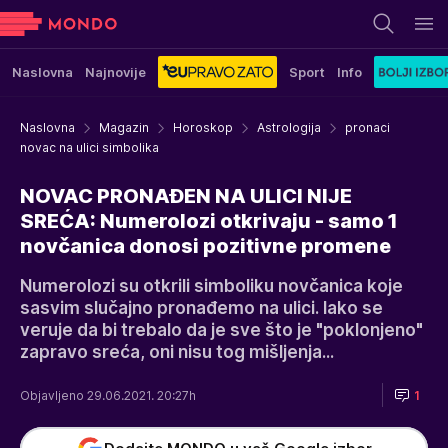
Naslovna
Najnovije
Sport
Info
Naslovna
Magazin
Horoskop
Astrologija
pronaci
novac na ulici simbolika
NOVAC PRONAĐEN NA ULICI NIJE
SREĆA: Numerolozi otkrivaju - samo 1
novčanica donosi pozitivne promene
Numerolozi su otkrili simboliku novčanica koje
sasvim slučajno pronađemo na ulici. Iako se
veruje da bi trebalo da je sve što je "poklonjeno"
zapravo sreća, oni nisu tog mišljenja...
Objavljeno 29.06.2021. 20:27h
1