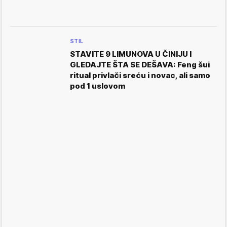
STIL
STAVITE 9 LIMUNOVA U ČINIJU I
GLEDAJTE ŠTA SE DEŠAVA: Feng šui
ritual privlači sreću i novac, ali samo
pod 1 uslovom