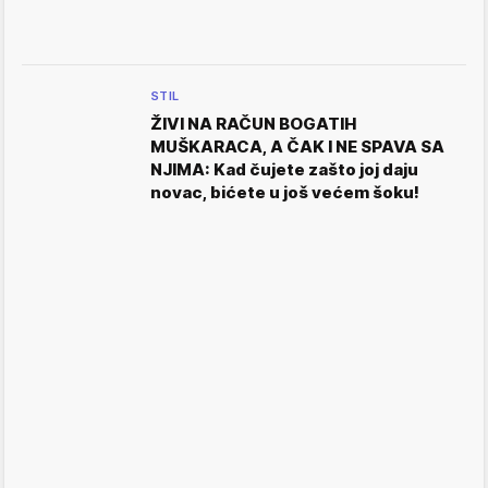
STIL
ŽIVI NA RAČUN BOGATIH
MUŠKARACA, A ČAK I NE SPAVA SA
NJIMA: Kad čujete zašto joj daju
novac, bićete u još većem šoku!