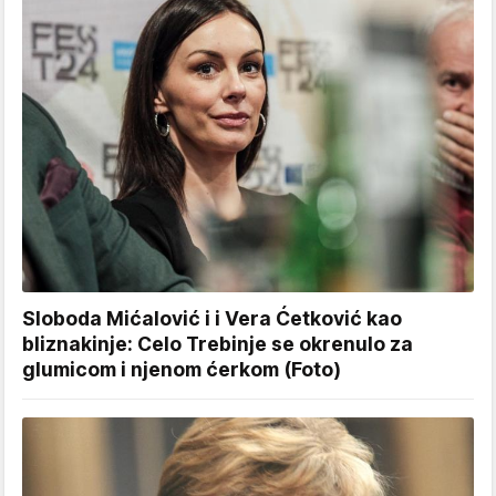
Sloboda Mićalović i i Vera Ćetković kao
bliznakinje: Celo Trebinje se okrenulo za
glumicom i njenom ćerkom (Foto)