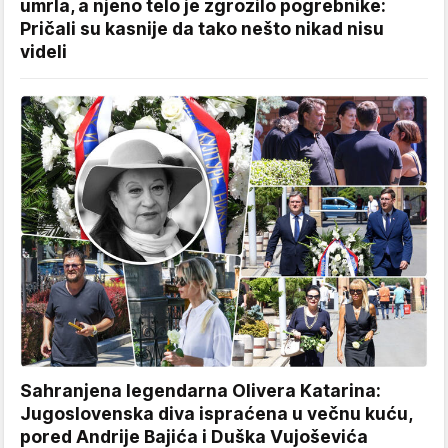
umrla, a njeno telo je zgrozilo pogrebnike:
Pričali su kasnije da tako nešto nikad nisu
videli
Sahranjena legendarna Olivera Katarina:
Jugoslovenska diva ispraćena u večnu kuću,
pored Andrije Bajića i Duška Vujoševića