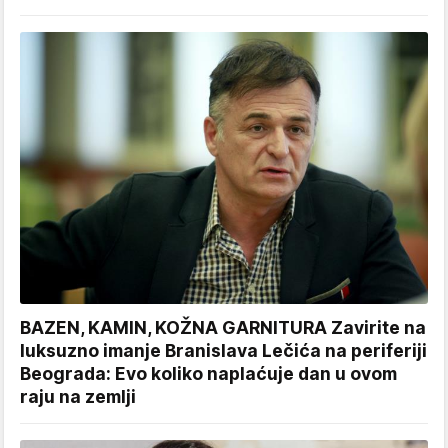
BAZEN, KAMIN, KOŽNA GARNITURA Zavirite na
luksuzno imanje Branislava Lečića na periferiji
Beograda: Evo koliko naplaćuje dan u ovom
raju na zemlji