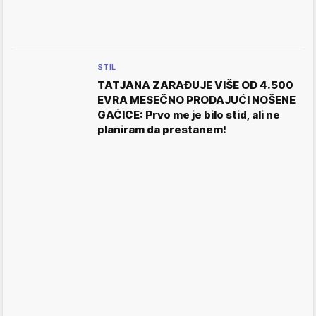
STIL
TATJANA ZARAĐUJE VIŠE OD 4.500
EVRA MESEČNO PRODAJUĆI NOŠENE
GAĆICE: Prvo me je bilo stid, ali ne
planiram da prestanem!