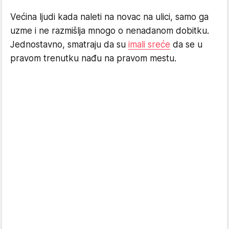
Većina ljudi kada naleti na novac na ulici, samo ga
uzme i ne razmišlja mnogo o nenadanom dobitku.
Jednostavno, smatraju da su
imali sreće
da se u
pravom trenutku nađu na pravom mestu.