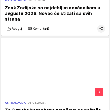
ASTROLOGIJA
04.08.2026.
Znak Zodijaka sa najdebljim novčanikom u
avgustu 2026: Novac će stizati sa svih
strana
Reaguj
Komentariši
ASTROLOGIJA
03.08.2026.