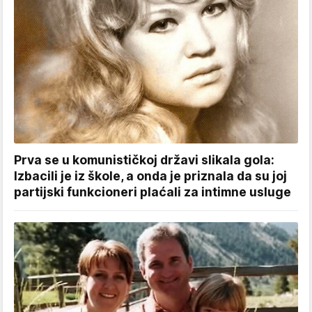
Prva se u komunističkoj državi slikala gola:
Izbacili je iz škole, a onda je priznala da su joj
partijski funkcioneri plaćali za intimne usluge