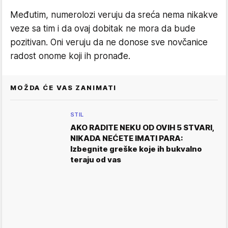
Međutim, numerolozi veruju da sreća nema nikakve
veze sa tim i da ovaj dobitak ne mora da bude
pozitivan. Oni veruju da ne donose sve novčanice
radost onome koji ih pronađe.
MOŽDA ĆE VAS ZANIMATI
STIL
AKO RADITE NEKU OD OVIH 5 STVARI,
NIKADA NEĆETE IMATI PARA:
Izbegnite greške koje ih bukvalno
teraju od vas