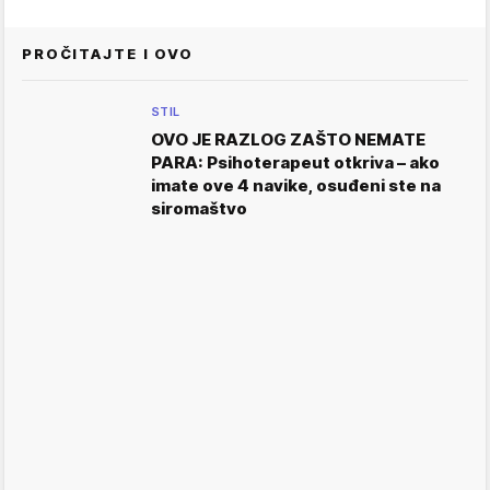
PROČITAJTE I OVO
STIL
OVO JE RAZLOG ZAŠTO NEMATE
PARA: Psihoterapeut otkriva – ako
imate ove 4 navike, osuđeni ste na
siromaštvo