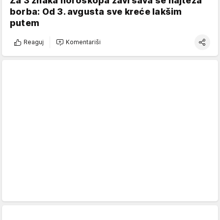
Za 3 znaka horoskopa završava se najteža
borba: Od 3. avgusta sve kreće lakšim
putem
Reaguj
Komentariši