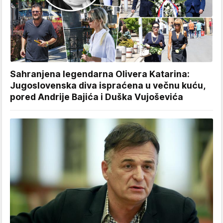
Sahranjena legendarna Olivera Katarina:
Jugoslovenska diva ispraćena u večnu kuću,
pored Andrije Bajića i Duška Vujoševića