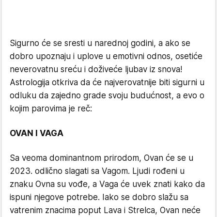
Sigurno će se sresti u narednoj godini, a ako se
dobro upoznaju i uplove u emotivni odnos, osetiće
neverovatnu sreću i doživeće ljubav iz snova!
Astrologija otkriva da će najverovatnije biti sigurni u
odluku da zajedno grade svoju budućnost, a evo o
kojim parovima je reč:
OVAN I VAGA
Sa veoma dominantnom prirodom, Ovan će se u
2023. odlično slagati sa Vagom. Ljudi rođeni u
znaku Ovna su vođe, a Vaga će uvek znati kako da
ispuni njegove potrebe. Iako se dobro slažu sa
vatrenim znacima poput Lava i Strelca, Ovan neće