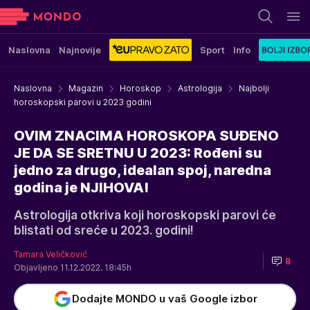
Naslovna
Najnovije
Sport
Info
Naslovna
Magazin
Horoskop
Astrologija
Najbolji
horoskopski parovi u 2023 godini
OVIM ZNACIMA HOROSKOPA SUĐENO
JE DA SE SRETNU U 2023: Rođeni su
jedno za drugo, idealan spoj, naredna
godina je NJIHOVA!
Astrologija otkriva koji horoskopski parovi će
blistati od sreće u 2023. godini!
Tamara Veličković
8
Objavljeno 11.12.2022. 18:45h
Dodajte MONDO u vaš Google izbor