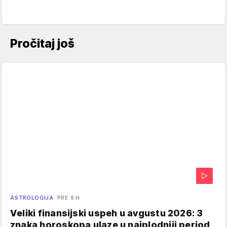
Pročitaj još
ASTROLOGIJA
PRE 8 H
Veliki finansijski uspeh u avgustu 2026: 3
znaka horoskopa ulaze u najplodniji period