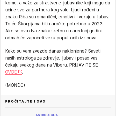
kome, a važe za strastvene ljubavnike koji mogu da
učine sve za partnera kog vole. Ljudi rođeni u
znaku Riba su romanitčni, emotivni i veruju u ljubav.
To će Škorpijama biti naročito potrebno u 2023.
Ako se ova dva znaka sretnu u narednoj godini,
odmah će započeti vezu poput onih iz snova.
Kako su vam zvezde danas naklonjene? Saveti
naših astrologa za zdravlje, ljubav i posao vas
čekaju svakog dana na Viberu. PRIJAVITE SE
OVDE
.
(MONDO)
PROČITAJTE I OVO
ASTROLOGIJA