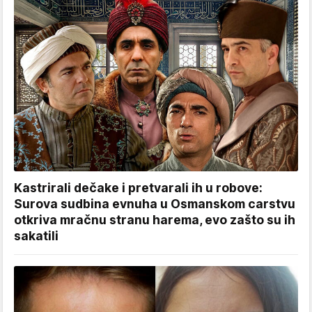
Kastrirali dečake i pretvarali ih u robove:
Surova sudbina evnuha u Osmanskom carstvu
otkriva mračnu stranu harema, evo zašto su ih
sakatili