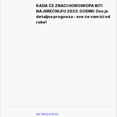
KADA ĆE ZNACI HOROSKOPA BITI
NAJSREĆNIJI U 2023. GODINI: Ovo je
detaljna prognoza - sve će vam ići od
ruke!
ASTROLOGIJA