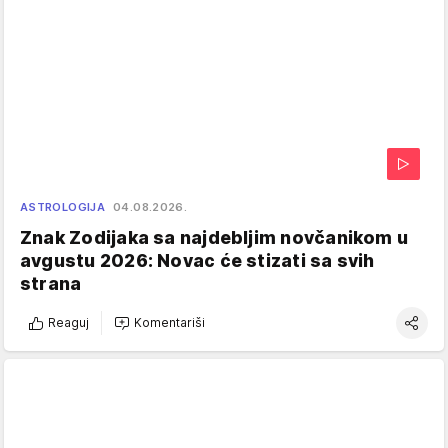
ASTROLOGIJA
04.08.2026.
Znak Zodijaka sa najdebljim novčanikom u
avgustu 2026: Novac će stizati sa svih
strana
Reaguj
Komentariši