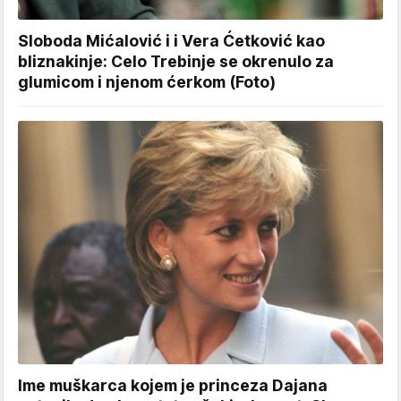
Sloboda Mićalović i i Vera Ćetković kao
bliznakinje: Celo Trebinje se okrenulo za
glumicom i njenom ćerkom (Foto)
Ime muškarca kojem je princeza Dajana