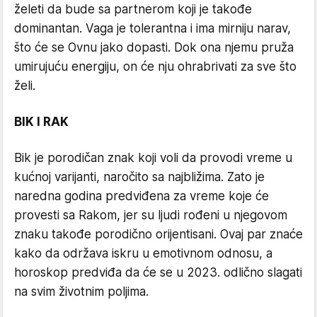
želeti da bude sa partnerom koji je takođe
dominantan. Vaga je tolerantna i ima mirniju narav,
što će se Ovnu jako dopasti. Dok ona njemu pruža
umirujuću energiju, on će nju ohrabrivati za sve što
želi.
BIK I RAK
Bik je porodičan znak koji voli da provodi vreme u
kućnoj varijanti, naročito sa najbližima. Zato je
naredna godina predviđena za vreme koje će
provesti sa Rakom, jer su ljudi rođeni u njegovom
znaku takođe porodično orijentisani. Ovaj par znaće
kako da održava iskru u emotivnom odnosu, a
horoskop predviđa da će se u 2023. odlično slagati
na svim životnim poljima.