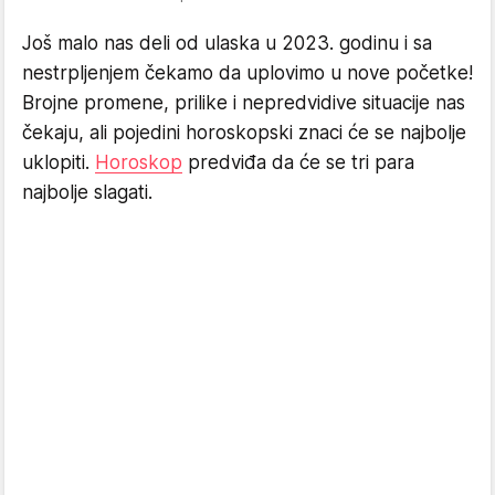
Još malo nas deli od ulaska u 2023. godinu i sa
nestrpljenjem čekamo da uplovimo u nove početke!
Brojne promene, prilike i nepredvidive situacije nas
čekaju, ali pojedini horoskopski znaci će se najbolje
uklopiti.
Horoskop
predviđa da će se tri para
najbolje slagati.