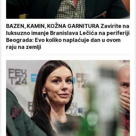
BAZEN, KAMIN, KOŽNA GARNITURA Zavirite na
luksuzno imanje Branislava Lečića na periferiji
Beograda: Evo koliko naplaćuje dan u ovom
raju na zemlji