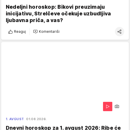
Nedeljni horoskop: Bikovi preuzimaju
inicijativu, Strelčeve očekuje uzbudljiva
ljubavna priča, a vas?
Reaguj
Komentariši
1. AVGUST
01.08.2026.
Dnevni horoskop za 1. avgust 2026: Ribe će