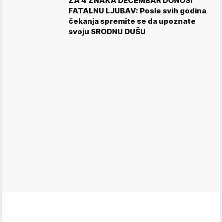
ZA 4 ZNAKA DECEMBAR DONOSI
FATALNU LJUBAV: Posle svih godina
čekanja spremite se da upoznate
svoju SRODNU DUŠU