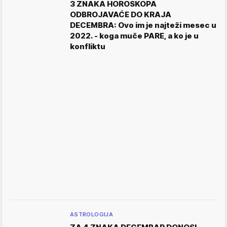
3 ZNAKA HOROSKOPA
ODBROJAVAĆE DO KRAJA
DECEMBRA: Ovo im je najteži mesec u
2022. - koga muče PARE, a ko je u
konfliktu
ASTROLOGIJA