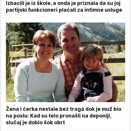
Izbacili je iz škole, a onda je priznala da su joj
partijski funkcioneri plaćali za intimne usluge
Žena i ćerka nestale bez traga dok je muž bio
na poslu: Kad su telo pronašli na deponiji,
slučaj je dobio šok obrt