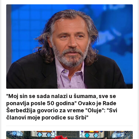
"Moj sin se sada nalazi u šumama, sve se
ponavlja posle 50 godina" Ovako je Rade
Šerbedžija govorio za vreme "Oluje": "Svi
članovi moje porodice su Srbi"