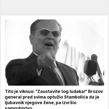
Tito je viknuo: "Zaustavite tog ludaka!" Brozov
general pred svima optužio Stambolića da je
ljubavnik njegove žene, pa izvršio
samoubistvo