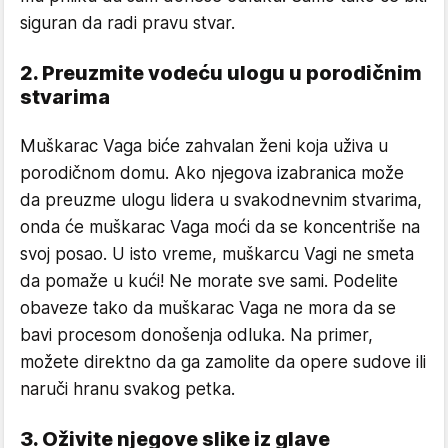
siguran da radi pravu stvar.
2. Preuzmite vodeću ulogu u porodičnim
stvarima
Muškarac Vaga biće zahvalan ženi koja uživa u
porodičnom domu. Ako njegova izabranica može
da preuzme ulogu lidera u svakodnevnim stvarima,
onda će muškarac Vaga moći da se koncentriše na
svoj posao. U isto vreme, muškarcu Vagi ne smeta
da pomaže u kući! Ne morate sve sami. Podelite
obaveze tako da muškarac Vaga ne mora da se
bavi procesom donošenja odluka. Na primer,
možete direktno da ga zamolite da opere sudove ili
naruči hranu svakog petka.
3. Oživite njegove slike iz glave