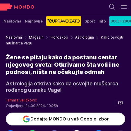
Naslovna
Najnovije
Sport
Info
Naslovna
Magazin
Horoskop
Astrologija
Kako osvojiti
muškarca Vagu
Žene se pitaju kako da postanu centar
njegovog sveta: Otkrivamo šta voli i ne
podnosi, ništa ne očekujte odmah
Astrologija otkriva kako da osvojite muškarca
rođenog u znaku Vage!
Tamara Veličković
Objavljeno 24.09.2024. 10:25h
Dodajte MONDO u vaš Google izbor