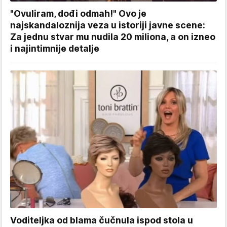
"Ovuliram, dođi odmah!" Ovo je
najskandaloznija veza u istoriji javne scene:
Za jednu stvar mu nudila 20 miliona, a on izneo
i najintimnije detalje
Voditeljka od blama čučnula ispod stola u