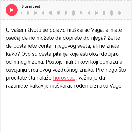
Slušaj vest
U vašem životu se pojavio muškarac Vaga, a imate
osećaj da ne možete da doprete do njega? Želite
da postanete centar njegovog sveta, ali ne znate
kako? Ovo su česta pitanja koja astrolozi dobijaju
od mnogih žena. Postoje mali trikovi koji pomažu u
osvajanju srca ovog vazdušnog znaka. Pre nego što
pročitate šta nalaže
horoskop
, važno je da
razumete kakav je muškarac rođen u znaku Vage.