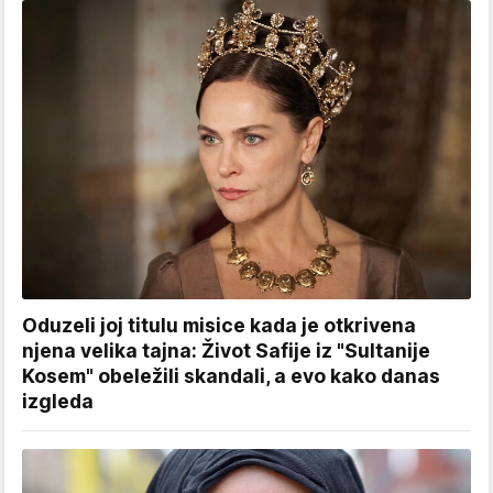
Oduzeli joj titulu misice kada je otkrivena
njena velika tajna: Život Safije iz "Sultanije
Kosem" obeležili skandali, a evo kako danas
izgleda