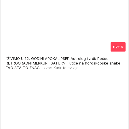
02:16
"ŽIVIMO U 12. GODINI APOKALIPSE!" Astrolog tvrdi: Počeo
RETROGRADNI MERKUR I SATURN - utiče na horoskopske znake,
EVO ŠTA TO ZNAČI
Izvor: Kurir televizija