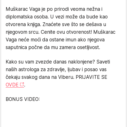
Muškarac Vaga je po prirodi veoma nežna i
diplomatska osoba. U vezi može da bude kao
otvorena knjiga. Znaćete sve što se dešava u
njegovom srcu. Cenite ovu otvorenost! Muškarac
Vaga neće moći da ostane imun ako njegova
saputnica počne da mu zamera osetljivost.
Kako su vam zvezde danas naklonjene? Saveti
naših astrologa za zdravlje, ljubav i posao vas
čekaju svakog dana na Viberu. PRIJAVITE SE
OVDE
.
BONUS VIDEO: