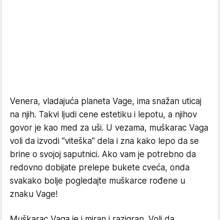
Venera, vladajuća planeta Vage, ima snažan uticaj
na njih. Takvi ljudi cene estetiku i lepotu, a njihov
govor je kao med za uši. U vezama, muškarac Vaga
voli da izvodi "viteška" dela i zna kako lepo da se
brine o svojoj saputnici. Ako vam je potrebno da
redovno dobijate prelepe bukete cveća, onda
svakako bolje pogledajte muškarce rođene u
znaku Vage!
Muškarac Vaga je i miran i razigran. Voli da