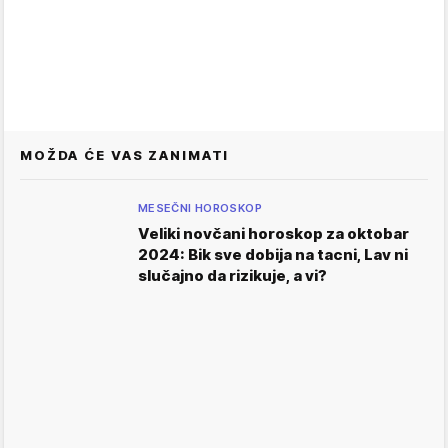
MOŽDA ĆE VAS ZANIMATI
MESEČNI HOROSKOP
Veliki novčani horoskop za oktobar
2024: Bik sve dobija na tacni, Lav ni
slučajno da rizikuje, a vi?