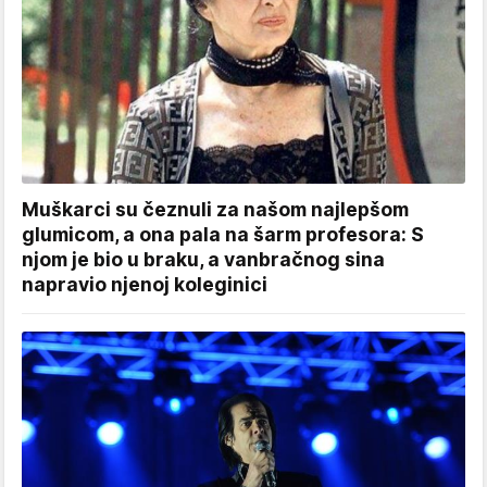
Muškarci su čeznuli za našom najlepšom
glumicom, a ona pala na šarm profesora: S
njom je bio u braku, a vanbračnog sina
napravio njenoj koleginici