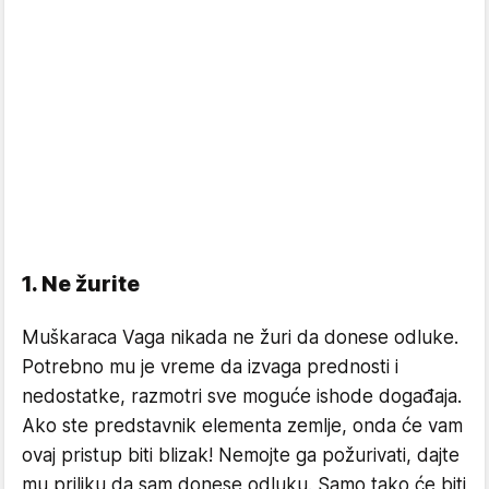
1. Ne žurite
Muškaraca Vaga nikada ne žuri da donese odluke.
Potrebno mu je vreme da izvaga prednosti i
nedostatke, razmotri sve moguće ishode događaja.
Ako ste predstavnik elementa zemlje, onda će vam
ovaj pristup biti blizak! Nemojte ga požurivati, dajte
mu priliku da sam donese odluku. Samo tako će biti