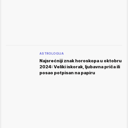
ASTROLOGIJA
Najsrećniji znak horoskopa u oktobru
2024: Veliki iskorak, ljubavna priča ili
posao potpisan na papiru