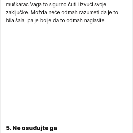
muškarac Vaga to sigurno čuti i izvući svoje
zaključke. Možda neće odmah razumeti da je to
bila šala, pa je bolje da to odmah naglasite.
5. Ne osuđujte ga