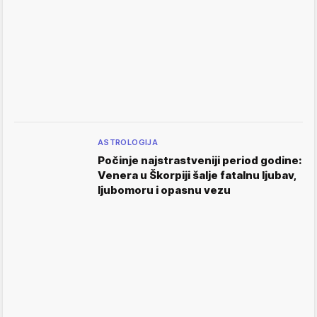
ASTROLOGIJA
Počinje najstrastveniji period godine:
Venera u Škorpiji šalje fatalnu ljubav,
ljubomoru i opasnu vezu