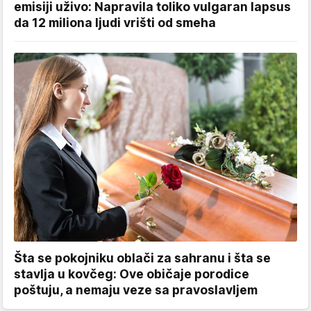
emisiji uživo: Napravila toliko vulgaran lapsus
da 12 miliona ljudi vrišti od smeha
Šta se pokojniku oblači za sahranu i šta se
stavlja u kovčeg: Ove običaje porodice
poštuju, a nemaju veze sa pravoslavljem