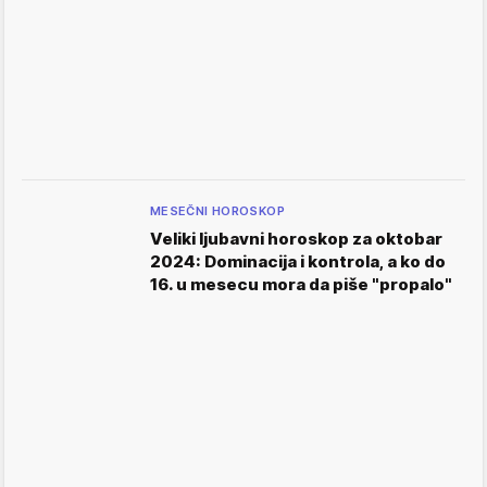
MESEČNI HOROSKOP
Veliki ljubavni horoskop za oktobar
2024: Dominacija i kontrola, a ko do
16. u mesecu mora da piše "propalo"