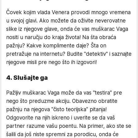
Čovek kojim vlada Venera provodi mnogo vremena
u svojoj glavi. Ako možete da oživite neverovatne
slike iz njegove glave, onda će vas muškarac Vaga
nositi u naručju do kraja života! Na šta obraća
pažnju? Kakve komplimente daje? Šta on
pretražuje na internetu? Budite "detektiv" i saznajte
njegove misli pre nego što ih izgovori!
4. Slušajte ga
Pažljiv muškarac Vaga može da vas "testira" pre
nego što preduzme akciju. Obavezno obratite
pažnju na njegova "čisto teorijska" pitanja!
Odgovorite na njih iskreno i uverite se da vaš
partner razume vašu poentu. Na primer, ako ste se
šalili da još niste spremni za porodicu, onda će