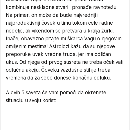
kombinuje neskladne stvari i pronađe ravnotežu.
Na primer, on može da bude najvredniji i
najproduktivniji čovek u timu tokom cele radne
nedelje, ali vikendom se pretvara u kralja žurki.
Inače, obavezno pitajte muškarca Vagu o njegovim
omiljenim mestima! Astrolozi kažu da su njegove
preporuke uvek vredne truda, jer ima odličan
ukus. Od njega od prvog susreta ne treba očekivati
odlučnu akciju. Čoveku vazdušne stihije treba
vremena da za sebe donese konačnu odluku.
A ovih 5 saveta će vam pomoći da okrenete
situaciju u svoju korist: