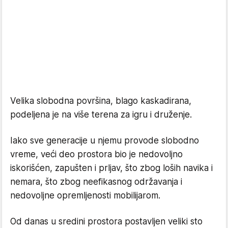
Velika slobodna površina, blago kaskadirana,
podeljena je na više terena za igru i druženje.
Iako sve generacije u njemu provode slobodno
vreme, veći deo prostora bio je nedovoljno
iskorišćen, zapušten i prljav, što zbog loših navika i
nemara, što zbog neefikasnog održavanja i
nedovoljne opremljenosti mobilijarom.
Od danas u sredini prostora postavljen veliki sto