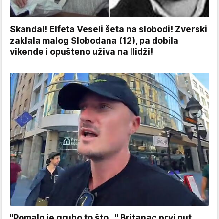
Skandal! Elfeta Veseli šeta na slobodi! Zverski
zaklala malog Slobodana (12), pa dobila
vikende i opušteno uživa na Ilidži!
"Pomalo je grubo to što..." Britanac prvi put