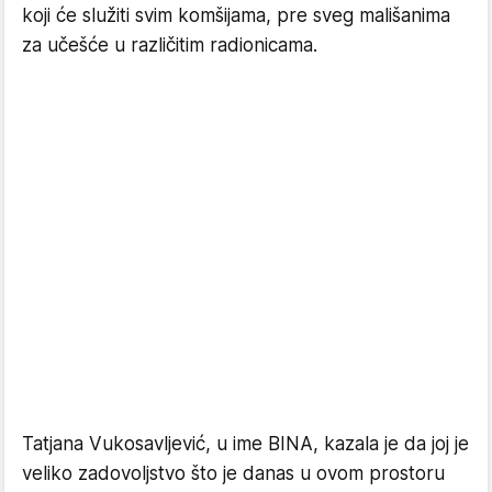
koji će služiti svim komšijama, pre sveg mališanima
za učešće u različitim radionicama.
Tatjana Vukosavljević
, u ime
BINA
,
kazala je da joj je
veliko zadovoljstvo što je danas u ovom prostoru