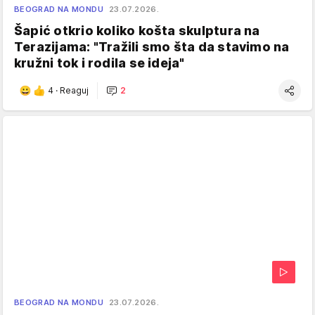
BEOGRAD NA MONDU
23.07.2026.
Šapić otkrio koliko košta skulptura na
Terazijama: "Tražili smo šta da stavimo na
kružni tok i rodila se ideja"
4
·
Reaguj
2
BEOGRAD NA MONDU
23.07.2026.