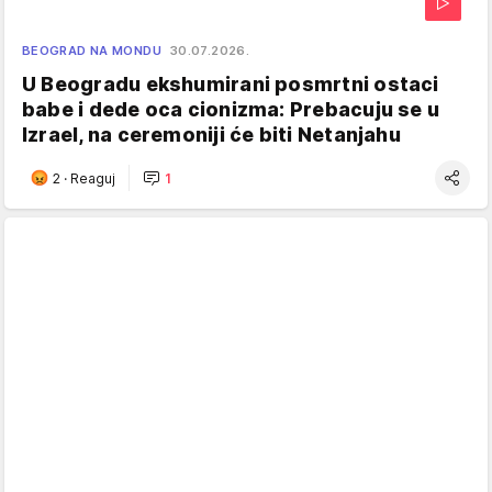
BEOGRAD NA MONDU
30.07.2026.
U Beogradu ekshumirani posmrtni ostaci
babe i dede oca cionizma: Prebacuju se u
Izrael, na ceremoniji će biti Netanjahu
2
·
Reaguj
1