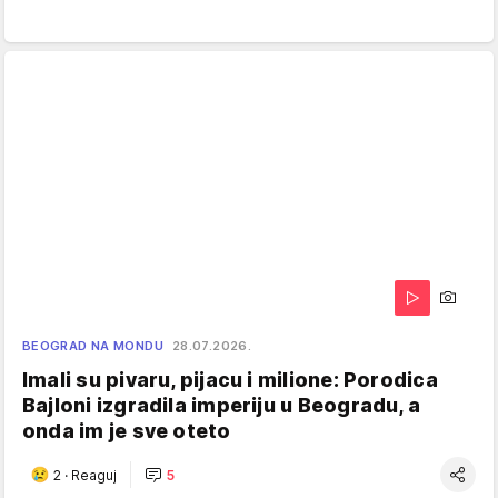
BEOGRAD NA MONDU
28.07.2026.
Imali su pivaru, pijacu i milione: Porodica
Bajloni izgradila imperiju u Beogradu, a
onda im je sve oteto
2
·
Reaguj
5