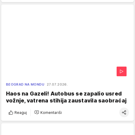
BEOGRAD NA MONDU
27.07.2026.
Haos na Gazeli! Autobus se zapalio usred
vožnje, vatrena stihija zaustavila saobraćaj
Reaguj
Komentariši