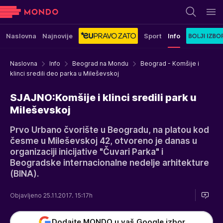
Naslovna
Najnovije
Sport
Info
Naslovna
Info
Beograd na Mondu
Beograd - Komšije i
klinci sredili deo parka u Mileševskoj
SJAJNO:Komšije i klinci sredili park u
Mileševskoj
Prvo Urbano čvorište u Beogradu, na platou kod
česme u Mileševskoj 42, otvoreno je danas u
organizaciji inicijative "Čuvari Parka" i
Beogradske internacionalne nedelje arhitekture
(BINA).
Objavljeno 25.11.2017. 15:17h
Dodajte MONDO u vaš Google izbor