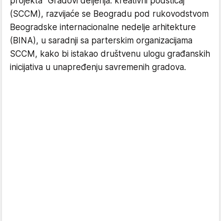
projekta "Gradovi deljenja: kreativni podsticaj"
(SCCM), razvijaće se Beogradu pod rukovodstvom
Beogradske internacionalne nedelje arhitekture
(BINA), u saradnji sa parterskim organizacijama
SCCM, kako bi istakao društvenu ulogu građanskih
inicijativa u unapređenju savremenih gradova.