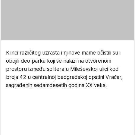
Klinci različitog uzrasta i njihove mame očistili su i
obojili deo parka koji se nalazi na otvorenom
prostoru između solitera u Mileševskoj ulici kod
broja 42 u centralnoj beogradskoj opštini Vračar,
sagrađenih sedamdesetih godina XX veka.