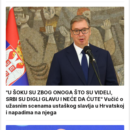
"U ŠOKU SU ZBOG ONOGA ŠTO SU VIDELI,
SRBI SU DIGLI GLAVU I NEĆE DA ĆUTE" Vučić o
užasnim scenama ustaškog slavlja u Hrvatskoj
i napadima na njega