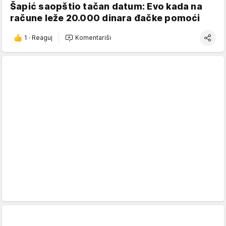
Šapić saopštio tačan datum: Evo kada na
račune leže 20.000 dinara đačke pomoći
1
·
Reaguj
Komentariši