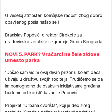
U veseloj atmosferi komšijske radosti zbog dobro
obavljenog posla našao se i
Branislav Popović, direktor Direkcije za
građevinsko zemljište i izgradnju Grada Beograda.
NOVI 5. PARK? Vračarci ne žele zidove
umesto parka
"Došao sam vidim ovaj divan prizor u kojem deca
uživaju u društvu svojih roditelja. Trudićemo se da
im pomognemo da ovakvim inicijativama građana
budemo od koristi" kazao je Popović.
Projekat "Urbana čvorišta", koji je deo š
i
reg