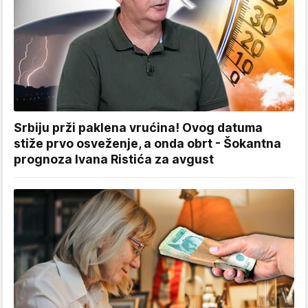
Srbiju prži paklena vrućina! Ovog datuma
stiže prvo osveženje, a onda obrt - Šokantna
prognoza Ivana Ristića za avgust