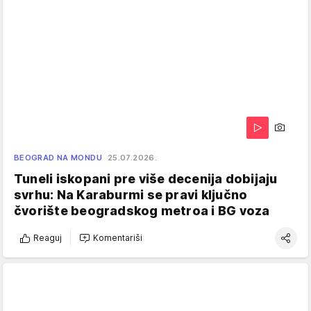
BEOGRAD NA MONDU
25.07.2026.
Tuneli iskopani pre više decenija dobijaju
svrhu: Na Karaburmi se pravi ključno
čvorište beogradskog metroa i BG voza
Reaguj
Komentariši