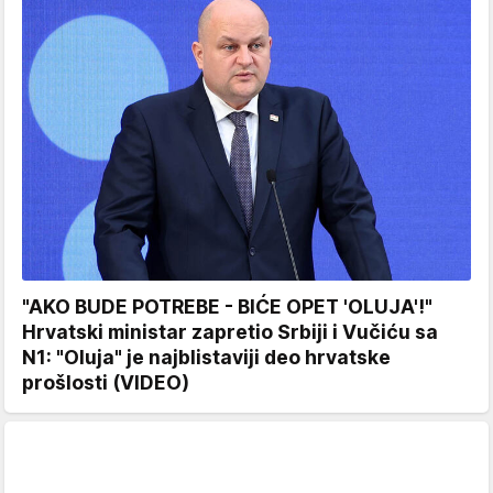
"AKO BUDE POTREBE - BIĆE OPET 'OLUJA'!"
Hrvatski ministar zapretio Srbiji i Vučiću sa
N1: "Oluja" je najblistaviji deo hrvatske
prošlosti (VIDEO)