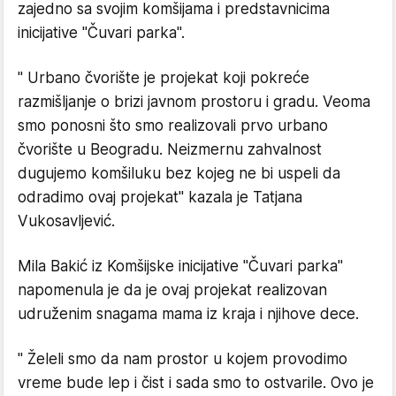
zajedno sa svojim komšijama i predstavnicima
inicijative
"
Čuvari parka
"
.
" Urbano čvorište je projekat koji pokreće
razmišljanje o brizi javnom prostoru i gradu. Veoma
smo ponosni što smo realizovali prvo urbano
čvorište u Beogradu. Neizmernu zahvalnost
dugujemo komšiluku bez kojeg ne bi uspeli da
odradimo ovaj projekat" kazala je Tatjana
Vukosavljević.
Mila Bakić iz Komšijske inicijative "Čuvari parka"
napomenula je da je ovaj projekat realizovan
udru
že
nim snagama mama iz kraja i njihove dece.
" Želeli smo da nam prostor u kojem provodimo
vreme bude lep i čist i sada smo to ostvarile. Ovo je