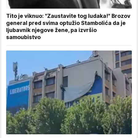
Tito je viknuo: "Zaustavite tog ludaka!" Brozov
general pred svima optužio Stambolića da je
ljubavnik njegove žene, pa izvršio
samoubistvo