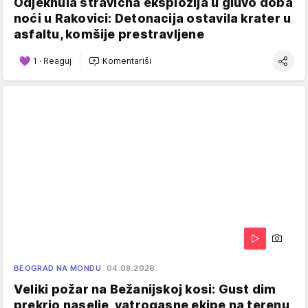
Odjeknula stravična eksplozija u gluvo doba
noći u Rakovici: Detonacija ostavila krater u
asfaltu, komšije prestravljene
1
·
Reaguj
Komentariši
BEOGRAD NA MONDU
04.08.2026.
Veliki požar na Bežanijskoj kosi: Gust dim
prekrio naselje, vatrogasne ekipe na terenu