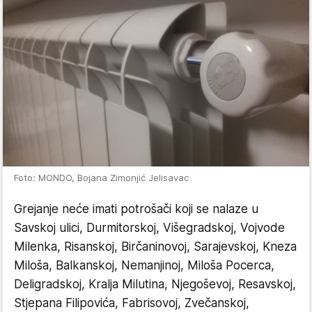
Foto: MONDO, Bojana Zimonjić Jelisavac
Grejanje neće imati potrošači koji se nalaze u
Savskoj ulici, Durmitorskoj, Višegradskoj, Vojvode
Milenka, Risanskoj, Birčaninovoj, Sarajevskoj, Kneza
Miloša, Balkanskoj, Nemanjinoj, Miloša Pocerca,
Deligradskoj, Kralja Milutina, Njegoševoj, Resavskoj,
Stjepana Filipovića, Fabrisovoj, Zvečanskoj,