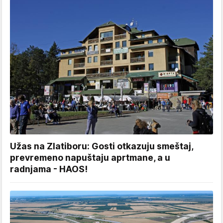
Užas na Zlatiboru: Gosti otkazuju smeštaj,
prevremeno napuštaju aprtmane, a u
radnjama - HAOS!