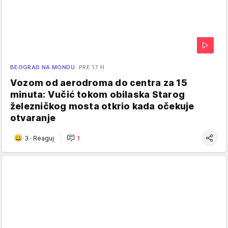
BEOGRAD NA MONDU
PRE 17 H
Vozom od aerodroma do centra za 15
minuta: Vučić tokom obilaska Starog
železničkog mosta otkrio kada očekuje
otvaranje
3
·
Reaguj
1