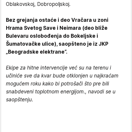
Oblakovskoj, Dobropoljskoj.
Bez grejanja ostaće i deo Vračara u zoni
Hrama Svetog Save i Neimara (deo bliže
Bulevaru oslobođenja do Bokeljske i
Šumatovačke ulice), saopšteno je iz JKP
„Beogradske elektrane“.
Ekipe za hitne intervencije već su na terenu i
učiniće sve da kvar bude otklonjen u najkraćam
mogućem roku kako bi potrošači što pre bili
snabdeveni toplotnom energijom., navodi se u
saopštenju.