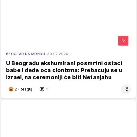
BEOGRAD NA MONDU
30.07.2026.
U Beogradu ekshumirani posmrtni ostaci
babe i dede oca cionizma: Prebacuju se u
Izrael, na ceremoniji će biti Netanjahu
2
·
Reaguj
1