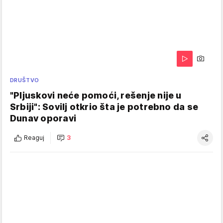
DRUŠTVO
"Pljuskovi neće pomoći, rešenje nije u
Srbiji": Sovilj otkrio šta je potrebno da se
Dunav oporavi
Reaguj
3