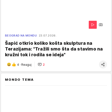
BEOGRAD NA MONDU
23.07.2026.
Šapić otkrio koliko košta skulptura na
Terazijama: "Tražili smo šta da stavimo na
kružni tok i rodila se ideja"
4
·
Reaguj
2
MONDO TEMA