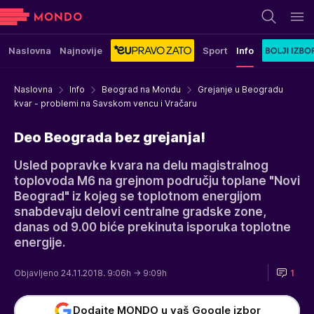
Naslovna
Najnovije
Sport
Info
Naslovna
Info
Beograd na Mondu
Grejanje u Beogradu
kvar - problemi na Savskom vencu i Vračaru
Deo Beograda bez grejanja!
Usled popravke kvara na delu magistralnog
toplovoda M6 na grejnom području toplane "Novi
Beograd" iz kojeg se toplotnom energijom
snabdevaju delovi centralne gradske zone,
danas od 9.00 biće prekinuta isporuka toplotne
energije.
Objavljeno 24.11.2018. 9:06h
→ 9:09h
1
Dodajte MONDO u vaš Google izbor