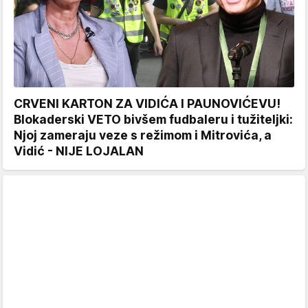
CRVENI KARTON ZA VIDIĆA I PAUNOVIĆEVU!
Blokaderski VETO bivšem fudbaleru i tužiteljki:
Njoj zameraju veze s režimom i Mitrovića, a
Vidić - NIJE LOJALAN