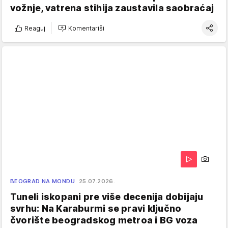
vožnje, vatrena stihija zaustavila saobraćaj
Reaguj
Komentariši
BEOGRAD NA MONDU
25.07.2026.
Tuneli iskopani pre više decenija dobijaju
svrhu: Na Karaburmi se pravi ključno
čvorište beogradskog metroa i BG voza