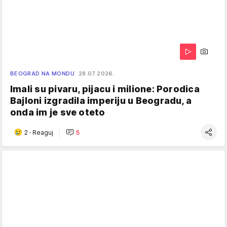
BEOGRAD NA MONDU
28.07.2026.
Imali su pivaru, pijacu i milione: Porodica
Bajloni izgradila imperiju u Beogradu, a
onda im je sve oteto
2
·
Reaguj
5