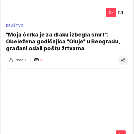
DRUŠTVO
"Moja ćerka je za dlaku izbegla smrt":
Obeležena godišnjica "Oluje" u Beogradu,
građani odali poštu žrtvama
Reaguj
1