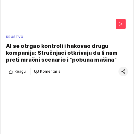
DRUŠTVO
AI se otrgao kontroli i hakovao drugu
kompaniju: Stručnjaci otkrivaju da li nam
preti mračni scenario i "pobuna mašina"
Reaguj
Komentariši