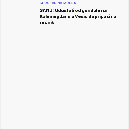
BEOGRAD NA MONDU
SANU: Odustati od gondole na
Kalemegdanu a Vesić da pripazi na
rečnik