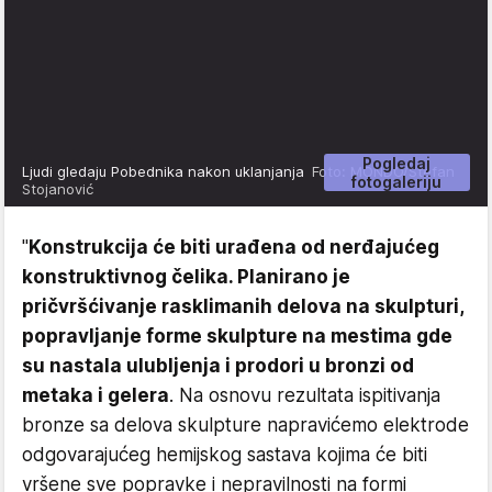
Pogledaj
Ljudi gledaju Pobednika nakon uklanjanja
Foto: MONDO/Stefan
fotogaleriju
Stojanović
"
Konstrukcija će biti urađena od nerđajućeg
konstruktivnog čelika. Planirano je
pričvršćivanje rasklimanih delova na skulpturi,
popravljanje forme skulpture na mestima gde
su nastala ulubljenja i prodori u bronzi od
metaka i gelera
. Na osnovu rezultata ispitivanja
bronze sa delova skulpture napravićemo elektrode
odgovarajućeg hemijskog sastava kojima će biti
vršene sve popravke i nepravilnosti na formi