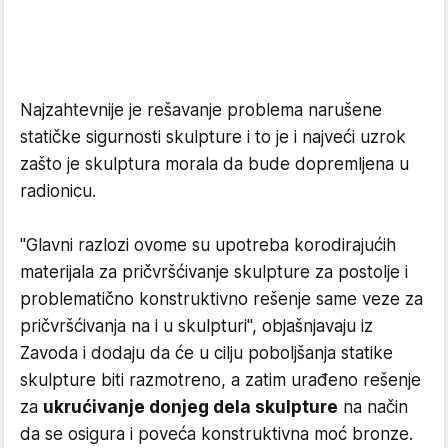
Najzahtevnije je rešavanje problema narušene
statičke sigurnosti skulpture i to je i najveći uzrok
zašto je skulptura morala da bude dopremljena u
radionicu.
"Glavni razlozi ovome su upotreba korodirajućih
materijala za pričvršćivanje skulpture za postolje i
problematično konstruktivno rešenje same veze za
pričvršćivanja na i u skulpturi", objašnjavaju iz
Zavoda i dodaju da će u cilju poboljšanja statike
skulpture biti razmotreno, a zatim urađeno rešenje
za
ukrućivanje donjeg dela skulpture
na način
da se osigura i poveća konstruktivna moć bronze.