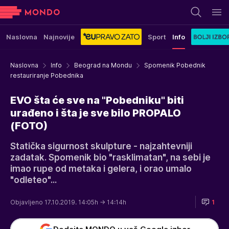
Naslovna
Najnovije
Sport
Info
Naslovna
Info
Beograd na Mondu
Spomenik Pobednik
restauriranje Pobednika
EVO šta će sve na "Pobedniku" biti
urađeno i šta je sve bilo PROPALO
(FOTO)
Statička sigurnost skulpture - najzahtevniji
zadatak. Spomenik bio "rasklimatan", na sebi je
imao rupe od metaka i gelera, i orao umalo
"odleteo"...
Objavljeno 17.10.2019. 14:05h
→ 14:14h
1