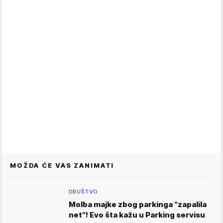
MOŽDA ĆE VAS ZANIMATI
DRUŠTVO
Molba majke zbog parkinga "zapalila
net"! Evo šta kažu u Parking servisu