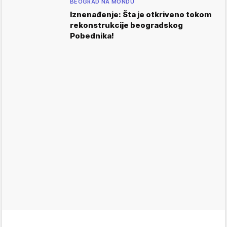
BEOGRAD NA MONDU
Iznenađenje: Šta je otkriveno tokom
rekonstrukcije beogradskog
Pobednika!