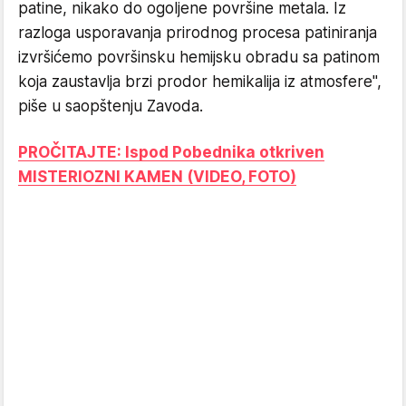
patine, nikako do ogoljene površine metala. Iz
razloga usporavanja prirodnog procesa patiniranja
izvršićemo površinsku hemijsku obradu sa patinom
koja zaustavlja brzi prodor hemikalija iz atmosfere",
piše u saopštenju Zavoda.
PROČITAJTE: Ispod Pobednika otkriven
MISTERIOZNI KAMEN (VIDEO, FOTO)