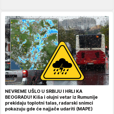
NEVREME UŠLO U SRBIJU I HRLI KA
BEOGRADU! Kiša i olujni vetar iz Rumunije
prekidaju toplotni talas, radarski snimci
pokazuju gde će najjače udariti (MAPE)