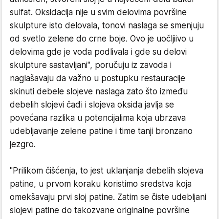
sulfat. Oksidacija nije u svim delovima površine
skulpture isto delovala, tonovi naslaga se smenjuju
od svetlo zelene do crne boje. Ovo je uočljiivo u
delovima gde je voda podlivala i gde su delovi
skulpture sastavljani", poručuju iz zavoda i
naglašavaju da važno u postupku restauracije
skinuti debele slojeve naslaga zato što između
debelih slojevi čađi i slojeva oksida javlja se
povećana razlika u potencijalima koja ubrzava
udebljavanje zelene patine i time tanji bronzano
jezgro.
"Prilikom čišćenja, to jest uklanjanja debelih slojeva
patine, u prvom koraku koristimo sredstva koja
omekšavaju prvi sloj patine. Zatim se čiste udebljani
slojevi patine do takozvane originalne površine