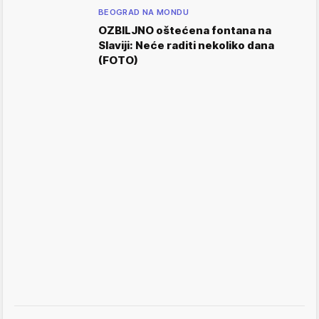
BEOGRAD NA MONDU
OZBILJNO oštećena fontana na
Slaviji: Neće raditi nekoliko dana
(FOTO)