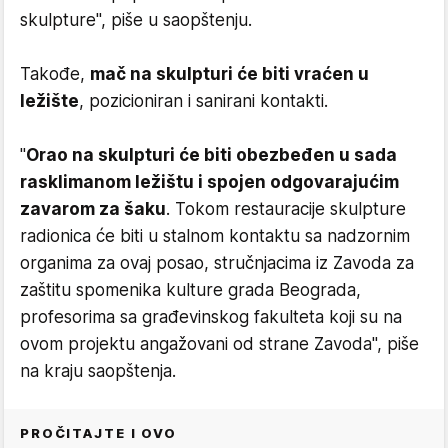
skulpture", piše u saopštenju.
Takođe,
mač na skulpturi će biti vraćen u
ležište
, pozicioniran i sanirani kontakti.
"
Orao na skulpturi će biti obezbeđen u sada
rasklimanom ležištu i spojen odgovarajućim
zavarom za šaku
. Tokom restauracije skulpture
radionica će biti u stalnom kontaktu sa nadzornim
organima za ovaj posao, stručnjacima iz Zavoda za
zaštitu spomenika kulture grada Beograda,
profesorima sa građevinskog fakulteta koji su na
ovom projektu angažovani od strane Zavoda", piše
na kraju saopštenja.
PROČITAJTE I OVO