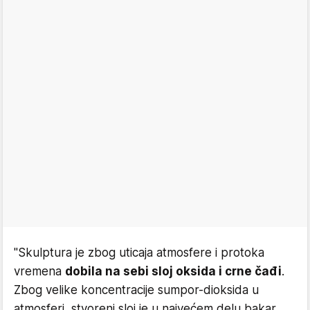
"Skulptura je zbog uticaja atmosfere i protoka
vremena
dobila na sebi sloj oksida i crne čađi
.
Zbog velike koncentracije sumpor-dioksida u
atmosferi, stvoreni sloj je u najvećem delu bakar