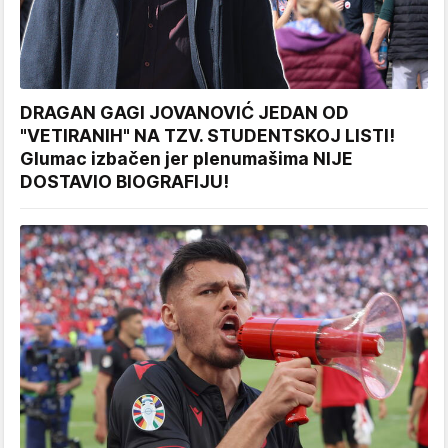
DRAGAN GAGI JOVANOVIĆ JEDAN OD
"VETIRANIH" NA TZV. STUDENTSKOJ LISTI!
Glumac izbačen jer plenumašima NIJE
DOSTAVIO BIOGRAFIJU!