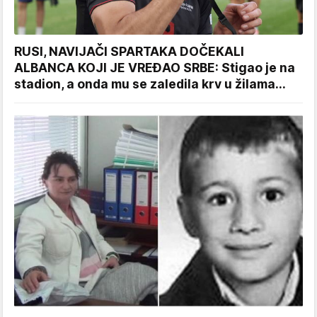
RUSI, NAVIJAČI SPARTAKA DOČEKALI
ALBANCA KOJI JE VREĐAO SRBE: Stigao je na
stadion, a onda mu se zaledila krv u žilama...