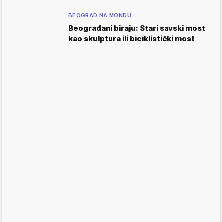
BEOGRAD NA MONDU
Beograđani biraju: Stari savski most
kao skulptura ili biciklistički most