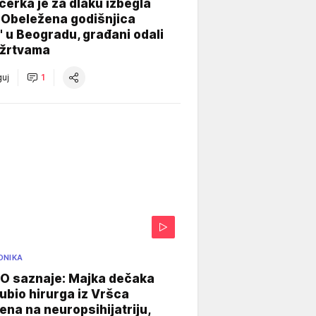
ćerka je za dlaku izbegla
 Obeležena godišnjica
" u Beogradu, građani odali
 žrtvama
uj
1
ONIKA
 saznaje: Majka dečaka
e ubio hirurga iz Vršca
na na neuropsihijatriju,