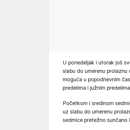
U ponedeljak i utorak još s
slabu do umerenu prolaznu 
moguća u popodnevnim časo
predelima i južnim predelima
Početkom i sredinom sedmic
uz slabu do umerenu prolazn
sedmice pretežno sunčano i 