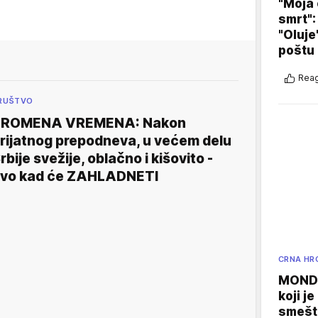
"Moja 
smrt":
"Oluje
poštu
Reag
RUŠTVO
PROMENA VREMENA: Nakon
rijatnog prepodneva, u većem delu
rbije svežije, oblačno i kišovito -
vo kad će ZAHLADNETI
CRNA HR
MONDO
koji j
smešte