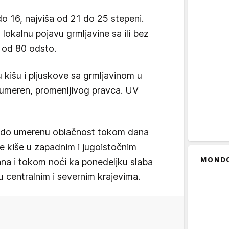
o 16, najviša od 21 do 25 stepeni.
lokalnu pojavu grmljavine sa ili bez
 od 80 odsto.
kišu i pljuskove sa grmljavinom u
umeren, promenljivog pravca. UV
u do umerenu oblačnost tokom dana
 kiše u zapadnim i jugoistočnim
MOND
dana i tokom noći ka ponedeljku slaba
 centralnim i severnim krajevima.