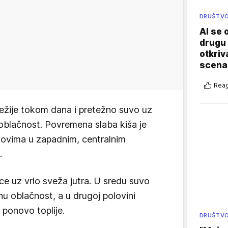
DRUŠTV
AI se 
drugu 
otkriv
scenar
Reag
vežije tokom dana i pretežno suvo uz
oblačnost. Povremena slaba kiša je
vima u zapadnim, centralnim
.
e uz vrlo sveža jutra. U sredu suvo
u oblačnost, a u drugoj polovini
ponovo toplije.
DRUŠTV