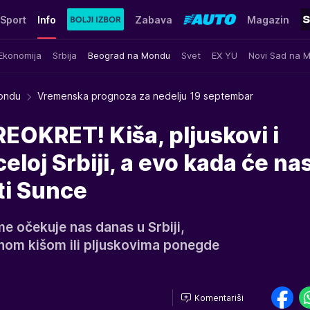
Sport
Info
Zabava
Magazin
Ekonomija
Srbija
Beograd na Mondu
Svet
EX YU
Novi Sad na 
ondu
Vremenska prognoza za nedelju 19 septembar
OKRET! Kiša, pljuskovi i
eloj Srbiji, a evo kada će na
ti Sunce
e očekuje nas danas u Srbiji,
nom kišom ili pljuskovima ponegde
Komentariši