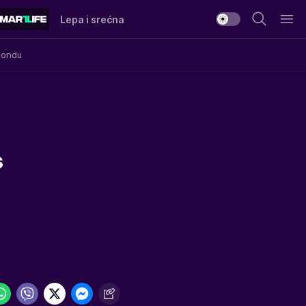
Lepa i srećna
Mondu
s