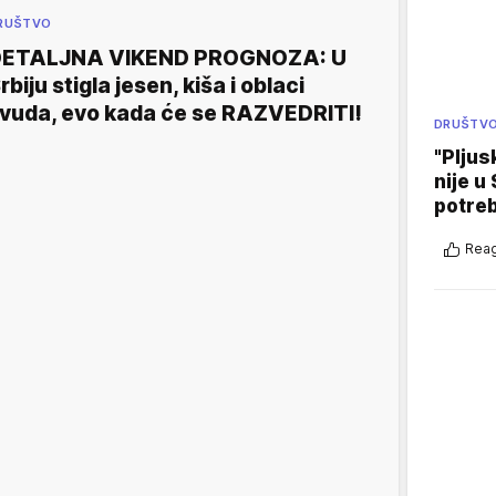
RUŠTVO
DETALJNA VIKEND PROGNOZA: U
rbiju stigla jesen, kiša i oblaci
vuda, evo kada će se RAZVEDRITI!
DRUŠTV
"Pljus
nije u 
potre
Reag