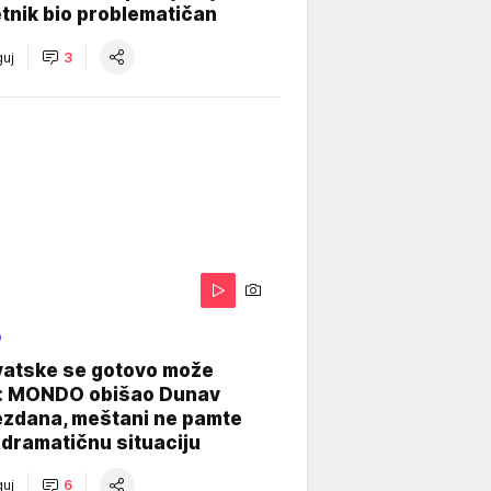
tnik bio problematičan
uj
3
O
vatske se gotovo može
: MONDO obišao Dunav
ezdana, meštani ne pamte
dramatičnu situaciju
uj
6