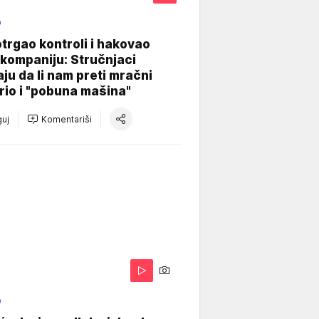
O
otrgao kontroli i hakovao
kompaniju: Stručnjaci
aju da li nam preti mračni
io i "pobuna mašina"
uj
Komentariši
O