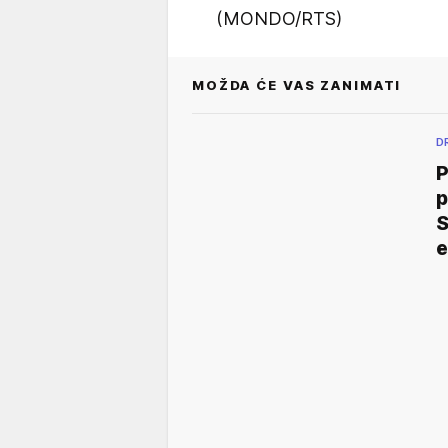
(MONDO/RTS)
MOŽDA ĆE VAS ZANIMATI
D
p
S
e