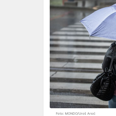
Foto: MONDO/Uroš Arsić