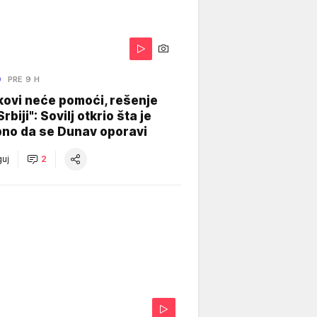
O
PRE 9 H
kovi neće pomoći, rešenje
Srbiji": Sovilj otkrio šta je
bno da se Dunav oporavi
uj
2