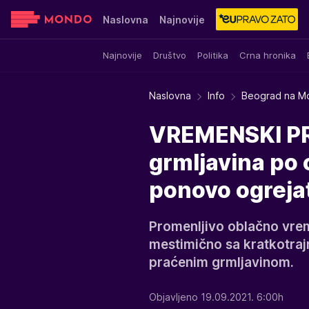
Naslovna
Najnovije
Najnovije
Društvo
Politika
Crna hronika
Sensa
Stvar ukusa
Yumama
Naslovna
Info
Beograd na M
VREMENSKI PRE
grmljavina po c
ponovo ogreja
Promenljivo oblačno vrem
mestimično sa kratkotraj
praćenim grmljavinom.
Objavljeno 19.09.2021. 6:00h