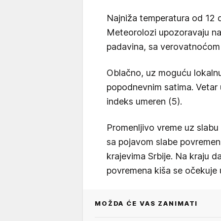
Najniža temperatura od 12 d
Meteorolozi upozoravaju na 
padavina, sa verovatnoćom
Oblačno, uz moguću lokalnu 
popodnevnim satima. Vetar 
indeks umeren (5).
Promenljivo vreme uz slab
sa pojavom slabe povremene
krajevima Srbije. Na kraju 
povremena kiša se očekuje u
MOŽDA ĆE VAS ZANIMATI