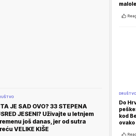
malole
Reag
DRUŠTV
RUŠTVO
Do Hr
TA JE SAD OVO? 33 STEPENA
peške
SRED JESENI? Uživajte u letnjem
kod B
remenu još danas, jer od sutra
ovako 
reću VELIKE KIŠE
Reag