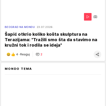
BEOGRAD NA MONDU
23.07.2026.
Šapić otkrio koliko košta skulptura na
Terazijama: "Tražili smo šta da stavimo na
kružni tok i rodila se ideja"
4
·
Reaguj
2
MONDO TEMA