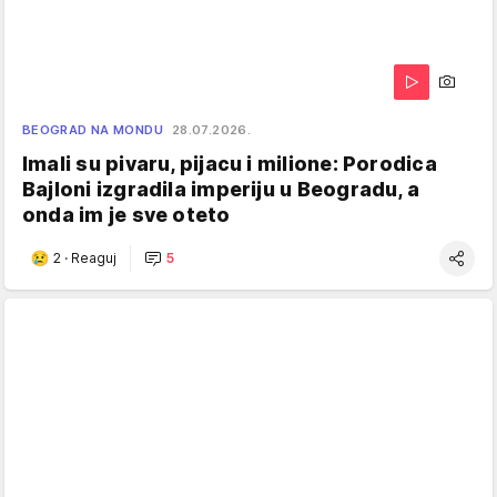
BEOGRAD NA MONDU
28.07.2026.
Imali su pivaru, pijacu i milione: Porodica
Bajloni izgradila imperiju u Beogradu, a
onda im je sve oteto
2
·
Reaguj
5