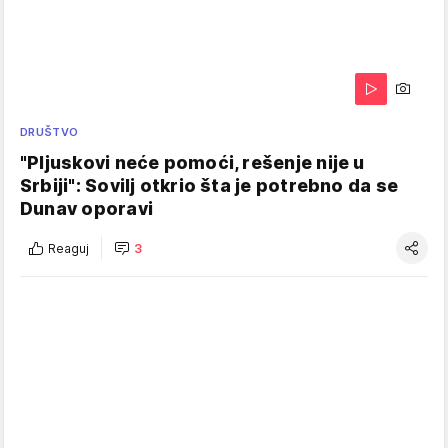
DRUŠTVO
"Pljuskovi neće pomoći, rešenje nije u
Srbiji": Sovilj otkrio šta je potrebno da se
Dunav oporavi
Reaguj
3