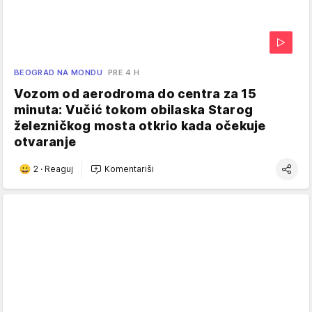
BEOGRAD NA MONDU
PRE 4 H
Vozom od aerodroma do centra za 15
minuta: Vučić tokom obilaska Starog
železničkog mosta otkrio kada očekuje
otvaranje
2
·
Reaguj
Komentariši