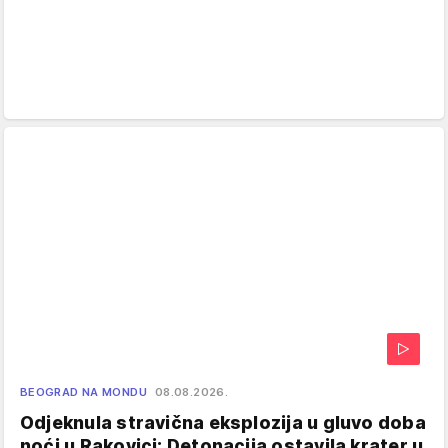
BEOGRAD NA MONDU
08.08.2026.
Odjeknula stravična eksplozija u gluvo doba
noći u Rakovici: Detonacija ostavila krater u