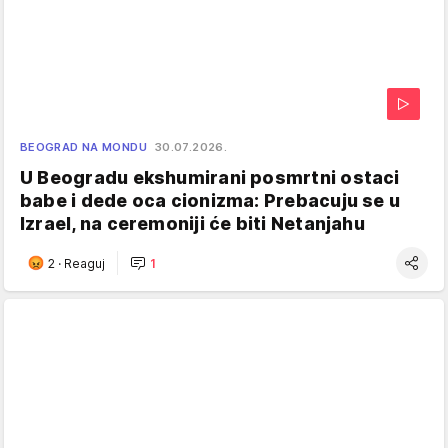
BEOGRAD NA MONDU
30.07.2026.
U Beogradu ekshumirani posmrtni ostaci
babe i dede oca cionizma: Prebacuju se u
Izrael, na ceremoniji će biti Netanjahu
2
·
Reaguj
1