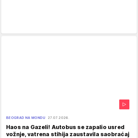
BEOGRAD NA MONDU
27.07.2026.
Haos na Gazeli! Autobus se zapalio usred
vožnje, vatrena stihija zaustavila saobraćaj