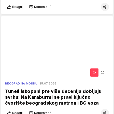
Reaguj
Komentariši
BEOGRAD NA MONDU
25.07.2026.
Tuneli iskopani pre više decenija dobijaju
svrhu: Na Karaburmi se pravi ključno
čvorište beogradskog metroa i BG voza
Reaguj
Komentariši