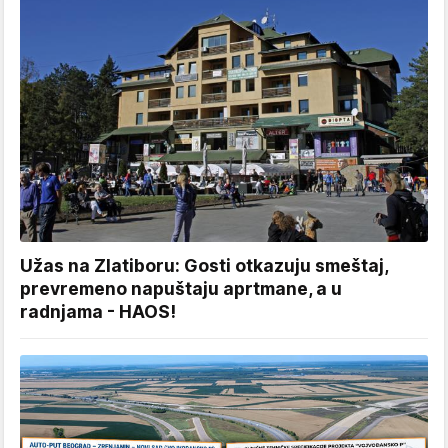
Užas na Zlatiboru: Gosti otkazuju smeštaj,
prevremeno napuštaju aprtmane, a u
radnjama - HAOS!