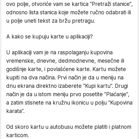
ovo polje, otvoriće vam se kartica "Pretraži stanice",
odnosno lista stanica koje možete ručno odabrati ili
u polje uneti tekst za bržu pretragu.
A kako se kupuju karte u aplikaciji?
U aplikaciji vam je na raspolaganju kupovina
vremenske, dnevne, dedmodnevne, mesečne ili
godišnje karte, i povlašćene karte. Kartu možete
kupiti na dva načina. Prvi način je da u meniju na
dnu ekrana direktno izaberete "Kupi kartu". Drugi
način je da u istom meniju prvo posetite "Plaćanje",
a zatim stisnete na kružnu ikonicu u polju "Kupovina
karata".
Od skoro kartu u autobusu možete platiti i platnom
karticom.