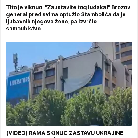
Tito je viknuo: "Zaustavite tog ludaka!" Brozov
general pred svima optužio Stambolića da je
ljubavnik njegove žene, pa izvršio
samoubistvo
(VIDEO) RAMA SKINUO ZASTAVU UKRAJINE