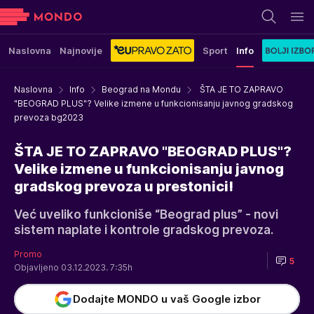
Naslovna
Najnovije
Sport
Info
Naslovna
Info
Beograd na Mondu
ŠTA JE TO ZAPRAVO
"BEOGRAD PLUS"? Velike izmene u funkcionisanju javnog gradskog
prevoza bg2023
ŠTA JE TO ZAPRAVO "BEOGRAD PLUS"?
Velike izmene u funkcionisanju javnog
gradskog prevoza u prestonici!
Već uveliko funkcioniše “Beograd plus” - novi
sistem naplate i kontrole gradskog prevoza.
Promo
5
Objavljeno 03.12.2023. 7:35h
Dodajte MONDO u vaš Google izbor