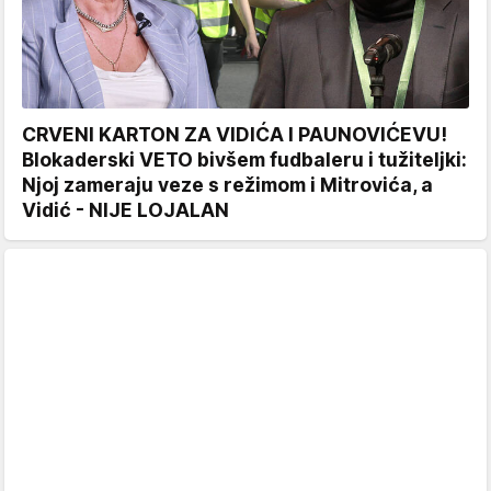
CRVENI KARTON ZA VIDIĆA I PAUNOVIĆEVU!
Blokaderski VETO bivšem fudbaleru i tužiteljki:
Njoj zameraju veze s režimom i Mitrovića, a
Vidić - NIJE LOJALAN