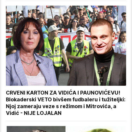
CRVENI KARTON ZA VIDIĆA I PAUNOVIĆEVU!
Blokaderski VETO bivšem fudbaleru i tužiteljki:
Njoj zameraju veze s režimom i Mitrovića, a
Vidić - NIJE LOJALAN