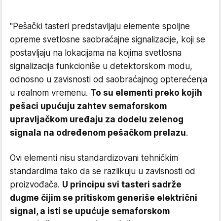
"Pešački tasteri predstavljaju elemente spoljne
opreme svetlosne saobraćajne signalizacije, koji se
postavljaju na lokacijama na kojima svetlosna
signalizacija funkcioniše u detektorskom modu,
odnosno u zavisnosti od saobraćajnog opterećenja
u realnom vremenu.
To su elementi preko kojih
pešaci upućuju zahtev semaforskom
upravljačkom uređaju za dodelu zelenog
signala na određenom pešačkom prelazu
.
Ovi elementi nisu standardizovani tehničkim
standardima tako da se razlikuju u zavisnosti od
proizvođača.
U principu svi tasteri sadrže
dugme čijim se pritiskom generiše električni
signal, a isti se upućuje semaforskom