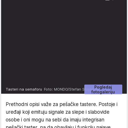
Pogledaj
Tasteri na semaforu
Foto: MONDO/Stefan Stojanović
fotogaleriju
Prethodni opisi važe za pešačke tastere. Postoje i
uređaji koji emituju signale za slepe i slabovide
osobe i oni mogu na sebi da imaju integrisan
pešački taster, pa da obavljaju i funkciju najave