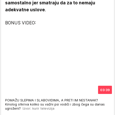
samostalno jer smatraju da za to nemaju
adekvatne uslove
.
BONUS VIDEO:
03:39
POMAŽU SLEPIMA I SLABOVIDIMA, A PRETI IM NESTANAK?
Kinolog otkriva koliko su važni psi vodiči i zbog čega su danas
ugroženi?
Izvor: kurir televizija