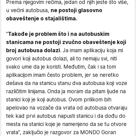
Prema njegovim rečima, jedan od njih jeste što više,
u većini autobusa,
ne postoji glasovno
obaveštenje o stajalištima.
"
Takođe je problem što i na autobuskim
stanicama ne postoji zvučno obaveštenje koji
broj autobusa dolazi
. Ja imam aplikaciju koja mi
govori koji autobus dolazi, ali to nemaju svi, niti
svako ume da je koristi. Međutim, čak i sa tom
aplikacijom imam često problem, jer se neretko
dešava da na stanicu stanu dva autobusa koji voze
različitim linijama. Onda ja moram da pitam ljude na
stanici koji je koji autobus. Ovom prilikom bih
apelovao na vozače da vrata od autobusa otvaraju
tek kad prvi autobus napusti stanicu i da dođu do
mesta na stanici koje je namenjeno da se tu otvore
vrata", zaključio je razgovor za MONDO Goran