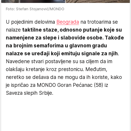
Foto: Stefan Stojanović/MONDO
U pojedinim delovima
Beograda
na trotoarima se
nalaze
taktilne staze, odnosno putanje koje su
namenjene za slepe i slabovide osobe. Takođe
na brojnim semaforima u glavnom gradu
nalaze se uređaji koji emituju signale za njih
.
Navedene stvari postavljene su sa ciljem da im
olakšaju kretanje kroz prestonicu. Međutim,
neretko se dešava da ne mogu da ih koriste, kako
je ispričao za MONDO Goran Pećanac (58) iz
Saveza slepih Srbije.