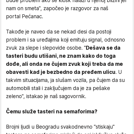
bude problem ako se kiosk nalazi u njenoj blizini jer
nam on smeta", započeo je razgovor za naš
portal Pećanac.
Takođe je naveo da se nekad desi da postoji
problem i sa uređajima koji emituju signal, odnosno
zvuk za slepe i slepovide osobe. "
Dešava se da
tasteri budu utišani, ne znam kako do toga
dođe, ali onda ne čujem zvuk koji treba da me
obavesti kad je bezbedno da pređem ulicu
. U
takvim situacijama, ja slušam vozila, pa čujem da su
automobili stali i zaključujem da je za pešake
zeleno", istakao je naš sagovornik.
Čemu služe tasteri na semaforima?
Brojni ljudi u Beogradu svakodnevno "stiskaju"