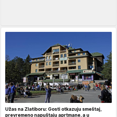
Užas na Zlatiboru: Gosti otkazuju smeštaj,
prevremeno napuštaju aprtmane, a u