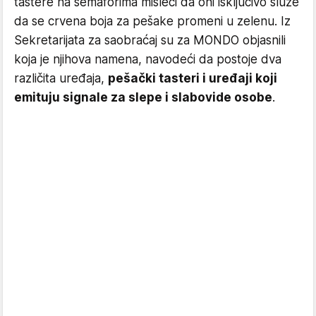
tastere na semaforima misleći da oni isključivo služe
da se crvena boja za pešake promeni u zelenu. Iz
Sekretarijata za saobraćaj su za MONDO objasnili
koja je njihova namena, navodeći da postoje dva
različita uređaja,
pešački tasteri i uređaji koji
emituju signale za slepe i slabovide osobe
.