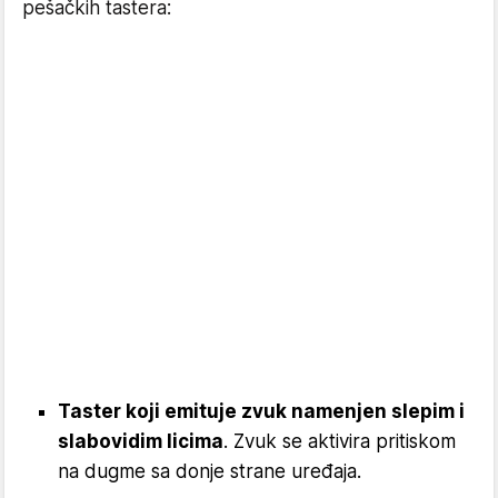
pešačkih tastera:
Taster koji emituje zvuk namenjen slepim i
slabovidim licima
. Zvuk se aktivira pritiskom
na dugme sa donje strane uređaja.