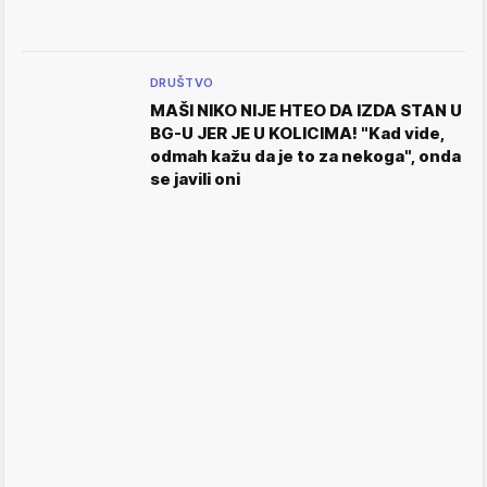
DRUŠTVO
MAŠI NIKO NIJE HTEO DA IZDA STAN U
BG-U JER JE U KOLICIMA! "Kad vide,
odmah kažu da je to za nekoga", onda
se javili oni