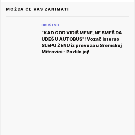
MOŽDA ĆE VAS ZANIMATI
DRUŠTVO
"KAD GOD VIDIŠ MENE, NE SMEŠ DA
UĐEŠ U AUTOBUS"! Vozač isterao
SLEPU ŽENU iz prevoza u Sremskoj
Mitrovici - Pozlilo joj!