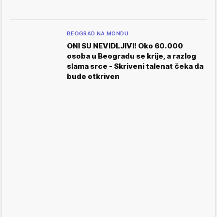
BEOGRAD NA MONDU
ONI SU NEVIDLJIVI! Oko 60.000
osoba u Beogradu se krije, a razlog
slama srce - Skriveni talenat čeka da
bude otkriven