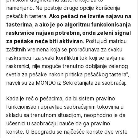
namenjeno. Ne postoje druge opcije korišćenja
pešačkih tastera.
Ako pešaci ne izvrše najavu na
tasterima, a ako je po algoritmu funkcionisanja
raskrsnice najava potrebna, onda zeleni signal
za pešake neće biti aktiviran
. Poštujući matricu
zaštitnih vremena koja se proračunava za svaku
raskrsnicu i za svaki konfliktni tok koji se javlja na
raskrsnici, nije moguće trenutno dobijanje zelenog
svetla za pešake nakon pritiska pešačkog tastera",
naveli su za MONDO iz Sekretarijata za saobraćaj.
Kada je reč o pešacima, da bi sistem pravilno
funkcionisao i upravljao saobraćajnim tokovima u
skladu sa trenutnom situacijom, neophodno je da
učesnici u saobraćaju nauče da ga pravilno
koriste. U Beogradu se najčešće koriste dve vrste