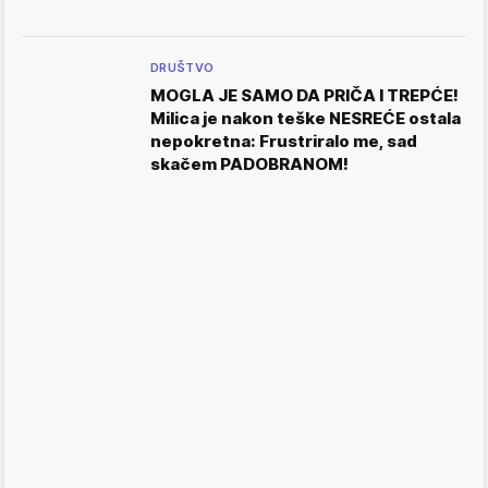
DRUŠTVO
MOGLA JE SAMO DA PRIČA I TREPĆE!
Milica je nakon teške NESREĆE ostala
nepokretna: Frustriralo me, sad
skačem PADOBRANOM!