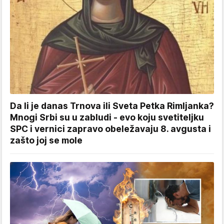
Da li je danas Trnova ili Sveta Petka Rimljanka?
Mnogi Srbi su u zabludi - evo koju svetiteljku
SPC i vernici zapravo obeležavaju 8. avgusta i
zašto joj se mole