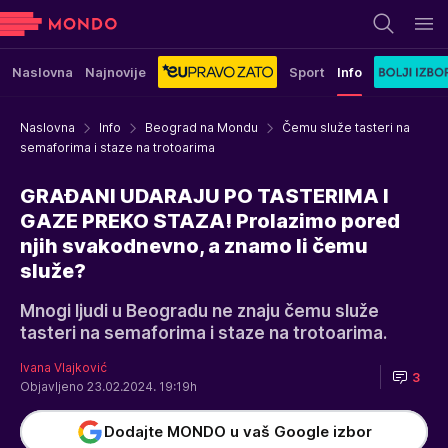
Naslovna
Najnovije
Sport
Info
Naslovna
Info
Beograd na Mondu
Čemu služe tasteri na
semaforima i staze na trotoarima
GRAĐANI UDARAJU PO TASTERIMA I
GAZE PREKO STAZA! Prolazimo pored
njih svakodnevno, a znamo li čemu
služe?
Mnogi ljudi u Beogradu ne znaju čemu služe
tasteri na semaforima i staze na trotoarima.
Ivana Vlajković
3
Objavljeno 23.02.2024. 19:19h
Dodajte MONDO u vaš Google izbor