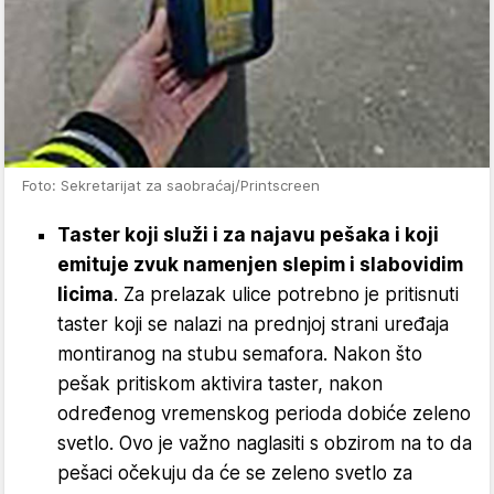
Foto: Sekretarijat za saobraćaj/Printscreen
Taster koji služi i za najavu pešaka i koji
emituje zvuk namenjen slepim i slabovidim
licima
. Za prelazak ulice potrebno je pritisnuti
taster koji se nalazi na prednjoj strani uređaja
montiranog na stubu semafora. Nakon što
pešak pritiskom aktivira taster, nakon
određenog vremenskog perioda dobiće zeleno
svetlo. Ovo je važno naglasiti s obzirom na to da
pešaci očekuju da će se zeleno svetlo za