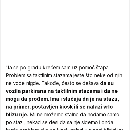
"Ja se po gradu krećem sam uz pomoć štapa.
Problem sa taktilnim stazama jeste što neke od njih
ne vode nigde. Takođe, često se dešava
da su
vozila parkirana na taktilnim stazama i da ne
mogu da prođem. Ima i slučaja da je na stazu,
na primer, postavljen kiosk ili se nalazi vrlo
blizu nje.
Mi ne možemo stalno da hodamo samo
po stazi, nekad se desi da sa nje siđemo i onda