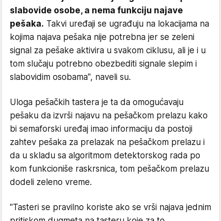
slabovide osobe, a nema funkciju najave
pešaka.
Takvi uređaji se ugrađuju na lokacijama na
kojima najava pešaka nije potrebna jer se zeleni
signal za pešake aktivira u svakom ciklusu, ali je i u
tom slučaju potrebno obezbediti signale slepim i
slabovidim osobama", naveli su.
Uloga pešačkih tastera je ta da omogućavaju
pešaku da izvrši najavu na pešačkom prelazu kako
bi semaforski uređaj imao informaciju da postoji
zahtev pešaka za prelazak na pešačkom prelazu i
da u skladu sa algoritmom detektorskog rada po
kom funkcioniše raskrsnica, tom pešačkom prelazu
dodeli zeleno vreme.
"Tasteri se pravilno koriste ako se vrši najava jednim
pritiskom dugmeta na tasteru koje za to