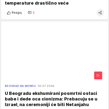
temperature drastično veće
Reaguj
2
BEOGRAD NA MONDU
30.07.2026.
U Beogradu ekshumirani posmrtni ostaci
babe i dede oca cionizma: Prebacuju se u
Izrael, na ceremoniji će biti Netanjahu