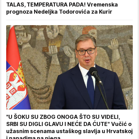
TALAS, TEMPERATURA PADA! Vremenska
prognoza Nedeljka Todorovića za Kurir
"U ŠOKU SU ZBOG ONOGA ŠTO SU VIDELI,
SRBI SU DIGLI GLAVU I NEĆE DA ĆUTE" Vučić o
užasnim scenama ustaškog slavlja u Hrvatskoj
i napadima na njega