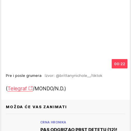
00:22
Pre i posle grumera
Izvor: @brittanynichole__/tiktok
(
Telegraf
/MONDO/N.D.)
MOŽDA ĆE VAS ZANIMATI
CRNA HRONIKA
PAS ODGRIZAO PRST DETETU (12)!