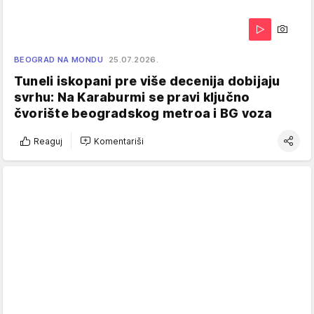
BEOGRAD NA MONDU
25.07.2026.
Tuneli iskopani pre više decenija dobijaju
svrhu: Na Karaburmi se pravi ključno
čvorište beogradskog metroa i BG voza
Reaguj
Komentariši