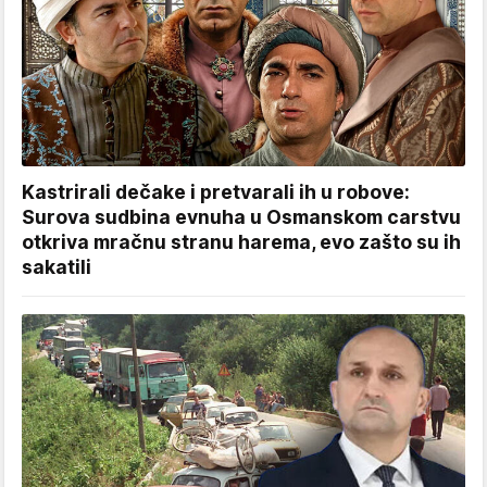
Kastrirali dečake i pretvarali ih u robove:
Surova sudbina evnuha u Osmanskom carstvu
otkriva mračnu stranu harema, evo zašto su ih
sakatili