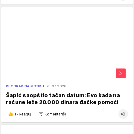
BEOGRAD NA MONDU
23.07.2026.
Šapić saopštio tačan datum: Evo kada na
račune leže 20.000 dinara đačke pomoći
1
·
Reaguj
Komentariši