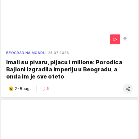
BEOGRAD NA MONDU
28.07.2026.
Imali su pivaru, pijacu i milione: Porodica
Bajloni izgradila imperiju u Beogradu, a
onda im je sve oteto
2
·
Reaguj
5