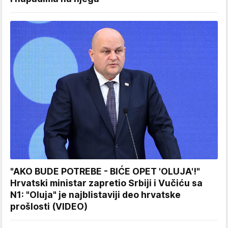
"AKO BUDE POTREBE - BIĆE OPET 'OLUJA'!"
Hrvatski ministar zapretio Srbiji i Vučiću sa
N1: "Oluja" je najblistaviji deo hrvatske
prošlosti (VIDEO)