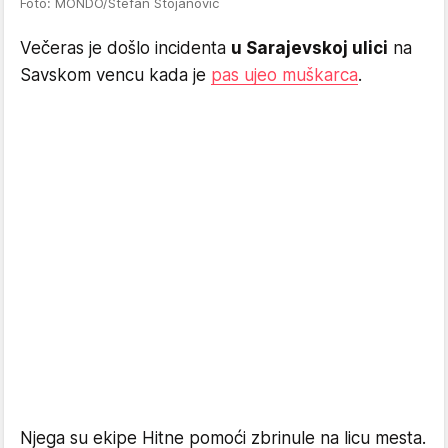
Foto: MONDO/Stefan Stojanović
Večeras je došlo incidenta
u Sarajevskoj ulici
na
Savskom vencu kada je
pas ujeo muškarca
.
Njega su ekipe Hitne pomoći zbrinule na licu mesta.