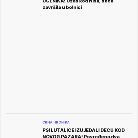
UČENIKA! Užas kod Niša, deca
završila u bolnici
CRNA HRONIKA
PSI LUTALICE IZUJEDALI DECU KOD
NOVOG PAZARA! Povređena dva