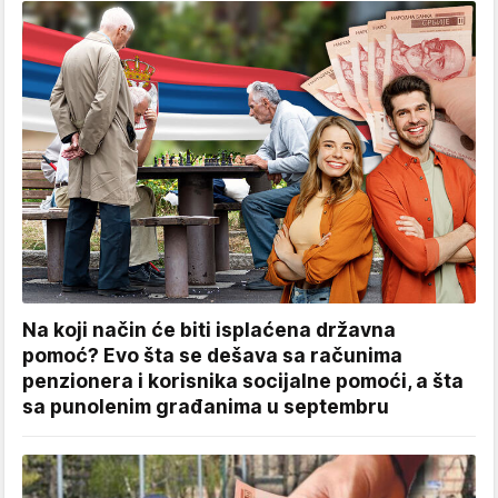
Na koji način će biti isplaćena državna
pomoć? Evo šta se dešava sa računima
penzionera i korisnika socijalne pomoći, a šta
sa punolenim građanima u septembru