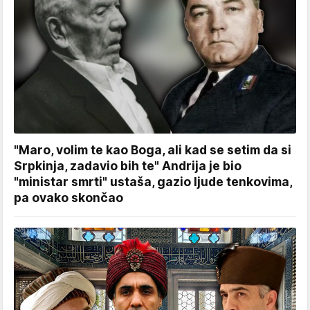
"Maro, volim te kao Boga, ali kad se setim da si
Srpkinja, zadavio bih te" Andrija je bio
"ministar smrti" ustaša, gazio ljude tenkovima,
pa ovako skončao