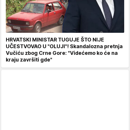
HRVATSKI MINISTAR TUGUJE ŠTO NIJE
UČESTVOVAO U "OLUJI"! Skandalozna pretnja
Vučiću zbog Crne Gore: "Videćemo ko će na
kraju završiti gde"