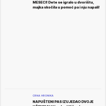
MESECI! Dete se igralo u dvorištu,
majka skočila u pomoć pa i nju napali!
CRNA HRONIKA
NAPUŠTENI PAS IZUJEDAO DVOJE