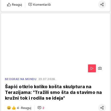
Reaguj
Komentariši
BEOGRAD NA MONDU
23.07.2026.
Šapić otkrio koliko košta skulptura na
Terazijama: "Tražili smo šta da stavimo na
kružni tok i rodila se ideja"
4
·
Reaguj
2