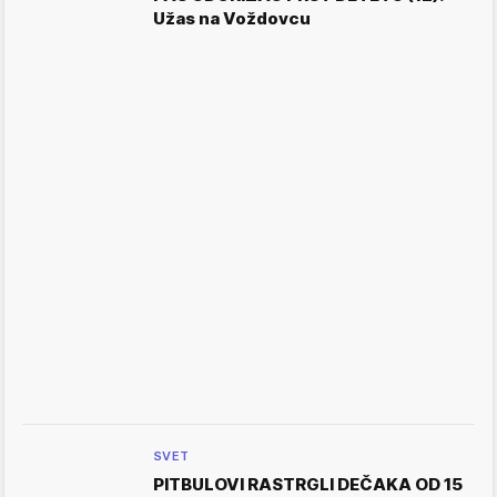
Užas na Voždovcu
SVET
PITBULOVI RASTRGLI DEČAKA OD 15