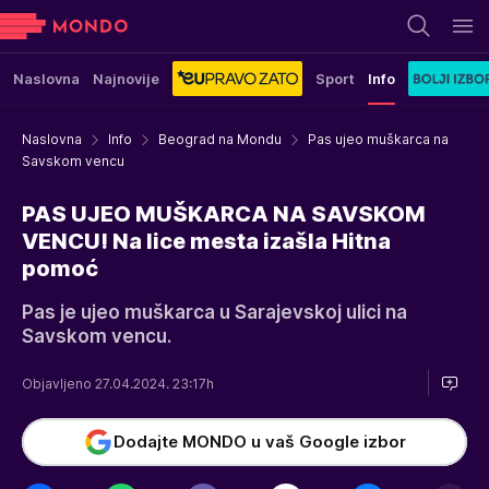
Naslovna
Najnovije
Sport
Info
Naslovna
Info
Beograd na Mondu
Pas ujeo muškarca na
Savskom vencu
PAS UJEO MUŠKARCA NA SAVSKOM
VENCU! Na lice mesta izašla Hitna
pomoć
Pas je ujeo muškarca u Sarajevskoj ulici na
Savskom vencu.
Objavljeno 27.04.2024. 23:17h
Dodajte MONDO u vaš Google izbor