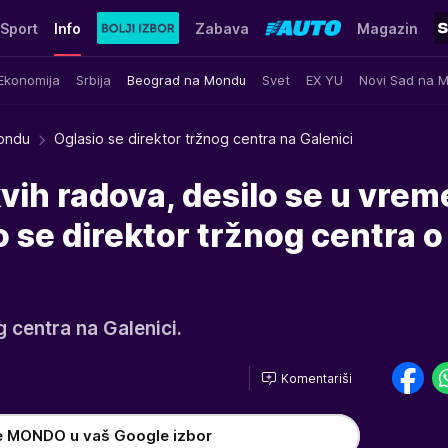
Sport
Info
Zabava
Magazin
Ekonomija
Srbija
Beograd na Mondu
Svet
EX YU
Novi Sad na 
ondu
Oglasio se direktor tržnog centra na Galenici
kvih radova, desilo se u vrem
o se direktor tržnog centra o
g centra na Galenici.
Komentariši
e MONDO u vaš Google izbor