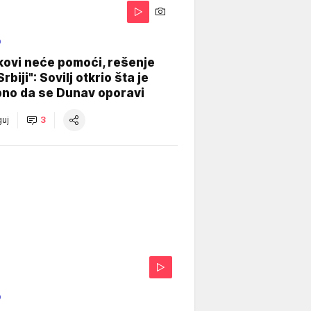
O
kovi neće pomoći, rešenje
Srbiji": Sovilj otkrio šta je
bno da se Dunav oporavi
uj
3
O