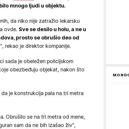
bilo mnogo ljudi u objektu.
nih, da niko nije zatražio lekarsku
na ovde.
Sve se desilo u holu, a ne u
 radova, prosto se obrušio deo od
a
", rekao je direktor kompanije.
i sada je obeležen policijskom
 koje obezbeđuju objekat, nakon što
MOND
da je konstrukcija pala na tri metra
 ja. Obrušilo se na tri metra od mene,
guran sam da ne bih izašao živ",