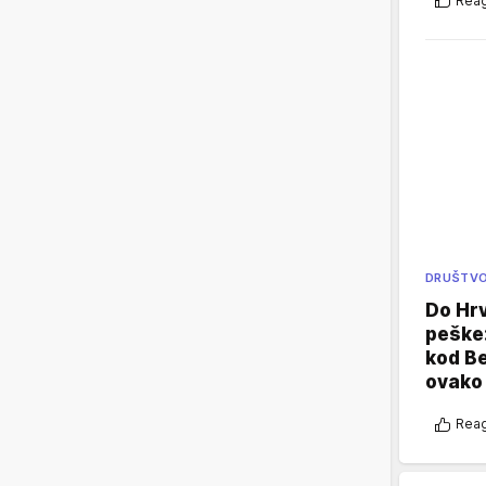
Reag
DRUŠTV
Do Hr
peške
kod B
ovako 
Reag