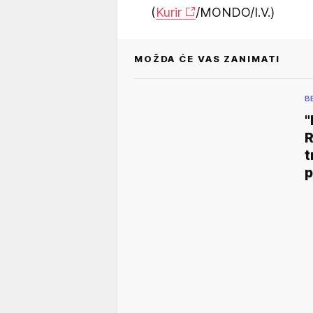
(
Kurir
/MONDO/I.V.)
MOŽDA ĆE VAS ZANIMATI
B
"
R
t
p