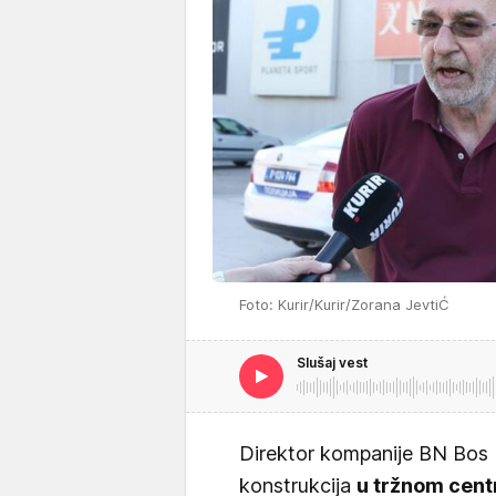
Foto: Kurir/Kurir/Zorana JevtiĆ
Slušaj vest
Direktor kompanije BN Bos P
konstrukcija
u tržnom cent