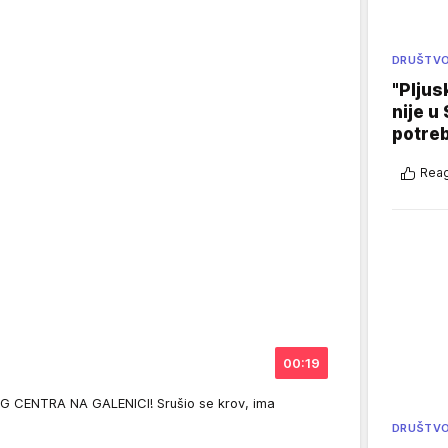
DRUŠTV
"Pljus
nije u 
potre
Reag
00:19
 CENTRA NA GALENICI! Srušio se krov, ima
DRUŠTV