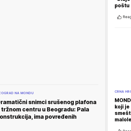
poštu
Reag
CRNA HR
EOGRAD NA MONDU
MONDO
ramatični snimci srušenog plafona
koji j
 tržnom centru u Beogradu: Pala
smešte
onstrukcija, ima povređenih
malole