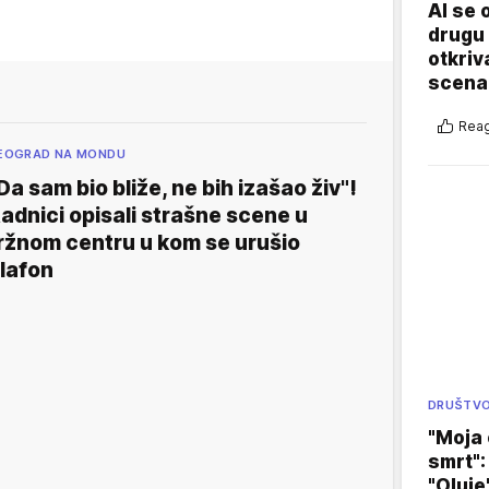
AI se 
drugu 
otkriv
scenar
Reag
EOGRAD NA MONDU
Da sam bio bliže, ne bih izašao živ"!
adnici opisali strašne scene u
ržnom centru u kom se urušio
lafon
DRUŠTV
"Moja 
smrt":
"Oluje