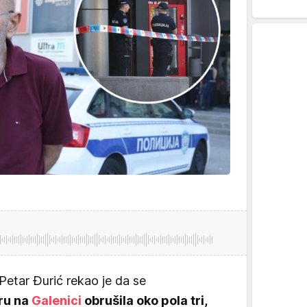
etar Đurić rekao je da se
ru na
Galenici
obrušila oko pola tri,