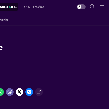
Lepa i srećna
Mondu
e