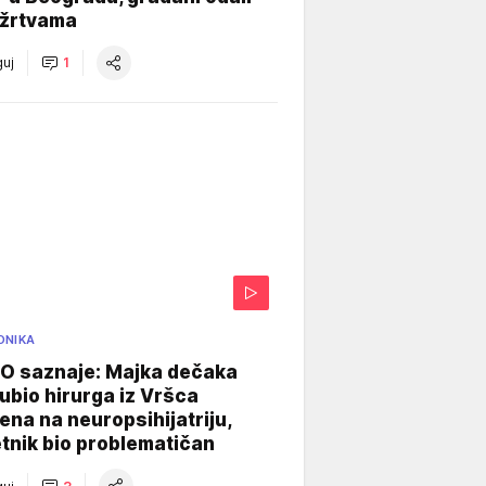
 žrtvama
uj
1
ONIKA
 saznaje: Majka dečaka
e ubio hirurga iz Vršca
na na neuropsihijatriju,
tnik bio problematičan