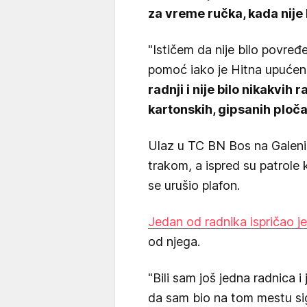
za vreme ručka, kada nije 
"Ističem da nije bilo povređe
pomoć iako je Hitna upuće
radnji i nije bilo nikakvih
kartonskih, gipsanih ploč
Ulaz u TC BN Bos na Galenic
trakom, a ispred su patrole
se urušio plafon.
Jedan od radnika ispričao je
od njega.
"Bili sam još jedna radnica i
da sam bio na tom mestu si