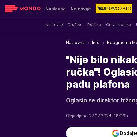
Naslovna
Najnovije
Najnovije
Društvo
Politika
Crna hronika
Sensa
Stvar ukusa
Yumama
Naslovna
Info
Beograd na M
"Nije bilo nika
ručka"! Oglasi
padu plafona
Oglasio se direktor tržno
Objavljeno 27.07.2024. 18:09h
Dodajt