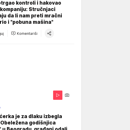
otrgao kontroli i hakovao
kompaniju: Stručnjaci
aju da li nam preti mračni
io i "pobuna mašina"
uj
Komentariši
O
ćerka je za dlaku izbegla
 Obeležena godišnjica
" u Beogradu, građani odali