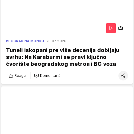
BEOGRAD NA MONDU
25.07.2026.
Tuneli iskopani pre više decenija dobijaju
svrhu: Na Karaburmi se pravi ključno
čvorište beogradskog metroa i BG voza
Reaguj
Komentariši