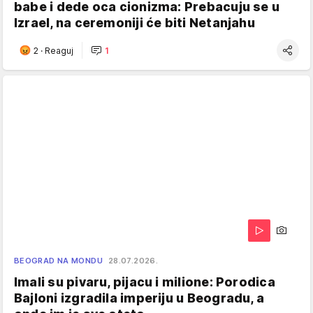
babe i dede oca cionizma: Prebacuju se u
Izrael, na ceremoniji će biti Netanjahu
2
·
Reaguj
1
BEOGRAD NA MONDU
28.07.2026.
Imali su pivaru, pijacu i milione: Porodica
Bajloni izgradila imperiju u Beogradu, a