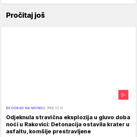
Pročitaj još
BEOGRAD NA MONDU
PRE 12 H
Odjeknula stravična eksplozija u gluvo doba
noći u Rakovici: Detonacija ostavila krater u
asfaltu, komšije prestravljene