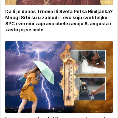
Da li je danas Trnova ili Sveta Petka Rimljanka?
Mnogi Srbi su u zabludi - evo koju svetiteljku
SPC i vernici zapravo obeležavaju 8. avgusta i
zašto joj se mole