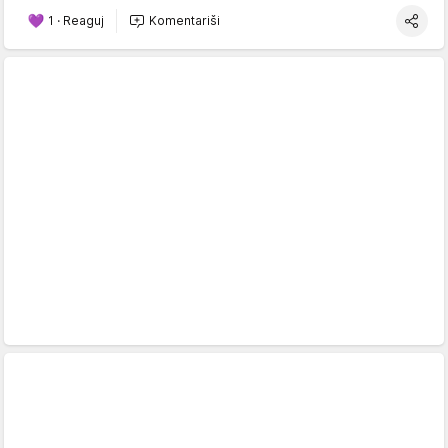
1
·
Reaguj
Komentariši