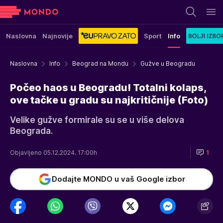
Naslovna
Najnovije
Sport
Info
Naslovna
Info
Beograd na Mondu
Gužve u Beogradu
Počeo haos u Beogradu! Totalni kolaps,
ove tačke u gradu su najkritičnije (Foto)
Velike gužve formirale su se u više delova
Beograda.
Objavljeno 05.12.2024. 17:00h
1
Dodajte MONDO u vaš Google izbor