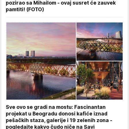
pozirao sa Mihailom - ovaj susret će zauvek
pamtiti! (FOTO)
Sve ovo se gradi na mostu: Fascinantan
projekat u Beogradu donosi kafiće iznad
pešačkih staza, galerije i 19 zelenih zona -
pogledajte kakvo čudo niče na Savi