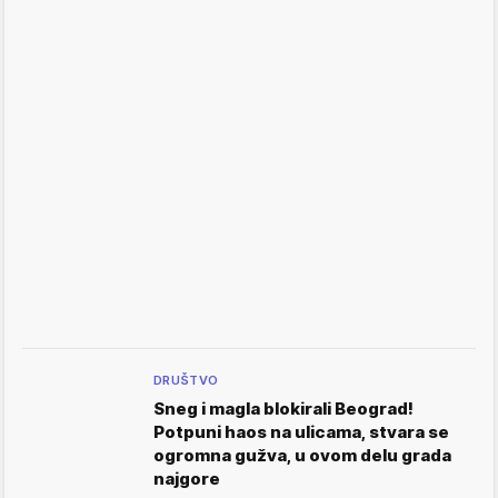
DRUŠTVO
Sneg i magla blokirali Beograd!
Potpuni haos na ulicama, stvara se
ogromna gužva, u ovom delu grada
najgore