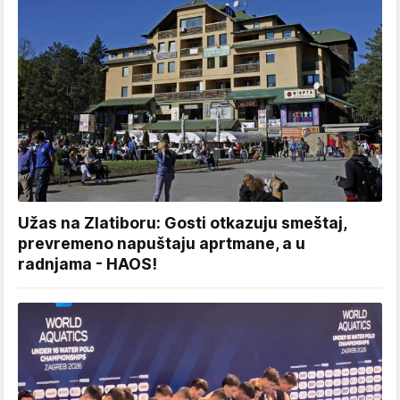
Užas na Zlatiboru: Gosti otkazuju smeštaj,
prevremeno napuštaju aprtmane, a u
radnjama - HAOS!