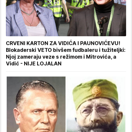
CRVENI KARTON ZA VIDIĆA I PAUNOVIĆEVU!
Blokaderski VETO bivšem fudbaleru i tužiteljki:
Njoj zameraju veze s režimom i Mitrovića, a
Vidić - NIJE LOJALAN