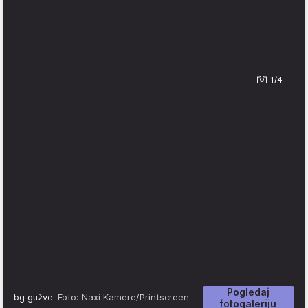
1/4
Pogledaj
bg gužve
Foto: Naxi Kamere/Printscreen
fotogaleriju