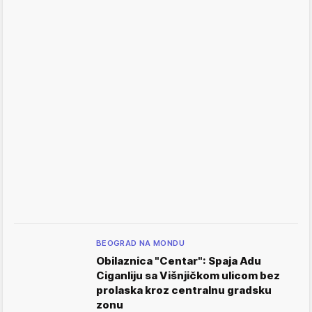
BEOGRAD NA MONDU
Obilaznica "Centar": Spaja Adu
Ciganliju sa Višnjičkom ulicom bez
prolaska kroz centralnu gradsku
zonu