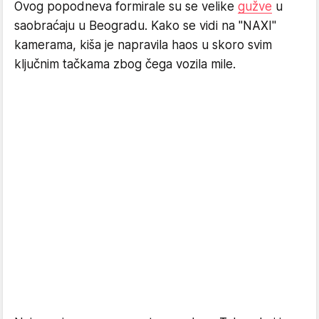
Ovog popodneva formirale su se velike
gužve
u
saobraćaju u Beogradu. Kako se vidi na "NAXI"
kamerama, kiša je napravila haos u skoro svim
ključnim tačkama zbog čega vozila mile.