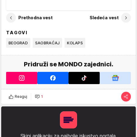
Prethodna vest
Sledeća vest
TAGOVI
BEOGRAD
SAOBRAĆAJ
KOLAPS
Pridruži se MONDO zajednici.
Reaguj
1
Skini aplikaciju za najbolje iskustvo portala.