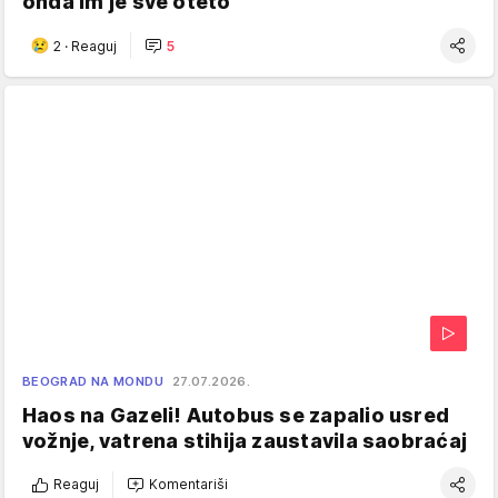
onda im je sve oteto
2
·
Reaguj
5
BEOGRAD NA MONDU
27.07.2026.
Haos na Gazeli! Autobus se zapalio usred
vožnje, vatrena stihija zaustavila saobraćaj
Reaguj
Komentariši