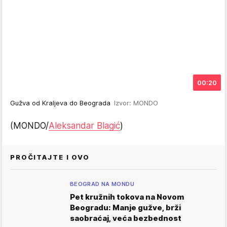
00:20
Gužva od Kraljeva do Beograda
Izvor: MONDO
(MONDO/
Aleksandar Blagić
)
PROČITAJTE I OVO
BEOGRAD NA MONDU
Pet kružnih tokova na Novom
Beogradu: Manje gužve, brži
saobraćaj, veća bezbednost