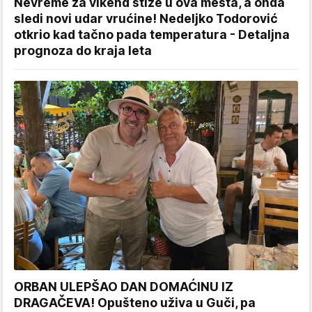
Nevreme za vikend stiže u ova mesta, a onda
sledi novi udar vrućine! Nedeljko Todorović
otkrio kad tačno pada temperatura - Detaljna
prognoza do kraja leta
ORBAN ULEPŠAO DAN DOMAĆINU IZ
DRAGAČEVA! Opušteno uživa u Guči, pa