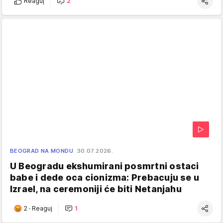
Reaguj
2
BEOGRAD NA MONDU
30.07.2026.
U Beogradu ekshumirani posmrtni ostaci
babe i dede oca cionizma: Prebacuju se u
Izrael, na ceremoniji će biti Netanjahu
2
·
Reaguj
1