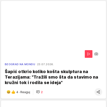
BEOGRAD NA MONDU
23.07.2026.
Šapić otkrio koliko košta skulptura na
Terazijama: "Tražili smo šta da stavimo na
kružni tok i rodila se ideja"
4
·
Reaguj
2