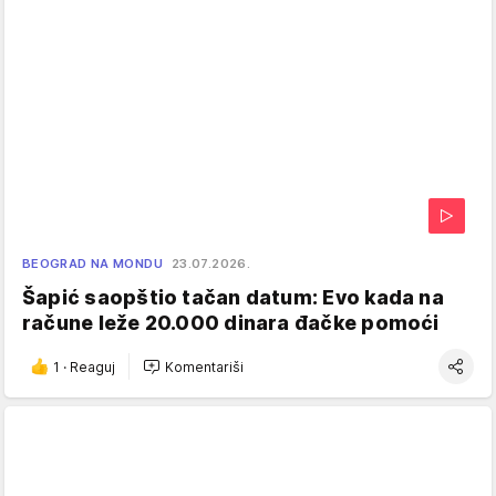
BEOGRAD NA MONDU
23.07.2026.
Šapić saopštio tačan datum: Evo kada na
račune leže 20.000 dinara đačke pomoći
1
·
Reaguj
Komentariši