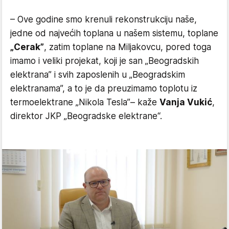
– Ove godine smo krenuli rekonstrukciju naše,
jedne od najvećih toplana u našem sistemu, toplane
„Cerak”
, zatim toplane na Miljakovcu, pored toga
imamo i veliki projekat, koji je san „Beogradskih
elektrana” i svih zaposlenih u „Beogradskim
elektranama”, a to je da preuzimamo toplotu iz
termoelektrane „Nikola Tesla”– kaže
Vanja Vukić
,
direktor JKP „Beogradske elektrane“.