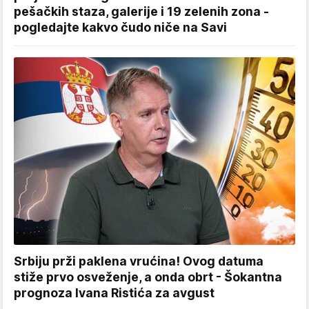
pešačkih staza, galerije i 19 zelenih zona -
pogledajte kakvo čudo niče na Savi
Srbiju prži paklena vrućina! Ovog datuma
stiže prvo osveženje, a onda obrt - Šokantna
prognoza Ivana Ristića za avgust