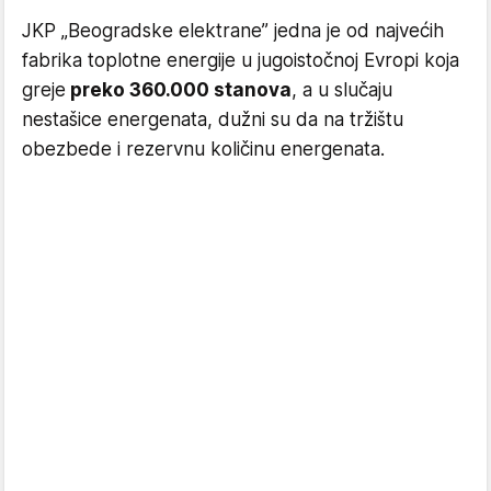
JKP „Beogradske elektrane” jedna je od najvećih
fabrika toplotne energije u jugoistočnoj Evropi koja
greje
preko 360.000 stanova
, a u slučaju
nestašice energenata, dužni su da na tržištu
obezbede i rezervnu količinu energenata.