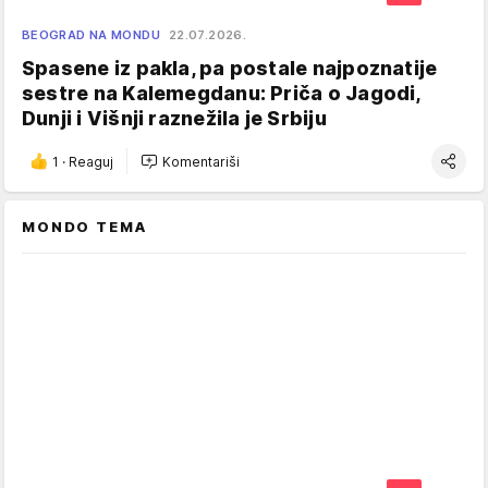
BEOGRAD NA MONDU
22.07.2026.
Spasene iz pakla, pa postale najpoznatije
sestre na Kalemegdanu: Priča o Jagodi,
Dunji i Višnji raznežila je Srbiju
1
·
Reaguj
Komentariši
MONDO TEMA