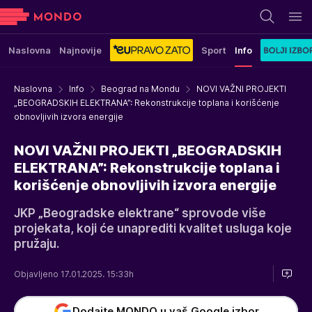
Naslovna
Najnovije
Sport
Info
Naslovna
Info
Beograd na Mondu
NOVI VAŽNI PROJEKTI
„BEOGRADSKIH ELEKTRANA”: Rekonstrukcije toplana i korišćenje
obnovljivih izvora energije
NOVI VAŽNI PROJEKTI „BEOGRADSKIH
ELEKTRANA”: Rekonstrukcije toplana i
korišćenje obnovljivih izvora energije
JKP „Beogradske elektrane“ sprovode više
projekata, koji će unaprediti kvalitet usluga koje
pružaju.
Objavljeno 17.01.2025. 15:33h
Dodajte MONDO u vaš Google izbor