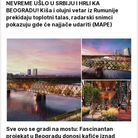
NEVREME UŠLO U SRBIJU I HRLI KA
BEOGRADU! Kiša i olujni vetar iz Rumunije
prekidaju toplotni talas, radarski snimci
pokazuju gde će najjače udariti (MAPE)
Sve ovo se gradi na mostu: Fascinantan
projekat u Beogradu donosi kafiće iznad