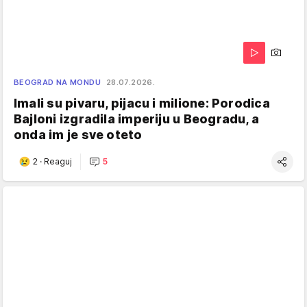
BEOGRAD NA MONDU
28.07.2026.
Imali su pivaru, pijacu i milione: Porodica
Bajloni izgradila imperiju u Beogradu, a
onda im je sve oteto
2
·
Reaguj
5