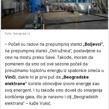
Foto: beograd.rs
– Počeli su radovi na prepumpnoj stanici
„Boljevci”
,
na prepumpnoj stanici „Ostružnica”, postavljene su
cevi na mostu preko Save. Takođe, moram da
pomenem da smo od ove sezone počeli da
preuzimamo toplotnu energiju iz spalionice smeća u
Vinči
, dakle to je prvi put da
„Beogradske
elektrane”
koriste obnovljive izvore energije kao
svoj energent. I tu takođe smo doveli do smanjenja
korišćenja gasa, što je naravno i cilj „Beogradskih
elektrana” – kaže Vukić.