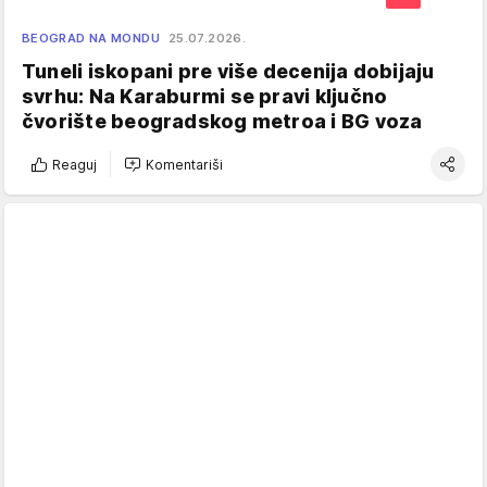
BEOGRAD NA MONDU
25.07.2026.
Tuneli iskopani pre više decenija dobijaju
svrhu: Na Karaburmi se pravi ključno
čvorište beogradskog metroa i BG voza
Reaguj
Komentariši