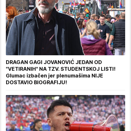
DRAGAN GAGI JOVANOVIĆ JEDAN OD
"VETIRANIH" NA TZV. STUDENTSKOJ LISTI!
Glumac izbačen jer plenumašima NIJE
DOSTAVIO BIOGRAFIJU!