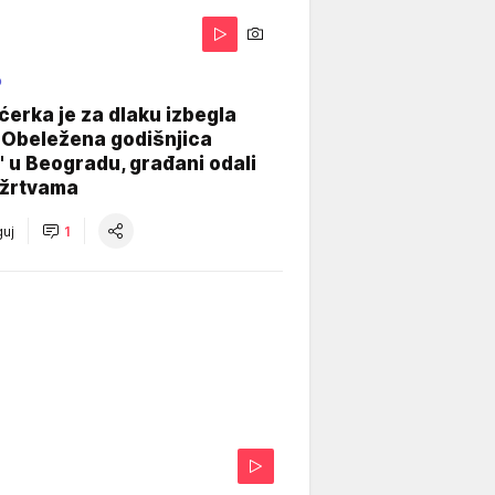
O
ćerka je za dlaku izbegla
 Obeležena godišnjica
" u Beogradu, građani odali
 žrtvama
uj
1