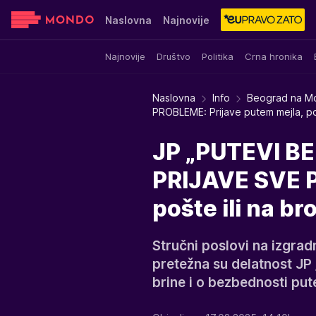
Naslovna
Najnovije
Najnovije
Društvo
Politika
Crna hronika
Sensa
Stvar ukusa
Yumama
Naslovna
Info
Beograd na M
PROBLEME: Prijave putem mejla, poš
JP „PUTEVI 
PRIJAVE SVE P
pošte ili na br
Stručni poslovi na izgradn
pretežna su delatnost JP
brine i o bezbednosti pu