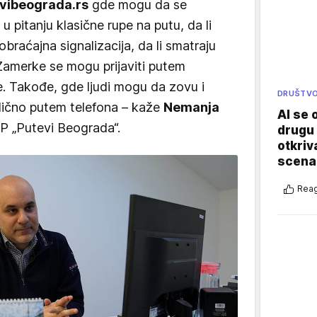
vibeograda.rs
gde mogu da se
 u pitanju klasične rupe na putu, da li
braćajna signalizacija, da li smatraju
Zamerke se mogu prijaviti putem
e. Takođe, gde ljudi mogu da zovu i
DRUŠTV
 slično putem telefona – kaže
Nemanja
AI se 
 JP „Putevi Beograda“.
drugu 
otkriv
scenar
Reag