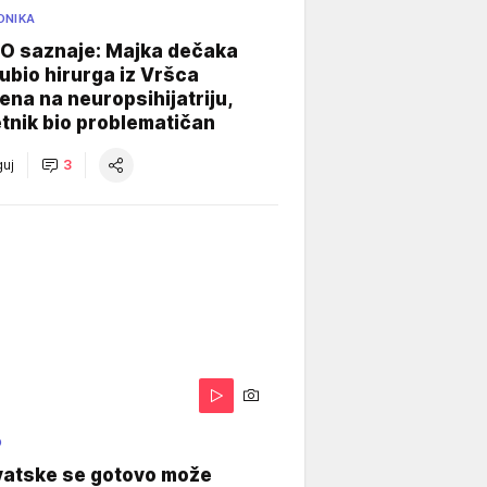
ONIKA
 saznaje: Majka dečaka
e ubio hirurga iz Vršca
na na neuropsihijatriju,
tnik bio problematičan
uj
3
O
vatske se gotovo može