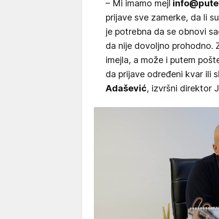
– Mi imamo mejl
info@pute
prijave sve zamerke, da li su
je potrebna da se obnovi sao
da nije dovoljno prohodno. 
imejla, a može i putem pošt
da prijave određeni kvar ili
Adašević
, izvršni direktor