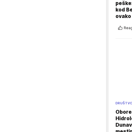
peške
kod B
ovako 
Reag
DRUŠTV
Oboren
Hidrol
Dunava
mestim