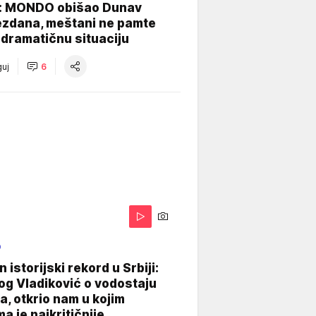
: MONDO obišao Dunav
ezdana, meštani ne pamte
dramatičnu situaciju
uj
6
O
 istorijski rekord u Srbiji:
og Vladiković o vodostaju
, otkrio nam u kojim
a je najkritičnije