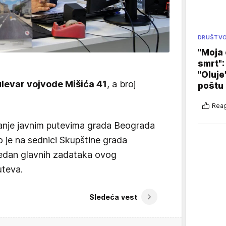
DRUŠTV
"Moja 
smrt":
"Oluje
levar vojvode Mišića 41
, a broj
poštu
Reag
anje javnim putevima grada Beograda
 je na sednici Skupštine grada
 jedan glavnih zadataka ovog
uteva.
Sledeća vest