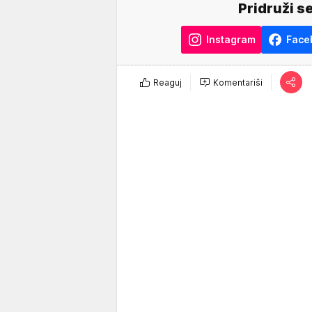
Pridruži s
Instagram
Face
Reaguj
Komentariši