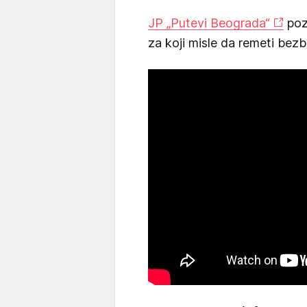
JP „Putevi Beograda“
poz
za koji misle da remeti bez