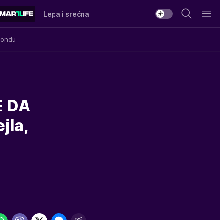
Lepa i srećna
Mondu
E DA
jla,