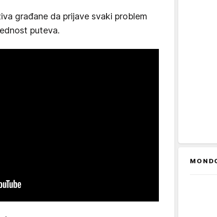
iva građane da prijave svaki problem
bednost puteva.
MOND