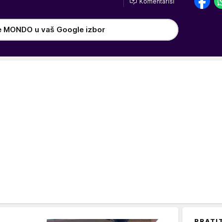
Komentariši
e MONDO u vaš Google izbor
PRATI