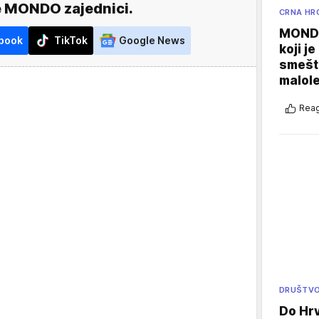
e MONDO zajednici.
CRNA HR
MONDO
book
TikTok
Google News
koji j
smešte
malole
Reag
DRUŠTV
Do Hr