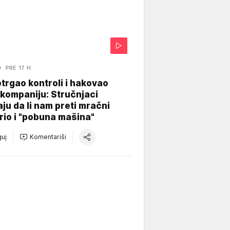
O
PRE 17 H
otrgao kontroli i hakovao
kompaniju: Stručnjaci
aju da li nam preti mračni
io i "pobuna mašina"
uj
Komentariši