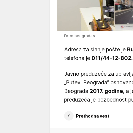
Foto: beograd.rs
Adresa za slanje pošte je
Bu
telefona je
011/44-12-802.
Javno preduzeće za upravlj
„Putevi Beograda” osnovano
Beograda
2017. godine
, a
preduzeća je bezbednost p
Prethodna vest