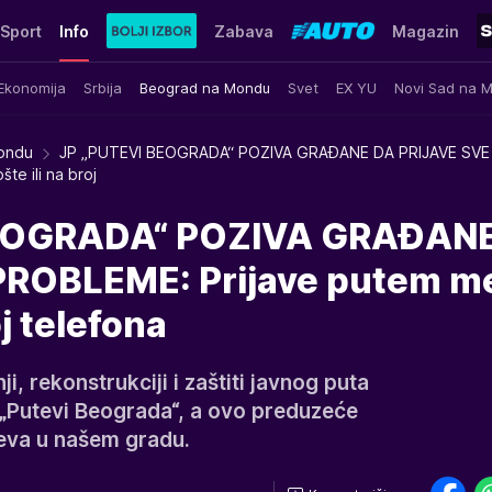
Sport
Info
Zabava
Magazin
Ekonomija
Srbija
Beograd na Mondu
Svet
EX YU
Novi Sad na 
ondu
JP „PUTEVI BEOGRADA“ POZIVA GRAĐANE DA PRIJAVE SVE
te ili na broj
BEOGRADA“ POZIVA GRAĐAN
ROBLEME: Prijave putem me
oj telefona
ji, rekonstrukciji i zaštiti javnog puta
 „Putevi Beograda“, a ovo preduzeće
teva u našem gradu.