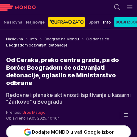
Naslovna
Najnovije
Sport
Info
Naslovna
Info
Beograd na Mondu
Od danas će
Beogradom odzvanjati detonacije
Od Ceraka, preko centra grada, pa do
Borče: Beogradom će odzvanjati
detonacije, oglasilo se Ministarstvo
odbrane
Redovne i planske aktivnosti ispitivanja u kasarni
"Žarkovo" u Beogradu.
Prenosi:
Uroš Matejić
Objavljeno 19.05.2025. 10:10h
Dodajte MONDO u vaš Google izbor