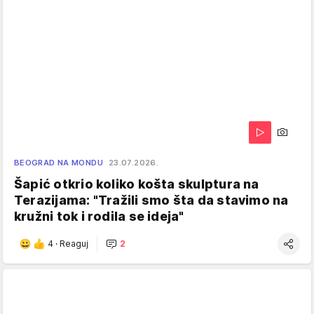
BEOGRAD NA MONDU
23.07.2026.
Šapić otkrio koliko košta skulptura na
Terazijama: "Tražili smo šta da stavimo na
kružni tok i rodila se ideja"
4
·
Reaguj
2