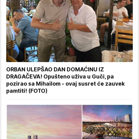
ORBAN ULEPŠAO DAN DOMAĆINU IZ
DRAGAČEVA! Opušteno uživa u Guči, pa
pozirao sa Mihailom - ovaj susret će zauvek
pamtiti! (FOTO)