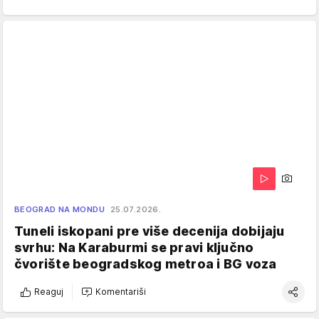
BEOGRAD NA MONDU
25.07.2026.
Tuneli iskopani pre više decenija dobijaju
svrhu: Na Karaburmi se pravi ključno
čvorište beogradskog metroa i BG voza
Reaguj
Komentariši