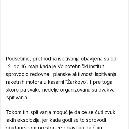
Podsetimo, prethodna ispitivanja obavljena su od
12. do 16. maja kada je Vojnotehnički institut
sprovodio redovne i planske aktivnosti ispitivanja
raketnih motora u kasarni "Žarkovo". I pre toga
skoro pa svake nedelje organizovana su ovakva
ispitivanja.
Tokom tih ispitivanja moguć je da će se čuti zvuk
jakih eksplozija, jer kada godi se to sprovodi
građani širom prestonice prijavljuju da čuju