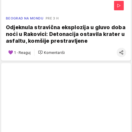
BEOGRAD NA MONDU
PRE 3 H
Odjeknula stravična eksplozija u gluvo doba
noći u Rakovici: Detonacija ostavila krater u
asfaltu, komšije prestravljene
1
·
Reaguj
Komentariši