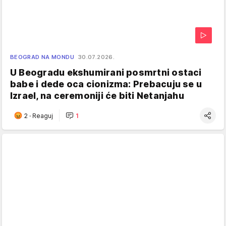
BEOGRAD NA MONDU
30.07.2026.
U Beogradu ekshumirani posmrtni ostaci
babe i dede oca cionizma: Prebacuju se u
Izrael, na ceremoniji će biti Netanjahu
2
·
Reaguj
1