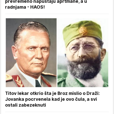
prevremeno napuštaju aprtmane, a u
radnjama - HAOS!
Titov lekar otkrio šta je Broz mislio o Draži:
Jovanka pocrvenela kad je ovo čula, a svi
ostali zabezeknuti