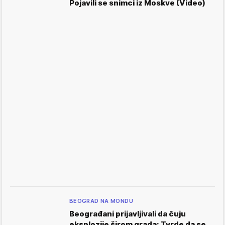
Pojavili se snimci iz Moskve (Video)
BEOGRAD NA MONDU
Beograđani prijavljivali da čuju
eksplozije širom grada: Tvrde da se