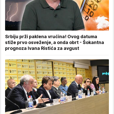
Srbiju prži paklena vrućina! Ovog datuma
stiže prvo osveženje, a onda obrt - Šokantna
prognoza Ivana Ristića za avgust