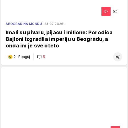
BEOGRAD NA MONDU
28.07.2026.
Imali su pivaru, pijacu i milione: Porodica
Bajloni izgradila imperiju u Beogradu, a
onda im je sve oteto
2
·
Reaguj
5