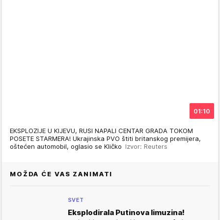
01:10
EKSPLOZIJE U KIJEVU, RUSI NAPALI CENTAR GRADA TOKOM
POSETE STARMERA! Ukrajinska PVO štiti britanskog premijera,
oštećen automobil, oglasio se Kličko
Izvor: Reuters
MOŽDA ĆE VAS ZANIMATI
SVET
Eksplodirala Putinova limuzina!