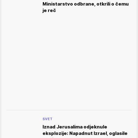
Ministarstvo odbrane, otkrili o čemu
je reč
SVET
Iznad Jerusalima odjeknule
eksplozije: Napadnut Izrael, oglasile