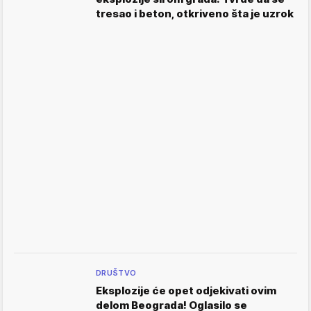
tresao i beton, otkriveno šta je uzrok
DRUŠTVO
Eksplozije će opet odjekivati ovim
delom Beograda! Oglasilo se