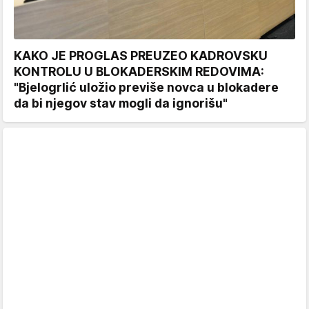
KAKO JE PROGLAS PREUZEO KADROVSKU
KONTROLU U BLOKADERSKIM REDOVIMA:
"Bjelogrlić uložio previše novca u blokadere
da bi njegov stav mogli da ignorišu"