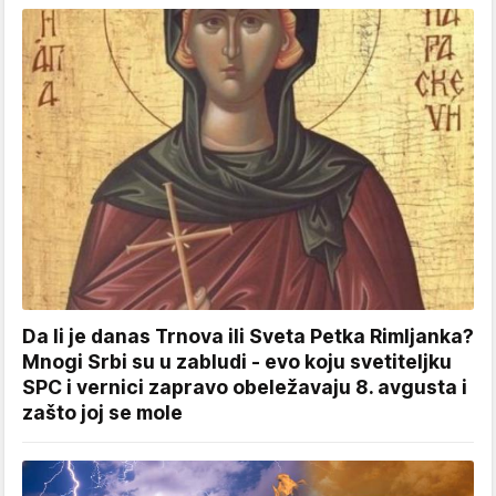
Da li je danas Trnova ili Sveta Petka Rimljanka?
Mnogi Srbi su u zabludi - evo koju svetiteljku
SPC i vernici zapravo obeležavaju 8. avgusta i
zašto joj se mole