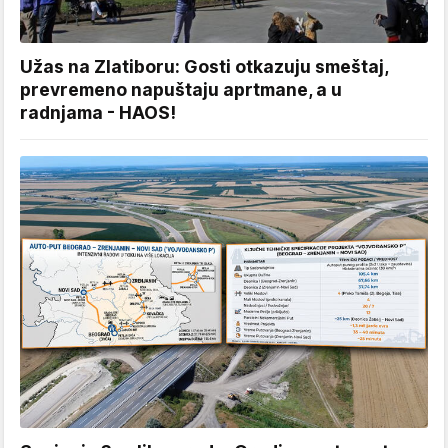
Užas na Zlatiboru: Gosti otkazuju smeštaj,
prevremeno napuštaju aprtmane, a u
radnjama - HAOS!