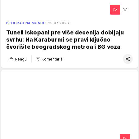
BEOGRAD NA MONDU
25.07.2026.
Tuneli iskopani pre više decenija dobijaju
svrhu: Na Karaburmi se pravi ključno
čvorište beogradskog metroa i BG voza
Reaguj
Komentariši