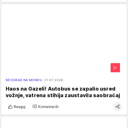
BEOGRAD NA MONDU
27.07.2026.
Haos na Gazeli! Autobus se zapalio usred
vožnje, vatrena stihija zaustavila saobraćaj
Reaguj
Komentariši