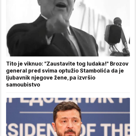
Tito je viknuo: "Zaustavite tog ludaka!" Brozov
general pred svima optužio Stambolića da je
ljubavnik njegove žene, pa izvršio
samoubistvo