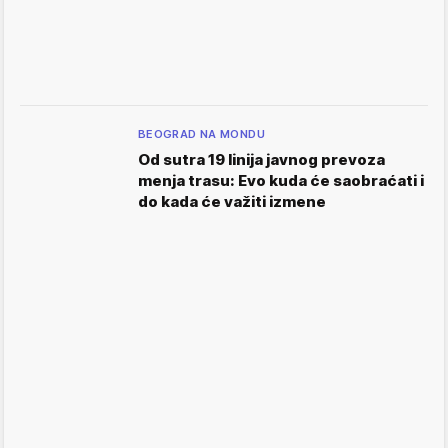
BEOGRAD NA MONDU
Od sutra 19 linija javnog prevoza
menja trasu: Evo kuda će saobraćati i
do kada će važiti izmene