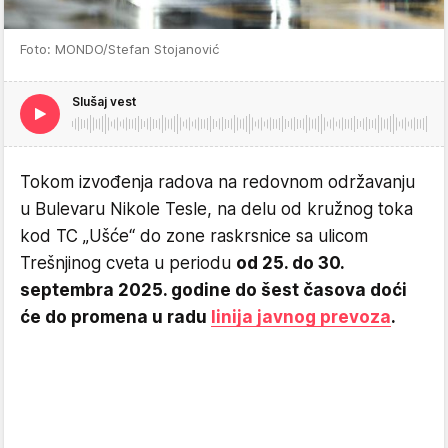
Foto: MONDO/Stefan Stojanović
Slušaj vest
Tokom izvođenja radova na redovnom održavanju
u Bulevaru Nikole Tesle, na delu od kružnog toka
kod TC „Ušće“ do zone raskrsnice sa ulicom
Trešnjinog cveta u periodu
od 25. do 30.
septembra 2025. godine do šest časova doći
će do promena u radu
linija javnog prevoza
.