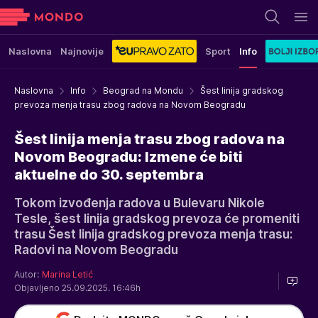
Naslovna
Najnovije
Sport
Info
Naslovna
Info
Beograd na Mondu
Šest linija gradskog
prevoza menja trasu zbog radova na Novom Beogradu
Šest linija menja trasu zbog radova na
Novom Beogradu: Izmene će biti
aktuelne do 30. septembra
Tokom izvođenja radova u Bulevaru Nikole
Tesle, šest linija gradskog prevoza će promeniti
trasu Šest linija gradskog prevoza menja trasu:
Radovi na Novom Beogradu
Autor:
Marina Letić
Objavljeno 25.09.2025. 16:46h