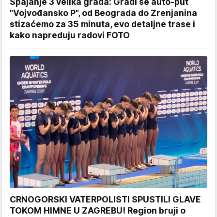
Spajanje 3 velika grada: Gradi se auto-put
"Vojvođansko P", od Beograda do Zrenjanina
stizaćemo za 35 minuta, evo detaljne trase i
kako napreduju radovi FOTO
CRNOGORSKI VATERPOLISTI SPUSTILI GLAVE
TOKOM HIMNE U ZAGREBU! Region bruji o