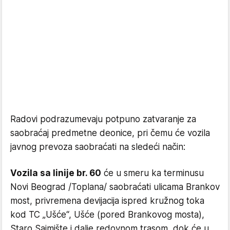
Radovi podrazumevaju potpuno zatvaranje za
saobraćaj predmetne deonice, pri čemu će vozila
javnog prevoza saobraćati na sledeći način:
Vozila sa linije br. 60
će u smeru ka terminusu
Novi Beograd /Toplana/ saobraćati ulicama Brankov
most, privremena devijacija ispred kružnog toka
kod TC „Ušće“, Ušće (pored Brankovog mosta),
Staro Sajmište i dalje redovnom trasom, dok će u