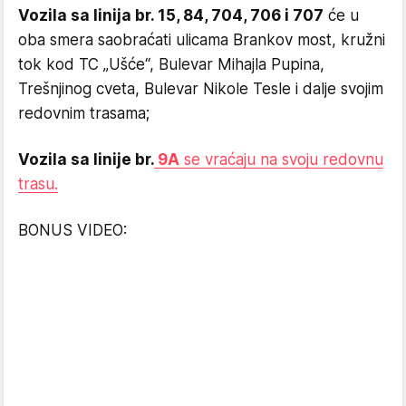
Vozila sa linija br. 15, 84, 704, 706 i 707
će u
oba smera saobraćati ulicama Brankov most, kružni
tok kod TC „Ušće“, Bulevar Mihajla Pupina,
Trešnjinog cveta, Bulevar Nikole Tesle i dalje svojim
redovnim trasama;
Vozila sa linije br.
9A
se vraćaju na svoju redovnu
trasu.
BONUS VIDEO: