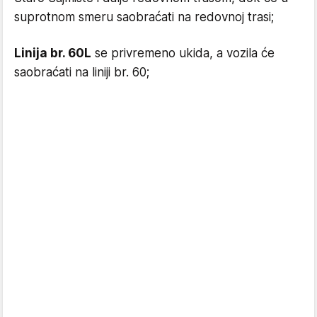
suprotnom smeru saobraćati na redovnoj trasi;
Linija br. 60L
se privremeno ukida, a vozila će
saobraćati na liniji br. 60;