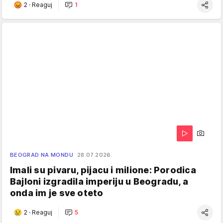
2
·
Reaguj
1
BEOGRAD NA MONDU
28.07.2026.
Imali su pivaru, pijacu i milione: Porodica
Bajloni izgradila imperiju u Beogradu, a
onda im je sve oteto
2
·
Reaguj
5