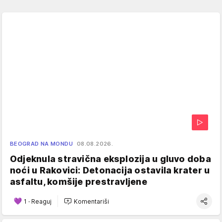
BEOGRAD NA MONDU
08.08.2026.
Odjeknula stravična eksplozija u gluvo doba
noći u Rakovici: Detonacija ostavila krater u
asfaltu, komšije prestravljene
1
·
Reaguj
Komentariši