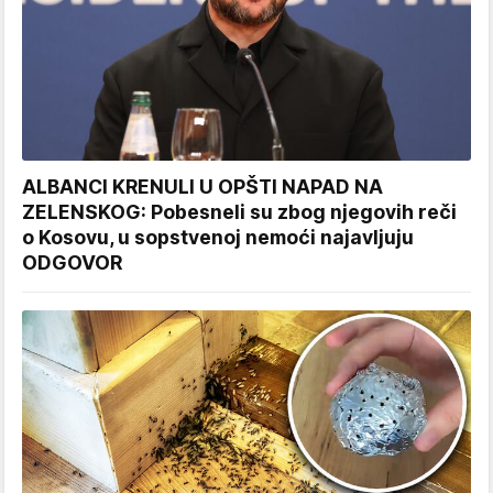
ALBANCI KRENULI U OPŠTI NAPAD NA
ZELENSKOG: Pobesneli su zbog njegovih reči
o Kosovu, u sopstvenoj nemoći najavljuju
ODGOVOR