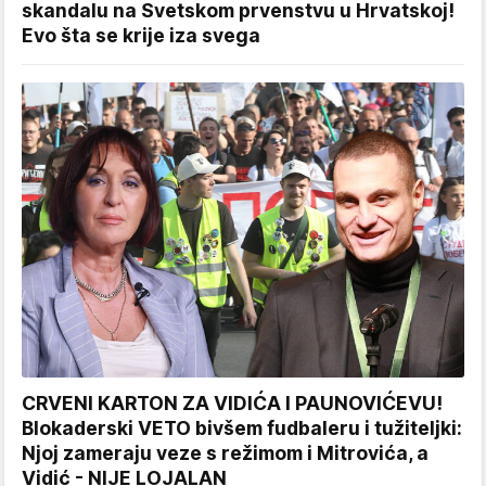
skandalu na Svetskom prvenstvu u Hrvatskoj!
Evo šta se krije iza svega
CRVENI KARTON ZA VIDIĆA I PAUNOVIĆEVU!
Blokaderski VETO bivšem fudbaleru i tužiteljki:
Njoj zameraju veze s režimom i Mitrovića, a
Vidić - NIJE LOJALAN