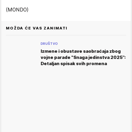
(MONDO)
MOŽDA ĆE VAS ZANIMATI
DRUŠTVO
Izmene i obustave saobraćaja zbog
vojne parade "Snaga jedinstva 2025”:
Detaljan spisak svih promena