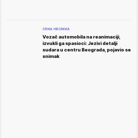
CRNA HRONIKA
Vozač automobila na reanimaciji,
izvukli ga spasioci: Jezivi detalji
sudara u centru Beograda, pojavio se
snimak