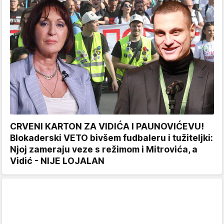
CRVENI KARTON ZA VIDIĆA I PAUNOVIĆEVU!
Blokaderski VETO bivšem fudbaleru i tužiteljki:
Njoj zameraju veze s režimom i Mitrovića, a
Vidić - NIJE LOJALAN