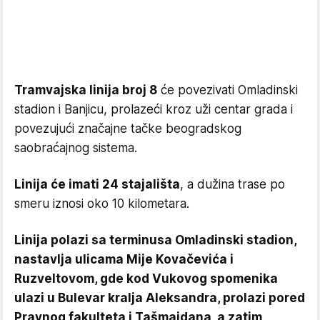
Tramvajska linija broj 8
će povezivati Omladinski
stadion i Banjicu, prolazeći kroz uži centar grada i
povezujući značajne tačke beogradskog
saobraćajnog sistema.
Linija će imati 24 stajališta
, a dužina trase po
smeru iznosi oko 10 kilometara.
Linija polazi sa terminusa Omladinski stadion,
nastavlja ulicama Mije Kovačevića i
Ruzveltovom, gde kod Vukovog spomenika
ulazi u Bulevar kralja Aleksandra, prolazi pored
Pravnog fakulteta i Tašmajdana, a zatim