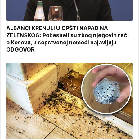
ALBANCI KRENULI U OPŠTI NAPAD NA
ZELENSKOG: Pobesneli su zbog njegovih reči
o Kosovu, u sopstvenoj nemoći najavljuju
ODGOVOR