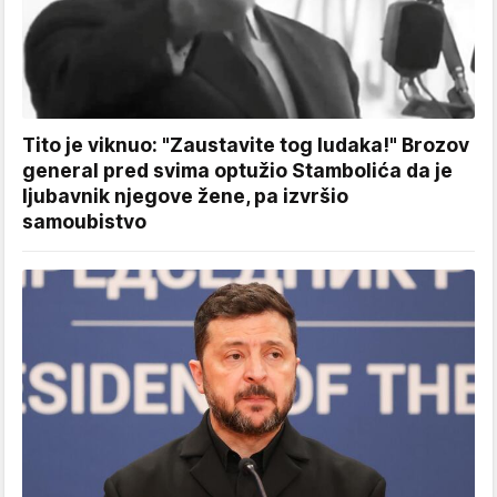
Tito je viknuo: "Zaustavite tog ludaka!" Brozov
general pred svima optužio Stambolića da je
ljubavnik njegove žene, pa izvršio
samoubistvo