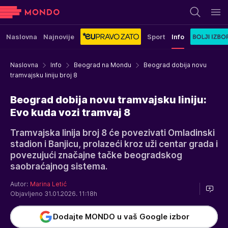
Naslovna
Najnovije
Sport
Info
Naslovna
Info
Beograd na Mondu
Beograd dobija novu
tramvajsku liniju broj 8
Beograd dobija novu tramvajsku liniju:
Evo kuda vozi tramvaj 8
Tramvajska linija broj 8 će povezivati Omladinski
stadion i Banjicu, prolazeći kroz uži centar grada i
povezujući značajne tačke beogradskog
saobraćajnog sistema.
Autor:
Marina Letić
Objavljeno 31.01.2026. 11:18h
Dodajte MONDO u vaš Google izbor