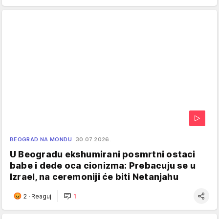
BEOGRAD NA MONDU
30.07.2026.
U Beogradu ekshumirani posmrtni ostaci
babe i dede oca cionizma: Prebacuju se u
Izrael, na ceremoniji će biti Netanjahu
2
·
Reaguj
1