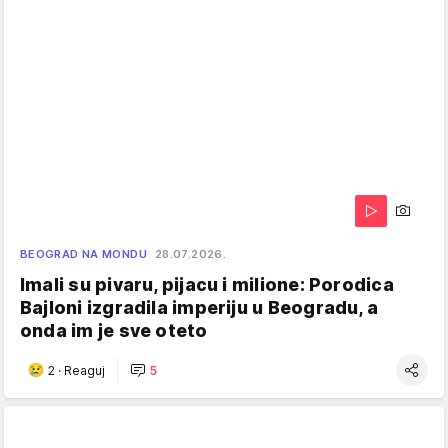
BEOGRAD NA MONDU
28.07.2026.
Imali su pivaru, pijacu i milione: Porodica
Bajloni izgradila imperiju u Beogradu, a
onda im je sve oteto
2
·
Reaguj
5