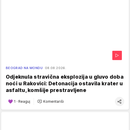
BEOGRAD NA MONDU
08.08.2026.
Odjeknula stravična eksplozija u gluvo doba
noći u Rakovici: Detonacija ostavila krater u
asfaltu, komšije prestravljene
1
·
Reaguj
Komentariši