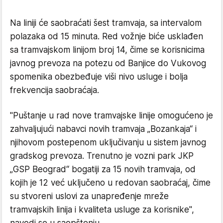
Na liniji će saobraćati šest tramvaja, sa intervalom
polazaka od 15 minuta. Red vožnje biće usklađen
sa tramvajskom linijom broj 14, čime se korisnicima
javnog prevoza na potezu od Banjice do Vukovog
spomenika obezbeđuje viši nivo usluge i bolja
frekvencija saobraćaja.
"Puštanje u rad nove tramvajske linije omogućeno je
zahvaljujući nabavci novih tramvaja „Bozankaja“ i
njihovom postepenom uključivanju u sistem javnog
gradskog prevoza. Trenutno je vozni park JKP
„GSP Beograd“ bogatiji za 15 novih tramvaja, od
kojih je 12 već uključeno u redovan saobraćaj, čime
su stvoreni uslovi za unapređenje mreže
tramvajskih linija i kvaliteta usluge za korisnike",