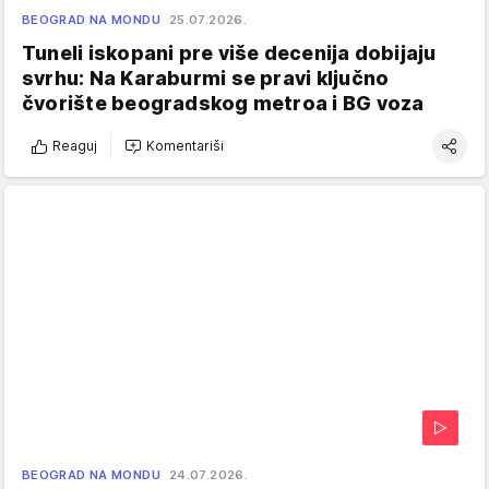
BEOGRAD NA MONDU
25.07.2026.
Tuneli iskopani pre više decenija dobijaju
svrhu: Na Karaburmi se pravi ključno
čvorište beogradskog metroa i BG voza
Reaguj
Komentariši
BEOGRAD NA MONDU
24.07.2026.