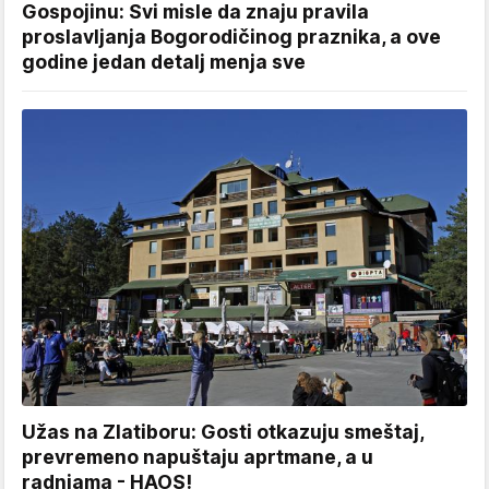
Gospojinu: Svi misle da znaju pravila
proslavljanja Bogorodičinog praznika, a ove
godine jedan detalj menja sve
Užas na Zlatiboru: Gosti otkazuju smeštaj,
prevremeno napuštaju aprtmane, a u
radnjama - HAOS!