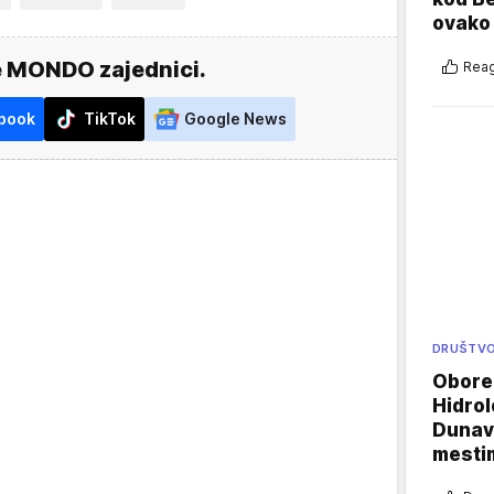
ovako 
e MONDO zajednici.
Reag
book
TikTok
Google News
DRUŠTV
Oboren
Hidrol
Dunava
mestim