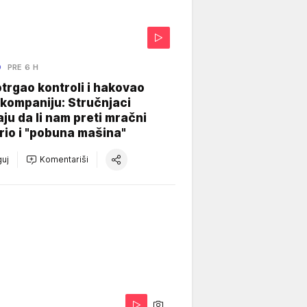
O
PRE 6 H
otrgao kontroli i hakovao
kompaniju: Stručnjaci
aju da li nam preti mračni
io i "pobuna mašina"
uj
Komentariši