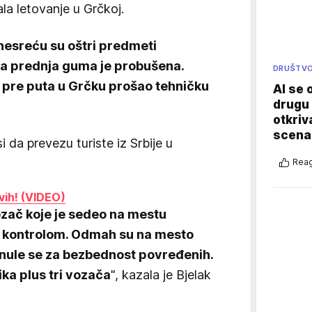
la letovanje u Grčkoj.
nesreću su oštri predmeti
a prednja guma je probušena.
DRUŠTV
e pre puta u Grčku prošao tehničku
AI se 
drugu 
otkriv
scenar
i da prevezu turiste iz Srbije u
Reag
vih! (VIDEO)
ozač koje je sedeo na mestu
d kontrolom. Odmah su na mesto
inule se za bezbednost povređenih.
ika plus tri vozača
", kazala je Bjelak