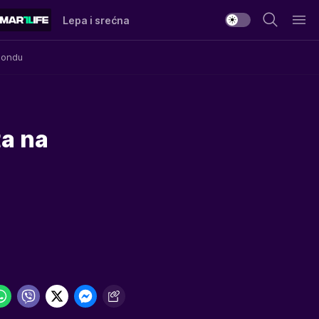
Lepa i srećna
Mondu
a na