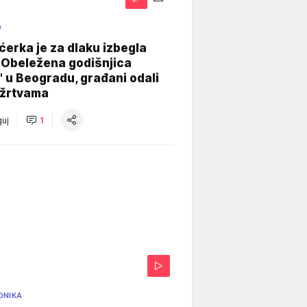
O
ćerka je za dlaku izbegla
 Obeležena godišnjica
" u Beogradu, građani odali
 žrtvama
uj
1
ONIKA