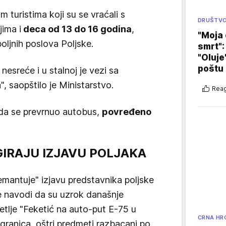
 turistima koji su se vraćali s
DRUŠTV
jima i
deca od 13 do 16 godina
,
"Moja 
poljnih poslova Poljske.
smrt":
"Oluje
poštu
nesreće i u stalnoj je vezi sa
, saopštilo je Ministarstvo.
Reag
ada se prevrnuo autobus,
povređeno
GIRAJU IZJAVU POLJAKA
emantuje" izjavu predstavnika poljske
se navodi da su uzrok današnje
tlje "Feketić na auto-put E-75 u
CRNA HR
ranica, oštri predmeti razbacani po