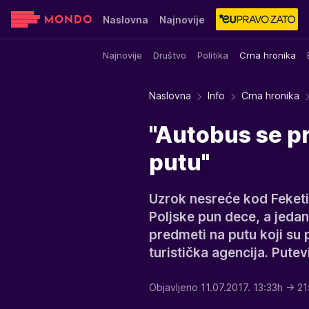
Naslovna
Najnovije
Najnovije
Društvo
Politika
Crna hronika
Sensa
Stvar ukusa
Yumama
Naslovna
Info
Crna hronika
"Autobus se p
putu"
Uzrok nesreće kod Feketi
Poljske pun dece, a jeda
predmeti na putu koji su 
turistička agencija. Putevi
Objavljeno 11.07.2017. 13:33h
→ 21