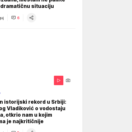
dramatičnu situaciju
uj
6
O
 istorijski rekord u Srbiji:
og Vladiković o vodostaju
, otkrio nam u kojim
a je najkritičnije