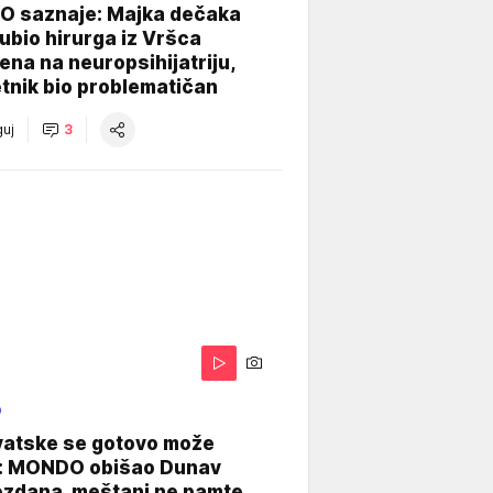
 saznaje: Majka dečaka
e ubio hirurga iz Vršca
na na neuropsihijatriju,
tnik bio problematičan
uj
3
O
vatske se gotovo može
: MONDO obišao Dunav
ezdana, meštani ne pamte