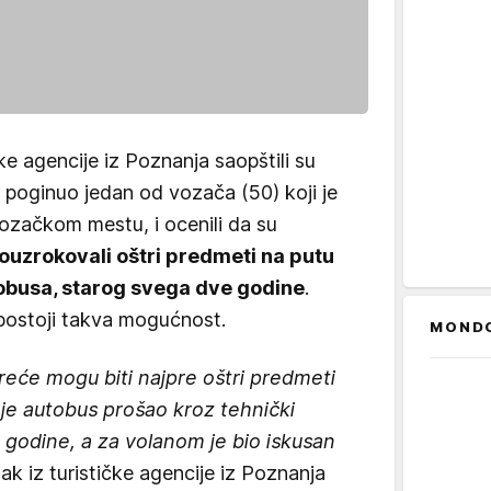
ke agencije iz Poznanja saopštili su
a poginuo jedan od vozača (50) koji je
ozačkom mestu, i ocenili da su
ouzrokovali oštri predmeti na putu
tobusa, starog svega dve godine
.
postoji takva mogućnost.
MOND
eće mogu biti najpre oštri predmeti
je autobus prošao kroz tehnički
e godine, a za volanom je bio iskusan
lak iz turističke agencije iz Poznanja