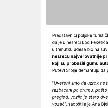
Predstavnici poljske turistič
da je u nesreći kod Feketić
u trenutku udesa bio na suv
nesreću najverovatnije pr
koji su probušili gumu au
Putevi Srbije demantuju da 
"
Uvereni smo da uzrok nesr
razbacani po drumu, pošto 
pregled, vozilo je staro dv
vozač
", saopštila je Ana Bje