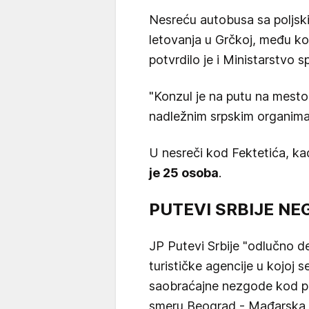
Nesreću autobusa sa poljskim
letovanja u Grčkoj, među ko
potvrdilo je i Ministarstvo s
"Konzul je na putu na mesto 
nadležnim srpskim organima"
U nesreči kod Fektetića, k
je 25 osoba
.
PUTEVI SRBIJE NE
JP Putevi Srbije "odlučno d
turističke agencije u kojoj 
saobraćajne nezgode kod pe
smeru Beograd - Mađarska g