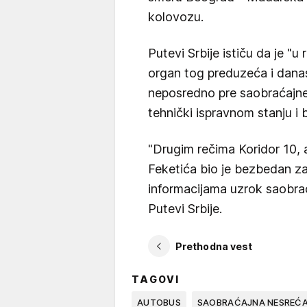
kolovozu.
Putevi Srbije ističu da je "u
organ tog preduzeća i dan
neposredno pre saobraćajne
tehnički ispravnom stanju i 
"Drugim rečima Koridor 10, 
Feketića bio je bezbedan za
informacijama uzrok saobraća
Putevi Srbije.
Prethodna vest
TAGOVI
AUTOBUS
SAOBRAĆAJNA NESREĆ