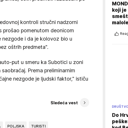
MONDO
koji j
smešte
 redovnoj kontroli stručni nadzorni
malole
as prošao pomenutom deonicom
Reag
 nezgode i da je kolovoz bio u
bez oštrih predmeta".
auto-put u smeru ka Subotici u zoni
 saobraćaj. Prema preliminarnim
jne nezgode je ljudski faktor," ističu
Sledeća vest
DRUŠTV
Do Hr
peške
A
POLJSKA
TURISTI
kod B