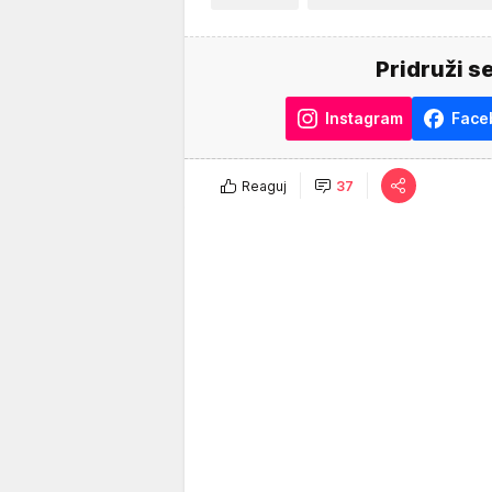
Pridruži s
Instagram
Face
Reaguj
37