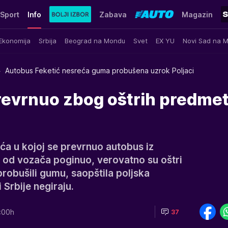
Sport
Info
Zabava
Magazin
Ekonomija
Srbija
Beograd na Mondu
Svet
EX YU
Novi Sad na 
Autobus Feketić nesreća guma probušena uzrok Poljaci
revrnuo zbog oštrih predmet
ća u kojoj se prevrnuo autobus iz
n od vozača poginuo, verovatno su oštri
probušili gumu, saopštila poljska
 Srbije negiraju.
:00h
37