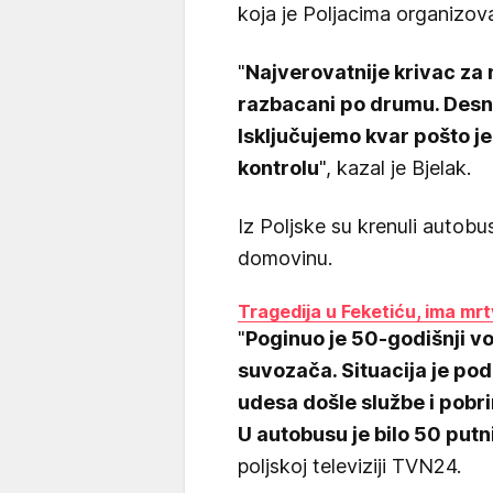
koja je Poljacima organizova
"
Najverovatnije krivac za 
razbacani po drumu. Desn
Isključujemo kvar pošto j
kontrolu
", kazal je Bjelak.
Iz Poljske su krenuli autobus
domovinu.
Tragedija u Feketiću, ima mrt
"
Poginuo je 50-godišnji v
suvozača. Situacija je po
udesa došle službe i pobr
U autobusu je bilo 50 putn
poljskoj televiziji TVN24.