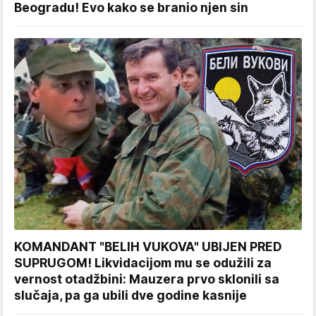
Beogradu! Evo kako se branio njen sin
KOMANDANT "BELIH VUKOVA" UBIJEN PRED
SUPRUGOM! Likvidacijom mu se odužili za
vernost otadžbini: Mauzera prvo sklonili sa
slučaja, pa ga ubili dve godine kasnije