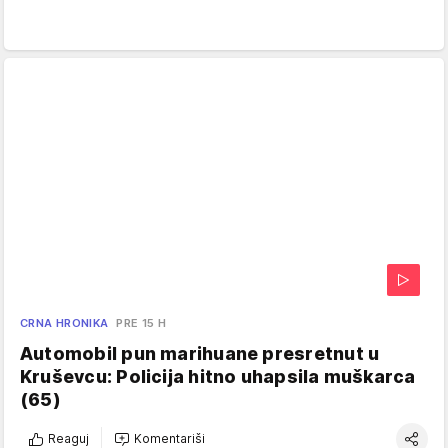
CRNA HRONIKA
PRE 15 H
Automobil pun marihuane presretnut u
Kruševcu: Policija hitno uhapsila muškarca
(65)
Reaguj
Komentariši