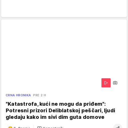
CRNA HRONIKA
PRE 2 H
"Katastrofa, kući ne mogu da priđem":
Potresni prizori Deliblatskoj peščari, ljudi
gledaju kako im sivi dim guta domove