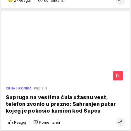
2
·
Reaguj
Komentariši
CRNA HRONIKA
PRE 2 H
Supruga na vestima čula užasnu vest,
telefon zvonio u prazno: Sahranjen putar
kojeg je pokosio kamion kod Šapca
Reaguj
Komentariši