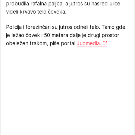
probudila rafalna paljba, a jutros su nasred ulice
videli krvavo telo čoveka.
Policija i forezinčari su jutros odneli telo. Tamo gde
je ležao čovek i 50 metara dalje je drugi prostor
obeležen trakom, piše portal
Jugmedia.