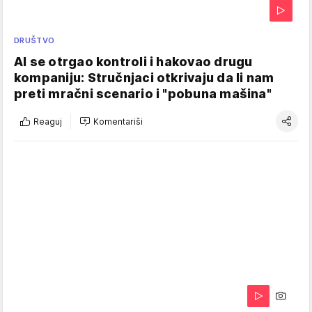
DRUŠTVO
AI se otrgao kontroli i hakovao drugu
kompaniju: Stručnjaci otkrivaju da li nam
preti mračni scenario i "pobuna mašina"
Reaguj
Komentariši