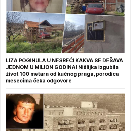
LIZA POGINULA U NESREĆI KAKVA SE DEŠAVA
JEDNOM U MILION GODINA! Nišlijka izgubila
život 100 metara od kućnog praga, porodica
mesecima čeka odgovore