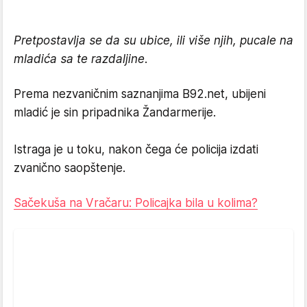
Pretpostavlja se da su ubice, ili više njih, pucale na
mladića sa te razdaljine.
Prema nezvaničnim saznanjima B92.net, ubijeni
mladić je sin pripadnika Žandarmerije.
Istraga je u toku, nakon čega će policija izdati
zvanično saopštenje.
Sačekuša na Vračaru: Policajka bila u kolima?