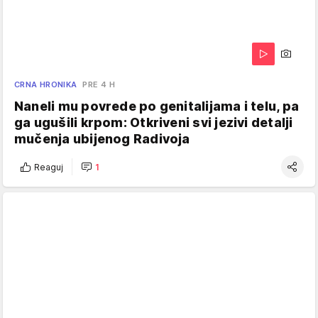
CRNA HRONIKA
PRE 4 H
Naneli mu povrede po genitalijama i telu, pa
ga ugušili krpom: Otkriveni svi jezivi detalji
mučenja ubijenog Radivoja
Reaguj
1