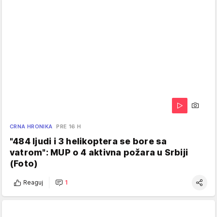
CRNA HRONIKA
PRE 16 H
"484 ljudi i 3 helikoptera se bore sa
vatrom": MUP o 4 aktivna požara u Srbiji
(Foto)
Reaguj
1