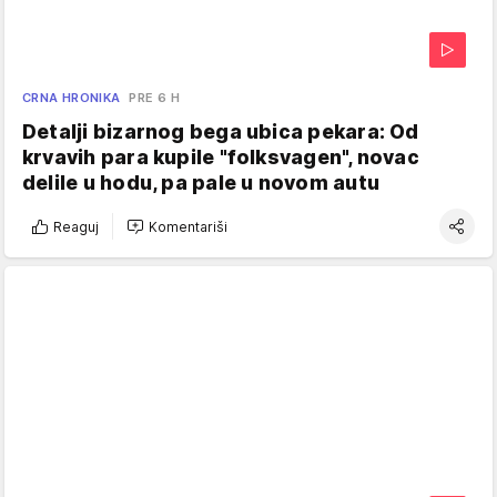
CRNA HRONIKA
PRE 6 H
Detalji bizarnog bega ubica pekara: Od
krvavih para kupile "folksvagen", novac
delile u hodu, pa pale u novom autu
Reaguj
Komentariši