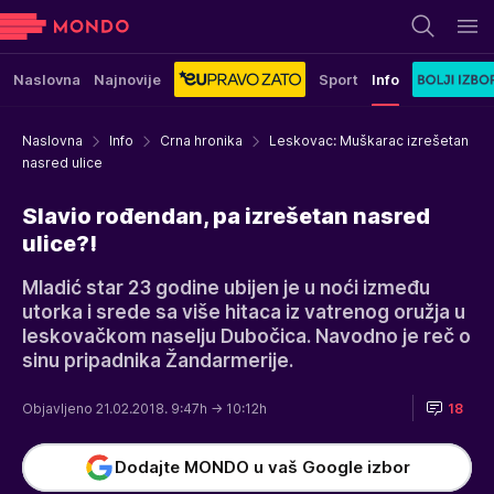
Naslovna
Najnovije
Sport
Info
Naslovna
Info
Crna hronika
Leskovac: Muškarac izrešetan
nasred ulice
Slavio rođendan, pa izrešetan nasred
ulice?!
Mladić star 23 godine ubijen je u noći između
utorka i srede sa više hitaca iz vatrenog oružja u
leskovačkom naselju Dubočica. Navodno je reč o
sinu pripadnika Žandarmerije.
Objavljeno 21.02.2018. 9:47h
→ 10:12h
18
Dodajte MONDO u vaš Google izbor