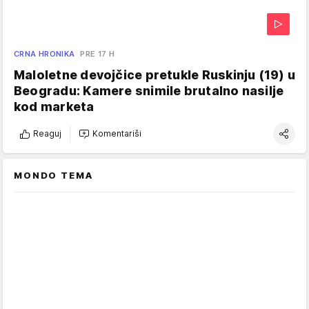
CRNA HRONIKA
PRE 17 H
Maloletne devojčice pretukle Ruskinju (19) u
Beogradu: Kamere snimile brutalno nasilje
kod marketa
Reaguj
Komentariši
MONDO TEMA