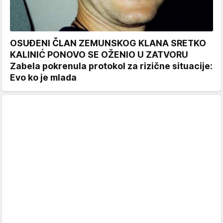
OSUĐENI ČLAN ZEMUNSKOG KLANA SRETKO
KALINIĆ PONOVO SE OŽENIO U ZATVORU
Zabela pokrenula protokol za rizične situacije:
Evo ko je mlada