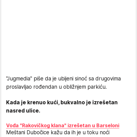
"Jugmedia" piše da je ubijeni sinoć sa drugovima
proslavljao rođendan u obližnjem parkiću.
Kada je krenuo kući, bukvalno je izrešetan
nasred ulice.
Vođa "Rakovičkog klana" izrešetan u Barseloni
Meštani Dubočice kažu da ih je u toku noći