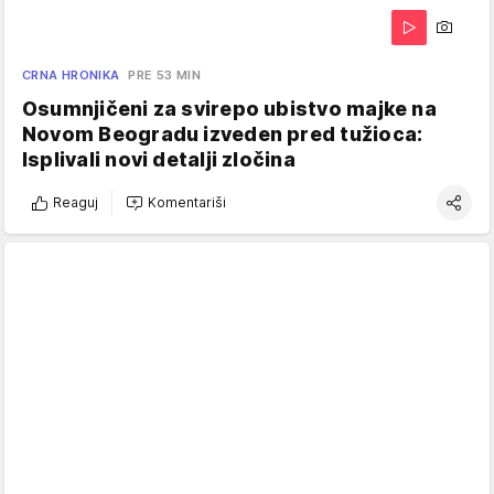
CRNA HRONIKA
PRE 53 MIN
Osumnjičeni za svirepo ubistvo majke na
Novom Beogradu izveden pred tužioca:
Isplivali novi detalji zločina
Reaguj
Komentariši