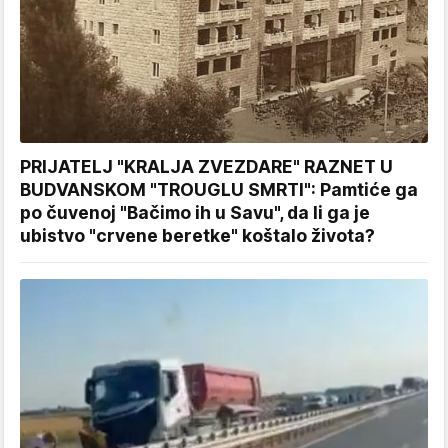
PRIJATELJ "KRALJA ZVEZDARE" RAZNET U
BUDVANSKOM "TROUGLU SMRTI": Pamtiće ga
po čuvenoj "Bačimo ih u Savu", da li ga je
ubistvo "crvene beretke" koštalo života?