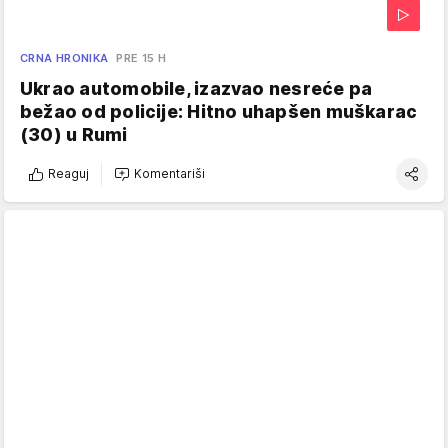
CRNA HRONIKA
PRE 15 H
Ukrao automobile, izazvao nesreće pa
bežao od policije: Hitno uhapšen muškarac
(30) u Rumi
Reaguj
Komentariši