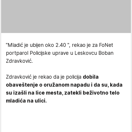
"Mladić je ubijen oko 2.40 ", rekao je za FoNet
portparol Policijske uprave u Leskovcu Boban
Zdravković.
Zdravković je rekao da je policija
dobila
obaveštenje o oružanom napadu i da su, kada
su izašli na lice mesta, zatekli beživotno telo
mladića na ulici.