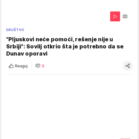
DRUŠTVO
"Pljuskovi neće pomoći, rešenje nije u
Srbiji": Sovilj otkrio šta je potrebno da se
Dunav oporavi
Reaguj
3