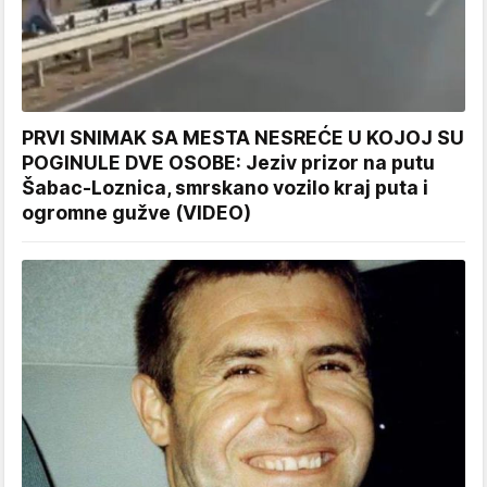
PRVI SNIMAK SA MESTA NESREĆE U KOJOJ SU
POGINULE DVE OSOBE: Jeziv prizor na putu
Šabac-Loznica, smrskano vozilo kraj puta i
ogromne gužve (VIDEO)