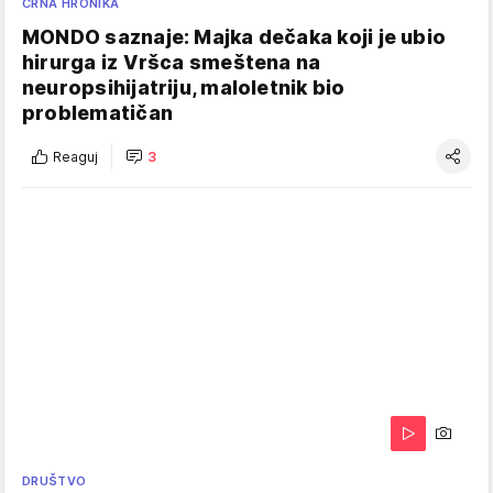
CRNA HRONIKA
MONDO saznaje: Majka dečaka koji je ubio
hirurga iz Vršca smeštena na
neuropsihijatriju, maloletnik bio
problematičan
Reaguj
3
DRUŠTVO