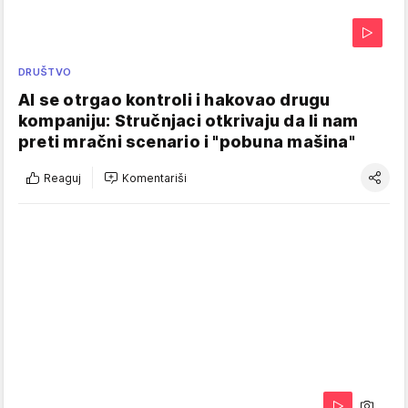
DRUŠTVO
AI se otrgao kontroli i hakovao drugu
kompaniju: Stručnjaci otkrivaju da li nam
preti mračni scenario i "pobuna mašina"
Reaguj
Komentariši