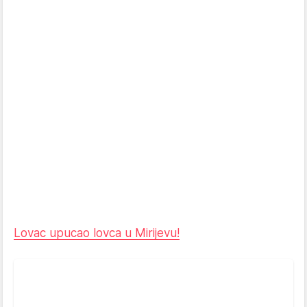
Lovac upucao lovca u Mirijevu!