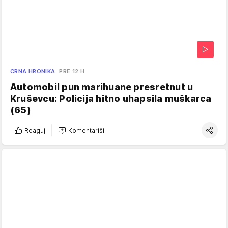
CRNA HRONIKA
PRE 12 H
Automobil pun marihuane presretnut u
Kruševcu: Policija hitno uhapsila muškarca
(65)
Reaguj
Komentariši