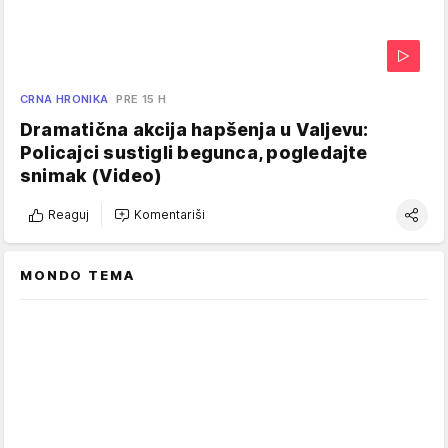
CRNA HRONIKA
PRE 15 H
Dramatična akcija hapšenja u Valjevu:
Policajci sustigli begunca, pogledajte
snimak (Video)
Reaguj
Komentariši
MONDO TEMA