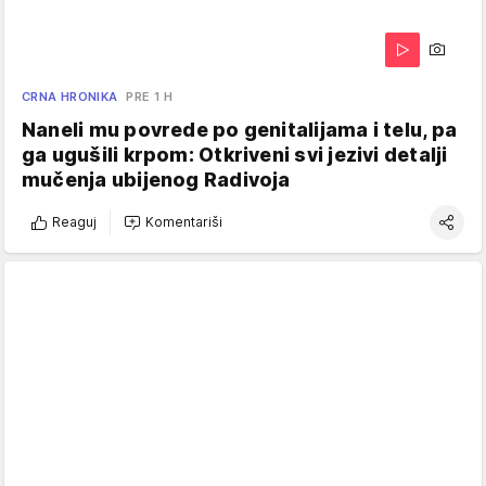
CRNA HRONIKA
PRE 1 H
Naneli mu povrede po genitalijama i telu, pa
ga ugušili krpom: Otkriveni svi jezivi detalji
mučenja ubijenog Radivoja
Reaguj
Komentariši