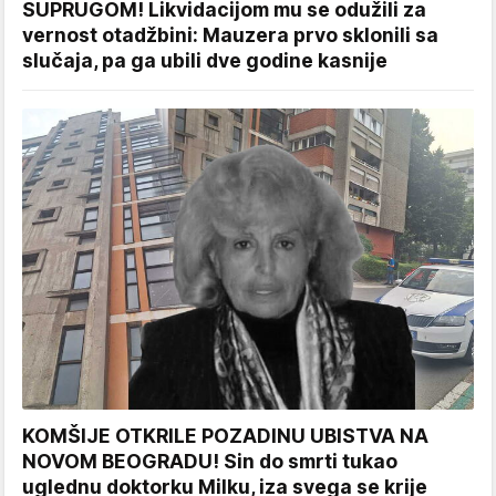
SUPRUGOM! Likvidacijom mu se odužili za
vernost otadžbini: Mauzera prvo sklonili sa
slučaja, pa ga ubili dve godine kasnije
KOMŠIJE OTKRILE POZADINU UBISTVA NA
NOVOM BEOGRADU! Sin do smrti tukao
uglednu doktorku Milku, iza svega se krije