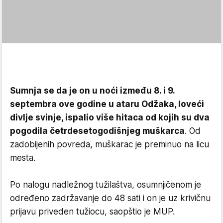
Sumnja se da je on u noći između 8. i 9.
septembra ove godine u ataru Odžaka, loveći
divlje svinje, ispalio više hitaca od kojih su dva
pogodila četrdesetogodišnjeg muškarca
. Od
zadobijenih povreda, muškarac je preminuo na licu
mesta.
Po nalogu nadležnog tužilaštva, osumnjičenom je
određeno zadržavanje do 48 sati i on je uz krivičnu
prijavu priveden tužiocu, saopštio je MUP.