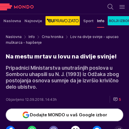
Naslovna
Najnovije
Sport
Info
Naslovna
Info
Crna hronika
Lov na divlje svinje - upucao
muškarca - hapšenje
Na mestu mrtav u lovu na divlje svinje!
Pripadnici Ministarstva unutrašnjih poslova u
Somboru uhapsili su N. J. (1993) iz Odžaka zbog
postojanja osnova sumnje da je izvršio krivično
delo ubistvo.
Objavljeno 12.09.2018. 14:43h
5
Dodajte MONDO u vaš Google izbor