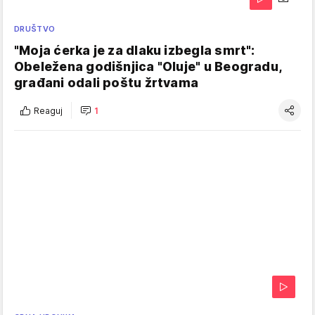
DRUŠTVO
"Moja ćerka je za dlaku izbegla smrt":
Obeležena godišnjica "Oluje" u Beogradu,
građani odali poštu žrtvama
Reaguj
1