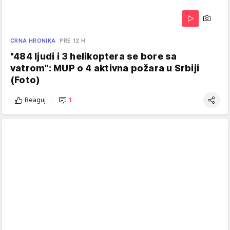
CRNA HRONIKA
PRE 12 H
"484 ljudi i 3 helikoptera se bore sa
vatrom": MUP o 4 aktivna požara u Srbiji
(Foto)
Reaguj
1