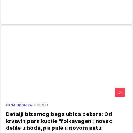
CRNA HRONIKA
PRE 3 H
Detalji bizarnog bega ubica pekara: Od
krvavih para kupile "folksvagen", novac
delile u hodu, pa pale u novom autu