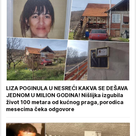
LIZA POGINULA U NESREĆI KAKVA SE DEŠAVA
JEDNOM U MILION GODINA! Nišlijka izgubila
život 100 metara od kućnog praga, porodica
mesecima čeka odgovore