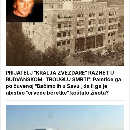
PRIJATELJ "KRALJA ZVEZDARE" RAZNET U
BUDVANSKOM "TROUGLU SMRTI": Pamtiće ga
po čuvenoj "Bačimo ih u Savu", da li ga je
ubistvo "crvene beretke" koštalo života?