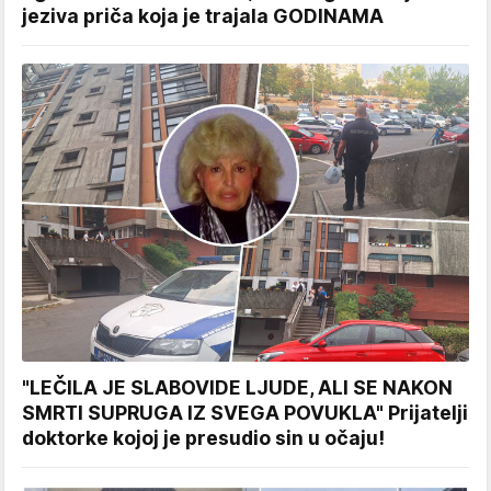
jeziva priča koja je trajala GODINAMA
"LEČILA JE SLABOVIDE LJUDE, ALI SE NAKON
SMRTI SUPRUGA IZ SVEGA POVUKLA" Prijatelji
doktorke kojoj je presudio sin u očaju!