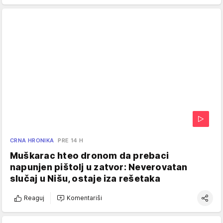
CRNA HRONIKA
PRE 14 H
Muškarac hteo dronom da prebaci
napunjen pištolj u zatvor: Neverovatan
slučaj u Nišu, ostaje iza rešetaka
Reaguj
Komentariši