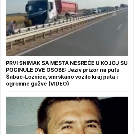
PRVI SNIMAK SA MESTA NESREĆE U KOJOJ SU
POGINULE DVE OSOBE: Jeziv prizor na putu
Šabac-Loznica, smrskano vozilo kraj puta i
ogromne gužve (VIDEO)