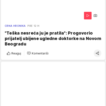
CRNA HRONIKA
PRE 12 H
"Teška nesreća ju je pratila": Progovorio
prijatelj ubijene ugledne doktorke na Novom
Beogradu
Reaguj
Komentariši