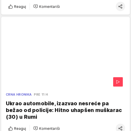
Reaguj
Komentariši
CRNA HRONIKA
PRE 11 H
Ukrao automobile, izazvao nesreće pa
bežao od policije: Hitno uhapšen muškarac
(30) u Rumi
Reaguj
Komentariši