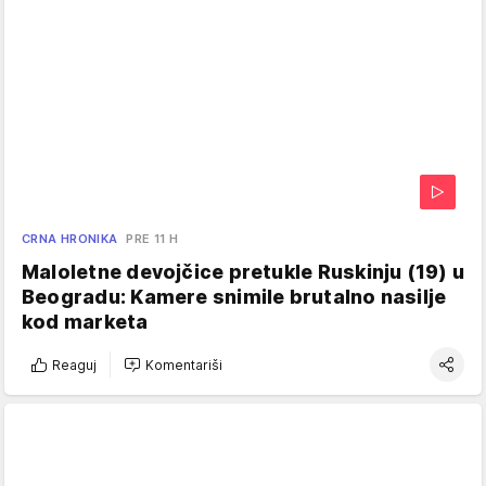
CRNA HRONIKA
PRE 11 H
Maloletne devojčice pretukle Ruskinju (19) u
Beogradu: Kamere snimile brutalno nasilje
kod marketa
Reaguj
Komentariši