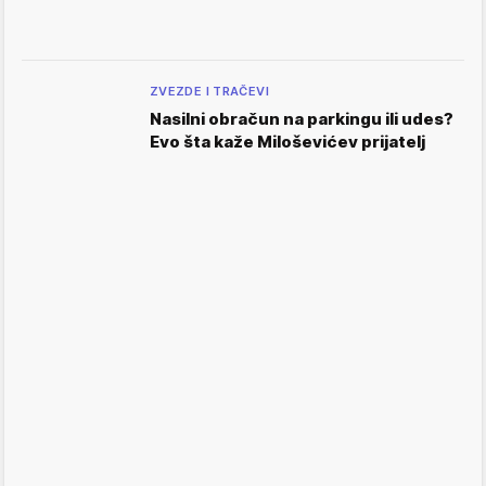
ZVEZDE I TRAČEVI
Nasilni obračun na parkingu ili udes?
Evo šta kaže Miloševićev prijatelj