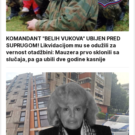
KOMANDANT "BELIH VUKOVA" UBIJEN PRED
SUPRUGOM! Likvidacijom mu se odužili za
vernost otadžbini: Mauzera prvo sklonili sa
slučaja, pa ga ubili dve godine kasnije