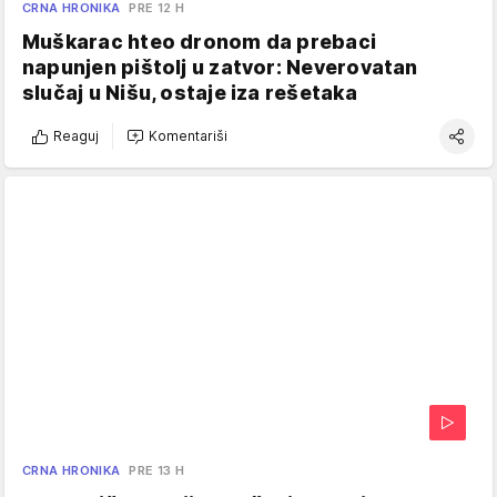
CRNA HRONIKA
PRE 12 H
Muškarac hteo dronom da prebaci
napunjen pištolj u zatvor: Neverovatan
slučaj u Nišu, ostaje iza rešetaka
Reaguj
Komentariši
CRNA HRONIKA
PRE 13 H