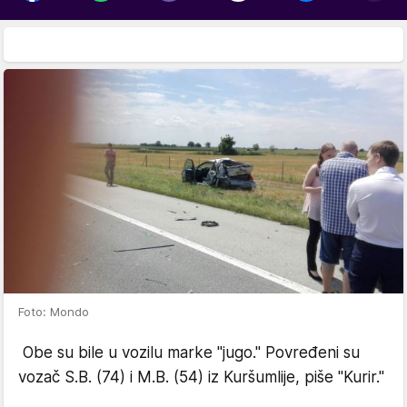
Foto: Mondo
Obe su bile u vozilu marke "jugo." Povređeni su
vozač S.B. (74) i M.B. (54) iz Kuršumlije, piše "Kurir."