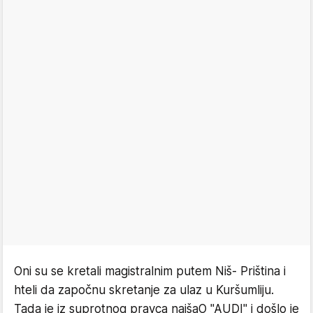
Oni su se kretali magistralnim putem Niš- Priština i
hteli da započnu skretanje za ulaz u Kuršumliju.
Tada je iz suprotnog pravca naišaO "AUDI" i došlo je