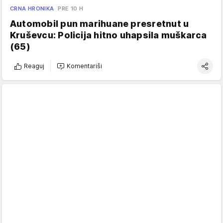
CRNA HRONIKA
PRE 10 H
Automobil pun marihuane presretnut u
Kruševcu: Policija hitno uhapsila muškarca
(65)
Reaguj
Komentariši