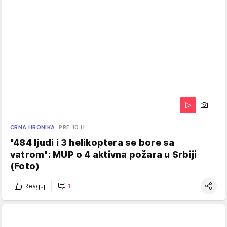
CRNA HRONIKA
PRE 10 H
"484 ljudi i 3 helikoptera se bore sa
vatrom": MUP o 4 aktivna požara u Srbiji
(Foto)
Reaguj
1