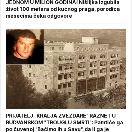
JEDNOM U MILION GODINA! Nišlijka izgubila
život 100 metara od kućnog praga, porodica
mesecima čeka odgovore
PRIJATELJ "KRALJA ZVEZDARE" RAZNET U
BUDVANSKOM "TROUGLU SMRTI": Pamtiće ga
po čuvenoj "Bačimo ih u Savu", da li ga je