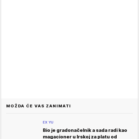
MOŽDA ĆE VAS ZANIMATI
EX YU
Bio je gradonačelnik a sada radi kao
magacioner u Irskoj za platu od