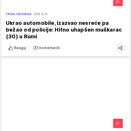
CRNA HRONIKA
PRE 9 H
Ukrao automobile, izazvao nesreće pa
bežao od policije: Hitno uhapšen muškarac
(30) u Rumi
Reaguj
Komentariši