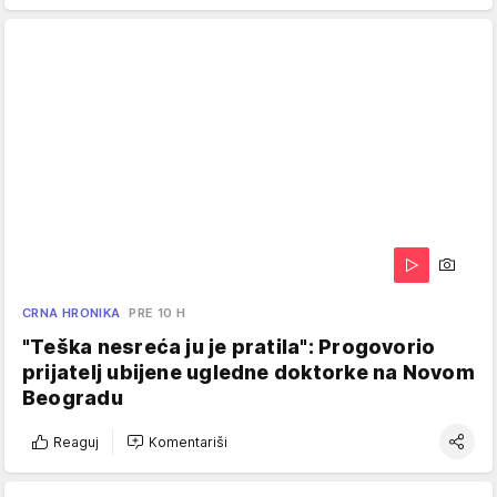
CRNA HRONIKA
PRE 10 H
"Teška nesreća ju je pratila": Progovorio
prijatelj ubijene ugledne doktorke na Novom
Beogradu
Reaguj
Komentariši