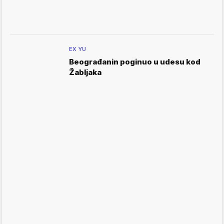
EX YU
Beograđanin poginuo u udesu kod
Žabljaka