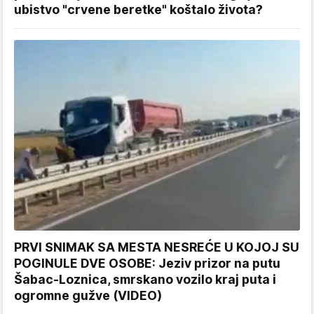
ubistvo "crvene beretke" koštalo života?
PRVI SNIMAK SA MESTA NESREĆE U KOJOJ SU
POGINULE DVE OSOBE: Jeziv prizor na putu
Šabac-Loznica, smrskano vozilo kraj puta i
ogromne gužve (VIDEO)