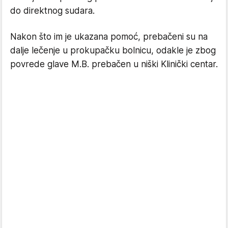
do direktnog sudara.
Nakon što im je ukazana pomoć, prebačeni su na
dalje lečenje u prokupačku bolnicu, odakle je zbog
povrede glave M.B. prebačen u niški Klinički centar.