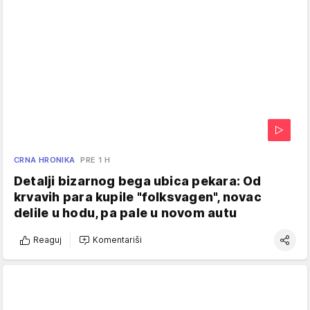
CRNA HRONIKA
PRE 1 H
Detalji bizarnog bega ubica pekara: Od
krvavih para kupile "folksvagen", novac
delile u hodu, pa pale u novom autu
Reaguj
Komentariši