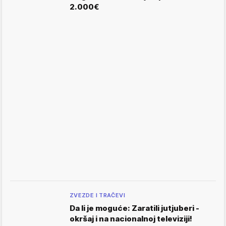
2.000€
ZVEZDE I TRAČEVI
Da li je moguće: Zaratili jutjuberi -
okršaj i na nacionalnoj televiziji!