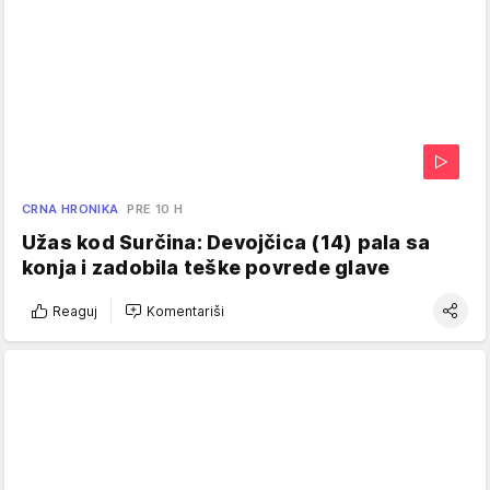
CRNA HRONIKA
PRE 10 H
Užas kod Surčina: Devojčica (14) pala sa
konja i zadobila teške povrede glave
Reaguj
Komentariši