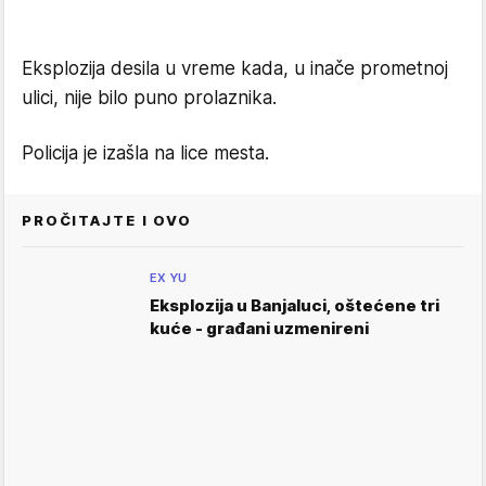
Eksplozija desila u vreme kada, u inače prometnoj
ulici, nije bilo puno prolaznika.
Policija je izašla na lice mesta.
PROČITAJTE I OVO
EX YU
Eksplozija u Banjaluci, oštećene tri
kuće - građani uzmenireni