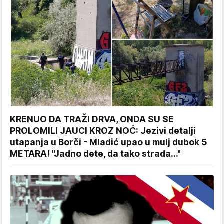
KRENUO DA TRAŽI DRVA, ONDA SU SE
PROLOMILI JAUCI KROZ NOĆ: Jezivi detalji
utapanja u Borči - Mladić upao u mulj dubok 5
METARA! "Jadno dete, da tako strada..."