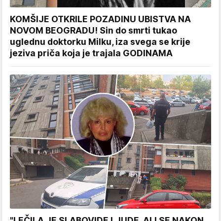
KOMŠIJE OTKRILE POZADINU UBISTVA NA
NOVOM BEOGRADU! Sin do smrti tukao
uglednu doktorku Milku, iza svega se krije
jeziva priča koja je trajala GODINAMA
"LEČILA JE SLABOVIDE LJUDE, ALI SE NAKON