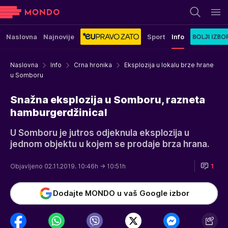
Naslovna
Najnovije
Sport
Info
Naslovna
Info
Crna hronika
Eksplozija u lokalu brze hrane
u Somboru
Snažna eksplozija u Somboru, razneta
hamburgerdžinica!
U Somboru je jutros odjeknula eksplozija u
jednom objektu u kojem se prodaje brza hrana.
Objavljeno 02.11.2019. 10:46h
→ 10:51h
1
Dodajte MONDO u vaš Google izbor