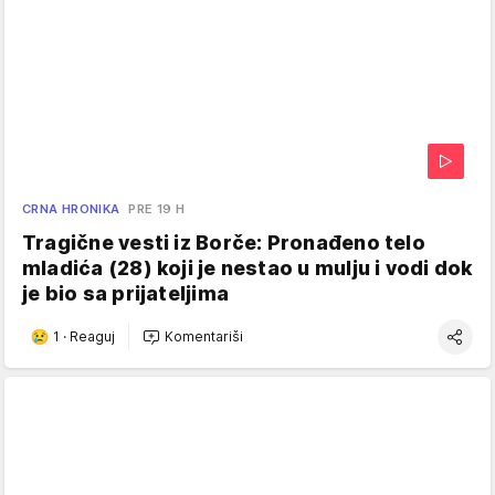
CRNA HRONIKA
PRE 19 H
Tragične vesti iz Borče: Pronađeno telo
mladića (28) koji je nestao u mulju i vodi dok
je bio sa prijateljima
1
·
Reaguj
Komentariši