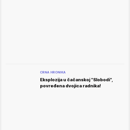
CRNA HRONIKA
Eksplozija u čačanskoj "Slobodi",
povređena dvojica radnika!