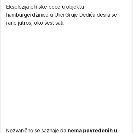
Eksplozija plinske boce u objektu
hamburgerdžinice u Ulici Gruje Dedića desila se
rano jutros, oko šest sati.
Nezvanično se saznaje da
nema povređenih u