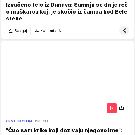
Izvučeno telo iz Dunava: Sumnja se da je reč
o muškarcu koji je skočio iz čamca kod Bele
stene
Reaguj
Komentariši
CRNA HRONIKA
PRE 11 H
"Čuo sam krike koji dozivaju njegovo ime":