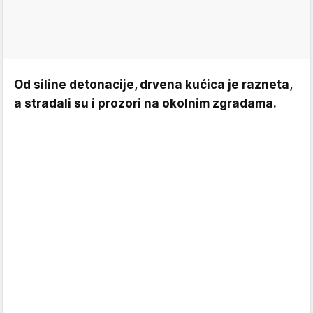
Od siline detonacije, drvena kućica je razneta,
a stradali su i prozori na okolnim zgradama.