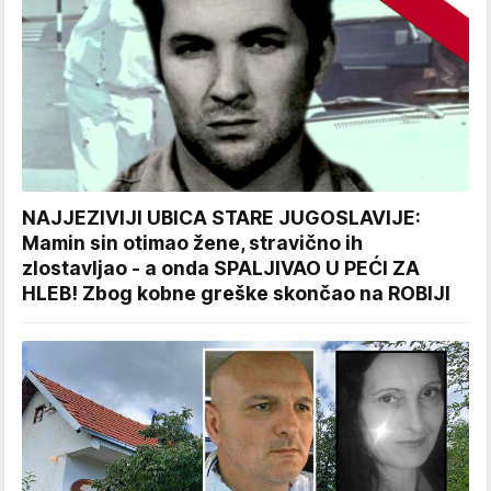
NAJJEZIVIJI UBICA STARE JUGOSLAVIJE:
Mamin sin otimao žene, stravično ih
zlostavljao - a onda SPALJIVAO U PEĆI ZA
HLEB! Zbog kobne greške skončao na ROBIJI