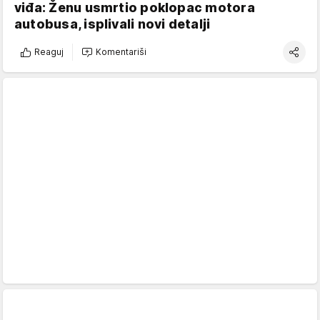
viđa: Ženu usmrtio poklopac motora
autobusa, isplivali novi detalji
Reaguj
Komentariši