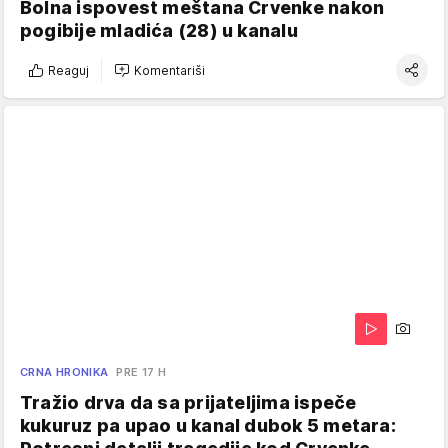
Bolna ispovest meštana Crvenke nakon
pogibije mladića (28) u kanalu
Reaguj
Komentariši
CRNA HRONIKA
PRE 17 H
Tražio drva da sa prijateljima ispeče
kukuruz pa upao u kanal dubok 5 metara: