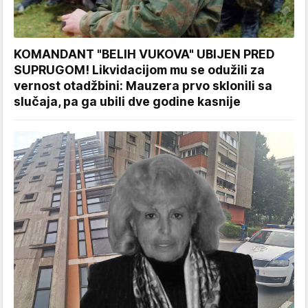
KOMANDANT "BELIH VUKOVA" UBIJEN PRED
SUPRUGOM! Likvidacijom mu se odužili za
vernost otadžbini: Mauzera prvo sklonili sa
slučaja, pa ga ubili dve godine kasnije