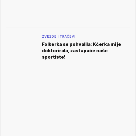
ZVEZDE I TRAČEVI
Folkerka se pohvalila: Kćerka mi je
doktorirala, zastupaće naše
sportiste!