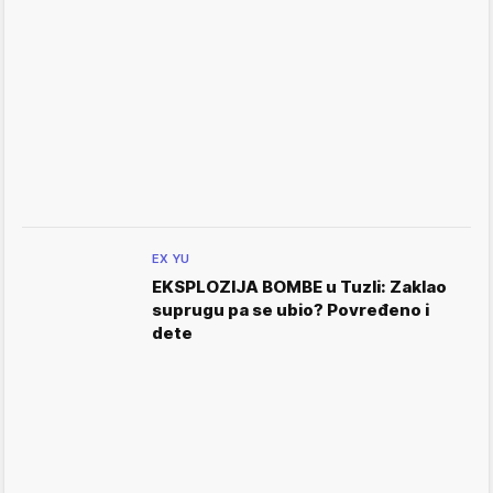
EX YU
EKSPLOZIJA BOMBE u Tuzli: Zaklao
suprugu pa se ubio? Povređeno i
dete