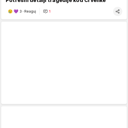
Potresni detalji tragedije kod Crvenke
3
·
Reaguj
1