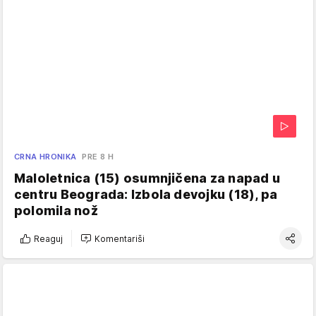
CRNA HRONIKA
PRE 8 H
Maloletnica (15) osumnjičena za napad u
centru Beograda: Izbola devojku (18), pa
polomila nož
Reaguj
Komentariši