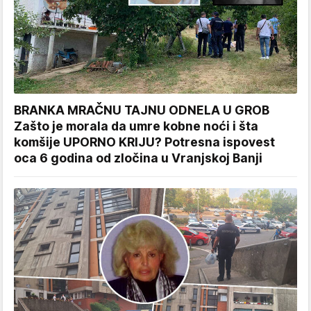
BRANKA MRAČNU TAJNU ODNELA U GROB
Zašto je morala da umre kobne noći i šta
komšije UPORNO KRIJU? Potresna ispovest
oca 6 godina od zločina u Vranjskoj Banji