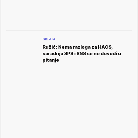
SRBIJA
Ružić: Nema razloga za HAOS,
saradnja SPS i SNS se ne dovodi u
pitanje