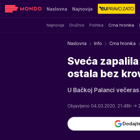
Naslovna
Najnovije
Najnovije
Društvo
Politika
Crna hronika
Sensa
Stvar ukusa
Yumama
Naslovna
Info
Crna hronika
Sveća zapalila
ostala bez kr
U Bačkoj Palanci večeras 
Objavljeno 04.03.2020. 21:48h
→ 2
Dodajt