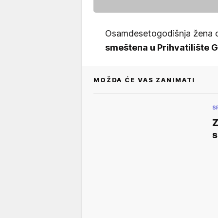
Osamdesetogodišnja žena o
smeštena u Prihvatilište 
MOŽDA ĆE VAS ZANIMATI
S
Z
s