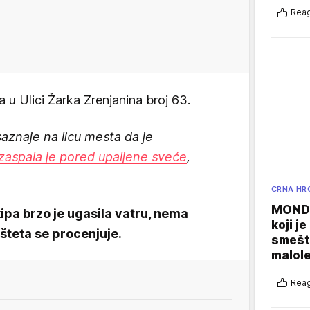
Reag
 u Ulici Žarka Zrenjanina broj 63.
saznaje na licu mesta da je
zaspala je pored upaljene sveće
,
CRNA HR
MONDO
pa brzo je ugasila vatru, nema
koji j
šteta se procenjuje.
smešte
malole
Reag