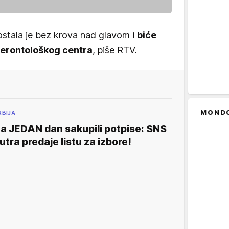
stala je bez krova nad glavom i
biće
Gerontološkog centra
, piše RTV.
MOND
RBIJA
a JEDAN dan sakupili potpise: SNS
utra predaje listu za izbore!