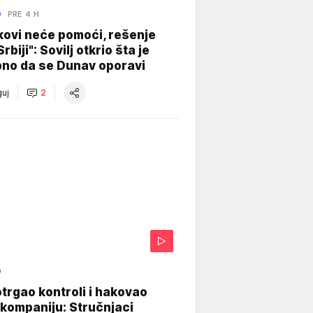
O
PRE 4 H
kovi neće pomoći, rešenje
Srbiji": Sovilj otkrio šta je
bno da se Dunav oporavi
uj
2
O
otrgao kontroli i hakovao
kompaniju: Stručnjaci