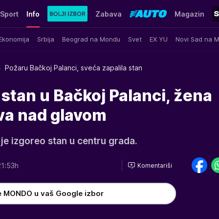
Sport
Info
Zabava
Magazin
Ekonomija
Srbija
Beograd na Mondu
Svet
EX YU
Novi Sad na 
Požaru Bačkoj Palanci, sveća zapalila stan
 stan u Bačkoj Palanci, žena
ova nad glavom
je izgoreo stan u centru grada.
1:53h
Komentariši
e MONDO u vaš Google izbor