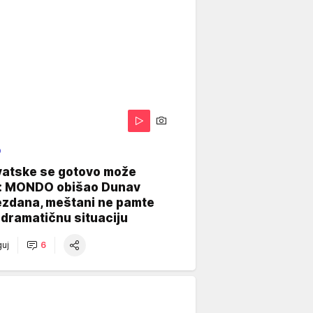
O
vatske se gotovo može
: MONDO obišao Dunav
ezdana, meštani ne pamte
dramatičnu situaciju
uj
6