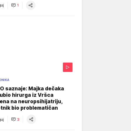
uj
1
ONIKA
 saznaje: Majka dečaka
e ubio hirurga iz Vršca
na na neuropsihijatriju,
tnik bio problematičan
uj
3