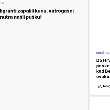
X YU
igranti zapalili kuću, vatrogasci
nutra našli pušku!
DRUŠTV
Do Hr
peške
kod B
ovako 
Reag