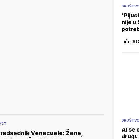
DRUŠTV
"Pljus
nije u 
potre
Reag
DRUŠTV
VET
AI se 
redsednik Venecuele: Žene,
drugu 