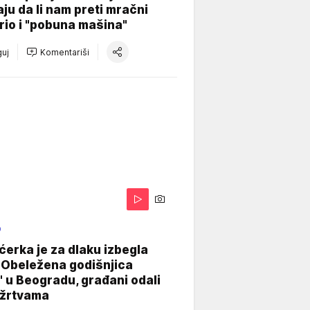
aju da li nam preti mračni
io i "pobuna mašina"
uj
Komentariši
O
ćerka je za dlaku izbegla
 Obeležena godišnjica
" u Beogradu, građani odali
 žrtvama