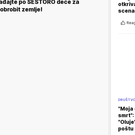
ađajte po ŠESTORO dece za
otkriv
obrobit zemlje!
scenar
Reag
DRUŠTV
"Moja 
smrt":
"Oluje
poštu