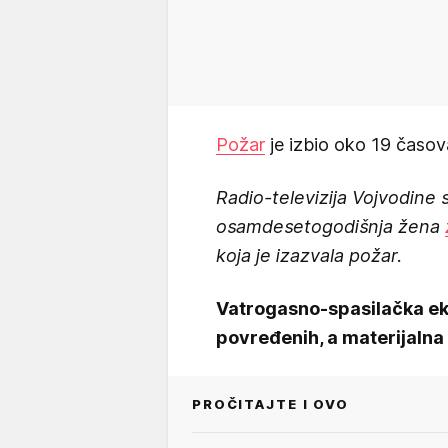
Požar
je izbio oko 19 časova
Radio-televizija Vojvodine 
osamdesetogodišnja žena
koja je izazvala požar.
Vatrogasno-spasilačka eki
povređenih, a materijalna 
PROČITAJTE I OVO