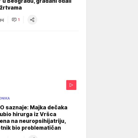
" u Beogradu, građani odali
 žrtvama
uj
1
ONIKA
 saznaje: Majka dečaka
e ubio hirurga iz Vršca
na na neuropsihijatriju,
tnik bio problematičan