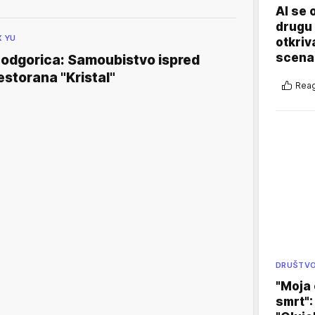
AI se 
drugu 
X YU
otkriv
scenar
odgorica: Samoubistvo ispred
estorana "Kristal"
Reag
DRUŠTV
"Moja 
smrt":