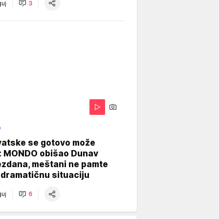
uj
3
O
vatske se gotovo može
: MONDO obišao Dunav
ezdana, meštani ne pamte
dramatičnu situaciju
uj
6