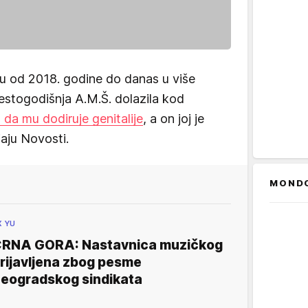
odu od 2018. godine do danas u više
estogodišnja A.M.Š. dolazila kod
da mu dodiruje genitalije
, a on joj je
jaju Novosti.
MOND
X YU
RNA GORA: Nastavnica muzičkog
rijavljena zbog pesme
eogradskog sindikata