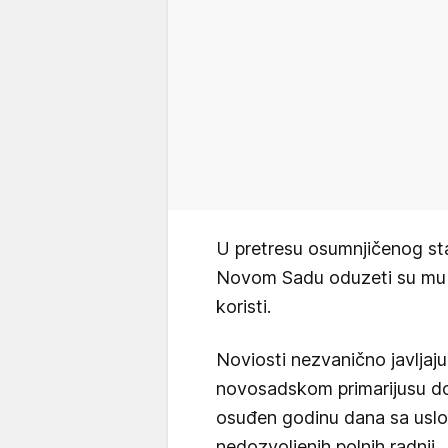
U pretresu osumnjičenog st
Novom Sadu oduzeti su mu ta
koristi.
Noviosti nezvanično javljaju
novosadskom primarijusu dok
osuđen godinu dana sa usl
nedozvoljenih polnih radnji.