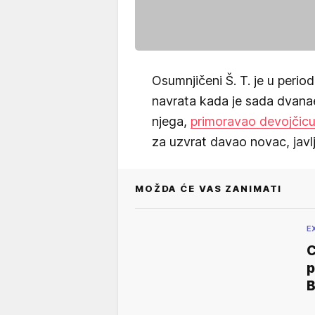
Osumnjičeni Š. T. je u peri
navrata kada je sada dvana
njega,
primoravao devojčicu 
za uzvrat davao novac, javl
MOŽDA ĆE VAS ZANIMATI
E
C
p
B