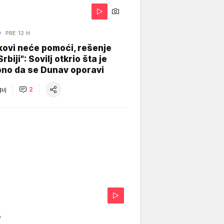
O
PRE 12 H
kovi neće pomoći, rešenje
Srbiji": Sovilj otkrio šta je
bno da se Dunav oporavi
uj
2
O