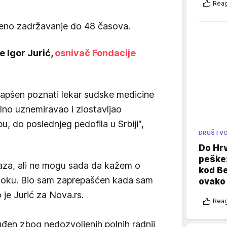
Reag
eno zadržavanje do 48 časova.
e Igor Jurić,
osnivač Fondacije
apšen poznati lekar sudske medicine
alno uznemiravao i zlostavljao
, do poslednjeg pedofila u Srbiji",
DRUŠTV
Do Hr
peške
za, ali ne mogu sada da kažem o
kod B
 u toku. Bio sam zaprepašćen kada sam
ovako 
 je Jurić za Nova.rs.
Reag
uđen zbog nedozvoljenih polnih radnji