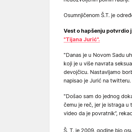
Osumnjičenom Š.T. je određ
Vest o hapšenju potvrdio j
"Tijana Jurić".
"Danas je u Novom Sadu uh
koji je u više navrata seksu
devojčicu. Nastavljamo borbu
napisao je Jurić na twitteru.
"Došao sam do jednog doka
čemu je reč, jer je istraga
video da je povratnik”, rekao
Š. T. je 2009. godine bio os