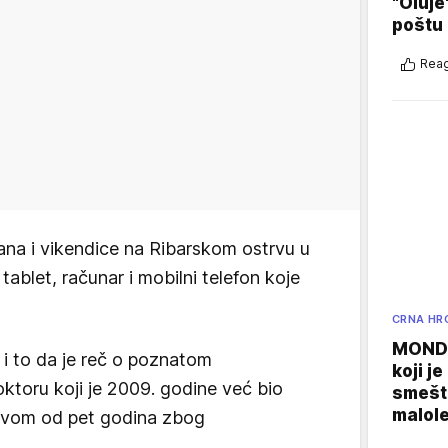
"Oluje
poštu
Reag
ana i vikendice na Ribarskom ostrvu u
blet, računar i mobilni telefon koje
CRNA HR
MONDO
 i to da je reč o poznatom
koji j
toru koji je 2009. godine već bio
smešte
malole
ovom od pet godina zbog