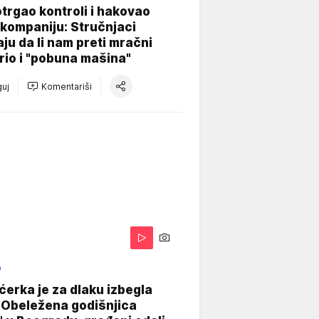
otrgao kontroli i hakovao
kompaniju: Stručnjaci
aju da li nam preti mračni
io i "pobuna mašina"
uj
Komentariši
O
ćerka je za dlaku izbegla
 Obeležena godišnjica