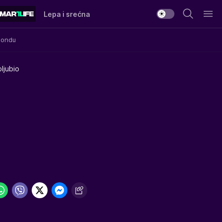
Lepa i srećna
Mondu
ljubio