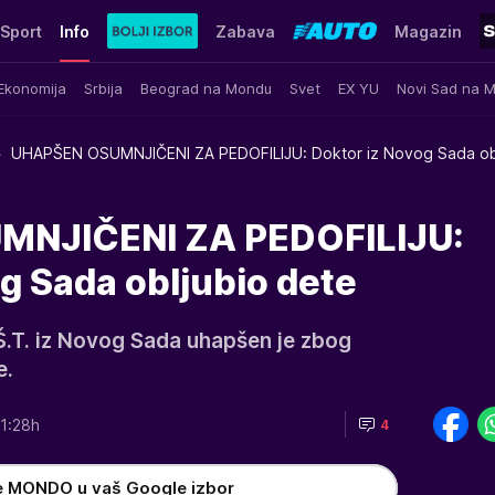
Sport
Info
Zabava
Magazin
Ekonomija
Srbija
Beograd na Mondu
Svet
EX YU
Novi Sad na 
UHAPŠEN OSUMNJIČENI ZA PEDOFILIJU: Doktor iz Novog Sada ob
NJIČENI ZA PEDOFILIJU:
g Sada obljubio dete
.T. iz Novog Sada uhapšen je zbog
e.
1:28h
4
e MONDO u vaš Google izbor