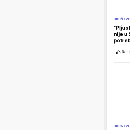
DRUŠTV
"Pljus
nije u 
potre
Reag
DRUŠTV