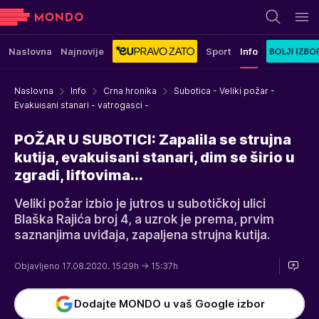
Naslovna
Najnovije
Sport
Info
Naslovna
Info
Crna hronika
Subotica - Veliki požar -
Evakuisani stanari - vatrogasci -
POŽAR U SUBOTICI: Zapalila se strujna
kutija, evakuisani stanari, dim se širio u
zgradi, liftovima...
Veliki požar izbio je jutros u subotičkoj ulici
Blaška Rajića broj 4, a uzrok je prema, prvim
saznanjima uviđaja, zapaljena strujna kutija.
Objavljeno 17.08.2020. 15:29h
→ 15:37h
Dodajte MONDO u vaš Google izbor