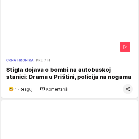
CRNA HRONIKA
PRE 7 H
Stigla dojava o bombi na autobuskoj
stanici: Drama u Prištini, policija na nogama
1
·
Reaguj
Komentariši