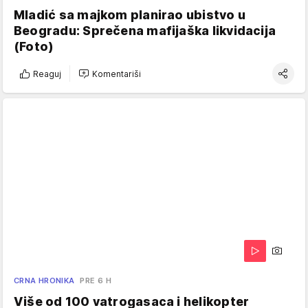
Mladić sa majkom planirao ubistvo u
Beogradu: Sprečena mafijaška likvidacija
(Foto)
Reaguj
Komentariši
CRNA HRONIKA
PRE 6 H
Više od 100 vatrogasaca i helikopter