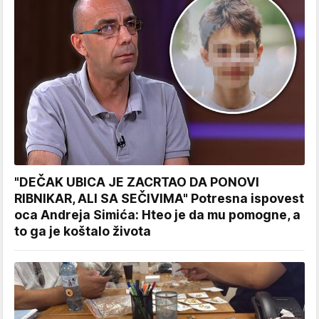
"DEČAK UBICA JE ZACRTAO DA PONOVI
RIBNIKAR, ALI SA SEČIVIMA" Potresna ispovest
oca Andreja Simića: Hteo je da mu pomogne, a
to ga je koštalo života