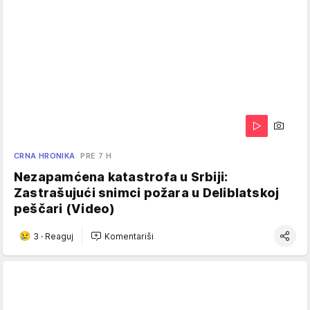
CRNA HRONIKA
PRE 7 H
Nezapamćena katastrofa u Srbiji:
Zastrašujući snimci požara u Deliblatskoj
peščari (Video)
3
·
Reaguj
Komentariši