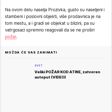
Na ovom delu naselja Prozivka, gusto su naseljeni i
stambeni i poslovni objekti, više prodavnica je na
tom mestu, a i gradi se objekat u blizini, pa su
vatrgosaci spremno reagovali da se ne proširi
požar
.
MOŽDA ĆE VAS ZANIMATI
SVET
Veliki POŽAR KOD ATINE, zatvoren
autoput (VIDEO)