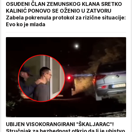
OSUĐENI ČLAN ZEMUNSKOG KLANA SRETKO
KALINIĆ PONOVO SE OŽENIO U ZATVORU
Zabela pokrenula protokol za rizične situacije:
Evo ko je mlada
UBIJEN VISOKORANGIRANI "ŠKALJARAC"!
Stručnjak za bezbednost otkrio da li je ubistvo