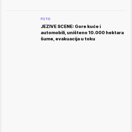
FOTO
JEZIVE SCENE: Gore kuće i
automobili, uništeno 10.000 hektara
šume, evakuacija u toku