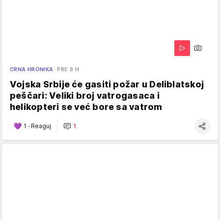
CRNA HRONIKA
PRE 8 H
Vojska Srbije će gasiti požar u Deliblatskoj
peščari: Veliki broj vatrogasaca i
helikopteri se već bore sa vatrom
1
·
Reaguj
1