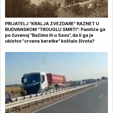
PRIJATELJ "KRALJA ZVEZDARE" RAZNET U
BUDVANSKOM "TROUGLU SMRTI": Pamtiće ga
po čuvenoj "Bačimo ih u Savu", da li ga je
ubistvo "crvene beretke" koštalo života?