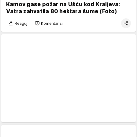
Kamov gase požar na Ušću kod Kraljeva:
Vatra zahvatila 80 hektara šume (Foto)
Reaguj
Komentariši