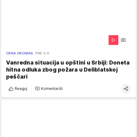
CRNA HRONIKA
PRE 5 H
Vanredna situacija u opštini u Srbiji: Doneta
hitna odluka zbog požara u Deliblatskoj
peščari
Reaguj
Komentariši