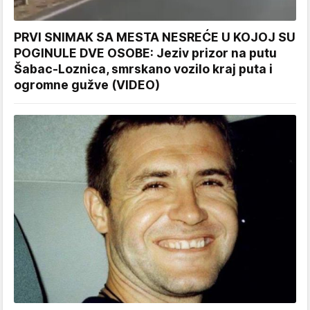
PRVI SNIMAK SA MESTA NESREĆE U KOJOJ SU
POGINULE DVE OSOBE: Jeziv prizor na putu
Šabac-Loznica, smrskano vozilo kraj puta i
ogromne gužve (VIDEO)