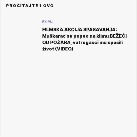
PROČITAJTE I OVO
EX YU
FILMSKA AKCIJA SPASAVANJA:
Muškarac se popeo na klimu BEŽEĆI
OD POŽARA, vatrogasci mu spasili
život (VIDEO)