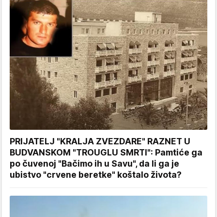
PRIJATELJ "KRALJA ZVEZDARE" RAZNET U
BUDVANSKOM "TROUGLU SMRTI": Pamtiće ga
po čuvenoj "Bačimo ih u Savu", da li ga je
ubistvo "crvene beretke" koštalo života?