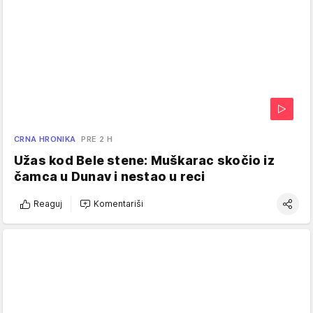
CRNA HRONIKA
PRE 2 H
Užas kod Bele stene: Muškarac skočio iz
čamca u Dunav i nestao u reci
Reaguj
Komentariši