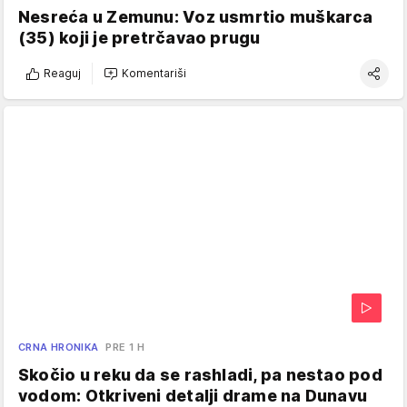
Nesreća u Zemunu: Voz usmrtio muškarca
(35) koji je pretrčavao prugu
Reaguj
Komentariši
CRNA HRONIKA
PRE 1 H
Skočio u reku da se rashladi, pa nestao pod
vodom: Otkriveni detalji drame na Dunavu