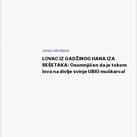
CRNA HRONIKA
LOVAC IZ GADŽINOG HANA IZA
REŠETAKA: Osumnjičen da je tokom
lova na divlje svinje UBIO muškarca!