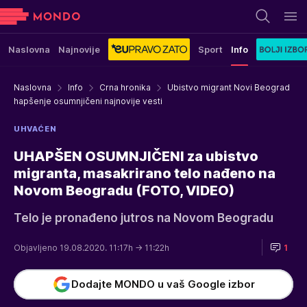
Naslovna
Najnovije
Sport
Info
Naslovna
Info
Crna hronika
Ubistvo migrant Novi Beograd
hapšenje osumnjičeni najnovije vesti
UHVAĆEN
UHAPŠEN OSUMNJIČENI za ubistvo
migranta, masakrirano telo nađeno na
Novom Beogradu (FOTO, VIDEO)
Telo je pronađeno jutros na Novom Beogradu
Objavljeno 19.08.2020. 11:17h
→ 11:22h
1
Dodajte MONDO u vaš Google izbor