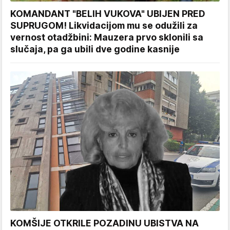
KOMANDANT "BELIH VUKOVA" UBIJEN PRED
SUPRUGOM! Likvidacijom mu se odužili za
vernost otadžbini: Mauzera prvo sklonili sa
slučaja, pa ga ubili dve godine kasnije
KOMŠIJE OTKRILE POZADINU UBISTVA NA