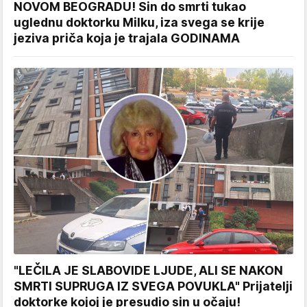
NOVOM BEOGRADU! Sin do smrti tukao
uglednu doktorku Milku, iza svega se krije
jeziva priča koja je trajala GODINAMA
"LEČILA JE SLABOVIDE LJUDE, ALI SE NAKON
SMRTI SUPRUGA IZ SVEGA POVUKLA" Prijatelji
doktorke kojoj je presudio sin u očaju!