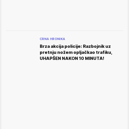
CRNA HRONIKA
Brza akcija policije: Razbojnik uz
pretnju nožem opljačkao trafiku,
UHAPŠEN NAKON 10 MINUTA!