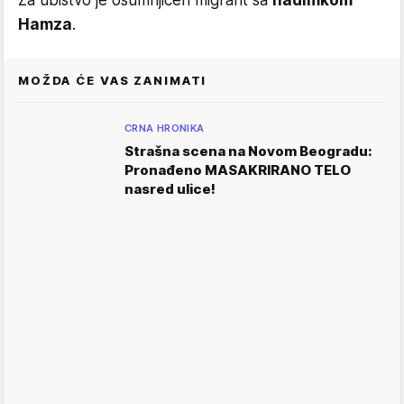
Za ubistvo je osumnjičen migrant sa
nadimkom
Hamza
.
MOŽDA ĆE VAS ZANIMATI
CRNA HRONIKA
Strašna scena na Novom Beogradu:
Pronađeno MASAKRIRANO TELO
nasred ulice!