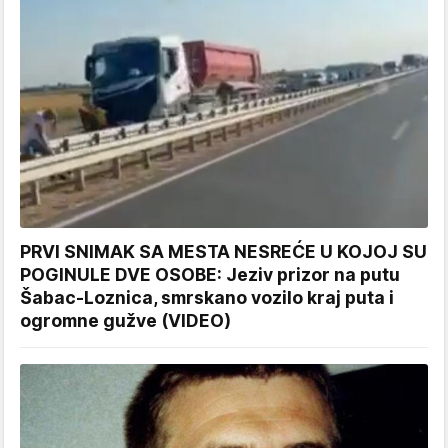
PRVI SNIMAK SA MESTA NESREĆE U KOJOJ SU
POGINULE DVE OSOBE: Jeziv prizor na putu
Šabac-Loznica, smrskano vozilo kraj puta i
ogromne gužve (VIDEO)