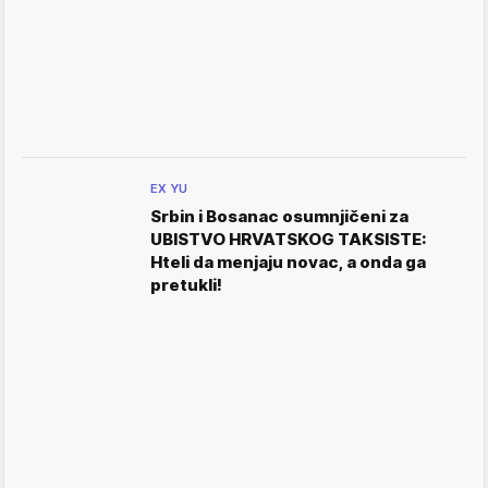
EX YU
Srbin i Bosanac osumnjičeni za
UBISTVO HRVATSKOG TAKSISTE:
Hteli da menjaju novac, a onda ga
pretukli!