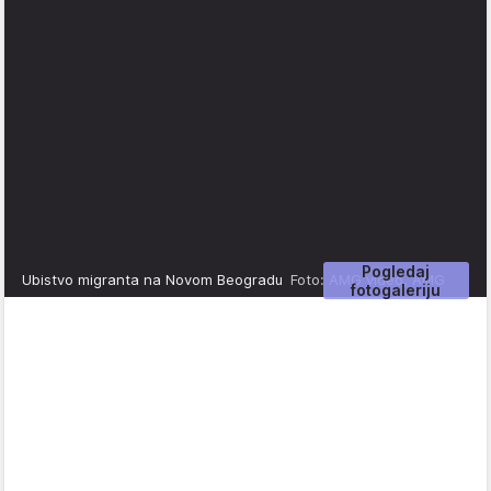
Pogledaj
Ubistvo migranta na Novom Beogradu
Foto: AMG video, AMG
fotogaleriju