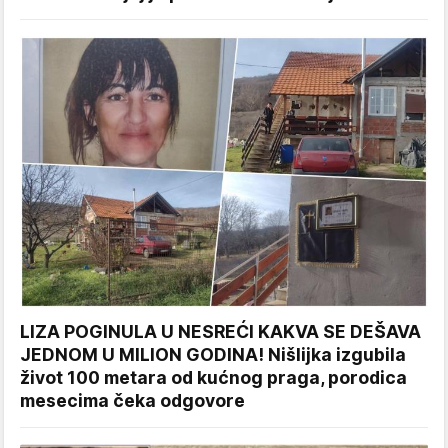
LIZA POGINULA U NESREĆI KAKVA SE DEŠAVA
JEDNOM U MILION GODINA! Nišlijka izgubila
život 100 metara od kućnog praga, porodica
mesecima čeka odgovore