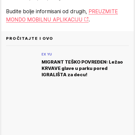
Budite bolje informisani od drugih,
PREUZMITE
MONDO MOBILNU APLIKACIJU
.
PROČITAJTE I OVO
EX YU
MIGRANT TEŠKO POVREĐEN: Ležao
KRVAVE glave u parku pored
IGRALIŠTA za decu!