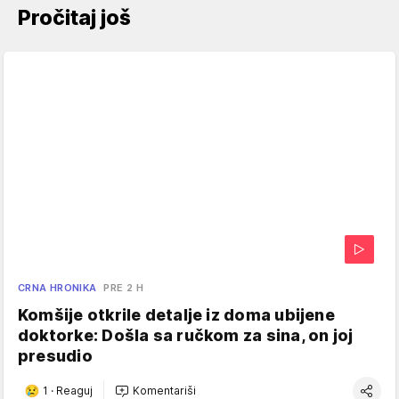
Pročitaj još
CRNA HRONIKA
PRE 2 H
Komšije otkrile detalje iz doma ubijene
doktorke: Došla sa ručkom za sina, on joj
presudio
1
·
Reaguj
Komentariši