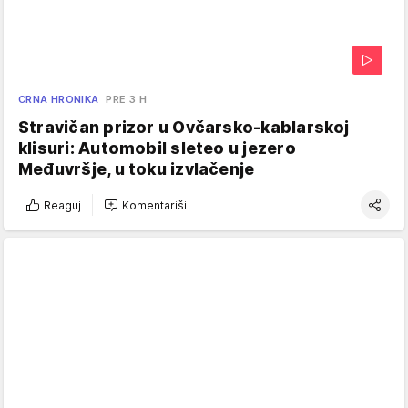
CRNA HRONIKA
PRE 3 H
Stravičan prizor u Ovčarsko-kablarskoj
klisuri: Automobil sleteo u jezero
Međuvršje, u toku izvlačenje
Reaguj
Komentariši