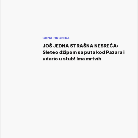
CRNA HRONIKA
JOŠ JEDNA STRAŠNA NESREĆA:
Sleteo džipom sa puta kod Pazara i
udario u stub! Ima mrtvih