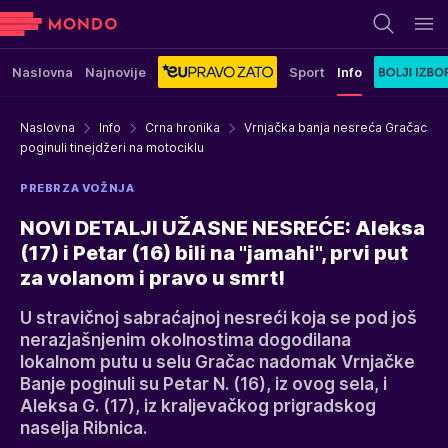
Naslovna
Najnovije
Sport
Info
Naslovna
Info
Crna hronika
Vrnjačka banja nesreća Gračac
poginuli tinejdžeri na motociklu
PREBRZA VOŽNJA
NOVI DETALJI UŽASNE NESREĆE: Aleksa
(17) i Petar (16) bili na "jamahi", prvi put
za volanom i pravo u smrt!
U stravičnoj sabraćajnoj nesreći koja se pod još
nerazjašnjenim okolnostima dogodilana
lokalnom putu u selu Gračac nadomak Vrnjačke
Banje poginuli su Petar N. (16), iz ovog sela, i
Aleksa G. (17), iz kraljevačkog prigradskog
naselja Ribnica.