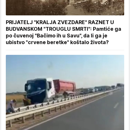
PRIJATELJ "KRALJA ZVEZDARE" RAZNET U
BUDVANSKOM "TROUGLU SMRTI": Pamtiće ga
po čuvenoj "Bačimo ih u Savu", da li ga je
ubistvo "crvene beretke" koštalo života?