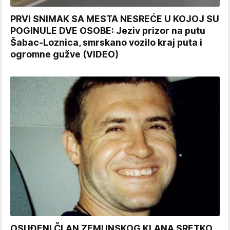
PRVI SNIMAK SA MESTA NESREĆE U KOJOJ SU
POGINULE DVE OSOBE: Jeziv prizor na putu
Šabac-Loznica, smrskano vozilo kraj puta i
ogromne gužve (VIDEO)
OSUĐENI ČLAN ZEMUNSKOG KLANA SRETKO