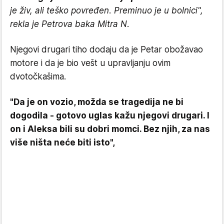
je živ, ali teško povređen. Preminuo je u bolnici",
rekla je Petrova baka Mitra N.
Njegovi drugari tiho dodaju da je Petar obožavao
motore i da je bio vešt u upravljanju ovim
dvotočkašima.
"Da je on vozio, možda se tragedija ne bi
dogodila - gotovo uglas kažu njegovi drugari. I
on i Aleksa bili su dobri momci. Bez njih, za nas
više ništa neće biti isto",