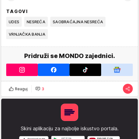
TAGOVI
UDES
NESREĆA
SAOBRAĆAJNA NESREĆA
VRNJAČKA BANJA
Pridruži se MONDO zajednici.
Reaguj
3
Skini aplikaciju za najbolje iskustvo portala.