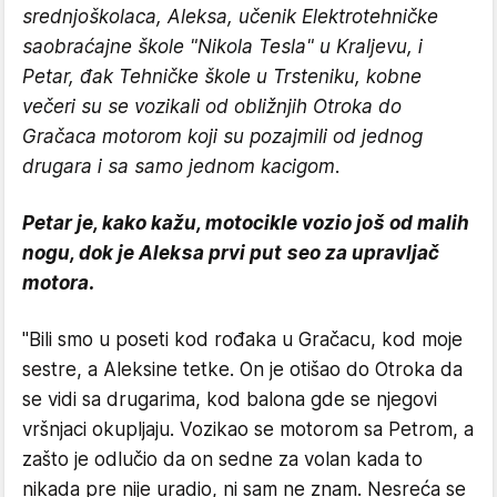
srednjoškolaca, Aleksa, učenik Elektrotehničke
saobraćajne škole "Nikola Tesla" u Kraljevu, i
Petar, đak Tehničke škole u Trsteniku, kobne
večeri su se vozikali od obližnjih Otroka do
Gračaca motorom koji su pozajmili od jednog
drugara i sa samo jednom kacigom.
Petar je, kako kažu, motocikle vozio još od malih
nogu, dok je Aleksa prvi put seo za upravljač
motora.
"Bili smo u poseti kod rođaka u Gračacu, kod moje
sestre, a Aleksine tetke. On je otišao do Otroka da
se vidi sa drugarima, kod balona gde se njegovi
vršnjaci okupljaju. Vozikao se motorom sa Petrom, a
zašto je odlučio da on sedne za volan kada to
nikada pre nije uradio, ni sam ne znam. Nesreća se