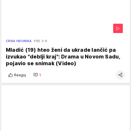
CRNA HRONIKA
PRE 3 H
Mladić (19) hteo ženi da ukrade lančić pa
izvukao "deblji kraj": Drama u Novom Sadu,
pojavio se snimak (Video)
Reaguj
1