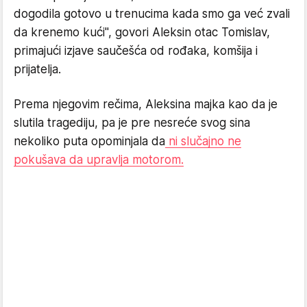
dogodila gotovo u trenucima kada smo ga već zvali
da krenemo kući", govori Aleksin otac Tomislav,
primajući izjave saučešća od rođaka, komšija i
prijatelja.
Prema njegovim rečima, Aleksina majka kao da je
slutila tragediju, pa je pre nesreće svog sina
nekoliko puta opominjala da
ni slučajno ne
pokušava da upravlja motorom.