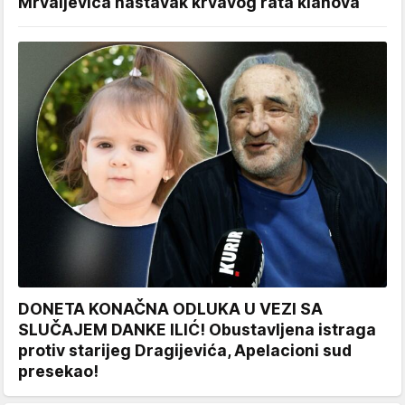
Mrvaljevića nastavak krvavog rata klanova
DONETA KONAČNA ODLUKA U VEZI SA
SLUČAJEM DANKE ILIĆ! Obustavljena istraga
protiv starijeg Dragijevića, Apelacioni sud
presekao!