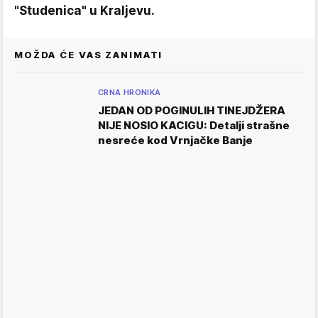
"Studenica" u Kraljevu.
MOŽDA ĆE VAS ZANIMATI
CRNA HRONIKA
JEDAN OD POGINULIH TINEJDŽERA
NIJE NOSIO KACIGU: Detalji strašne
nesreće kod Vrnjačke Banje