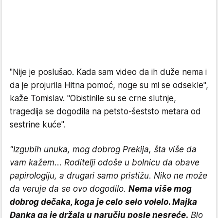
"Nije je poslušao. Kada sam video da ih duže nema i
da je projurila Hitna pomoć, noge su mi se odsekle",
kaže Tomislav. "Obistinile su se crne slutnje,
tragedija se dogodila na petsto-šeststo metara od
sestrine kuće".
"Izgubih unuka, mog dobrog Prekija, šta više da
vam kažem... Roditelji odoše u bolnicu da obave
papirologiju, a drugari samo pristižu. Niko ne može
da veruje da se ovo dogodilo.
Nema više mog
dobrog dečaka, koga je celo selo volelo. Majka
Danka ga je držala u naručju posle nesreće.
Bio