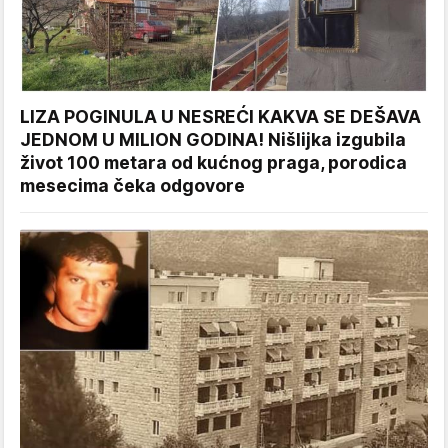
LIZA POGINULA U NESREĆI KAKVA SE DEŠAVA
JEDNOM U MILION GODINA! Nišlijka izgubila
život 100 metara od kućnog praga, porodica
mesecima čeka odgovore