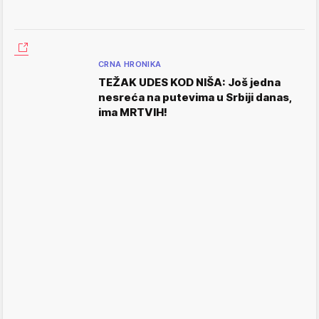
CRNA HRONIKA
TEŽAK UDES KOD NIŠA: Još jedna
nesreća na putevima u Srbiji danas,
ima MRTVIH!