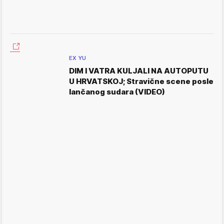
EX YU
DIM I VATRA KULJALI NA AUTOPUTU
U HRVATSKOJ; Stravične scene posle
lančanog sudara (VIDEO)