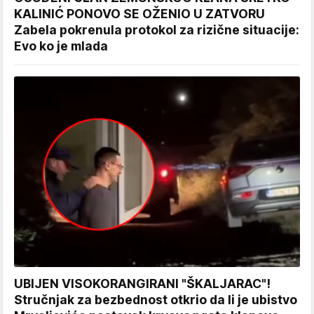
KALINIĆ PONOVO SE OŽENIO U ZATVORU
Zabela pokrenula protokol za rizične situacije:
Evo ko je mlada
UBIJEN VISOKORANGIRANI "ŠKALJARAC"!
Stručnjak za bezbednost otkrio da li je ubistvo