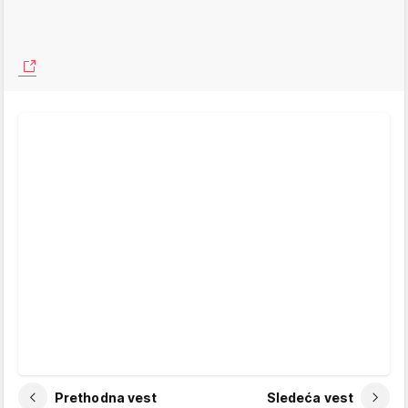
Prethodna vest
Sledeća vest