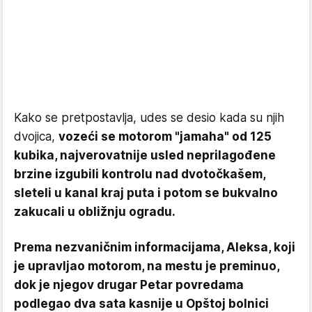
Kako se pretpostavlja, udes se desio kada su njih
dvojica,
vozeći se motorom "jamaha" od 125
kubika, najverovatnije usled neprilagođene
brzine izgubili kontrolu nad dvotočkašem,
sleteli u kanal kraj puta i potom se bukvalno
zakucali u obližnju ogradu.
Prema nezvaničnim informacijama, Aleksa, koji
je upravljao motorom, na mestu je preminuo,
dok je njegov drugar Petar povredama
podlegao dva sata kasnije u Opštoj bolnici