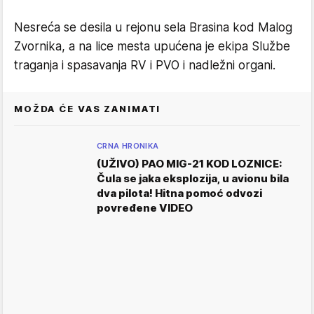
Nesreća se desila u rejonu sela Brasina kod Malog
Zvornika, a na lice mesta upućena je ekipa Službe
traganja i spasavanja RV i PVO i nadležni organi.
MOŽDA ĆE VAS ZANIMATI
CRNA HRONIKA
(UŽIVO) PAO MIG-21 KOD LOZNICE:
Čula se jaka eksplozija, u avionu bila
dva pilota! Hitna pomoć odvozi
povređene VIDEO