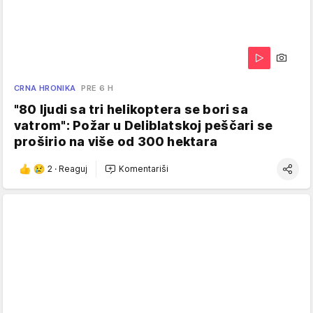
CRNA HRONIKA
PRE 6 H
"80 ljudi sa tri helikoptera se bori sa
vatrom": Požar u Deliblatskoj peščari se
proširio na više od 300 hektara
2
·
Reaguj
Komentariši