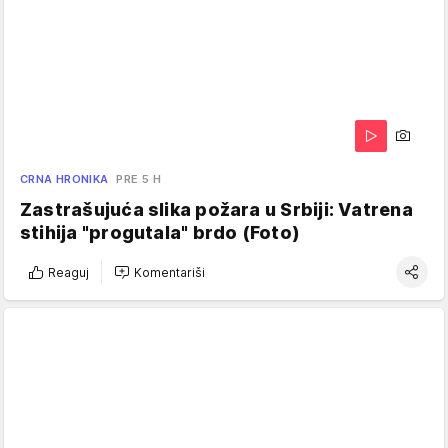
CRNA HRONIKA
PRE 5 H
Zastrašujuća slika požara u Srbiji: Vatrena
stihija "progutala" brdo (Foto)
Reaguj
Komentariši