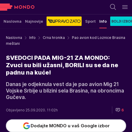
Naslovna
Najnovije
Sport
Info
Naslovna
Info
Crna hronika
Pao avion kod Loznice Brasina
meštani
SVEDOCI PADA MIG-21 ZA MONDO:
Zvuci su bili užasni, BORILI su se da ne
padnu na kuće!
Danas je odjeknula vest da je pao avion Mig 21
Vojske Srbije u blizini sela Brasina, na obroncima
Gučeva.
Objavljeno 25.09.2020. 11:02h
6
Dodajte MONDO u vaš Google izbor