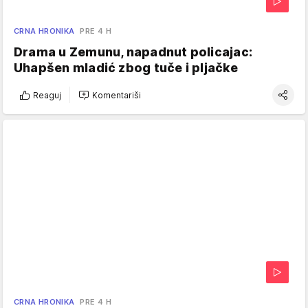
CRNA HRONIKA
PRE 4 H
Drama u Zemunu, napadnut policajac:
Uhapšen mladić zbog tuče i pljačke
Reaguj
Komentariši
CRNA HRONIKA
PRE 4 H