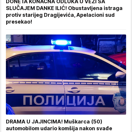
DONETA KONAČNA ODLUKA U VEZI SA
SLUČAJEM DANKE ILIĆ! Obustavljena istraga
protiv starijeg Dragijevića, Apelacioni sud
presekao!
DRAMA U JAJINCIMA! Muškarca (50)
automobilom udario komšija nakon svađe