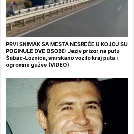
PRVI SNIMAK SA MESTA NESREĆE U KOJOJ SU
POGINULE DVE OSOBE: Jeziv prizor na putu
Šabac-Loznica, smrskano vozilo kraj puta i
ogromne gužve (VIDEO)