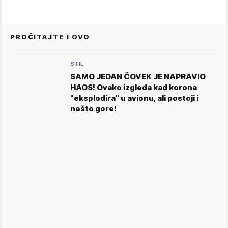
PROČITAJTE I OVO
STIL
SAMO JEDAN ČOVEK JE NAPRAVIO
HAOS! Ovako izgleda kad korona
"eksplodira" u avionu, ali postoji i
nešto gore!