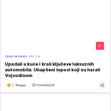
CRNA HRONIKA
PRE 3 H
Upadali u kuće i krali ključeve luksuznih
automobila: Uhapšeni lopovi koji su harali
Vojvodinom
1
·
Reaguj
Komentariši