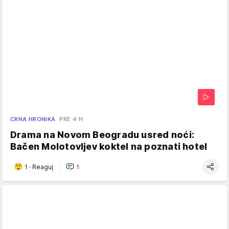
CRNA HRONIKA
PRE 4 H
Drama na Novom Beogradu usred noći:
Bačen Molotovljev koktel na poznati hotel
1
·
Reaguj
1