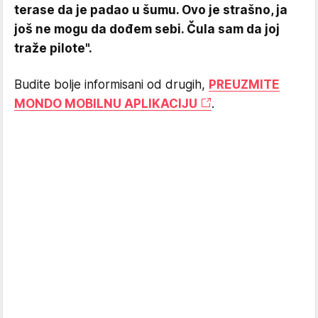
terase da je padao u šumu. Ovo je strašno, ja
još ne mogu da dođem sebi. Čula sam da joj
traže pilote".
Budite bolje informisani od drugih,
PREUZMITE
MONDO MOBILNU APLIKACIJU
.