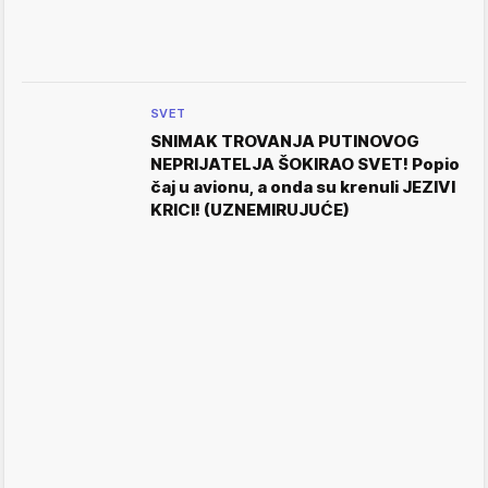
SVET
SNIMAK TROVANJA PUTINOVOG
NEPRIJATELJA ŠOKIRAO SVET! Popio
čaj u avionu, a onda su krenuli JEZIVI
KRICI! (UZNEMIRUJUĆE)