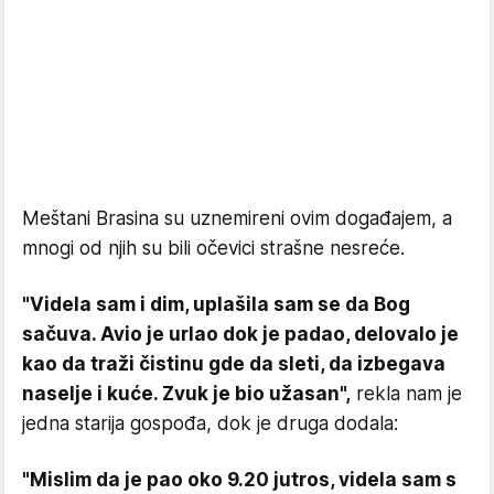
Meštani Brasina su uznemireni ovim događajem, a
mnogi od njih su bili očevici strašne nesreće.
"Videla sam i dim, uplašila sam se da Bog
sačuva. Avio je urlao dok je padao, delovalo je
kao da traži čistinu gde da sleti, da izbegava
naselje i kuće. Zvuk je bio užasan",
rekla nam je
jedna starija gospođa, dok je druga dodala:
"Mislim da je pao oko 9.20 jutros, videla sam s