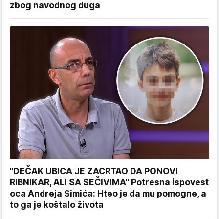
zbog navodnog duga
"DEČAK UBICA JE ZACRTAO DA PONOVI
RIBNIKAR, ALI SA SEČIVIMA" Potresna ispovest
oca Andreja Simića: Hteo je da mu pomogne, a
to ga je koštalo života