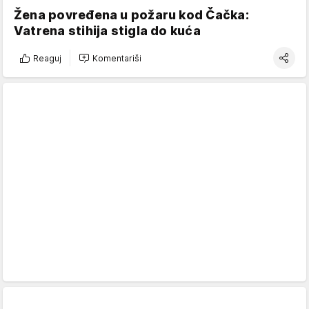
Žena povređena u požaru kod Čačka:
Vatrena stihija stigla do kuća
Reaguj
Komentariši