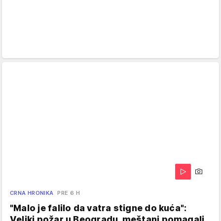
CRNA HRONIKA
PRE 6 H
"Malo je falilo da vatra stigne do kuća":
Veliki požar u Beogradu, meštani pomagali