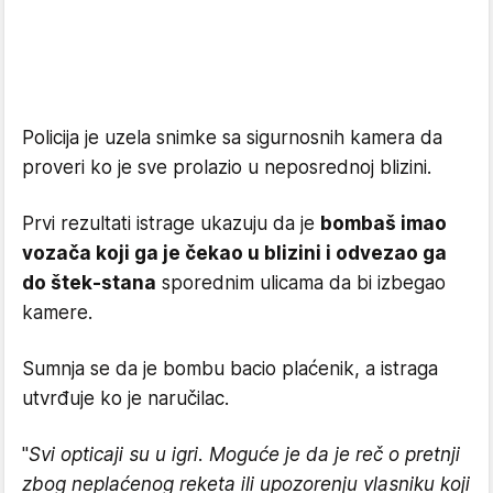
Policija je uzela snimke sa sigurnosnih kamera da
proveri ko je sve prolazio u neposrednoj blizini.
Prvi rezultati istrage ukazuju da je
bombaš imao
vozača koji ga je čekao u blizini i odvezao ga
do štek-stana
sporednim ulicama da bi izbegao
kamere.
Sumnja se da je bombu bacio plaćenik, a istraga
utvrđuje ko je naručilac.
"
Svi opticaji su u igri. Moguće je da je reč o pretnji
zbog neplaćenog reketa ili upozorenju vlasniku koji