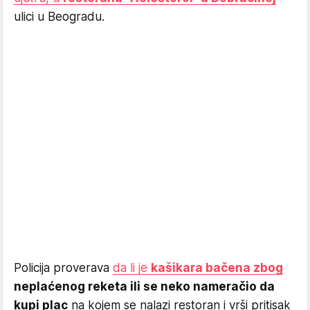
ulici u Beogradu.
Policija proverava
da li je
kašikara bačena zbog
neplaćenog reketa ili se neko nameračio da
kupi plac
na kojem se nalazi restoran i vrši pritisak