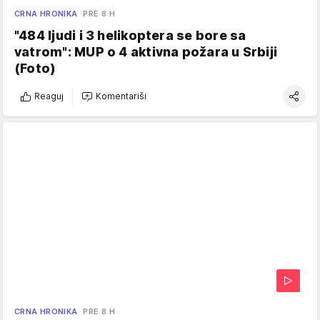
CRNA HRONIKA
PRE 8 H
"484 ljudi i 3 helikoptera se bore sa
vatrom": MUP o 4 aktivna požara u Srbiji
(Foto)
Reaguj
Komentariši
CRNA HRONIKA
PRE 8 H