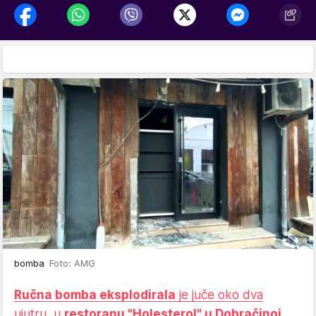
bomba
Foto: AMG
Ručna bomba eksplodirala
je juče oko dva
ujutru, u
restoranu "Holesterol" u Dobračinoj