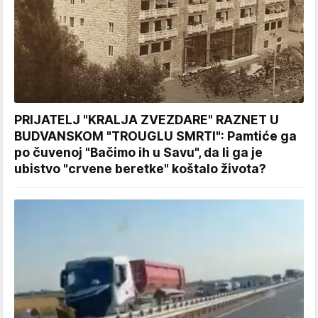
PRIJATELJ "KRALJA ZVEZDARE" RAZNET U
BUDVANSKOM "TROUGLU SMRTI": Pamtiće ga
po čuvenoj "Bačimo ih u Savu", da li ga je
ubistvo "crvene beretke" koštalo života?