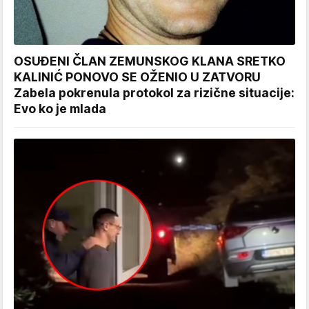
OSUĐENI ČLAN ZEMUNSKOG KLANA SRETKO
KALINIĆ PONOVO SE OŽENIO U ZATVORU
Zabela pokrenula protokol za rizične situacije:
Evo ko je mlada