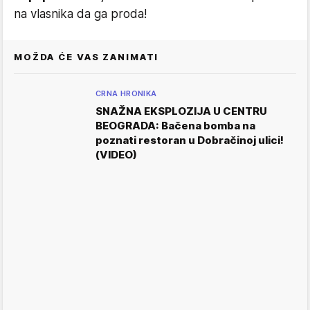
na vlasnika da ga proda!
MOŽDA ĆE VAS ZANIMATI
CRNA HRONIKA
SNAŽNA EKSPLOZIJA U CENTRU
BEOGRADA: Bačena bomba na
poznati restoran u Dobračinoj ulici!
(VIDEO)