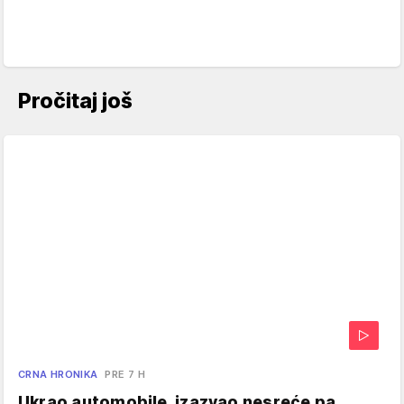
Pročitaj još
CRNA HRONIKA
PRE 7 H
Ukrao automobile, izazvao nesreće pa