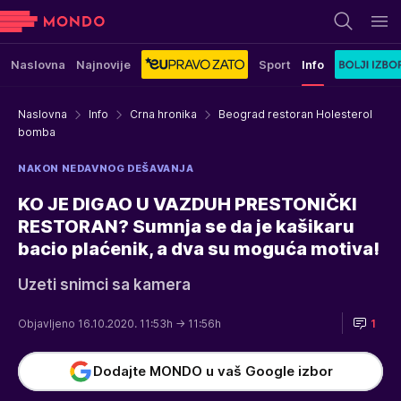
Naslovna
Najnovije
Sport
Info
Naslovna
Info
Crna hronika
Beograd restoran Holesterol
bomba
NAKON NEDAVNOG DEŠAVANJA
KO JE DIGAO U VAZDUH PRESTONIČKI
RESTORAN? Sumnja se da je kašikaru
bacio plaćenik, a dva su moguća motiva!
Uzeti snimci sa kamera
Objavljeno 16.10.2020. 11:53h
→ 11:56h
1
Dodajte MONDO u vaš Google izbor