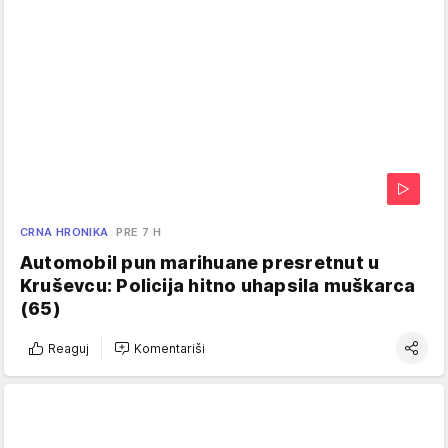
CRNA HRONIKA
PRE 7 H
Automobil pun marihuane presretnut u
Kruševcu: Policija hitno uhapsila muškarca
(65)
Reaguj
Komentariši