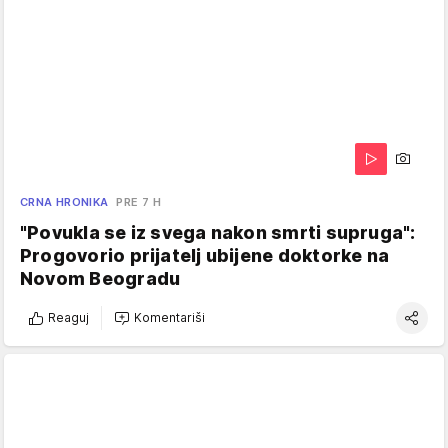
CRNA HRONIKA
PRE 7 H
"Povukla se iz svega nakon smrti supruga":
Progovorio prijatelj ubijene doktorke na
Novom Beogradu
Reaguj
Komentariši