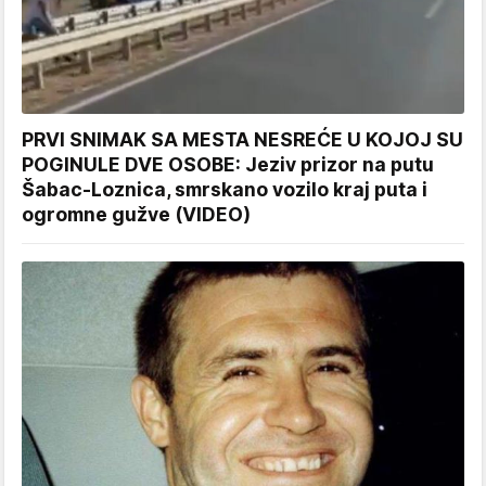
PRVI SNIMAK SA MESTA NESREĆE U KOJOJ SU
POGINULE DVE OSOBE: Jeziv prizor na putu
Šabac-Loznica, smrskano vozilo kraj puta i
ogromne gužve (VIDEO)