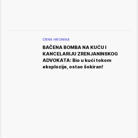
CRNA HRONIKA
BAČENA BOMBA NA KUĆU I
KANCELARIJU ZRENJANINSKOG
ADVOKATA: Bio u kući tokom
eksplozije, ostao šokiran!