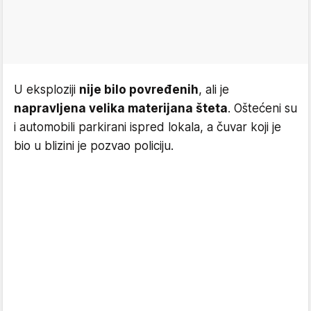
U eksploziji
nije bilo povređenih
, ali je
napravljena velika materijana šteta
. Oštećeni su
i automobili parkirani ispred lokala, a čuvar koji je
bio u blizini je pozvao policiju.