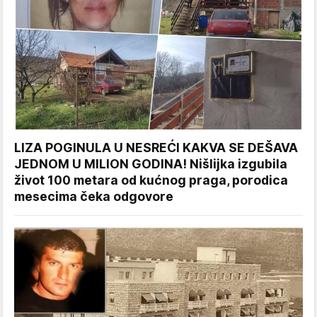
LIZA POGINULA U NESREĆI KAKVA SE DEŠAVA
JEDNOM U MILION GODINA! Nišlijka izgubila
život 100 metara od kućnog praga, porodica
mesecima čeka odgovore