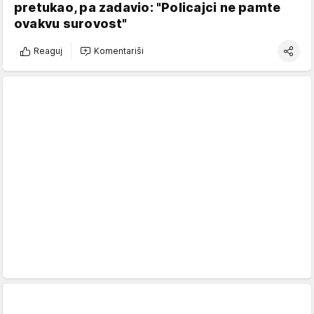
pretukao, pa zadavio: "Policajci ne pamte
ovakvu surovost"
Reaguj
Komentariši