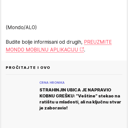
(Mondo/ALO)
Budite bolje informisani od drugih,
PREUZMITE
MONDO MOBILNU APLIKACIJU
.
PROČITAJTE I OVO
CRNA HRONIKA
STRAHINJIN UBICA JE NAPRAVIO
KOBNU GREŠKU: "Veštine" stekao na
ratištu u mladosti, ali na ključnu stvar
je zaboravio!