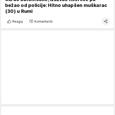
bežao od policije: Hitno uhapšen muškarac
(30) u Rumi
Reaguj
Komentariši