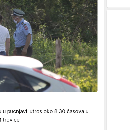
 u pucnjavi jutros oko 8:30 časova u
trovice.