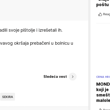
poštu
Reag
li svoje pištolje i izrešetali ih.
vavog okršaja prebačeni u bolnicu u
Sledeća vest
CRNA HR
MONDO
koji j
smešte
SEKIRA
malole