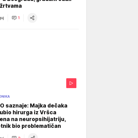
 žrtvama
uj
1
ONIKA
 saznaje: Majka dečaka
e ubio hirurga iz Vršca
na na neuropsihijatriju,
tnik bio problematičan