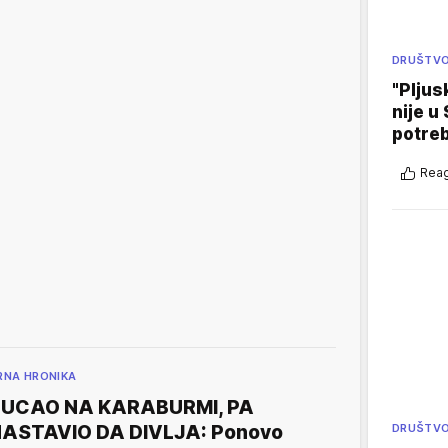
DRUŠTV
"Pljus
nije u 
potre
Reag
RNA HRONIKA
PUCAO NA KARABURMI, PA
ASTAVIO DA DIVLJA: Ponovo
DRUŠTV