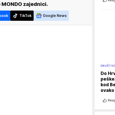
Reag
e MONDO zajednici.
book
TikTok
Google News
DRUŠTV
Do Hr
peške
kod B
ovako 
Reag