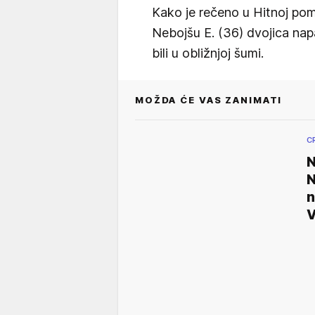
Kako je rečeno u Hitnoj pom
Nebojšu E. (36) dvojica na
bili u obližnjoj šumi.
MOŽDA ĆE VAS ZANIMATI
C
N
n
V