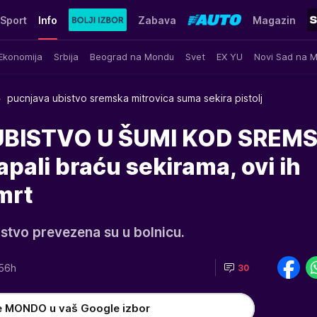
Sport
Info
Zabava
Magazin
Ekonomija
Srbija
Beograd na Mondu
Svet
EX YU
Novi Sad na 
pucnjava ubistvo sremska mitrovica suma sekira pistolj
BISTVO U ŠUMI KOD SREM
ali braću sekirama, ovi ih
smrt
istvo prevezena su u bolnicu.
56h
30
e MONDO u vaš Google izbor