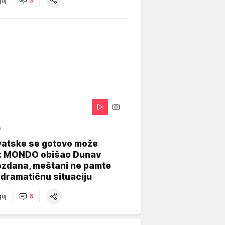
uj
3
O
vatske se gotovo može
: MONDO obišao Dunav
ezdana, meštani ne pamte
dramatičnu situaciju
uj
6