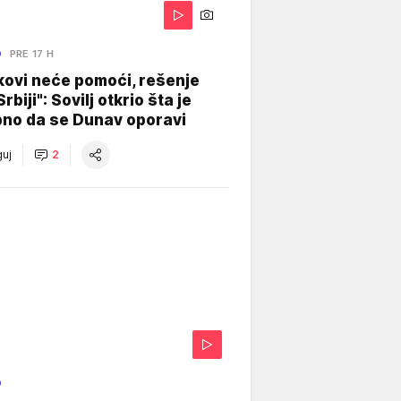
O
PRE 17 H
kovi neće pomoći, rešenje
Srbiji": Sovilj otkrio šta je
bno da se Dunav oporavi
uj
2
O