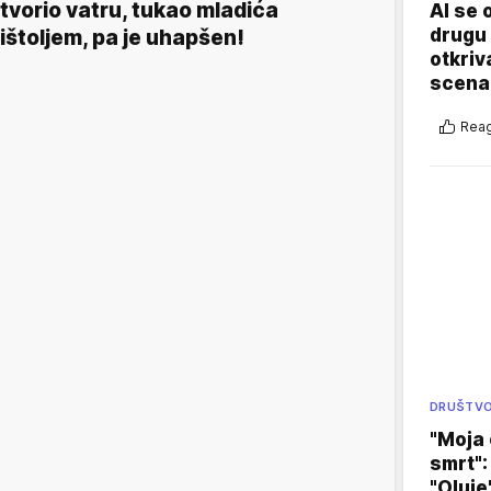
tvorio vatru, tukao mladića
AI se 
drugu 
ištoljem, pa je uhapšen!
otkriv
scenar
Reag
DRUŠTV
"Moja 
smrt":
"Oluje