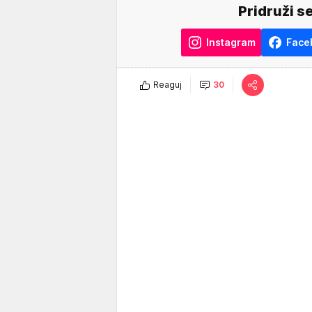
Pridruži s
Instagram
Face
Reaguj
30