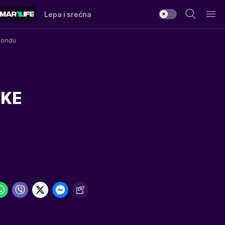
Lepa i srećna
Mondu
SKE