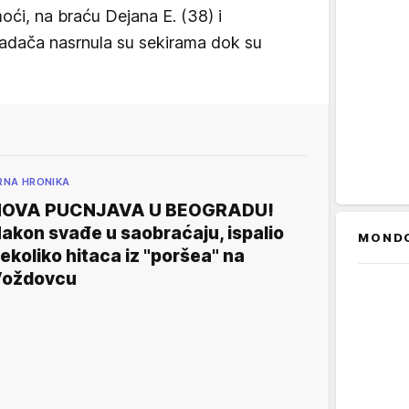
oći, na braću Dejana E. (38) i
padača nasrnula su sekirama dok su
RNA HRONIKA
NOVA PUCNJAVA U BEOGRADU!
akon svađe u saobraćaju, ispalio
MOND
ekoliko hitaca iz "poršea" na
oždovcu