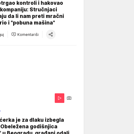
otrgao kontroli i hakovao
kompaniju: Stručnjaci
aju da li nam preti mračni
io i "pobuna mašina"
uj
Komentariši
O
ćerka je za dlaku izbegla
 Obeležena godišnjica
" u Beogradu, građani odali