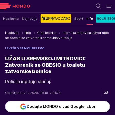
Naslovna
Najnovije
Sport
Info
Naslovna
Info
Crna hronika
sremska mitrovica zatvor ubio
se obesio se zatvorenik samoubistvo robija
IZVRŠIO SAMOUBISTVO
UŽAS U SREMSKOJ MITROVICI:
Zatvorenik se OBESIO u toaletu
zatvorske bolnice
Policija ispituje slučaj.
Objavljeno 12.12.2020. 8:54h
→ 8:57h
Dodajte MONDO u vaš Google izbor