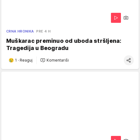
CRNA HRONIKA
PRE 4 H
Muškarac preminuo od uboda stršljena:
Tragedija u Beogradu
1
·
Reaguj
Komentariši