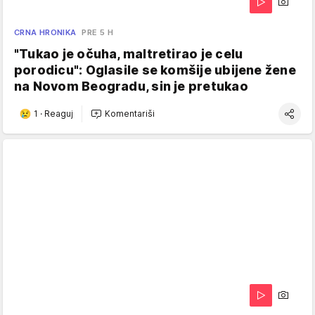
CRNA HRONIKA
PRE 5 H
"Tukao je očuha, maltretirao je celu
porodicu": Oglasile se komšije ubijene žene
na Novom Beogradu, sin je pretukao
1
·
Reaguj
Komentariši