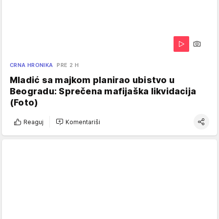
CRNA HRONIKA
PRE 2 H
Mladić sa majkom planirao ubistvo u
Beogradu: Sprečena mafijaška likvidacija
(Foto)
Reaguj
Komentariši