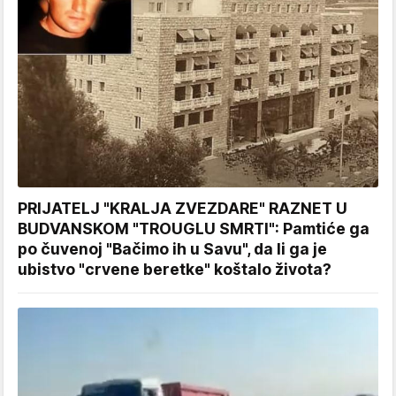
PRIJATELJ "KRALJA ZVEZDARE" RAZNET U
BUDVANSKOM "TROUGLU SMRTI": Pamtiće ga
po čuvenoj "Bačimo ih u Savu", da li ga je
ubistvo "crvene beretke" koštalo života?