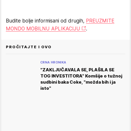
Budite bolje informisani od drugih,
PREUZMITE
MONDO MOBILNU APLIKACIJU
.
PROČITAJTE I OVO
CRNA HRONIKA
"ZAKLJUČAVALA SE, PLAŠILA SE
TOG INVESTITORA" Komšije o tužnoj
sudbini baka Coke, "možda bih i ja
isto"