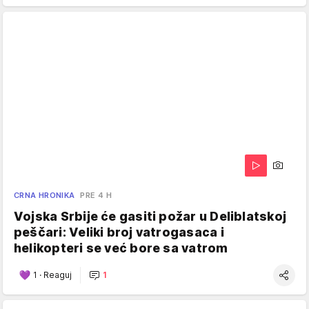
CRNA HRONIKA
PRE 4 H
Vojska Srbije će gasiti požar u Deliblatskoj
peščari: Veliki broj vatrogasaca i
helikopteri se već bore sa vatrom
1
·
Reaguj
1