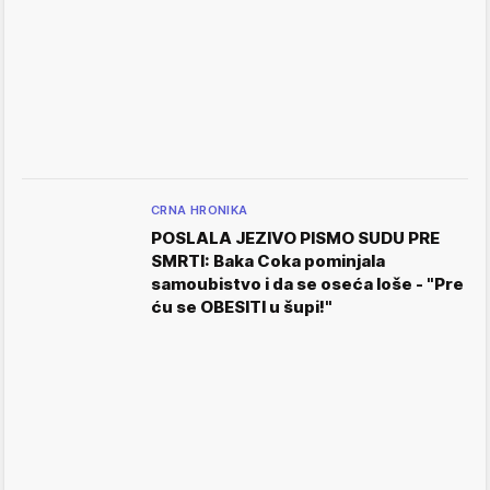
CRNA HRONIKA
POSLALA JEZIVO PISMO SUDU PRE
SMRTI: Baka Coka pominjala
samoubistvo i da se oseća loše - "Pre
ću se OBESITI u šupi!"