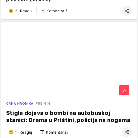
3
·
Reaguj
Komentariši
CRNA HRONIKA
PRE 4 H
Stigla dojava o bombi na autobuskoj
stanici: Drama u Prištini, policija na nogama
1
·
Reaguj
Komentariši