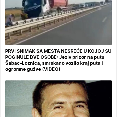
PRVI SNIMAK SA MESTA NESREĆE U KOJOJ SU
POGINULE DVE OSOBE: Jeziv prizor na putu
Šabac-Loznica, smrskano vozilo kraj puta i
ogromne gužve (VIDEO)