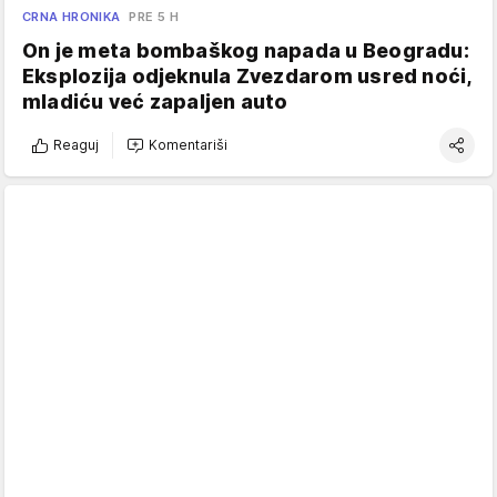
CRNA HRONIKA
PRE 5 H
On je meta bombaškog napada u Beogradu:
Eksplozija odjeknula Zvezdarom usred noći,
mladiću već zapaljen auto
Reaguj
Komentariši