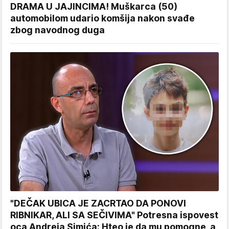
DRAMA U JAJINCIMA! Muškarca (50)
automobilom udario komšija nakon svađe
zbog navodnog duga
"DEČAK UBICA JE ZACRTAO DA PONOVI
RIBNIKAR, ALI SA SEČIVIMA" Potresna ispovest
oca Andreja Simića: Hteo je da mu pomogne, a