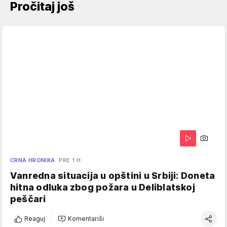
Pročitaj još
CRNA HRONIKA
PRE 1 H
Vanredna situacija u opštini u Srbiji: Doneta
hitna odluka zbog požara u Deliblatskoj
peščari
Reaguj
Komentariši