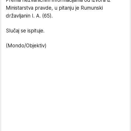
Prema nezvaničnim informacijama od izvora iz
Ministarstva pravde, u pitanju je Rumunski
državljanin I. A. (65).
Slučaj se ispituje.
(Mondo/Objektiv)