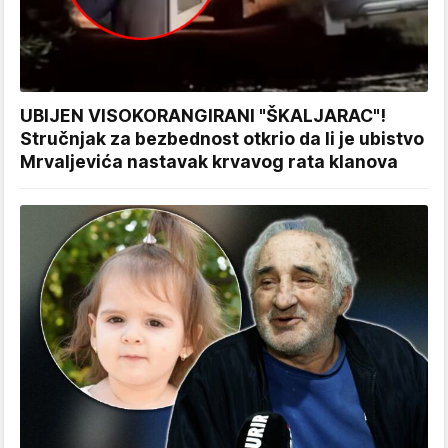
UBIJEN VISOKORANGIRANI "ŠKALJARAC"!
Stručnjak za bezbednost otkrio da li je ubistvo
Mrvaljevića nastavak krvavog rata klanova