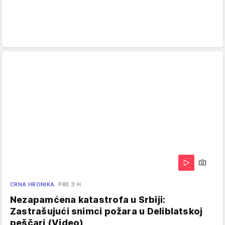
CRNA HRONIKA
PRE 3 H
Nezapamćena katastrofa u Srbiji:
Zastrašujući snimci požara u Deliblatskoj
peščari (Video)