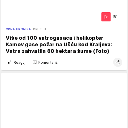
CRNA HRONIKA
PRE 3 H
Više od 100 vatrogasaca i helikopter
Kamov gase požar na Ušću kod Kraljeva:
Vatra zahvatila 80 hektara šume (Foto)
Reaguj
Komentariši