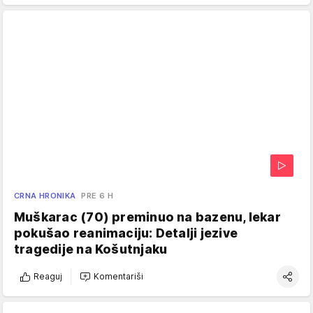
CRNA HRONIKA
PRE 6 H
Muškarac (70) preminuo na bazenu, lekar
pokušao reanimaciju: Detalji jezive
tragedije na Košutnjaku
Reaguj
Komentariši