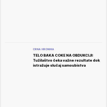
CRNA HRONIKA
TELO BAKA COKE NA OBDUKCIJI:
Tužilaštvo čeka važne rezultate dok
istražuje slučaj samoubistva