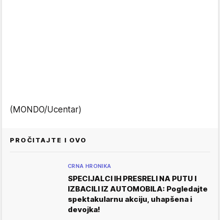
(MONDO/Ucentar)
PROČITAJTE I OVO
CRNA HRONIKA
SPECIJALCI IH PRESRELI NA PUTU I
IZBACILI IZ AUTOMOBILA: Pogledajte
spektakularnu akciju, uhapšena i
devojka!