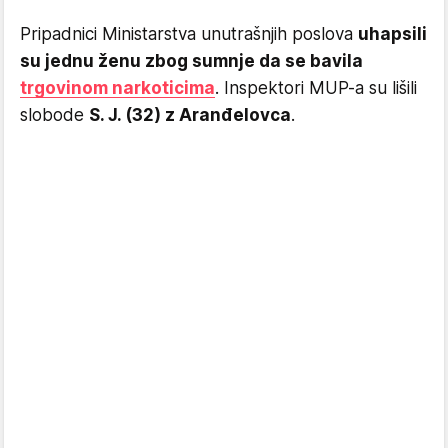
Pripadnici Ministarstva unutrašnjih poslova
uhapsili
su jednu ženu zbog sumnje da se bavila
trgovinom narkoticima
. Inspektori MUP-a su lišili
slobode
S. J. (32) z Aranđelovca
.