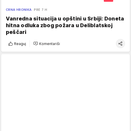
CRNA HRONIKA
PRE 7 H
Vanredna situacija u opštini u Srbiji: Doneta
hitna odluka zbog požara u Deliblatskoj
peščari
Reaguj
Komentariši