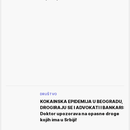
DRUŠTVO
KOKAINSKA EPIDEMIJA U BEOGRADU,
DROGIRAJU SE I ADVOKATI I BANKARI:
Doktor upozorava na opasne droge
kojih ima u Srbiji!