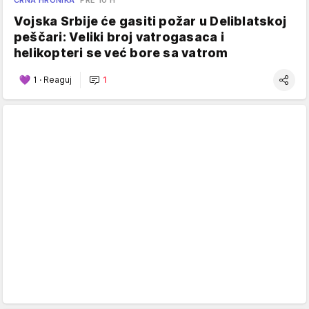
Vojska Srbije će gasiti požar u Deliblatskoj
peščari: Veliki broj vatrogasaca i
helikopteri se već bore sa vatrom
1
·
Reaguj
1