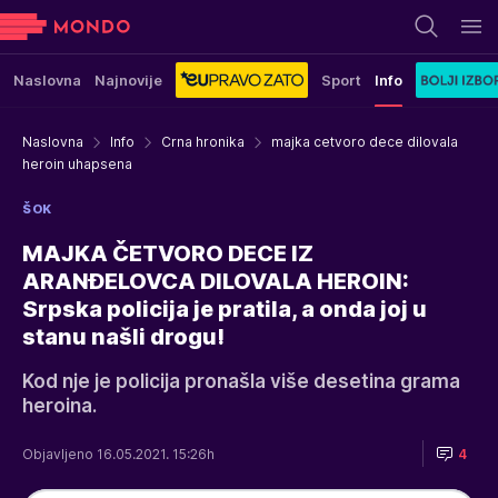
Naslovna
Najnovije
Sport
Info
Naslovna
Info
Crna hronika
majka cetvoro dece dilovala
heroin uhapsena
ŠOK
MAJKA ČETVORO DECE IZ
ARANĐELOVCA DILOVALA HEROIN:
Srpska policija je pratila, a onda joj u
stanu našli drogu!
Kod nje je policija pronašla više desetina grama
heroina.
Objavljeno 16.05.2021. 15:26h
4