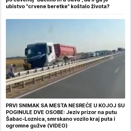
ubistvo "crvene beretke" koštalo života?
PRVI SNIMAK SA MESTA NESREĆE U KOJOJ SU
POGINULE DVE OSOBE: Jeziv prizor na putu
Šabac-Loznica, smrskano vozilo kraj puta i
ogromne gužve (VIDEO)