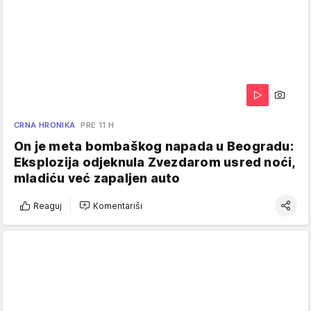
CRNA HRONIKA
PRE 11 H
On je meta bombaškog napada u Beogradu:
Eksplozija odjeknula Zvezdarom usred noći,
mladiću već zapaljen auto
Reaguj
Komentariši