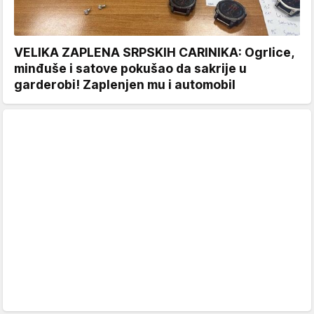
VELIKA ZAPLENA SRPSKIH CARINIKA: Ogrlice,
minđuše i satove pokušao da sakrije u
garderobi! Zaplenjen mu i automobil