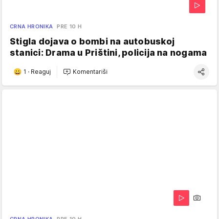
CRNA HRONIKA
PRE 10 H
Stigla dojava o bombi na autobuskoj
stanici: Drama u Prištini, policija na nogama
1
·
Reaguj
Komentariši
CRNA HRONIKA
PRE 10 H