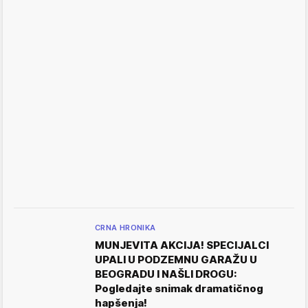
CRNA HRONIKA
MUNJEVITA AKCIJA! SPECIJALCI
UPALI U PODZEMNU GARAŽU U
BEOGRADU I NAŠLI DROGU:
Pogledajte snimak dramatičnog
hapšenja!