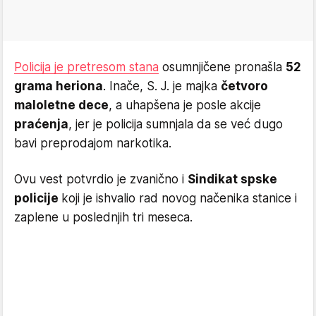
Policija je pretresom stana
osumnjičene pronašla
52
grama heriona
. Inače, S. J. je majka
četvoro
maloletne dece
, a uhapšena je posle akcije
praćenja
, jer je policija sumnjala da se već dugo
bavi preprodajom narkotika.
Ovu vest potvrdio je zvanično i
Sindikat spske
policije
koji je ishvalio rad novog načenika stanice i
zaplene u poslednjih tri meseca.