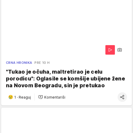
CRNA HRONIKA
PRE 10 H
"Tukao je očuha, maltretirao je celu
porodicu": Oglasile se komšije ubijene žene
na Novom Beogradu, sin je pretukao
1
·
Reaguj
Komentariši