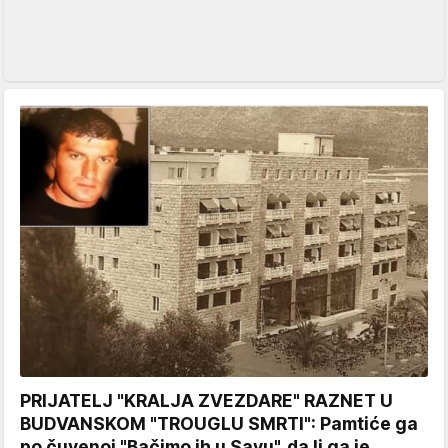
PRIJATELJ "KRALJA ZVEZDARE" RAZNET U
BUDVANSKOM "TROUGLU SMRTI": Pamtiće ga
po čuvenoj "Bačimo ih u Savu", da li ga je