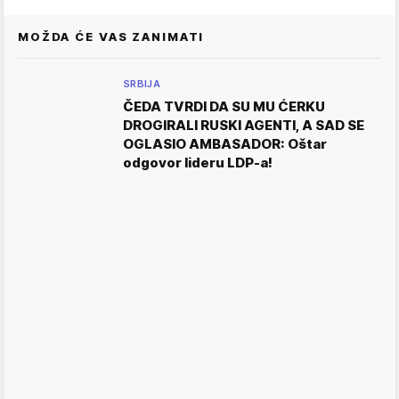
MOŽDA ĆE VAS ZANIMATI
SRBIJA
ČEDA TVRDI DA SU MU ĆERKU
DROGIRALI RUSKI AGENTI, A SAD SE
OGLASIO AMBASADOR: Oštar
odgovor lideru LDP-a!