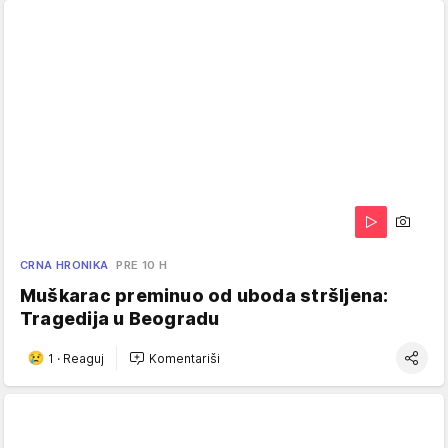
CRNA HRONIKA
PRE 10 H
Muškarac preminuo od uboda stršljena:
Tragedija u Beogradu
1
·
Reaguj
Komentariši