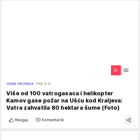
CRNA HRONIKA
PRE 8 H
Više od 100 vatrogasaca i helikopter
Kamov gase požar na Ušću kod Kraljeva:
Vatra zahvatila 80 hektara šume (Foto)
Reaguj
Komentariši