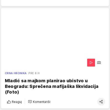
CRNA HRONIKA
PRE 8 H
Mladić sa majkom planirao ubistvo u
Beogradu: Sprečena mafijaška likvidacija
(Foto)
Reaguj
Komentariši