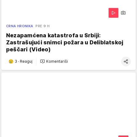
CRNA HRONIKA
PRE 9 H
Nezapamćena katastrofa u Srbiji:
Zastrašujući snimci požara u Deliblatskoj
peščari (Video)
3
·
Reaguj
Komentariši