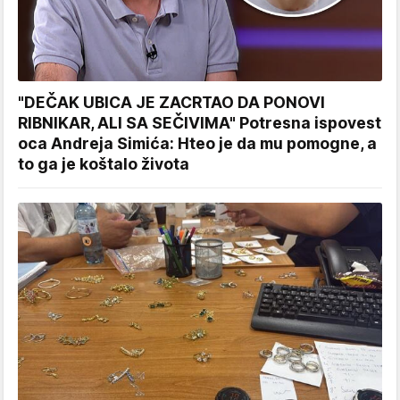
"DEČAK UBICA JE ZACRTAO DA PONOVI
RIBNIKAR, ALI SA SEČIVIMA" Potresna ispovest
oca Andreja Simića: Hteo je da mu pomogne, a
to ga je koštalo života