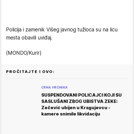
Policija i zamenik Višeg javnog tužioca su na licu
mesta obavili uviđaj.
(MONDO/Kurir)
PROČITAJTE I OVO:
CRNA HRONIKA
SUSPENDOVANI POLICAJCI KOJI SU
SASLUŠANI ZBOG UBISTVA ZEKE:
Zečević ubijen u Kragujevcu -
kamere snimile likvidaciju