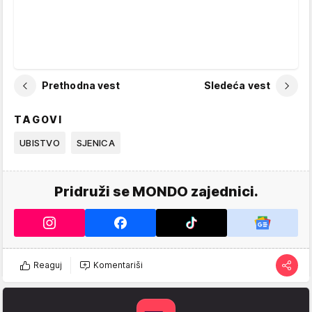
Prethodna vest
Sledeća vest
TAGOVI
UBISTVO
SJENICA
Pridruži se MONDO zajednici.
Reaguj
Komentariši