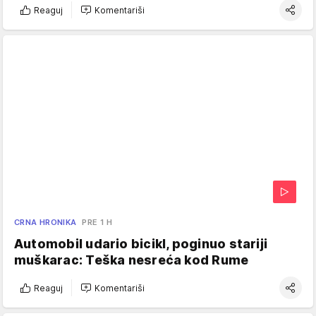
Reaguj
Komentariši
CRNA HRONIKA
PRE 1 H
Automobil udario bicikl, poginuo stariji
muškarac: Teška nesreća kod Rume
Reaguj
Komentariši