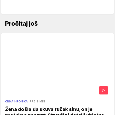
Pročitaj još
CRNA HRONIKA
PRE 9 MIN
Žena došla da skuva ručak sinu, on je