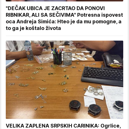
"DEČAK UBICA JE ZACRTAO DA PONOVI
RIBNIKAR, ALI SA SEČIVIMA" Potresna ispovest
oca Andreja Simića: Hteo je da mu pomogne, a
to ga je koštalo života
VELIKA ZAPLENA SRPSKIH CARINIKA: Ogrlice,