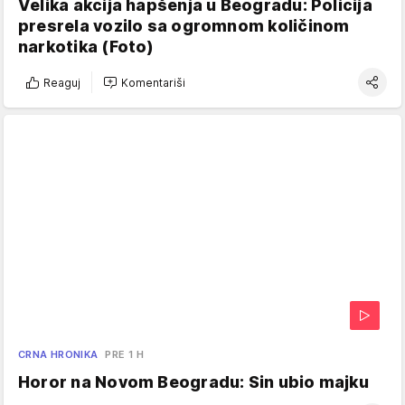
Velika akcija hapšenja u Beogradu: Policija
presrela vozilo sa ogromnom količinom
narkotika (Foto)
Reaguj
Komentariši
CRNA HRONIKA
PRE 1 H
Horor na Novom Beogradu: Sin ubio majku