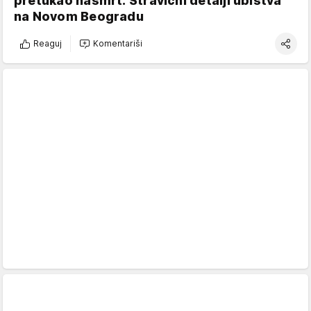
pretukao nasmrt: Stravični detalji ubistva
na Novom Beogradu
Reaguj
Komentariši