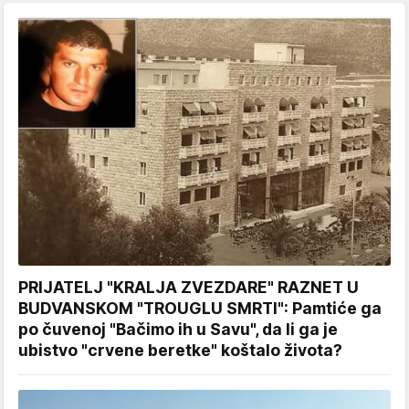
PRIJATELJ "KRALJA ZVEZDARE" RAZNET U
BUDVANSKOM "TROUGLU SMRTI": Pamtiće ga
po čuvenoj "Bačimo ih u Savu", da li ga je
ubistvo "crvene beretke" koštalo života?