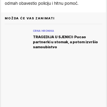
odmah obavestio policiju i hitnu pomoć.
MOŽDA ĆE VAS ZANIMATI
CRNA HRONIKA
TRAGEDIJA U SJENICI: Pucao
partnerki u stomak, a potom izvršio
samoubistvo