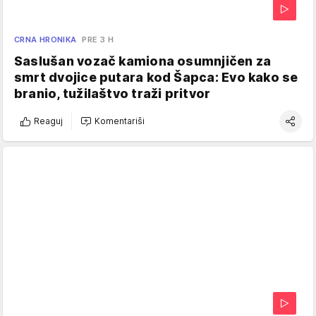
CRNA HRONIKA
PRE 3 H
Saslušan vozač kamiona osumnjičen za
smrt dvojice putara kod Šapca: Evo kako se
branio, tužilaštvo traži pritvor
Reaguj
Komentariši