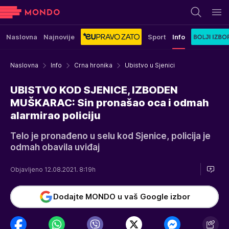
Naslovna
Najnovije
Sport
Info
Naslovna
Info
Crna hronika
Ubistvo u Sjenici
UBISTVO KOD SJENICE, IZBODEN
MUŠKARAC: Sin pronašao oca i odmah
alarmirao policiju
Telo je pronađeno u selu kod Sjenice, policija je
odmah obavila uviđaj
Objavljeno 12.08.2021. 8:19h
Dodajte MONDO u vaš Google izbor