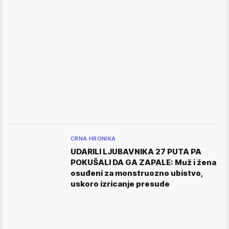
CRNA HRONIKA
UDARILI LJUBAVNIKA 27 PUTA PA
POKUŠALI DA GA ZAPALE: Muž i žena
osuđeni za monstruozno ubistvo,
uskoro izricanje presude