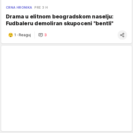
CRNA HRONIKA
PRE 3 H
Drama u elitnom beogradskom naselju:
Fudbaleru demoliran skupoceni "bentli"
1
·
Reaguj
3