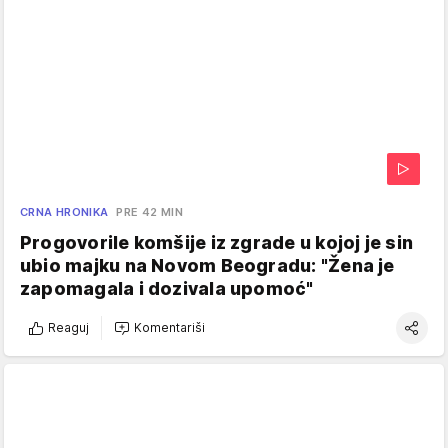
CRNA HRONIKA
PRE 42 MIN
Progovorile komšije iz zgrade u kojoj je sin
ubio majku na Novom Beogradu: "Žena je
zapomagala i dozivala upomoć"
Reaguj
Komentariši