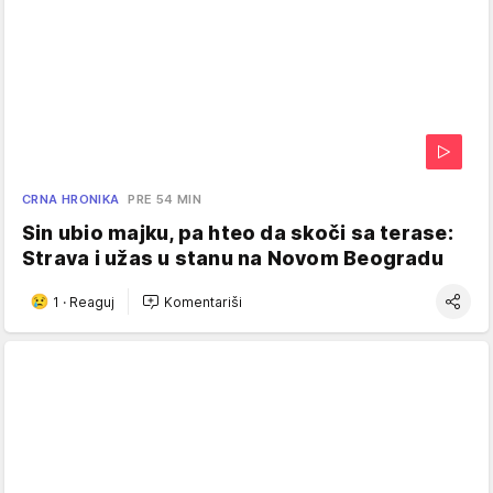
CRNA HRONIKA
PRE 54 MIN
Sin ubio majku, pa hteo da skoči sa terase:
Strava i užas u stanu na Novom Beogradu
1
·
Reaguj
Komentariši