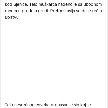
kod Sjenice. Telo muškarca nađeno je sa ubodnom
ranom u predelu grudi. Pretpostavlja se da je reč o
ubistvu.
Telo nesrećnog coveka pronašao je sin koji je