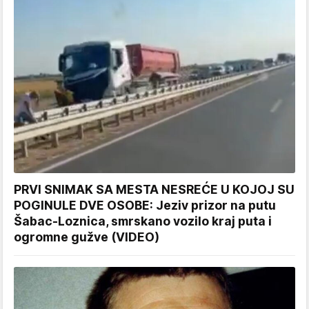
PRVI SNIMAK SA MESTA NESREĆE U KOJOJ SU
POGINULE DVE OSOBE: Jeziv prizor na putu
Šabac-Loznica, smrskano vozilo kraj puta i
ogromne gužve (VIDEO)