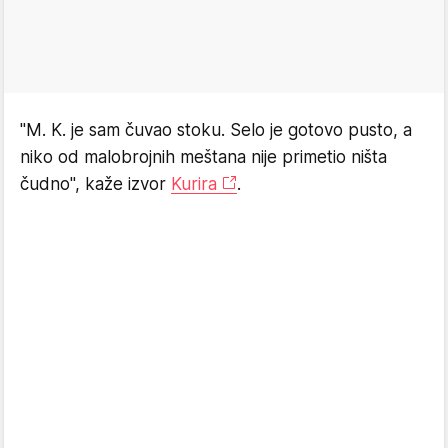
"M. K. je sam čuvao stoku. Selo je gotovo pusto, a
niko od malobrojnih meštana nije primetio ništa
čudno", kaže izvor
Kurira
.