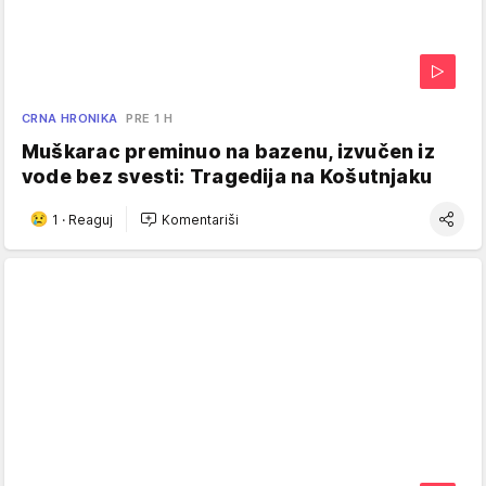
CRNA HRONIKA
PRE 1 H
Muškarac preminuo na bazenu, izvučen iz
vode bez svesti: Tragedija na Košutnjaku
1
·
Reaguj
Komentariši