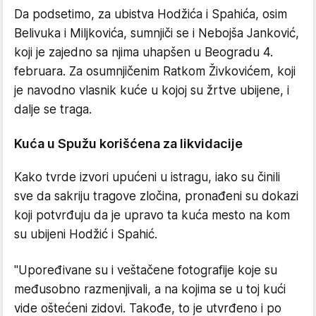
Da podsetimo, za ubistva Hodžića i Spahića, osim
Belivuka i Miljkovića, sumnjiči se i Nebojša Janković,
koji je zajedno sa njima uhapšen u Beogradu 4.
februara. Za osumnjičenim Ratkom Živkovićem, koji
je navodno vlasnik kuće u kojoj su žrtve ubijene, i
dalje se traga.
Kuća u Spužu korišćena za likvidacije
Kako tvrde izvori upućeni u istragu, iako su činili
sve da sakriju tragove zločina, pronađeni su dokazi
koji potvrđuju da je upravo ta kuća mesto na kom
su ubijeni Hodžić i Spahić.
"Upoređivane su i veštačene fotografije koje su
međusobno razmenjivali, a na kojima se u toj kući
vide oštećeni zidovi. Takođe, to je utvrđeno i po