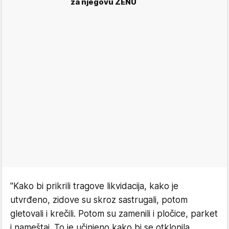
za njegovu ŽENU
"Kako bi prikrili tragove likvidacija, kako je
utvrđeno, zidove su skroz sastrugali, potom
gletovali i krečili. Potom su zamenili i pločice, parket
i nameštaj. To je učinjeno kako bi se otklonila