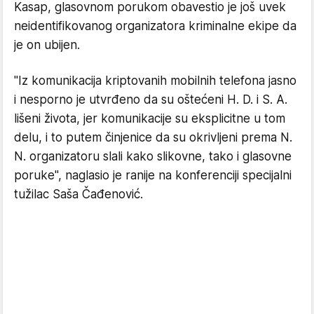
Kasap, glasovnom porukom obavestio je još uvek
neidentifikovanog organizatora kriminalne ekipe da
je on ubijen.
"Iz komunikacija kriptovanih mobilnih telefona jasno
i nesporno je utvrđeno da su oštećeni H. D. i S. A.
lišeni života, jer komunikacije su eksplicitne u tom
delu, i to putem činjenice da su okrivljeni prema N.
N. organizatoru slali kako slikovne, tako i glasovne
poruke", naglasio je ranije na konferenciji specijalni
tužilac Saša Čađenović.