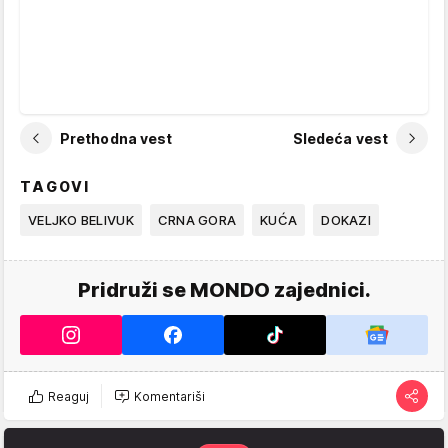
Prethodna vest
Sledeća vest
TAGOVI
VELJKO BELIVUK
CRNA GORA
KUĆA
DOKAZI
Pridruži se MONDO zajednici.
Reaguj
Komentariši