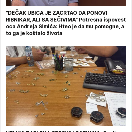
"DEČAK UBICA JE ZACRTAO DA PONOVI
RIBNIKAR, ALI SA SEČIVIMA" Potresna ispovest
oca Andreja Simića: Hteo je da mu pomogne, a
to ga je koštalo života