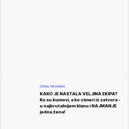
CRNA HRONIKA
KAKO JE NASTALA VELJINA EKIPA?
Ko su kumovi, a ko cimeri iz zatvora -
u najbrutalnijem klanu i NAJMANJE
jedna žena!