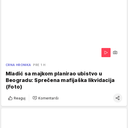
CRNA HRONIKA
PRE 1 H
Mladić sa majkom planirao ubistvo u
Beogradu: Sprečena mafijaška likvidacija
(Foto)
Reaguj
Komentariši