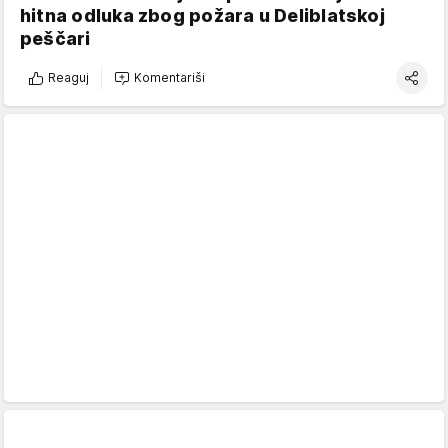
hitna odluka zbog požara u Deliblatskoj
peščari
Reaguj
Komentariši