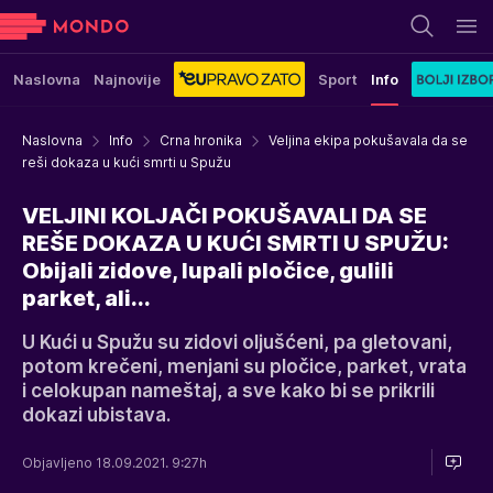
Naslovna
Najnovije
Sport
Info
Naslovna
Info
Crna hronika
Veljina ekipa pokušavala da se
reši dokaza u kući smrti u Spužu
VELJINI KOLJAČI POKUŠAVALI DA SE
REŠE DOKAZA U KUĆI SMRTI U SPUŽU:
Obijali zidove, lupali pločice, gulili
parket, ali...
U Kući u Spužu su zidovi oljušćeni, pa gletovani,
potom krečeni, menjani su pločice, parket, vrata
i celokupan nameštaj, a sve kako bi se prikrili
dokazi ubistava.
Objavljeno 18.09.2021. 9:27h