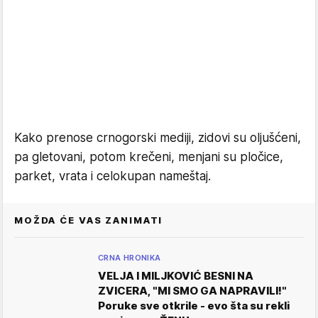
Kako prenose crnogorski mediji, zidovi su oljušćeni,
pa gletovani, potom krečeni, menjani su pločice,
parket, vrata i celokupan nameštaj.
MOŽDA ĆE VAS ZANIMATI
CRNA HRONIKA
VELJA I MILJKOVIĆ BESNI NA
ZVICERA, "MI SMO GA NAPRAVILI!"
Poruke sve otkrile - evo šta su rekli