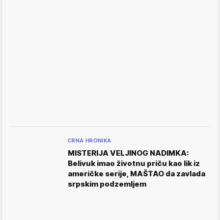
CRNA HRONIKA
MISTERIJA VELJINOG NADIMKA:
Belivuk imao životnu priču kao lik iz
američke serije, MAŠTAO da zavlada
srpskim podzemljem