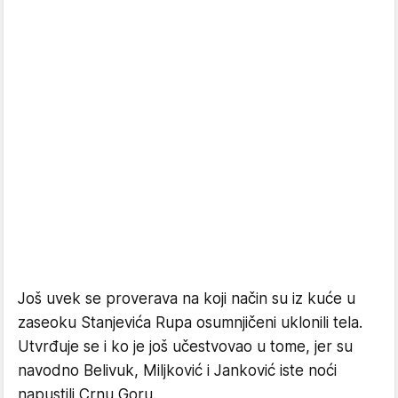
Još uvek se proverava na koji način su iz kuće u
zaseoku Stanjevića Rupa osumnjičeni uklonili tela.
Utvrđuje se i ko je još učestvovao u tome, jer su
navodno Belivuk, Miljković i Janković iste noći
napustili Crnu Goru.