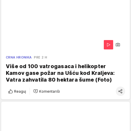
CRNA HRONIKA
PRE 2 H
Više od 100 vatrogasaca i helikopter
Kamov gase požar na Ušću kod Kraljeva:
Vatra zahvatila 80 hektara šume (Foto)
Reaguj
Komentariši