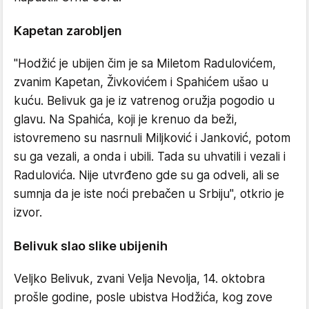
Kapetan zarobljen
"Hodžić je ubijen čim je sa Miletom Radulovićem,
zvanim Kapetan, Živkovićem i Spahićem ušao u
kuću. Belivuk ga je iz vatrenog oružja pogodio u
glavu. Na Spahića, koji je krenuo da beži,
istovremeno su nasrnuli Miljković i Janković, potom
su ga vezali, a onda i ubili. Tada su uhvatili i vezali i
Radulovića. Nije utvrđeno gde su ga odveli, ali se
sumnja da je iste noći prebačen u Srbiju", otkrio je
izvor.
Belivuk slao slike ubijenih
Veljko Belivuk, zvani Velja Nevolja, 14. oktobra
prošle godine, posle ubistva Hodžića, kog zove