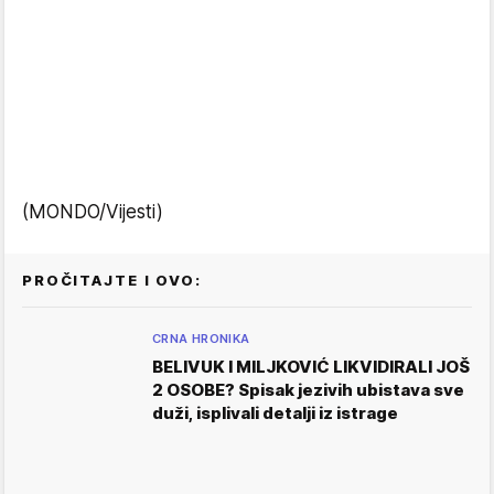
(MONDO/Vijesti)
PROČITAJTE I OVO:
CRNA HRONIKA
BELIVUK I MILJKOVIĆ LIKVIDIRALI JOŠ
2 OSOBE? Spisak jezivih ubistava sve
duži, isplivali detalji iz istrage