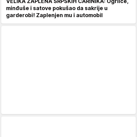
VELIKA ZAPLENA SRPSKIH CARINIKA: Ogrlice,
minđuše i satove pokušao da sakrije u
garderobi! Zaplenjen mu i automobil