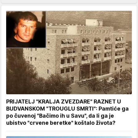
PRIJATELJ "KRALJA ZVEZDARE" RAZNET U
BUDVANSKOM "TROUGLU SMRTI": Pamtiće ga
po čuvenoj "Bačimo ih u Savu", da li ga je
ubistvo "crvene beretke" koštalo života?