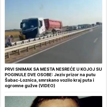
PRVI SNIMAK SA MESTA NESREĆE U KOJOJ SU
POGINULE DVE OSOBE: Jeziv prizor na putu
Šabac-Loznica, smrskano vozilo kraj puta i
ogromne gužve (VIDEO)