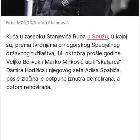
Foto: MONDO/Stefan Stojanović
Kuća u zaseoku Stanjevića Rupa
u Spužu
, u kojoj
su, prema tvrdnjama crnogorskog Specijalnog
državnog tužilaštva, 14. oktobra prošle godine
Veljko Belivuk i Marko Miljković ubili "škaljarca“
Damira Hodžića i njegovog zeta Adisa Spahića,
posle zločina je potpuno iznutra demolirana, a
potom renovirana.