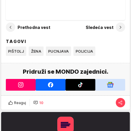
Prethodna vest
Sledeća vest
TAGOVI
PIŠTOLJ
ŽENA
PUCNJAVA
POLICIJA
Pridruži se MONDO zajednici.
Reaguj
10