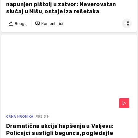
napunjen pištolj u zatvor: Neverovatan
slučaj u Nišu, ostaje iza rešetaka
Reaguj
Komentariši
CRNA HRONIKA
PRE 3 H
Dramatična akcija hapšenja u Valjevu:
Policajci sustigli begunca, pogledajte