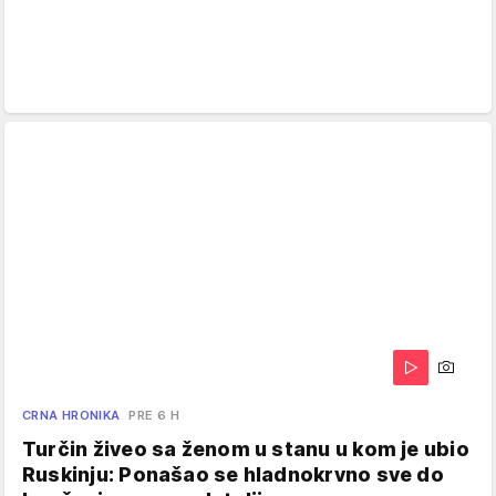
CRNA HRONIKA
PRE 6 H
Turčin živeo sa ženom u stanu u kom je ubio
Ruskinju: Ponašao se hladnokrvno sve do