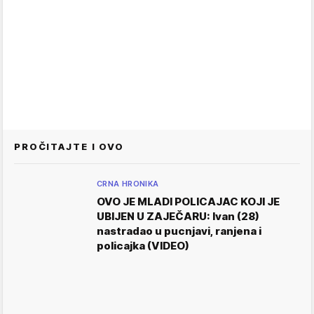
PROČITAJTE I OVO
CRNA HRONIKA
OVO JE MLADI POLICAJAC KOJI JE
UBIJEN U ZAJEČARU: Ivan (28)
nastradao u pucnjavi, ranjena i
policajka (VIDEO)