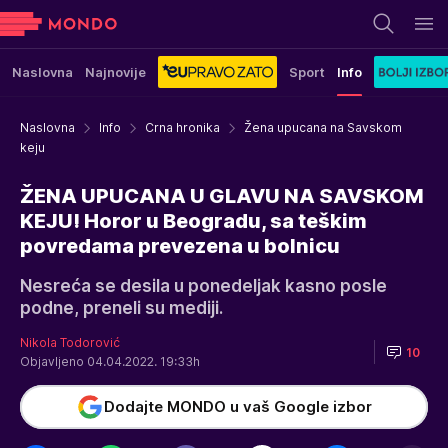
Naslovna
Najnovije
Sport
Info
Naslovna
Info
Crna hronika
Žena upucana na Savskom
keju
ŽENA UPUCANA U GLAVU NA SAVSKOM
KEJU! Horor u Beogradu, sa teškim
povredama prevezena u bolnicu
Nesreća se desila u ponedeljak kasno posle
podne, preneli su mediji.
Nikola Todorović
10
Objavljeno 04.04.2022. 19:33h
Dodajte MONDO u vaš Google izbor