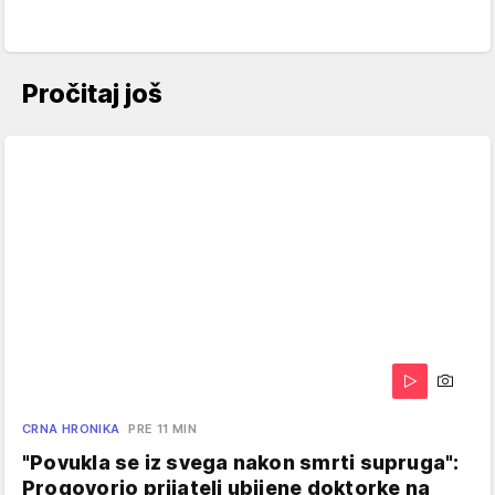
Pročitaj još
CRNA HRONIKA
PRE 11 MIN
"Povukla se iz svega nakon smrti supruga":
Progovorio prijatelj ubijene doktorke na