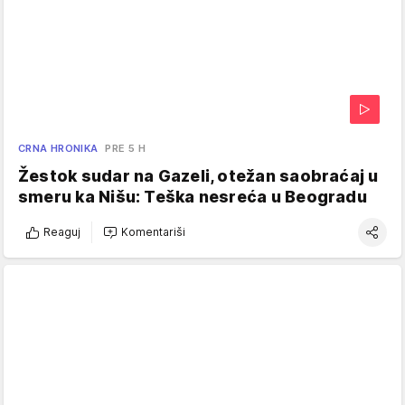
CRNA HRONIKA
PRE 5 H
Žestok sudar na Gazeli, otežan saobraćaj u
smeru ka Nišu: Teška nesreća u Beogradu
Reaguj
Komentariši