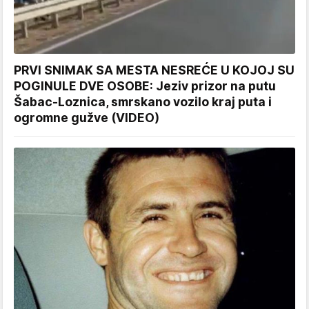
PRVI SNIMAK SA MESTA NESREĆE U KOJOJ SU
POGINULE DVE OSOBE: Jeziv prizor na putu
Šabac-Loznica, smrskano vozilo kraj puta i
ogromne gužve (VIDEO)