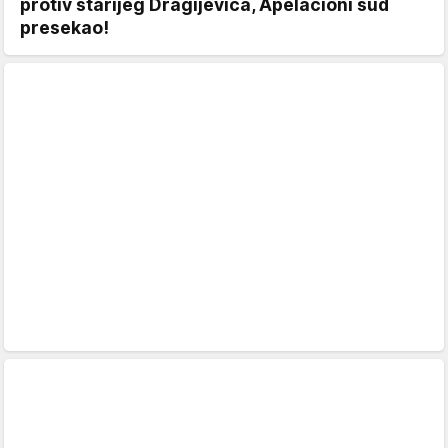
protiv starijeg Dragijevića, Apelacioni sud
presekao!