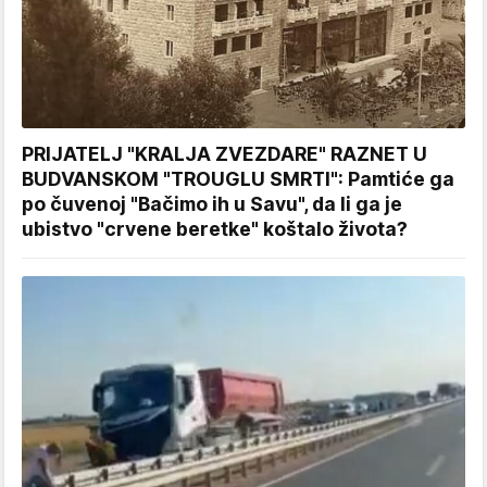
PRIJATELJ "KRALJA ZVEZDARE" RAZNET U
BUDVANSKOM "TROUGLU SMRTI": Pamtiće ga
po čuvenoj "Bačimo ih u Savu", da li ga je
ubistvo "crvene beretke" koštalo života?