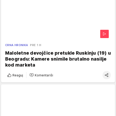
CRNA HRONIKA
PRE 1 H
Maloletne devojčice pretukle Ruskinju (19) u
Beogradu: Kamere snimile brutalno nasilje
kod marketa
Reaguj
Komentariši