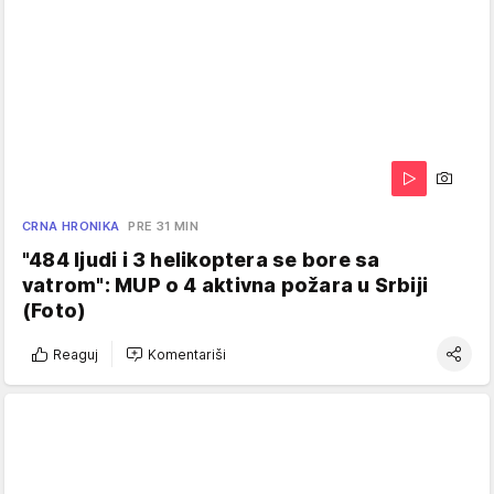
CRNA HRONIKA
PRE 31 MIN
"484 ljudi i 3 helikoptera se bore sa
vatrom": MUP o 4 aktivna požara u Srbiji
(Foto)
Reaguj
Komentariši