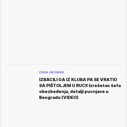
CRNA HRONIKA
IZBACILI GA IZ KLUBA PA SE VRATIO
SA PIŠTOLJEM U RUCI! Izrešetao šefa
obezbeđenja, detalji pucnjave u
Beogradu (VIDEO)