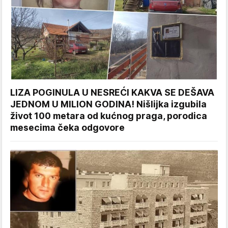
LIZA POGINULA U NESREĆI KAKVA SE DEŠAVA
JEDNOM U MILION GODINA! Nišlijka izgubila
život 100 metara od kućnog praga, porodica
mesecima čeka odgovore