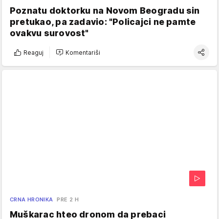
Poznatu doktorku na Novom Beogradu sin
pretukao, pa zadavio: "Policajci ne pamte
ovakvu surovost"
Reaguj
Komentariši
CRNA HRONIKA
PRE 2 H
Muškarac hteo dronom da prebaci