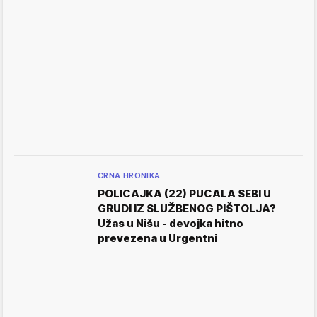
CRNA HRONIKA
POLICAJKA (22) PUCALA SEBI U
GRUDI IZ SLUŽBENOG PIŠTOLJA?
Užas u Nišu - devojka hitno
prevezena u Urgentni