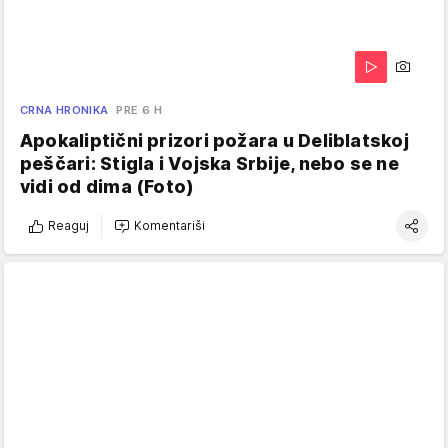
CRNA HRONIKA
PRE 6 H
Apokaliptični prizori požara u Deliblatskoj
peščari: Stigla i Vojska Srbije, nebo se ne
vidi od dima (Foto)
Reaguj
Komentariši