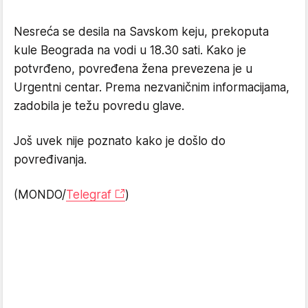
Nesreća se desila na Savskom keju, prekoputa
kule Beograda na vodi u 18.30 sati. Kako je
potvrđeno, povređena žena prevezena je u
Urgentni centar. Prema nezvaničnim informacijama,
zadobila je težu povredu glave.
Još uvek nije poznato kako je došlo do
povređivanja.
(MONDO/
Telegraf
)