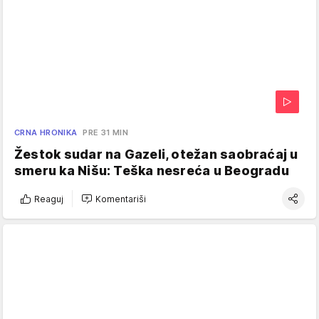
CRNA HRONIKA
PRE 31 MIN
Žestok sudar na Gazeli, otežan saobraćaj u
smeru ka Nišu: Teška nesreća u Beogradu
Reaguj
Komentariši