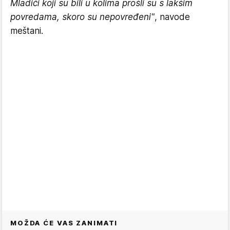
Mladići koji su bili u kolima prošli su s lakšim
povredama, skoro su nepovređeni"
, navode
meštani.
MOŽDA ĆE VAS ZANIMATI