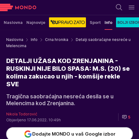
Naslovna
Najnovije
Sport
Info
Naslovna
Info
Crna hronika
Detalji saobraćajne nesreće u
Melencima
DETALJI UŽASA KOD ZRENJANINA -
RUSKINJI NIJE BILO SPASA: M.S. (20) se
kolima zakucao u njih - komšije rekle
SVE
Tragična saobraćajna nesreća desila se u
Melencima kod Zrenjanina.
Nikola Todorović
5
Objavljeno 17.06.2022. 10:49h
Dodajte MONDO u vaš Google izbor