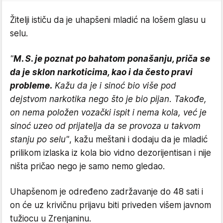
Žitelji ističu da je uhapšeni mladić na lošem glasu u
selu.
"
M. S. je poznat po bahatom ponašanju, priča se
da je sklon narkoticima, kao i da često pravi
probleme.
Kažu da je i sinoć bio više pod
dejstvom narkotika nego što je bio pijan. Takođe,
on nema položen vozački ispit i nema kola, već je
sinoć uzeo od prijatelja da se provoza u takvom
stanju po selu"
, kažu meštani i dodaju da je mladić
prilikom izlaska iz kola bio vidno dezorijentisan i nije
ništa pričao nego je samo nemo gledao.
Uhapšenom je određeno zadržavanje do 48 sati i
on će uz krivičnu prijavu biti priveden višem javnom
tužiocu u Zrenjaninu.