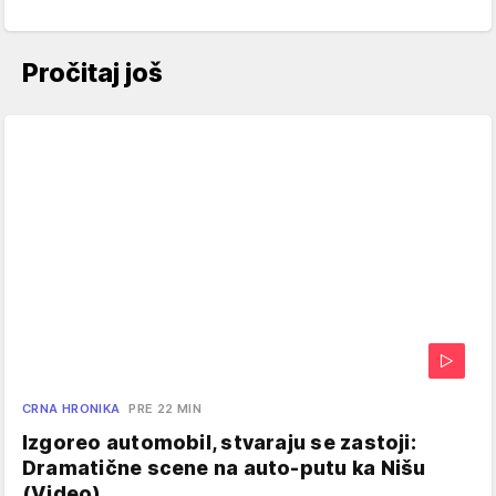
Pročitaj još
CRNA HRONIKA
PRE 22 MIN
Izgoreo automobil, stvaraju se zastoji:
Dramatične scene na auto-putu ka Nišu
(Video)