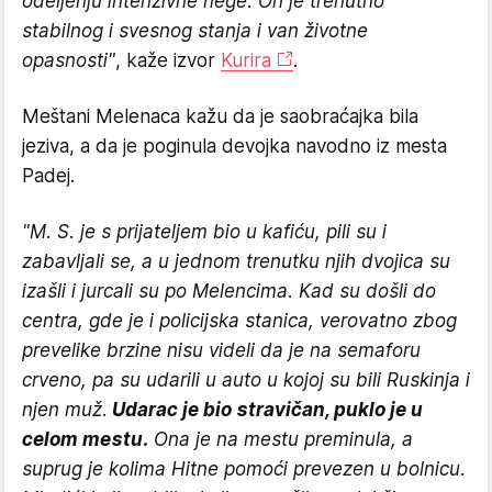
odeljenju intenzivne nege. On je trenutno
stabilnog i svesnog stanja i van životne
opasnosti"
, kaže izvor
Kurira
.
Meštani Melenaca kažu da je saobraćajka bila
jeziva, a da je poginula devojka navodno iz mesta
Padej.
"M. S. je s prijateljem bio u kafiću, pili su i
zabavljali se, a u jednom trenutku njih dvojica su
izašli i jurcali su po Melencima. Kad su došli do
centra, gde je i policijska stanica, verovatno zbog
prevelike brzine nisu videli da je na semaforu
crveno, pa su udarili u auto u kojoj su bili Ruskinja i
njen muž.
Udarac je bio stravičan, puklo je u
celom mestu.
Ona je na mestu preminula, a
suprug je kolima Hitne pomoći prevezen u bolnicu.