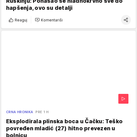
Ruskinju: Ponašao se hladnokrvno sve do
hapšenja, ovo su detalji
Reaguj
Komentariši
CRNA HRONIKA
PRE 1 H
Eksplodirala plinska boca u Čačku: Teško
povređen mladić (27) hitno prevezen u
bolnicu