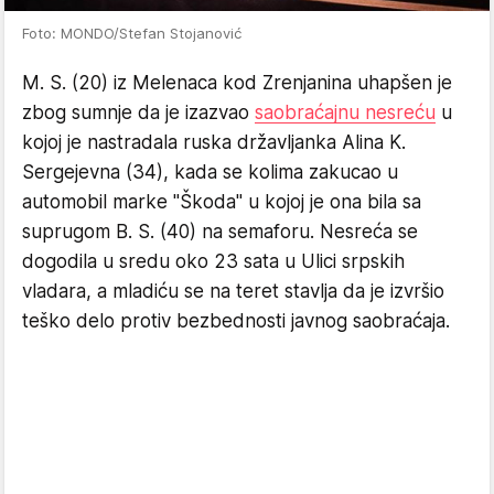
Foto: MONDO/Stefan Stojanović
M. S. (20) iz Melenaca kod Zrenjanina uhapšen je
zbog sumnje da je izazvao
saobraćajnu nesreću
u
kojoj je nastradala ruska državljanka Alina K.
Sergejevna (34), kada se kolima zakucao u
automobil marke "Škoda" u kojoj je ona bila sa
suprugom B. S. (40) na semaforu. Nesreća se
dogodila u sredu oko 23 sata u Ulici srpskih
vladara, a mladiću se na teret stavlja da je izvršio
teško delo protiv bezbednosti javnog saobraćaja.