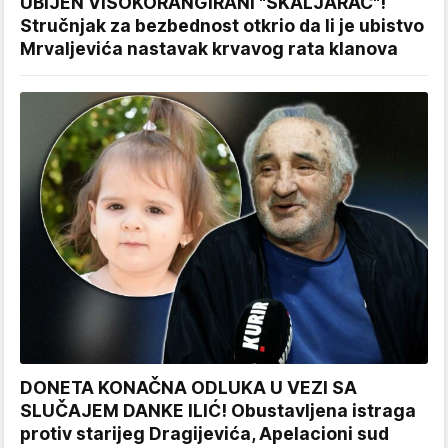
UBIJEN VISOKORANGIRANI "ŠKALJARAC"!
Stručnjak za bezbednost otkrio da li je ubistvo
Mrvaljevića nastavak krvavog rata klanova
DONETA KONAČNA ODLUKA U VEZI SA
SLUČAJEM DANKE ILIĆ! Obustavljena istraga
protiv starijeg Dragijevića, Apelacioni sud