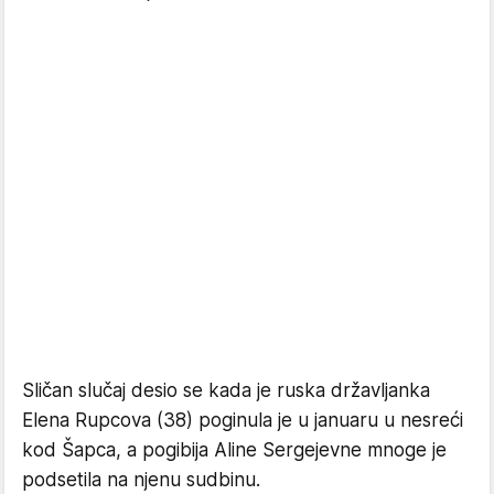
Sličan slučaj desio se kada je ruska državljanka
Elena Rupcova (38) poginula je u januaru u nesreći
kod Šapca, a pogibija Aline Sergejevne mnoge je
podsetila na njenu sudbinu.