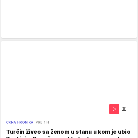
CRNA HRONIKA
PRE 1 H
Turčin živeo sa ženom u stanu u kom je ubio