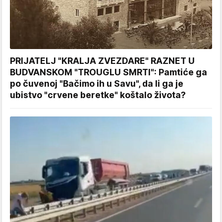
PRIJATELJ "KRALJA ZVEZDARE" RAZNET U
BUDVANSKOM "TROUGLU SMRTI": Pamtiće ga
po čuvenoj "Bačimo ih u Savu", da li ga je
ubistvo "crvene beretke" koštalo života?