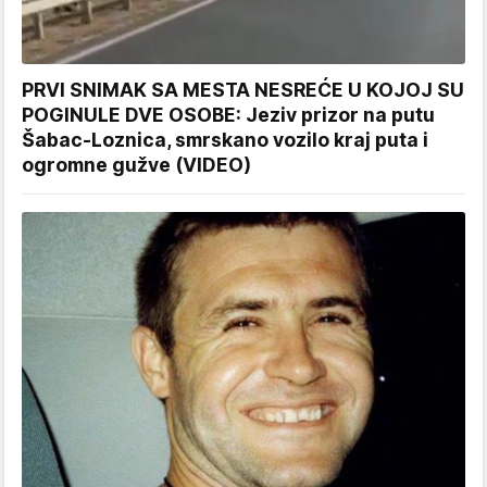
PRVI SNIMAK SA MESTA NESREĆE U KOJOJ SU
POGINULE DVE OSOBE: Jeziv prizor na putu
Šabac-Loznica, smrskano vozilo kraj puta i
ogromne gužve (VIDEO)