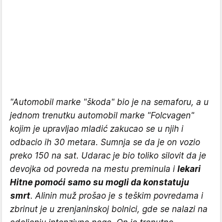
"Automobil marke "škoda" bio je na semaforu, a u
jednom trenutku automobil marke "Folcvagen"
kojim je upravljao mladić zakucao se u njih i
odbacio ih 30 metara. Sumnja se da je on vozio
preko 150 na sat. Udarac je bio toliko silovit da je
devojka od povreda na mestu preminula i
lekari
Hitne pomoći samo su mogli da konstatuju
smrt
. Alinin muž prošao je s teškim povredama i
zbrinut je u zrenjaninskoj bolnici, gde se nalazi na