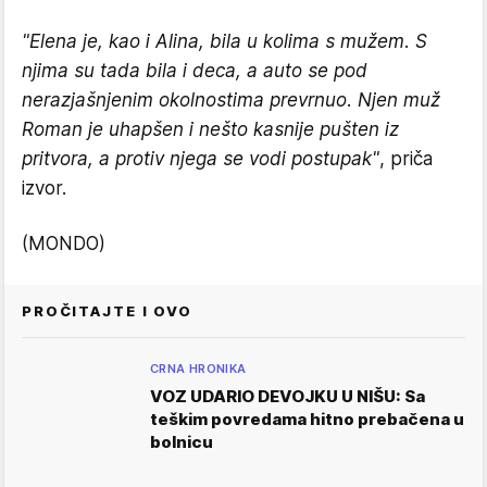
"Elena je, kao i Alina, bila u kolima s mužem. S
njima su tada bila i deca, a auto se pod
nerazjašnjenim okolnostima prevrnuo. Njen muž
Roman je uhapšen i nešto kasnije pušten iz
pritvora, a protiv njega se vodi postupak"
, priča
izvor.
(MONDO)
PROČITAJTE I OVO
CRNA HRONIKA
VOZ UDARIO DEVOJKU U NIŠU: Sa
teškim povredama hitno prebačena u
bolnicu