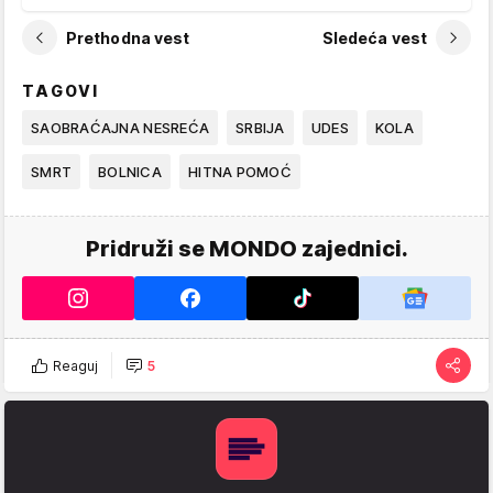
Prethodna vest
Sledeća vest
TAGOVI
SAOBRAĆAJNA NESREĆA
SRBIJA
UDES
KOLA
SMRT
BOLNICA
HITNA POMOĆ
Pridruži se MONDO zajednici.
Reaguj
5