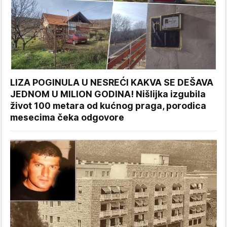
LIZA POGINULA U NESREĆI KAKVA SE DEŠAVA
JEDNOM U MILION GODINA! Nišlijka izgubila
život 100 metara od kućnog praga, porodica
mesecima čeka odgovore