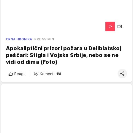
CRNA HRONIKA
PRE 55 MIN
Apokaliptični prizori požara u Deliblatskoj
peščari: Stigla i Vojska Srbije, nebo se ne
vidi od dima (Foto)
Reaguj
Komentariši