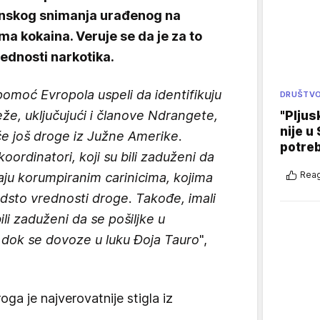
enskog snimanja urađenog na
a kokaina. Veruje se da je za to
ednosti narkotika.
uz pomoć Evropola uspeli da identifikuju
DRUŠTV
že, uključujući i članove Ndrangete,
"Pljus
nije u 
uče još droge iz Južne Amerike.
potre
koordinatori, koji su bili zaduženi da
Reag
jaju korumpiranim carinicima, kojima
dsto vrednosti droge. Takođe, imali
ili zaduženi da se pošiljke u
 dok se dovoze u luku Đoja Tauro
",
oga je najverovatnije stigla iz