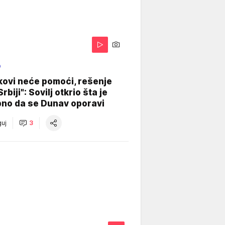
O
kovi neće pomoći, rešenje
Srbiji": Sovilj otkrio šta je
bno da se Dunav oporavi
uj
3