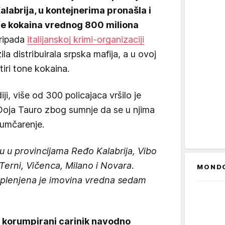
 Kalabrija, u kontejnerima pronašla i
one kokaina vrednog 800 miliona
ripada
italijanskoj krimi-organizaciji
ila distribuirala srpska mafija, a u ovoj
tiri tone kokaina.
ji, više od 300 policajaca vršilo je
i Đoja Tauro zbog sumnje da se u njima
jumčarenje.
su u provincijama Ređo Kalabrija, Vibo
, Terni, Vičenca, Milano i Novara.
MOND
aplenjena je imovina vredna sedam
e korumpirani carinik navodno