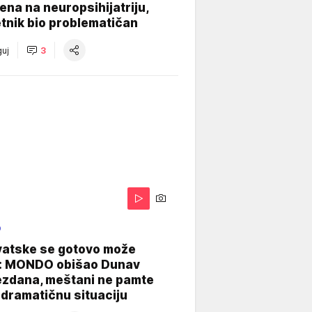
na na neuropsihijatriju,
tnik bio problematičan
uj
3
O
vatske se gotovo može
: MONDO obišao Dunav
ezdana, meštani ne pamte
dramatičnu situaciju