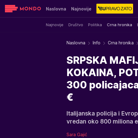
Naslovna
Najnovije
Najnovije
Društvo
Politika
Crna hronika
Sensa
Stvar ukusa
Yumama
Naslovna
Info
Crna hronika
SRPSKA MAFI
KOKAINA, POT
300 policajaca
€
Italijanska policija i Evro
vredan oko 800 miliona e
Sara Gajić