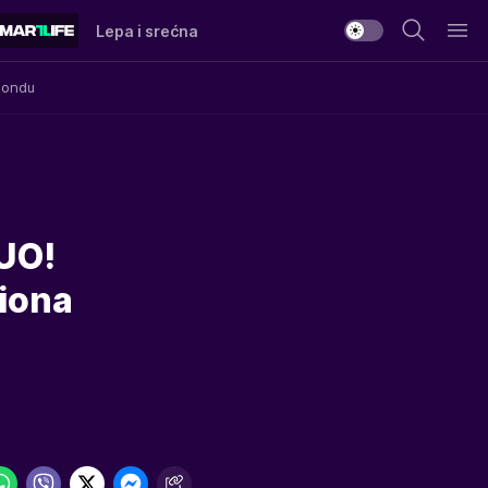
Lepa i srećna
Mondu
UO!
liona