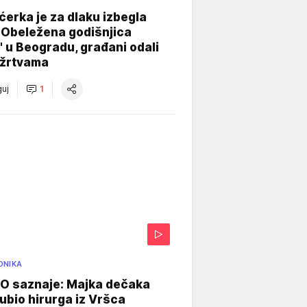
ćerka je za dlaku izbegla
 Obeležena godišnjica
" u Beogradu, građani odali
 žrtvama
uj
1
ONIKA
 saznaje: Majka dečaka
e ubio hirurga iz Vršca