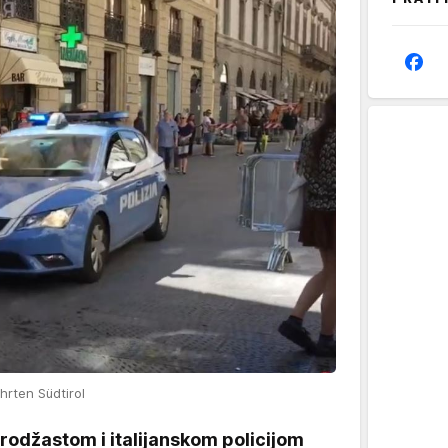
hrten Südtirol
vrodžastom i italijanskom policijom