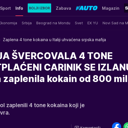
Sport
Info
Zabava
Magazin
Ekonomija
Srbija
Beograd na Mondu
Svet
EX YU
Novi Sad na 
Zaplena 4 tone kokaina u Italiji uhvaćena srpska mafija
JA ŠVERCOVALA 4 TONE
PLAĆENI CARINIK SE IZLAN
 zaplenila kokain od 800 mi
pol zaplenili 4 tone kokaina koji je
vra.
Komentariši