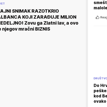
smešte
VET
malole
AJNI SNIMAK RAZOTKRIO
LBANCA KOJI ZARAĐUJE MILION
Reag
EDELJNO! Zovu ga Zlatni lav, a ovo
e njegov mračni BIZNIS
DRUŠTV
Do Hr
peške
kod B
ovako 