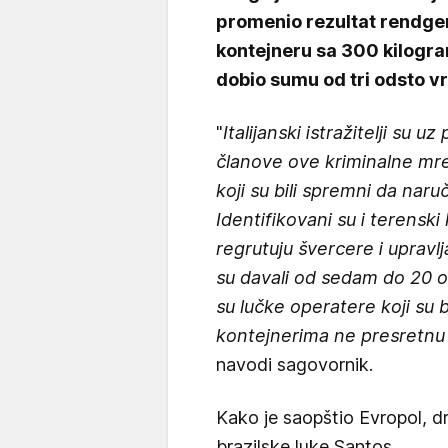
promenio rezultat rendg
kontejneru sa 300 kilogram
dobio sumu od tri odsto vr
"
Italijanski istražitelji su 
članove ove kriminalne mre
koji su bili spremni da nar
Identifikovani su i terenski 
regrutuju švercere i upravl
su davali od sedam do 20 o
su lučke operatere koji su b
kontejnerima ne presretnu
navodi sagovornik.
Kako je saopštio Evropol, dr
brazilske luke Santos.