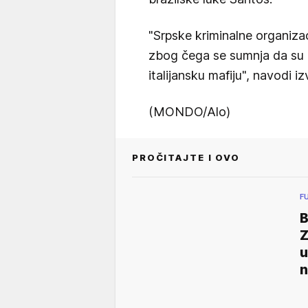
"Srpske kriminalne organizac
zbog čega se sumnja da su u
italijansku mafiju", navodi iz
(MONDO/Alo)
PROČITAJTE I OVO
F
B
Z
u
n