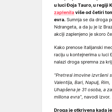
u luci Đoja Tauro, u regiji
zaplenila
više od četiri t
evra.
Sumnja se da droga p
Ndrangeta, a da ju je iz Braz
akciji zaplenjeno je skoro če
Kako prenose italijanski medi
raciju u kontejnerima u luc
nalazi droga spremna za kri
"Pretresi imovine izvršeni 
Valentija, Bari, Napulj, Rim
Uhapšena je 31 osoba, a z
miliona evra"
, navodi izvor.
Droga je otkrivena kada j